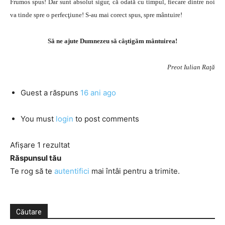
Frumos spus! Dar sunt absolut sigur, că odată cu timpul, fiecare dintre noi
va tinde spre o perfecţiune! S-au mai corect spus, spre mântuire!
Să ne ajute Dumnezeu să câştigăm mântuirea!
Preot Iulian Raţă
Guest
a răspuns
16 ani ago
You must
login
to post comments
Afișare 1 rezultat
Răspunsul tău
Te rog să te
autentifici
mai întâi pentru a trimite.
Căutare