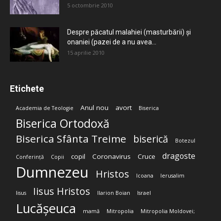
5 octombrie 2010
Despre păcatul malahiei (masturbării) şi
onaniei (pazei de a nu avea...
15 aprilie 2010
Etichete
Anul nou
avort
Academia de Teologie
Biserica
Biserica Ortodoxă
Biserica Sfânta Treime
biserică
Botezul
dragoste
copil
Coronavirus
Cruce
Conferință
Copii
Dumnezeu
Hristos
Icoana
Ierusalim
Iisus Hristos
Iisus
Ilarion Boian
Israel
Lucășeuca
mamă
Mitropolia
Mitropolia Moldovei;