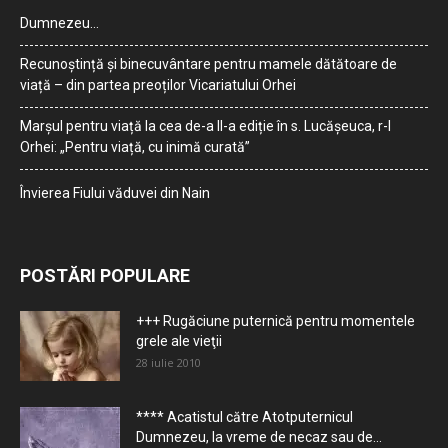
Dumnezeu…
Recunoștință și binecuvântare pentru mamele dătătoare de
viață – din partea preoților Vicariatului Orhei
Marșul pentru viață la cea de-a II-a ediție în s. Lucășeuca, r-l
Orhei: „Pentru viață, cu inimă curată”
Învierea Fiului văduvei din Nain
POSTĂRI POPULARE
+++ Rugăciune puternică pentru momentele
grele ale vieţii
28 iulie 2010
**** Acatistul către Atotputernicul
Dumnezeu, la vreme de necaz sau de...