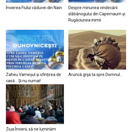
Învierea Fiului văduvei din Nain
Despre minunea vindecării
slăbănogului din Capernaum și
Rugăciunea inimii
Zaheu Vameșul și sfințirea de
Aruncă grija ta spre Domnul…
casă… Și nu numai!
Ziua Învierii, să ne luminăm