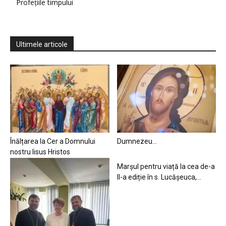
Profețiile timpului
Ultimele articole
Înălțarea la Cer a Domnului
Dumnezeu…
nostru Iisus Hristos
Marșul pentru viață la cea de-a
II-a ediție în s. Lucășeuca,...