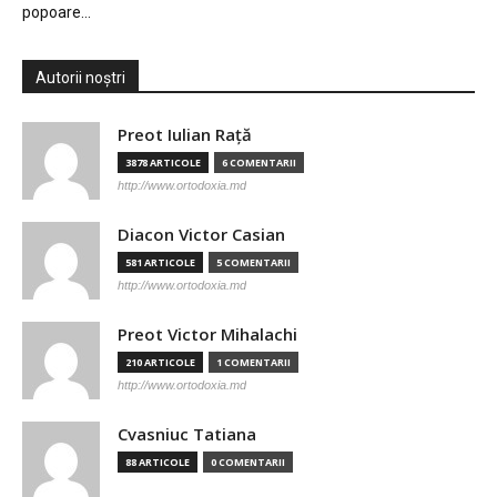
popoare…
Autorii noștri
Preot Iulian Raţă
3878 ARTICOLE
6 COMENTARII
http://www.ortodoxia.md
Diacon Victor Casian
581 ARTICOLE
5 COMENTARII
http://www.ortodoxia.md
Preot Victor Mihalachi
210 ARTICOLE
1 COMENTARII
http://www.ortodoxia.md
Cvasniuc Tatiana
88 ARTICOLE
0 COMENTARII