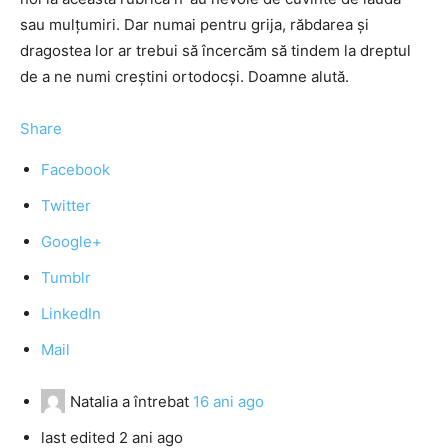
sau mulţumiri. Dar numai pentru grija, răbdarea şi
dragostea lor ar trebui să încercăm să tindem la dreptul
de a ne numi creştini ortodocşi. Doamne alută.
Share
Facebook
Twitter
Google+
Tumblr
LinkedIn
Mail
Natalia
a întrebat
16 ani ago
last edited 2 ani ago