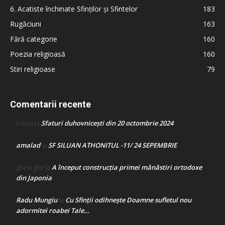
6. Acatiste închinate Sfinților și Sfintelor
183
Rugăciuni
163
Fără categorie
160
Poezia religioasă
160
Stiri religioase
79
Comentarii recente
Sfaturi duhovnicești din 20 octombrie 2024
Doina
la
amalad
SF SILUAN ATHONITUL -11/ 24 SEPEMBRIE
la
A început construcţia primei mănăstiri ortodoxe
gheorghe
la
din Japonia
Radu Mungiu
Cu Sfinții odihnește Doamne sufletul nou
la
adormitei roabei Tale…