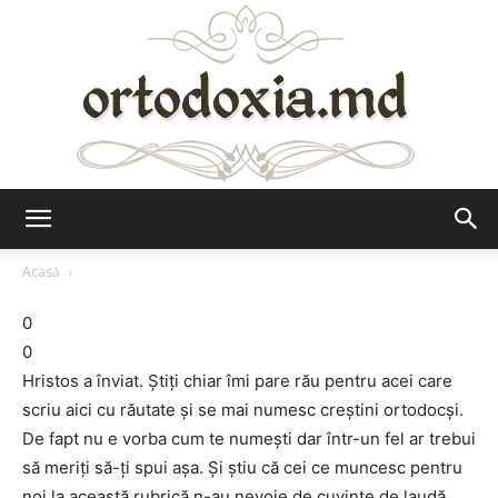
Ortodoxia.md
Acasă
0
0
Hristos a înviat. Ştiţi chiar îmi pare rău pentru acei care
scriu aici cu răutate şi se mai numesc creştini ortodocşi.
De fapt nu e vorba cum te numeşti dar într-un fel ar trebui
să meriţi să-ţi spui aşa. Şi ştiu că cei ce muncesc pentru
noi la această rubrică n-au nevoie de cuvinte de laudă