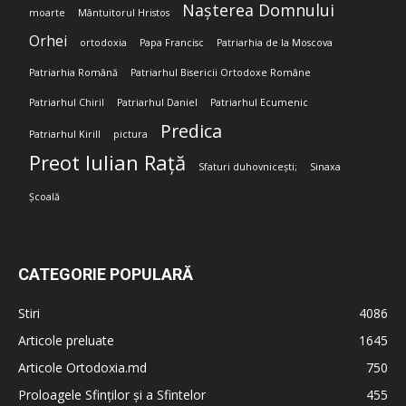
Nașterea Domnului
moarte
Mântuitorul Hristos
Orhei
ortodoxia
Papa Francisc
Patriarhia de la Moscova
Patriarhia Română
Patriarhul Bisericii Ortodoxe Române
Patriarhul Chiril
Patriarhul Daniel
Patriarhul Ecumenic
Predica
Patriarhul Kirill
pictura
Preot Iulian Rață
Sfaturi duhovnicești;
Sinaxa
Școală
CATEGORIE POPULARĂ
Stiri
4086
Articole preluate
1645
Articole Ortodoxia.md
750
Proloagele Sfinților și a Sfintelor
455