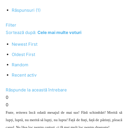
Răspunsuri (1)
Filter
Sortează după:
Cele mai multe voturi
Newest First
Oldest First
Random
Recent activ
Răspunde la această întrebare
0
0
Frate, reiterez încă odată mesajul de mai sus! Fără schimbări! Merită să
lupți, luptă, nu merită să lupți, nu lupta! Față de frați, față de părinți, pleacă
capul. Nu lăsa loc pentru certuri, ci fă mai mult loc pentru dragoste!