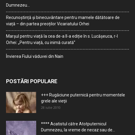
Dumnezeu…
Recunoștință și binecuvântare pentru mamele dătătoare de
viață – din partea preoților Vicariatului Orhei
Marșul pentru viață la cea de-a II-a ediție în s. Lucășeuca, r-l
Orhei: „Pentru viață, cu inimă curată”
Învierea Fiului văduvei din Nain
POSTĂRI POPULARE
+++ Rugăciune puternică pentru momentele
grele ale vieţii
28 iulie 2010
**** Acatistul către Atotputernicul
Dumnezeu, la vreme de necaz sau de...