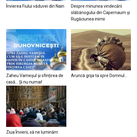
Învierea Fiului văduvei din Nain
Despre minunea vindecării
slăbănogului din Capernaum și
Rugăciunea inimii
Zaheu Vameșul și sfințirea de
Aruncă grija ta spre Domnul…
casă… Și nu numai!
Ziua Învierii, să ne luminăm