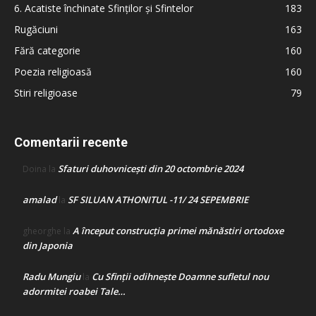
6. Acatiste închinate Sfinților și Sfintelor
183
Rugăciuni
163
Fără categorie
160
Poezia religioasă
160
Stiri religioase
79
Comentarii recente
Sfaturi duhovnicești din 20 octombrie 2024
Doina
la
amalad
SF SILUAN ATHONITUL -11/ 24 SEPEMBRIE
la
A început construcţia primei mănăstiri ortodoxe
gheorghe
la
din Japonia
Radu Mungiu
Cu Sfinții odihnește Doamne sufletul nou
la
adormitei roabei Tale…