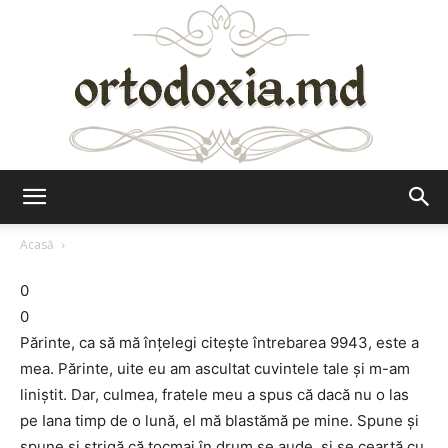
Ortodoxia.md
Acasă
0
0
Părinte, ca să mă înţelegi citeşte întrebarea 9943, este a
mea. Părinte, uite eu am ascultat cuvintele tale şi m-am
liniştit. Dar, culmea, fratele meu a spus că dacă nu o las
pe Iana timp de o lună, el mă blastămă pe mine. Spune şi
spune şi strigă că tocmai în drum se aude, şi se ceartă cu