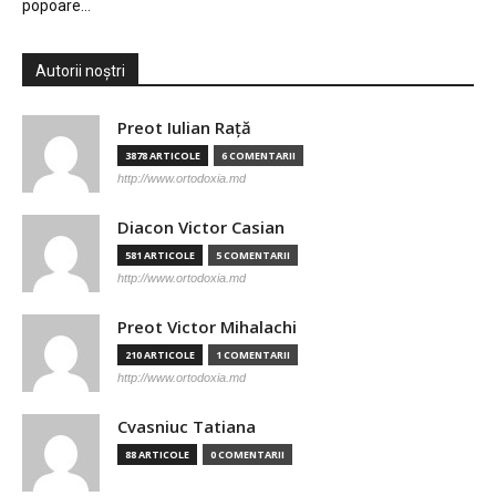
popoare…
Autorii noștri
Preot Iulian Raţă
3878 ARTICOLE
6 COMENTARII
http://www.ortodoxia.md
Diacon Victor Casian
581 ARTICOLE
5 COMENTARII
http://www.ortodoxia.md
Preot Victor Mihalachi
210 ARTICOLE
1 COMENTARII
http://www.ortodoxia.md
Cvasniuc Tatiana
88 ARTICOLE
0 COMENTARII