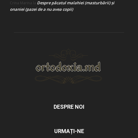
Despre păcatul malahiei (masturbării) şi
Crina Marina
la
onaniei (pazei de a nu avea copii)
DESPRE NOI
URMAȚI-NE