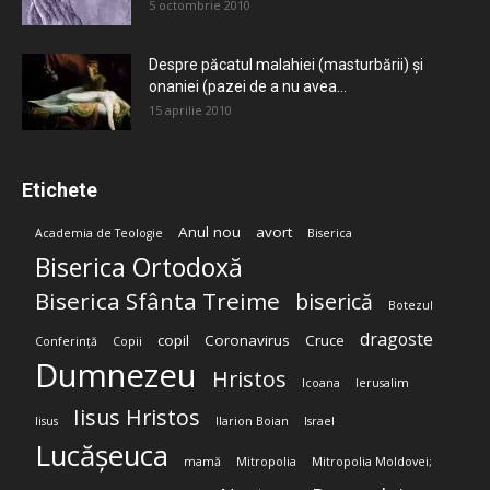
5 octombrie 2010
Despre păcatul malahiei (masturbării) şi
onaniei (pazei de a nu avea...
15 aprilie 2010
Etichete
Anul nou
avort
Academia de Teologie
Biserica
Biserica Ortodoxă
Biserica Sfânta Treime
biserică
Botezul
dragoste
copil
Coronavirus
Cruce
Conferință
Copii
Dumnezeu
Hristos
Icoana
Ierusalim
Iisus Hristos
Iisus
Ilarion Boian
Israel
Lucășeuca
mamă
Mitropolia
Mitropolia Moldovei;