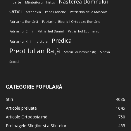
Nașterea Domnului
moarte
Mântuitorul Hristos
Orhei
ortodoxia
Papa Francisc
Patriarhia de la Moscova
Patriarhia Română
Patriarhul Bisericii Ortodoxe Române
Patriarhul Chiril
Patriarhul Daniel
Patriarhul Ecumenic
Predica
Patriarhul Kirill
pictura
Preot Iulian Rață
Sfaturi duhovnicești;
Sinaxa
Școală
CATEGORIE POPULARĂ
Stiri
4086
Articole preluate
1645
Articole Ortodoxia.md
750
Proloagele Sfinților și a Sfintelor
455