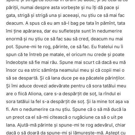
păriţii, numai despre asta vorbeşte şi nu îţi dă pace şi
gata, strigă şi strigă una şi aceeaşi, nu ştiu ce să mai fac
deacum. A spus că eu am să-l bag pe tata în pămînt, tata
îmi ţine apărarea, dar eu sufleteşte sunt în nedumerire
enormă şi nu ştiu ce să fac sau să cred, deacum nu mai
pot. Spune-mi te rog, părinte, ce să fac. Eu fratelui nu îi
spun că te întreb pe matale, el oricum nu crede şi poate
îndeobşte să fie mai rău. Spune mai scurt că dacă eu mă
însor cu ea stric sămînţa neamului meu şi că copii mei o
să se despartă. Şi că Iana duce pe ea păcatele părinţilor.
Şi îmi aduce dovezi adevărate pentru că sora tatălui meu
are o fiică Aliona, care s-a despărţit de soţ, la rîndul ei
sora tatălui la fel s-a despărţit de soţ. Şi la mine tot aşa va
fi. Am o nedumerire ca nu ştiu. Spune că o să mă ducă la
un preot ca el să-mi citească o rugăciune ca să o uit pe
Iana. Ajută-mă părinte şi spune-mi te rog adevărul, chiar
dacă o să doară da spune-mi şi lămureşte-mă. Aştept cu