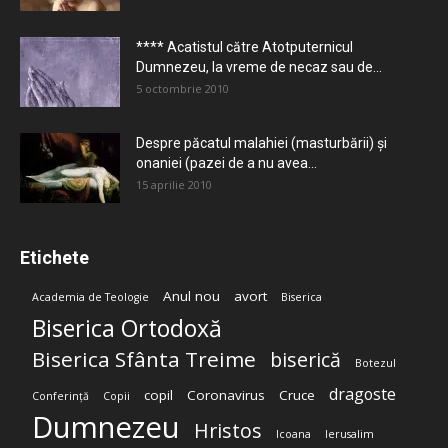
**** Acatistul către Atotputernicul
Dumnezeu, la vreme de necaz sau de...
5 octombrie 2010
Despre păcatul malahiei (masturbării) şi
onaniei (pazei de a nu avea...
15 aprilie 2010
Etichete
Anul nou
avort
Academia de Teologie
Biserica
Biserica Ortodoxă
Biserica Sfânta Treime
biserică
Botezul
dragoste
copil
Coronavirus
Cruce
Conferință
Copii
Dumnezeu
Hristos
Icoana
Ierusalim