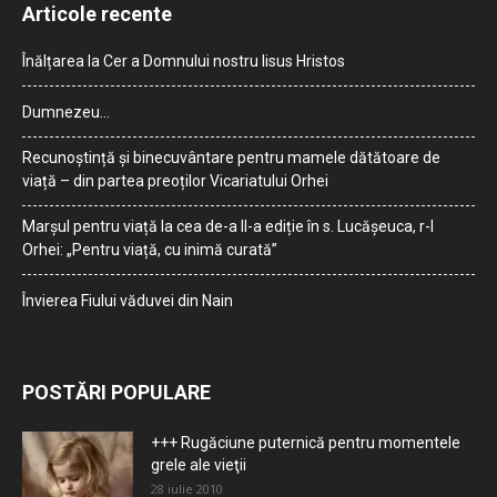
Articole recente
Înălțarea la Cer a Domnului nostru Iisus Hristos
Dumnezeu…
Recunoștință și binecuvântare pentru mamele dătătoare de
viață – din partea preoților Vicariatului Orhei
Marșul pentru viață la cea de-a II-a ediție în s. Lucășeuca, r-l
Orhei: „Pentru viață, cu inimă curată”
Învierea Fiului văduvei din Nain
POSTĂRI POPULARE
+++ Rugăciune puternică pentru momentele
grele ale vieţii
28 iulie 2010