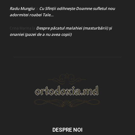
Radu Mungiu
Cu Sfinții odihnește Doamne sufletul nou
la
adormitei roabei Tale…
Despre păcatul malahiei (masturbării) şi
Crina Marina
la
onaniei (pazei de a nu avea copii)
DESPRE NOI