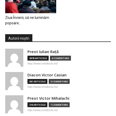
Ziua Învierii, să ne luminăm
popoare…
Autorii noștri
Preot Iulian Raţă
3878 ARTICOLE
6 COMENTARII
http://www.ortodoxia.md
Diacon Victor Casian
581 ARTICOLE
5 COMENTARII
http://www.ortodoxia.md
Preot Victor Mihalachi
210 ARTICOLE
1 COMENTARII
http://www.ortodoxia.md