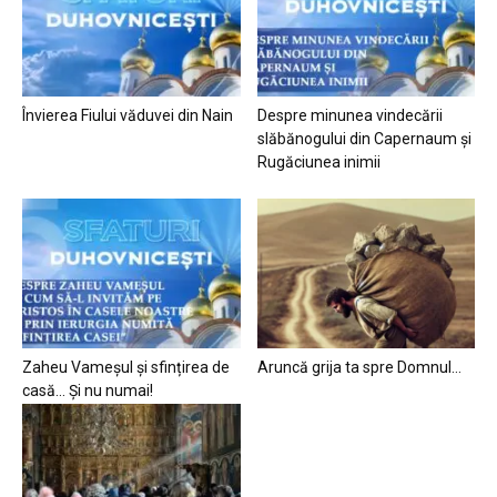
Învierea Fiului văduvei din Nain
Despre minunea vindecării
slăbănogului din Capernaum și
Rugăciunea inimii
Zaheu Vameșul și sfințirea de
Aruncă grija ta spre Domnul…
casă… Și nu numai!