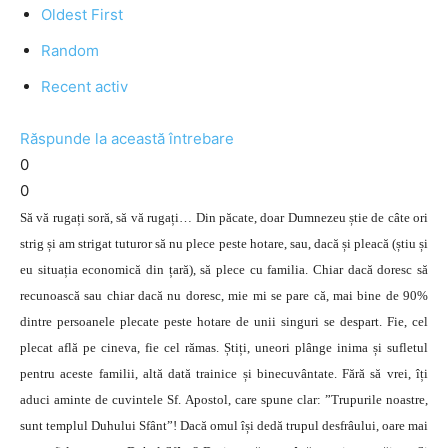
Oldest First
Random
Recent activ
Răspunde la această întrebare
0
0
Să vă rugați soră, să vă rugați… Din păcate, doar Dumnezeu știe de câte ori
strig și am strigat tuturor să nu plece peste hotare, sau, dacă și pleacă (știu și
eu situația economică din țară), să plece cu familia. Chiar dacă doresc să
recunoască sau chiar dacă nu doresc, mie mi se pare că, mai bine de 90%
dintre persoanele plecate peste hotare de unii singuri se despart. Fie, cel
plecat află pe cineva, fie cel rămas. Știți, uneori plânge inima și sufletul
pentru aceste familii, altă dată trainice și binecuvântate. Fără să vrei, îți
aduci aminte de cuvintele Sf. Apostol, care spune clar: ”Trupurile noastre,
sunt templul Duhului Sfânt”! Dacă omul își dedă trupul desfrâului, oare mai