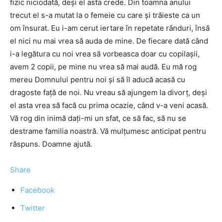
fizic niciodată, deşi el asta crede. Din toamna anului
trecut el s-a mutat la o femeie cu care şi trăieste ca un
om însurat. Eu i-am cerut iertare în repetate rânduri, însă
el nici nu mai vrea să auda de mine. De fiecare dată când
i-a legătura cu noi vrea să vorbeasca doar cu copilaşii,
avem 2 copii, pe mine nu vrea să mai audă. Eu mă rog
mereu Domnului pentru noi şi să îl aducă acasă cu
dragoste faţă de noi. Nu vreau să ajungem la divorţ, deşi
el asta vrea să facă cu prima ocazie, când v-a veni acasă.
Vă rog din inimă daţi-mi un sfat, ce să fac, să nu se
destrame familia noastră. Vă mulţumesc anticipat pentru
răspuns. Doamne ajută.
Share
Facebook
Twitter