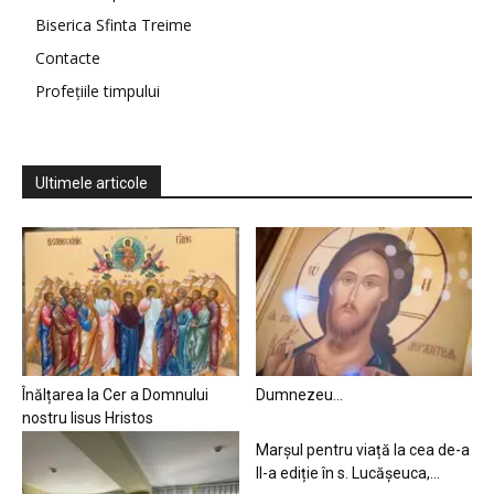
Biserica Sfinta Treime
Contacte
Profețiile timpului
Ultimele articole
Înălțarea la Cer a Domnului
Dumnezeu…
nostru Iisus Hristos
Marșul pentru viață la cea de-a
II-a ediție în s. Lucășeuca,...