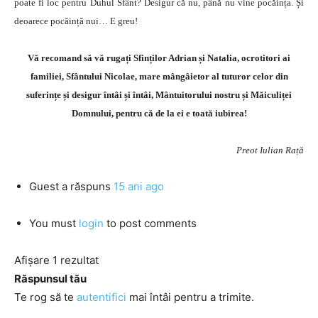
poate fi loc pentru Duhul Sfânt? Desigur că nu, până nu vine pocăința. Și
deoarece pocăință nui… E greu!
Vă recomand să vă rugați Sfinților Adrian și Natalia, ocrotitori ai
familiei, Sfântului Nicolae, mare mângâietor al tuturor celor din
suferințe și desigur întâi și întâi, Mântuitorului nostru și Măiculiței
Domnului, pentru că de la ei e toată iubirea!
Preot Iulian Rață
Guest
a răspuns
15 ani ago
You must
login
to post comments
Afișare 1 rezultat
Răspunsul tău
Te rog să te
autentifici
mai întâi pentru a trimite.