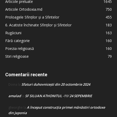
Articole preluate
1645
Articole Ortodoxia.md
750
Proloagele Sfinților și a Sfintelor
455
6. Acatiste închinate Sfinților și Sfintelor
183
Rugăciuni
163
Fără categorie
160
Poezia religioasă
160
Stiri religioase
79
Comentarii recente
Sfaturi duhovnicești din 20 octombrie 2024
Doina
la
amalad
SF SILUAN ATHONITUL -11/ 24 SEPEMBRIE
la
A început construcţia primei mănăstiri ortodoxe
gheorghe
la
din Japonia