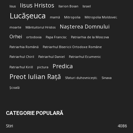
Iisus Hristos
Iisus
Ilarion Boian
Israel
Lucășeuca
mamă
Mitropolia
Mitropolia Moldovei;
Nașterea Domnului
moarte
Mântuitorul Hristos
Orhei
ortodoxia
Papa Francisc
Patriarhia de la Moscova
Patriarhia Română
Patriarhul Bisericii Ortodoxe Române
Patriarhul Chiril
Patriarhul Daniel
Patriarhul Ecumenic
Predica
Patriarhul Kirill
pictura
Preot Iulian Rață
Sfaturi duhovnicești;
Sinaxa
Școală
CATEGORIE POPULARĂ
Stiri
4086