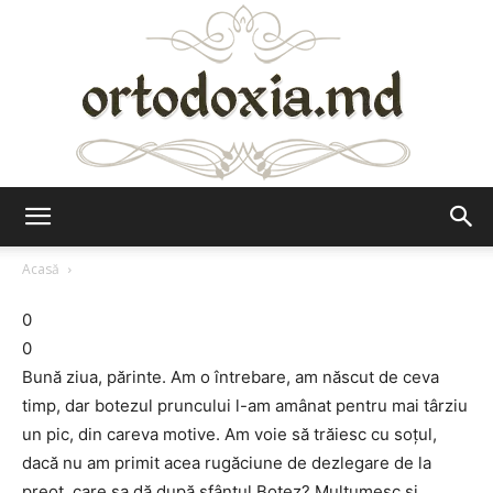
Ortodoxia.md
Acasă
0
0
Bună ziua, părinte. Am o întrebare, am născut de ceva
timp, dar botezul pruncului l-am amânat pentru mai târziu
un pic, din careva motive. Am voie să trăiesc cu soţul,
dacă nu am primit acea rugăciune de dezlegare de la
preot, care sa dă după sfântul Botez? Mulţumesc şi