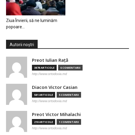
Ziua Învierii, să ne luminăm
popoare…
Autorii noștri
Preot Iulian Raţă
3878 ARTICOLE
6 COMENTARII
http://www.ortodoxia.md
Diacon Victor Casian
581 ARTICOLE
5 COMENTARII
http://www.ortodoxia.md
Preot Victor Mihalachi
210 ARTICOLE
1 COMENTARII
http://www.ortodoxia.md