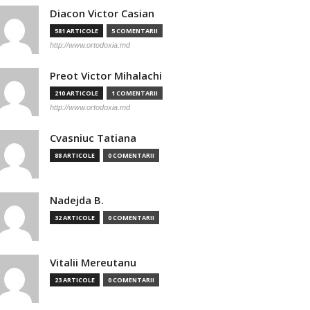
Diacon Victor Casian
581 ARTICOLE
5 COMENTARII
http://www.ortodoxia.md
Preot Victor Mihalachi
210 ARTICOLE
1 COMENTARII
http://www.ortodoxia.md
Cvasniuc Tatiana
88 ARTICOLE
0 COMENTARII
Nadejda B.
32 ARTICOLE
0 COMENTARII
Vitalii Mereutanu
23 ARTICOLE
0 COMENTARII