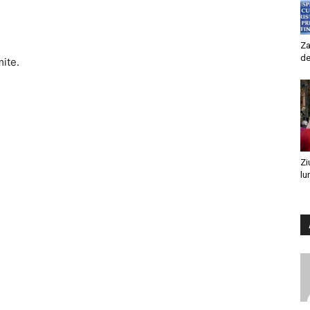
Za
de
mite.
Zi
lu