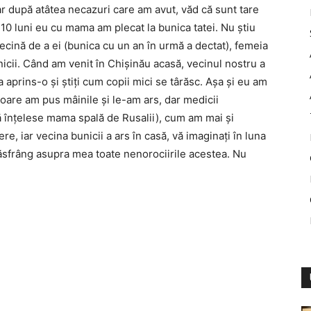
r după atâtea necazuri care am avut, văd că sunt tare
 10 luni eu cu mama am plecat la bunica tatei. Nu ştiu
 vecină de a ei (bunica cu un an în urmă a dectat), femeia
nicii. Când am venit în Chişinău acasă, vecinul nostru a
a aprins-o şi ştiţi cum copii mici se târăsc. Aşa şi eu am
ioare am pus mâinile şi le-am ars, dar medicii
 înţelese mama spală de Rusalii), cum am mai şi
ere, iar vecina bunicii a ars în casă, vă imaginaţi în luna
 răsfrâng asupra mea toate nenorociirile acestea. Nu