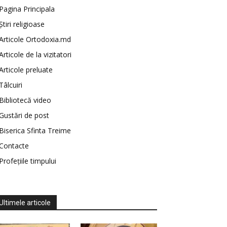
Pagina Principala
Știri religioase
Articole Ortodoxia.md
Articole de la vizitatori
Articole preluate
Tâlcuiri
Bibliotecă video
Gustări de post
Biserica Sfinta Treime
Contacte
Profețiile timpului
Ultimele articole