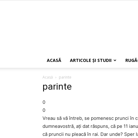
ACASĂ
ARTICOLE ŞI STUDII
RUGĂ
Acasă
parinte
parinte
0
0
Vreau să vă întreb, se pomenesc prunci în ca
dumneavostră, aţi dat răspuns, că pe 11 ianu
că pruncii nu pleacă în rai. Dar unde? Sper l