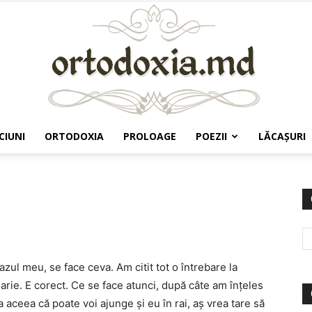
CIUNI
ORTODOXIA
PROLOAGE
POEZII
LĂCAŞURI
Ortodoxia.md
zul meu, se face ceva. Am citit tot o întrebare la
arie. E corect. Ce se face atunci, după câte am înţeles
a aceea că poate voi ajunge şi eu în rai, aş vrea tare să