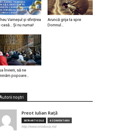
heu Vameșul și sfințirea
Aruncă grija ta spre
 casă… Și nu numai!
Domnul…
ua Învierii, să ne
minăm popoare…
Autorii noștri
Preot Iulian Raţă
3878 ARTICOLE
6 COMENTARII
http://www.ortodoxia.md