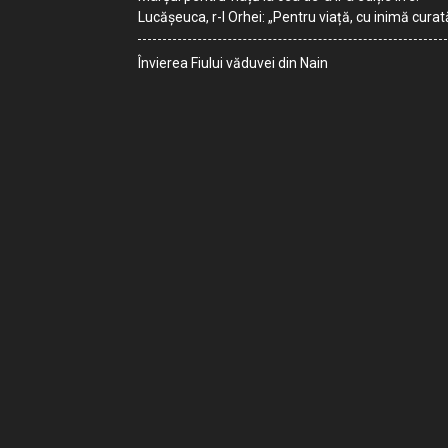
Lucășeuca, r-l Orhei: „Pentru viață, cu inimă curat
Învierea Fiului văduvei din Nain