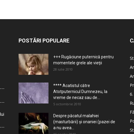
POSTĂRI POPULARE
C
+++ Rugăciune puternică pentru
St
momentele grele ale vieţii
Ar
28 iulie 2010
Ar
Pr
**** Acatistul către
Atotputernicul Dumnezeu, la
6.
vreme de necaz sau de...
Ru
5 octombrie 2010
Fă
lui
Despre păcatul malahiei
Po
(masturbării) şi onaniei (pazei de
a nu avea...
St