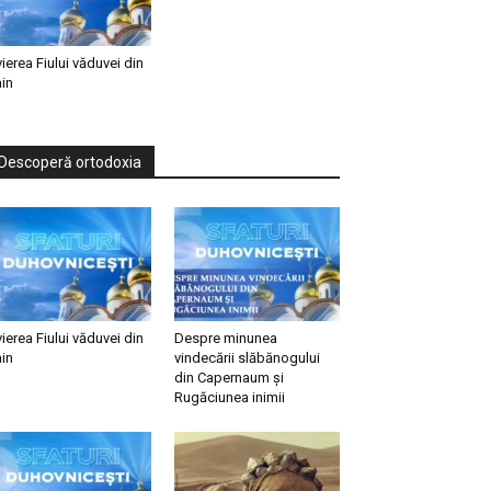
vierea Fiului văduvei din
in
Descoperă ortodoxia
vierea Fiului văduvei din
Despre minunea
in
vindecării slăbănogului
din Capernaum și
Rugăciunea inimii