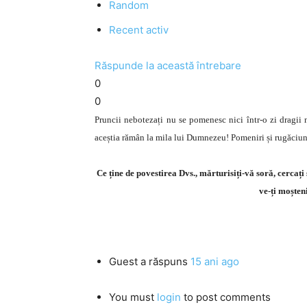
Random
Recent activ
Răspunde la această întrebare
0
0
Pruncii nebotezați nu se pomenesc nici într-o zi dragii n
aceștia rămân la mila lui Dumnezeu! Pomeniri și rugăciun
Ce ține de povestirea Dvs., mărturisiți-vă soră, cercați
ve-ți moșten
Guest
a răspuns
15 ani ago
You must
login
to post comments