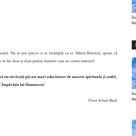
În
Na
oștri. Nu se știe precis ce se întâmplă cu ei. Sfânta Biserică, spune că
i se fac doar și doar pentru mamele care au comis omoruri!
 să nu săvârșiți păcate mari aducătoare de moarte spirituală și astfel,
i Împărăția lui Dumnezeu!
În
Na
Preot Iulian Rață