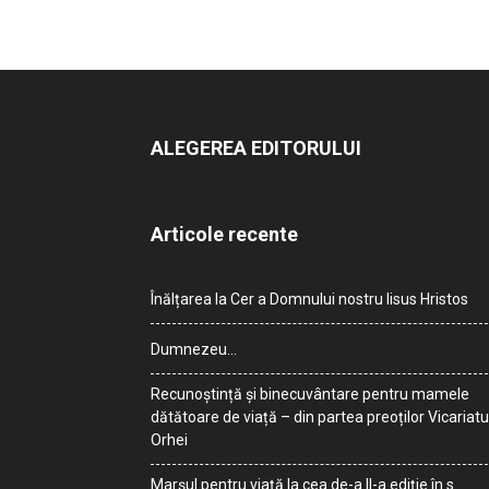
ALEGEREA EDITORULUI
Articole recente
Înălțarea la Cer a Domnului nostru Iisus Hristos
Dumnezeu…
Recunoștință și binecuvântare pentru mamele
dătătoare de viață – din partea preoților Vicariatu
Orhei
Marșul pentru viață la cea de-a II-a ediție în s.