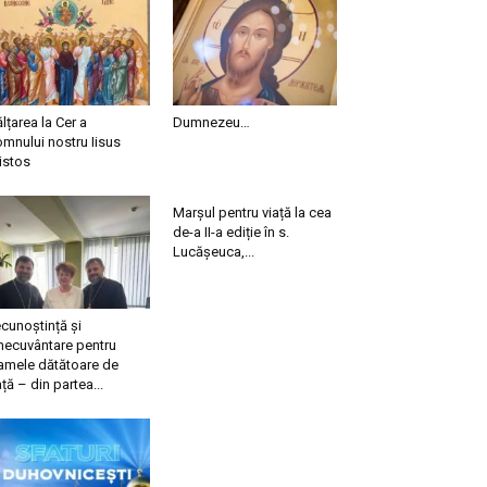
ălțarea la Cer a
Dumnezeu…
mnului nostru Iisus
istos
Marșul pentru viață la cea
de-a II-a ediție în s.
Lucășeuca,...
cunoștință și
necuvântare pentru
mele dătătoare de
ață – din partea...