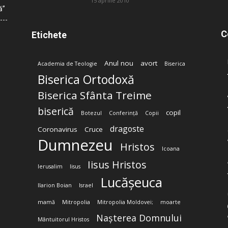
15 aprilie 2010
ă”
C
Etichete
Anul nou
avort
Academia de Teologie
Biserica
Biserica Ortodoxă
Biserica Sfânta Treime
biserică
copil
Botezul
Conferință
Copii
dragoste
Coronavirus
Cruce
Dumnezeu
Hristos
Icoana
Iisus Hristos
Ierusalim
Iisus
Lucășeuca
Ilarion Boian
Israel
mamă
Mitropolia
Mitropolia Moldovei;
moarte
Nașterea Domnului
Mântuitorul Hristos