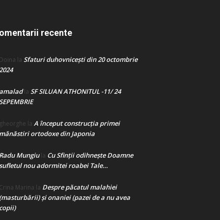
omentarii recente
Sfaturi duhovnicești din 20 octombrie
Doina
la
2024
amalad
SF SILUAN ATHONITUL -11/ 24
la
SEPEMBRIE
A început construcţia primei
gheorghe
la
mănăstiri ortodoxe din Japonia
Radu Mungiu
Cu Sfinții odihnește Doamne
la
sufletul nou adormitei roabei Tale…
Despre păcatul malahiei
Crina Marina
la
(masturbării) şi onaniei (pazei de a nu avea
copii)