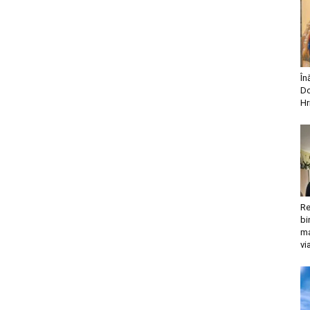
În
Do
Hr
Re
bi
ma
vi