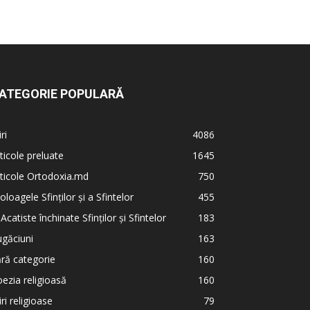
ATEGORIE POPULARĂ
iri
4086
ticole preluate
1645
ticole Ortodoxia.md
750
oloagele Sfinților și a Sfintelor
455
 Acatiste închinate Sfinților și Sfintelor
183
găciuni
163
ră categorie
160
ezia religioasă
160
iri religioase
79