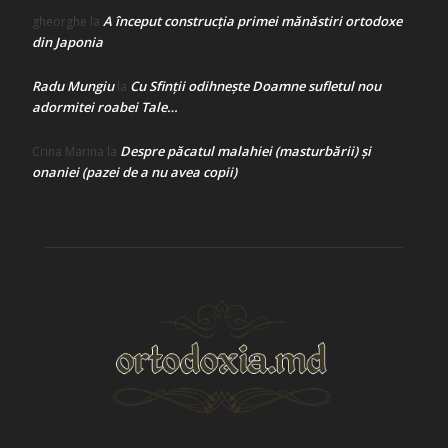
A început construcţia primei mănăstiri ortodoxe
gheorghe
la
din Japonia
Radu Mungiu
Cu Sfinții odihnește Doamne sufletul nou
la
adormitei roabei Tale…
Despre păcatul malahiei (masturbării) şi
Crina Marina
la
onaniei (pazei de a nu avea copii)