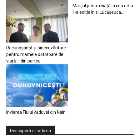
Marșul pentru viață la cea de-a
II-a ediție în s. Lucășeuca,...
Recunoștință și binecuvântare
pentru mamele dătătoare de
viață – din partea...
Învierea Fiului văduvei din Nain
Descoperă ortodoxia