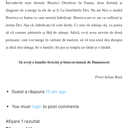
Într-adevăr sunt destule Biserici Ortodoxe în Franța, doar dorință și
dragoste de a merge la ele de ar fi. La întrebările Dvs. Nu are Nici o treabă
Biserica cu haina cu care sunteți îmbrăcați. Biserica are ce are cu sufletul și
inima Dvs. Așa că, îmbrăcați-vă cum doriți. Ce ține de nănași, da, va putea
să vă cunune părintele și fără de nănași. Adică, ve-ți avea nevoie de două
persoane, care vor merge în calitate de martori, să vă stea unul dea dreapta
și altul dea stânga, fie o familie, fie pur și simplu un tânăr și o tânără.
Să aveți o familie fericită și binecuvântată de Dumnezeu!
Preot Iulian Rață
Guest
a răspuns
15 ani ago
You must
login
to post comments
Afișare 1 rezultat