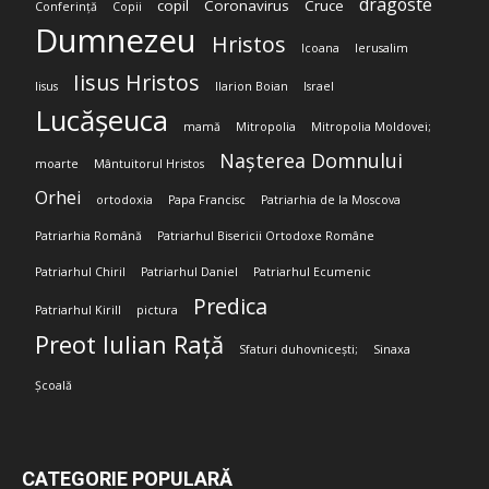
dragoste
copil
Coronavirus
Cruce
Conferință
Copii
Dumnezeu
Hristos
Icoana
Ierusalim
Iisus Hristos
Iisus
Ilarion Boian
Israel
Lucășeuca
mamă
Mitropolia
Mitropolia Moldovei;
Nașterea Domnului
moarte
Mântuitorul Hristos
Orhei
ortodoxia
Papa Francisc
Patriarhia de la Moscova
Patriarhia Română
Patriarhul Bisericii Ortodoxe Române
Patriarhul Chiril
Patriarhul Daniel
Patriarhul Ecumenic
Predica
Patriarhul Kirill
pictura
Preot Iulian Rață
Sfaturi duhovnicești;
Sinaxa
Școală
CATEGORIE POPULARĂ