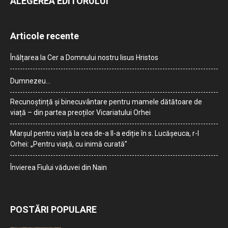
ALEGEREA EDITORULUI
Articole recente
Înălțarea la Cer a Domnului nostru Iisus Hristos
Dumnezeu…
Recunoștință și binecuvântare pentru mamele dătătoare de
viață – din partea preoților Vicariatului Orhei
Marșul pentru viață la cea de-a II-a ediție în s. Lucășeuca, r-l
Orhei: „Pentru viață, cu inimă curată”
Învierea Fiului văduvei din Nain
POSTĂRI POPULARE