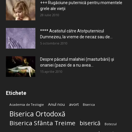
+++ Rugăciune puternică pentru momentele
grele ale vieţii
28 iulie 2010
**** Acatistul către Atotputernicul
Dumnezeu, la vreme de necaz sau de...
5 octombrie 2010
Despre păcatul malahiei (masturbării) şi
onaniei (pazei de a nu avea...
15 aprilie 2010
Etichete
Anul nou
avort
Academia de Teologie
Biserica
Biserica Ortodoxă
Biserica Sfânta Treime
biserică
Botezul