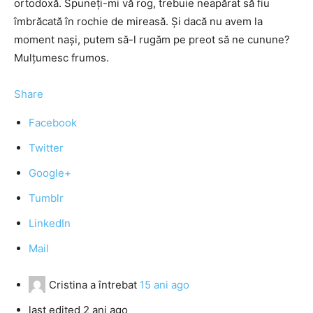
ortodoxă. Spuneţi-mi vă rog, trebuie neapărat să fiu
îmbrăcată în rochie de mireasă. Şi dacă nu avem la
moment naşi, putem să-l rugăm pe preot să ne cunune?
Mulţumesc frumos.
Share
Facebook
Twitter
Google+
Tumblr
LinkedIn
Mail
Cristina
a întrebat
15 ani ago
last edited 2 ani ago