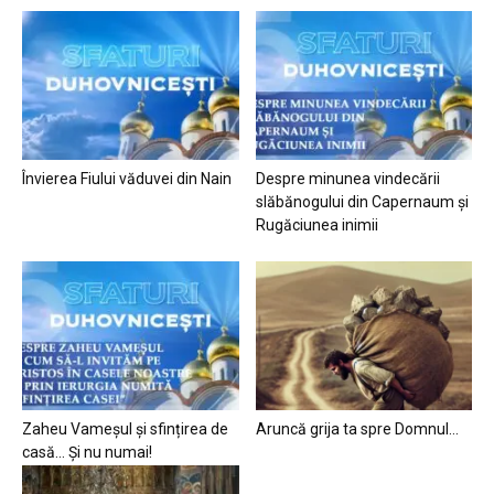
Învierea Fiului văduvei din Nain
Despre minunea vindecării
slăbănogului din Capernaum și
Rugăciunea inimii
Zaheu Vameșul și sfințirea de
Aruncă grija ta spre Domnul…
casă… Și nu numai!