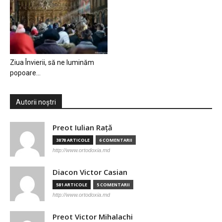
Ziua Învierii, să ne luminăm
popoare…
Autorii noștri
Preot Iulian Raţă
3878 ARTICOLE
6 COMENTARII
http://www.ortodoxia.md
Diacon Victor Casian
581 ARTICOLE
5 COMENTARII
http://www.ortodoxia.md
Preot Victor Mihalachi