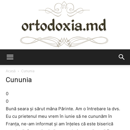
Ortodoxia.md
Acasă
Cununia
Cununia
0
0
Bună seara şi sărut mâna Părinte. Am o întrebare la dvs.
Eu cu prietenul meu vrem în iunie să ne cununăm în
Franţa, ne-am informat şi am înţeles că este biserică