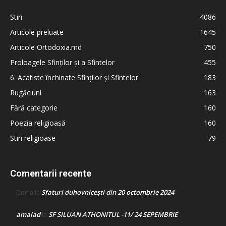
Stiri
4086
Articole preluate
1645
Articole Ortodoxia.md
750
Proloagele Sfinților și a Sfintelor
455
6. Acatiste închinate Sfinților și Sfintelor
183
Rugăciuni
163
Fără categorie
160
Poezia religioasă
160
Stiri religioase
79
Comentarii recente
Sfaturi duhovnicești din 20 octombrie 2024
Doina
la
amalad
SF SILUAN ATHONITUL -11/ 24 SEPEMBRIE
la