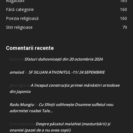
Rugăciuni
163
Fără categorie
160
Poezia religioasă
160
Stiri religioase
79
Comentarii recente
Sfaturi duhovnicești din 20 octombrie 2024
Doina
la
amalad
SF SILUAN ATHONITUL -11/ 24 SEPEMBRIE
la
A început construcţia primei mănăstiri ortodoxe
gheorghe
la
din Japonia
Radu Mungiu
Cu Sfinții odihnește Doamne sufletul nou
la
adormitei roabei Tale…
Despre păcatul malahiei (masturbării) şi
Crina Marina
la
onaniei (pazei de a nu avea copii)