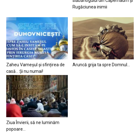
slăbănogului din Capernaum și
Rugăciunea inimii
Zaheu Vameșul și sfințirea de
Aruncă grija ta spre Domnul…
casă… Și nu numai!
Ziua Învierii, să ne luminăm
popoare…