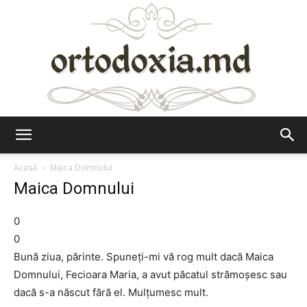
Ortodoxia.md
Acasă
Maica Domnului
Maica Domnului
0
0
Bună ziua, părinte. Spuneţi-mi vă rog mult dacă Maica
Domnului, Fecioara Maria, a avut păcatul strămoşesc sau
dacă s-a născut fără el. Mulţumesc mult.