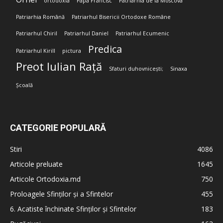
ortodoxia
Papa Francisc
Patriarhia de la Moscova
Patriarhia Română
Patriarhul Bisericii Ortodoxe Române
Patriarhul Chiril
Patriarhul Daniel
Patriarhul Ecumenic
Predica
Patriarhul Kirill
pictura
Preot Iulian Rață
Sfaturi duhovnicești;
Sinaxa
Școală
CATEGORIE POPULARĂ
Stiri
4086
Articole preluate
1645
Articole Ortodoxia.md
750
Proloagele Sfinților și a Sfintelor
455
6. Acatiste închinate Sfinților și Sfintelor
183