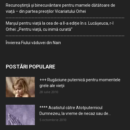
Recunoștință și binecuvântare pentru mamele dătătoare de
viață – din partea preoților Vicariatului Orhei
Marșul pentru viață la cea de-a II-a ediție în s. Lucășeuca, r-l
Orhei: „Pentru viață, cu inimă curată”
Învierea Fiului văduvei din Nain
POSTĂRI POPULARE
+++ Rugăciune puternică pentru momentele
grele ale vieţii
28 iulie 2010
**** Acatistul către Atotputernicul
Dumnezeu, la vreme de necaz sau de...
5 octombrie 2010