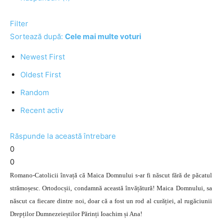
Filter
Sortează după:
Cele mai multe voturi
Newest First
Oldest First
Random
Recent activ
Răspunde la această întrebare
0
0
Romano-Catolicii învață că Maica Domnului s-ar fi născut fără de păcatul
strămoșesc. Ortodocșii, condamnă această învățătură! Maica Domnului, sa
născut ca fiecare dintre noi, doar că a fost un rod al curăției, al rugăciunii
Drepților Dumnezeieștilor Părinți Ioachim și Ana!