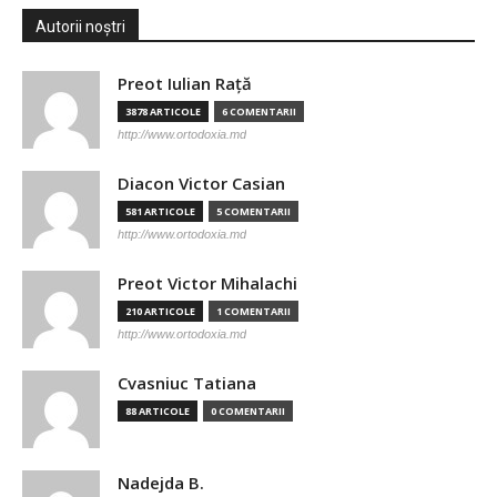
Autorii noștri
Preot Iulian Raţă
3878 ARTICOLE
6 COMENTARII
http://www.ortodoxia.md
Diacon Victor Casian
581 ARTICOLE
5 COMENTARII
http://www.ortodoxia.md
Preot Victor Mihalachi
210 ARTICOLE
1 COMENTARII
http://www.ortodoxia.md
Cvasniuc Tatiana
88 ARTICOLE
0 COMENTARII
Nadejda B.