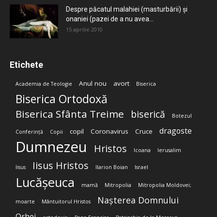
Despre păcatul malahiei (masturbării) şi
onaniei (pazei de a nu avea...
15 aprilie 2010
Etichete
Anul nou
avort
Academia de Teologie
Biserica
Biserica Ortodoxă
Biserica Sfânta Treime
biserică
Botezul
dragoste
copil
Coronavirus
Cruce
Conferință
Copii
Dumnezeu
Hristos
Icoana
Ierusalim
Iisus Hristos
Iisus
Ilarion Boian
Israel
Lucășeuca
mamă
Mitropolia
Mitropolia Moldovei;
Nașterea Domnului
moarte
Mântuitorul Hristos
Orhei