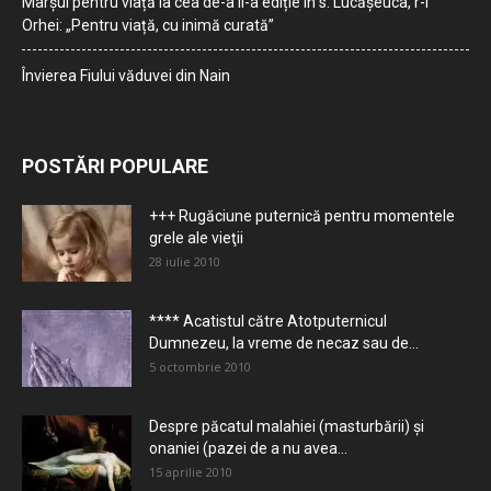
Marșul pentru viață la cea de-a II-a ediție în s. Lucășeuca, r-l
Orhei: „Pentru viață, cu inimă curată”
Învierea Fiului văduvei din Nain
POSTĂRI POPULARE
+++ Rugăciune puternică pentru momentele
grele ale vieţii
28 iulie 2010
**** Acatistul către Atotputernicul
Dumnezeu, la vreme de necaz sau de...
5 octombrie 2010
Despre păcatul malahiei (masturbării) şi
onaniei (pazei de a nu avea...
15 aprilie 2010