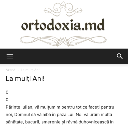
Ortodoxia.md
Acasă
La mulţI Ani!
La mulţI Ani!
0
0
Părinte Iulian, vă mulţumim pentru tot ce faceţi pentru
noi, Domnul să vă aibă în paza Lui. Noi vă urăm multă
sănătate, bucurii, smerenie şi râvnă duhovnicească în