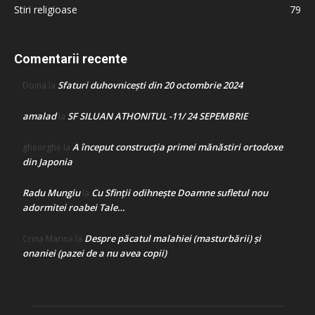
Stiri religioase
79
Comentarii recente
Sfaturi duhovnicești din 20 octombrie 2024
Doina
la
amalad
SF SILUAN ATHONITUL -11/ 24 SEPEMBRIE
la
A început construcţia primei mănăstiri ortodoxe
gheorghe
la
din Japonia
Radu Mungiu
Cu Sfinții odihnește Doamne sufletul nou
la
adormitei roabei Tale…
Despre păcatul malahiei (masturbării) şi
Crina Marina
la
onaniei (pazei de a nu avea copii)