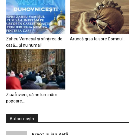
Zaheu Vameșul și sfințirea de
Aruncă grija ta spre Domnul…
casă… Și nu numai!
Ziua Învierii, să ne luminăm
popoare…
Autorii noștri
Preot Iulian Raţă