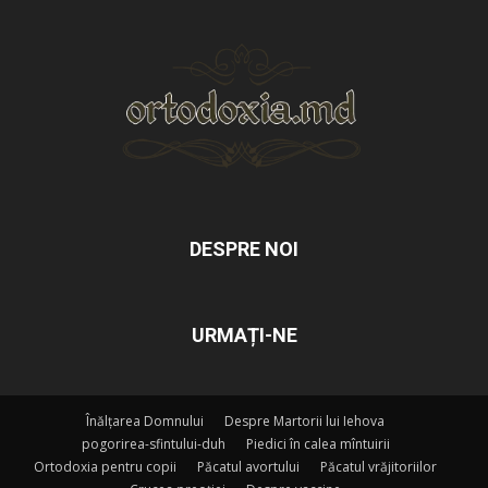
DESPRE NOI
URMAȚI-NE
Înălțarea Domnului
Despre Martorii lui Iehova
pogorirea-sfintului-duh
Piedici în calea mîntuirii
Ortodoxia pentru copii
Păcatul avortului
Păcatul vrăjitoriilor