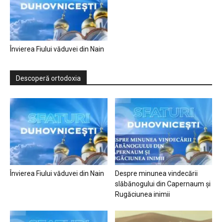
Învierea Fiului văduvei din Nain
Descoperă ortodoxia
Învierea Fiului văduvei din Nain
Despre minunea vindecării
slăbănogului din Capernaum și
Rugăciunea inimii