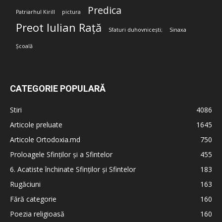
Predica
Patriarhul Kirill
pictura
Preot Iulian Rață
Sfaturi duhovnicești;
Sinaxa
Școală
CATEGORIE POPULARĂ
Stiri
4086
Articole preluate
1645
Articole Ortodoxia.md
750
Proloagele Sfinților și a Sfintelor
455
6. Acatiste închinate Sfinților și Sfintelor
183
Rugăciuni
163
Fără categorie
160
Poezia religioasă
160