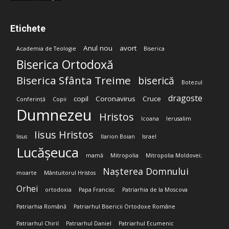
Etichete
Anul nou
avort
Academia de Teologie
Biserica
Biserica Ortodoxă
Biserica Sfânta Treime
biserică
Botezul
dragoste
copil
Coronavirus
Cruce
Conferință
Copii
Dumnezeu
Hristos
Icoana
Ierusalim
Iisus Hristos
Iisus
Ilarion Boian
Israel
Lucășeuca
mamă
Mitropolia
Mitropolia Moldovei;
Nașterea Domnului
moarte
Mântuitorul Hristos
Orhei
ortodoxia
Papa Francisc
Patriarhia de la Moscova
Patriarhia Română
Patriarhul Bisericii Ortodoxe Române
Patriarhul Chiril
Patriarhul Daniel
Patriarhul Ecumenic