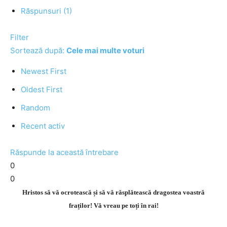
Răspunsuri (1)
Filter
Sortează după:
Cele mai multe voturi
Newest First
Oldest First
Random
Recent activ
Răspunde la această întrebare
0
0
Hristos să vă ocrotească și să vă răsplătească dragostea voastră
fraților! Vă vreau pe toți în rai!