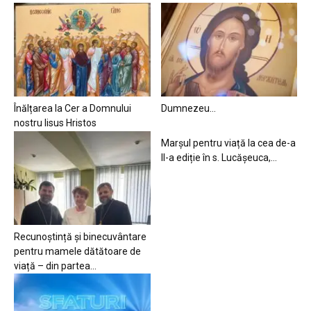
Înălțarea la Cer a Domnului
Dumnezeu…
nostru Iisus Hristos
Marșul pentru viață la cea de-a
II-a ediție în s. Lucășeuca,...
Recunoștință și binecuvântare
pentru mamele dătătoare de
viață – din partea...