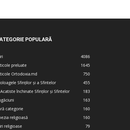
ATEGORIE POPULARĂ
iri
4086
ticole preluate
1645
ticole Ortodoxia.md
750
oloagele Sfinților și a Sfintelor
455
 Acatiste închinate Sfinților și Sfintelor
183
găciuni
163
ră categorie
160
ezia religioasă
160
iri religioase
79