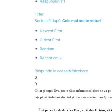
Răspunsuri (1)
Filter
Sortează după:
Cele mai multe voturi
Newest First
Oldest First
Random
Recent activ
Răspunde la această întrebare
0
0
Chiar și soțul Dvs. poate să se mântuiască, dacă se va po
fața pământului are dreptul și poate să se mântuiască, do
Îmi pare rău de durerea Dvs., soră, dar Hristos, vă iu