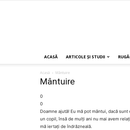
ACASĂ
ARTICOLE ŞI STUDII
RUGĂ
Acasă
Mântuire
Mântuire
0
0
Doamne ajută! Eu mă pot mântui, dacă sunt c
un copil, însă de mulţi ani nu mai avem relaţ
mă iertaţi de îndrăzneală.