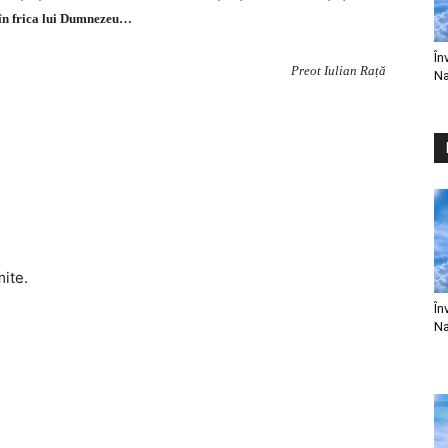
 în frica lui Dumnezeu…
În
Preot Iulian Rață
Na
mite.
În
Na