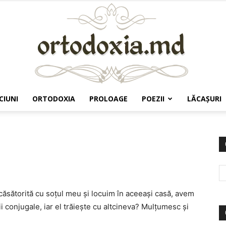
CIUNI
ORTODOXIA
PROLOAGE
POEZII
LĂCAŞURI
Ortodoxia.md
ăsătorită cu soţul meu şi locuim în aceeaşi casă, avem
ii conjugale, iar el trăieşte cu altcineva? Mulţumesc şi