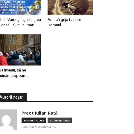
heu Vameșul și sfințirea
Aruncă grija ta spre
 casă… Și nu numai!
Domnul…
ua Învierii, să ne
minăm popoare…
Autorii noștri
Preot Iulian Raţă
3878 ARTICOLE
6 COMENTARII
http://www.ortodoxia.md