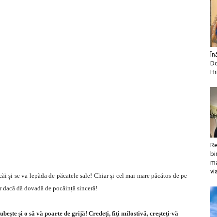
În
Do
Hr
Re
bi
ma
vi
căi și se va lepăda de păcatele sale! Chiar și cel mai mare păcătos de pe
ar dacă dă dovadă de pocăință sinceră!
bește și o să vă poarte de grijă! Credeți, fiți milostivă, creșteți-vă