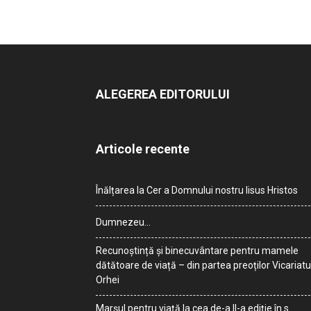
ALEGEREA EDITORULUI
Articole recente
Înălțarea la Cer a Domnului nostru Iisus Hristos
Dumnezeu…
Recunoștință și binecuvântare pentru mamele
dătătoare de viață – din partea preoților Vicariatu
Orhei
Marșul pentru viață la cea de-a II-a ediție în s.