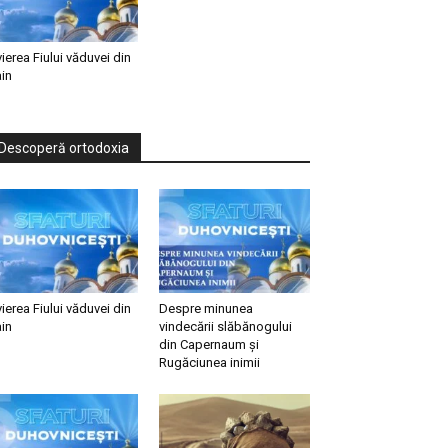
vierea Fiului văduvei din
in
Descoperă ortodoxia
vierea Fiului văduvei din
Despre minunea
in
vindecării slăbănogului
din Capernaum și
Rugăciunea inimii