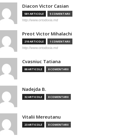
Diacon Victor Casian
581 ARTICOLE
5 COMENTARII
http://www.ortodoxia.md
Preot Victor Mihalachi
210 ARTICOLE
1 COMENTARII
http://www.ortodoxia.md
Cvasniuc Tatiana
88 ARTICOLE
0 COMENTARII
Nadejda B.
32 ARTICOLE
0 COMENTARII
Vitalii Mereutanu
23 ARTICOLE
0 COMENTARII