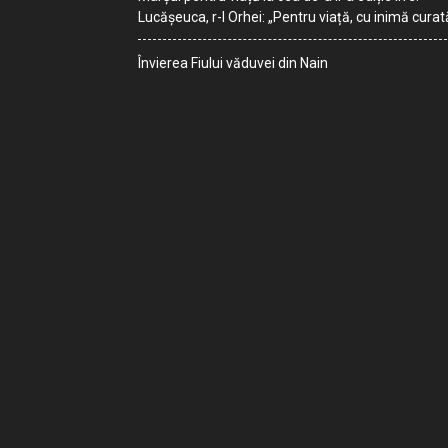
Lucășeuca, r-l Orhei: „Pentru viață, cu inimă curat
Învierea Fiului văduvei din Nain