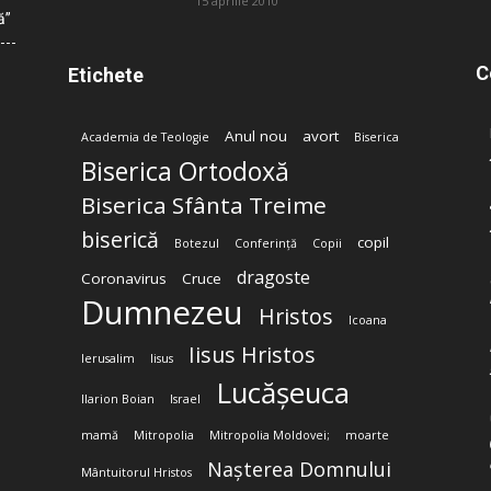
15 aprilie 2010
ă”
C
Etichete
Anul nou
avort
Academia de Teologie
Biserica
Biserica Ortodoxă
Biserica Sfânta Treime
biserică
copil
Botezul
Conferință
Copii
dragoste
Coronavirus
Cruce
Dumnezeu
Hristos
Icoana
Iisus Hristos
Ierusalim
Iisus
Lucășeuca
Ilarion Boian
Israel
mamă
Mitropolia
Mitropolia Moldovei;
moarte
Nașterea Domnului
Mântuitorul Hristos