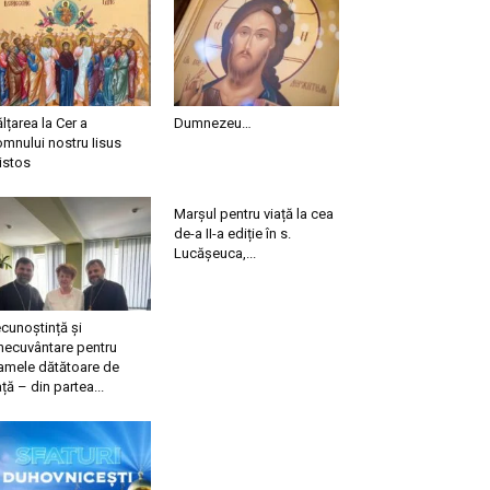
ălțarea la Cer a
Dumnezeu…
mnului nostru Iisus
istos
Marșul pentru viață la cea
de-a II-a ediție în s.
Lucășeuca,...
cunoștință și
necuvântare pentru
mele dătătoare de
ață – din partea...