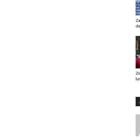
Za
de
Zi
lu