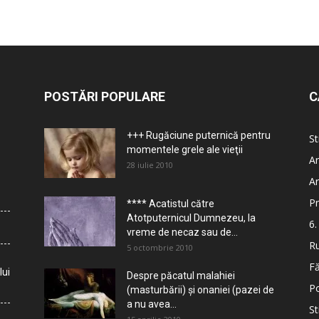
POSTĂRI POPULARE
C
+++ Rugăciune puternică pentru
St
momentele grele ale vieţii
Ar
28 iulie 2010
Ar
Pr
**** Acatistul către
Atotputernicul Dumnezeu, la
6.
vreme de necaz sau de...
Ru
5 octombrie 2010
Fă
lui
Despre păcatul malahiei
Po
(masturbării) şi onaniei (pazei de
a nu avea...
St