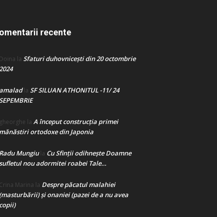
omentarii recente
Sfaturi duhovnicești din 20 octombrie
Doina
la
2024
amalad
SF SILUAN ATHONITUL -11/ 24
la
SEPEMBRIE
A început construcţia primei
gheorghe
la
mănăstiri ortodoxe din Japonia
Radu Mungiu
Cu Sfinții odihnește Doamne
la
sufletul nou adormitei roabei Tale…
Despre păcatul malahiei
Crina Marina
la
(masturbării) şi onaniei (pazei de a nu avea
copii)