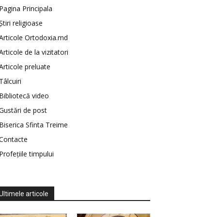
Pagina Principala
Știri religioase
Articole Ortodoxia.md
Articole de la vizitatori
Articole preluate
Tâlcuiri
Bibliotecă video
Gustări de post
Biserica Sfinta Treime
Contacte
Profețiile timpului
Ultimele articole