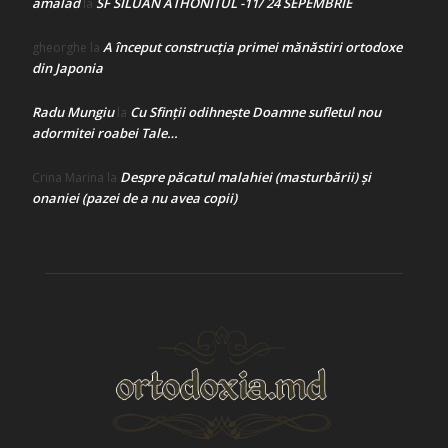
amalad
SF SILUAN ATHONITUL -11/ 24 SEPEMBRIE
la
A început construcţia primei mănăstiri ortodoxe
gheorghe
la
din Japonia
Radu Mungiu
Cu Sfinții odihnește Doamne sufletul nou
la
adormitei roabei Tale…
Despre păcatul malahiei (masturbării) şi
Crina Marina
la
onaniei (pazei de a nu avea copii)