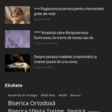
+++ Rugăciune puternică pentru momentele
grele ale vieţii
28 iulie 2010
**** Acatistul către Atotputernicul
Dumnezeu, la vreme de necaz sau de...
5 octombrie 2010
Despre păcatul malahiei (masturbării) şi
onaniei (pazei de a nu avea...
15 aprilie 2010
Etichete
Anul nou
avort
Academia de Teologie
Biserica
Biserica Ortodoxă
Biserica Sfânta Treime
biserică
Botezul