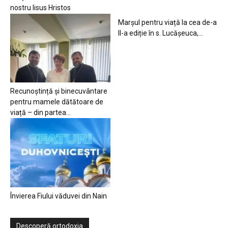
nostru Iisus Hristos
Marșul pentru viață la cea de-a
II-a ediție în s. Lucășeuca,...
Recunoștință și binecuvântare
pentru mamele dătătoare de
viață – din partea...
Învierea Fiului văduvei din Nain
Descoperă ortodoxia