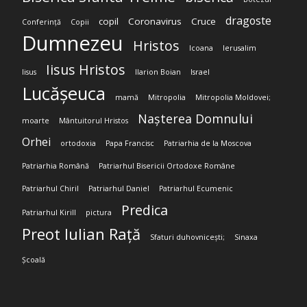
dragoste
copil
Coronavirus
Cruce
Conferință
Copii
Dumnezeu
Hristos
Icoana
Ierusalim
Iisus Hristos
Iisus
Ilarion Boian
Israel
Lucășeuca
mamă
Mitropolia
Mitropolia Moldovei;
Nașterea Domnului
moarte
Mântuitorul Hristos
Orhei
ortodoxia
Papa Francisc
Patriarhia de la Moscova
Patriarhia Română
Patriarhul Bisericii Ortodoxe Române
Patriarhul Chiril
Patriarhul Daniel
Patriarhul Ecumenic
Predica
Patriarhul Kirill
pictura
Preot Iulian Rață
Sfaturi duhovnicești;
Sinaxa
Școală