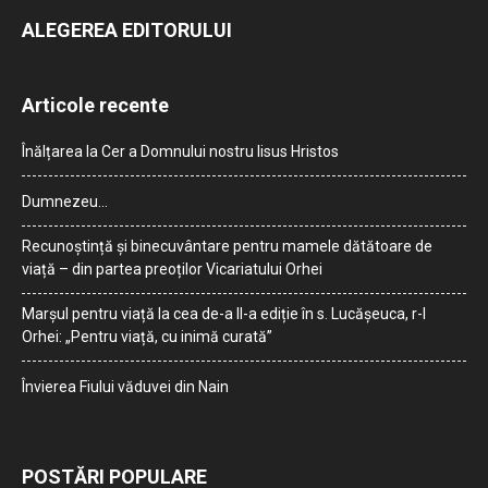
ALEGEREA EDITORULUI
Articole recente
Înălțarea la Cer a Domnului nostru Iisus Hristos
Dumnezeu…
Recunoștință și binecuvântare pentru mamele dătătoare de
viață – din partea preoților Vicariatului Orhei
Marșul pentru viață la cea de-a II-a ediție în s. Lucășeuca, r-l
Orhei: „Pentru viață, cu inimă curată”
Învierea Fiului văduvei din Nain
POSTĂRI POPULARE