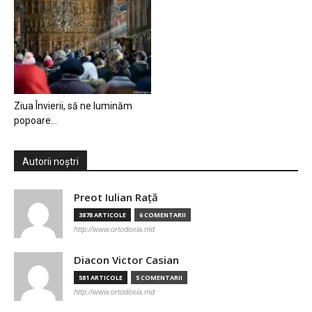
Ziua Învierii, să ne luminăm
popoare…
Autorii noștri
Preot Iulian Raţă
3878 ARTICOLE
6 COMENTARII
http://www.ortodoxia.md
Diacon Victor Casian
581 ARTICOLE
5 COMENTARII
http://www.ortodoxia.md