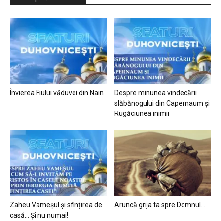
Învierea Fiului văduvei din Nain
Despre minunea vindecării
slăbănogului din Capernaum și
Rugăciunea inimii
Zaheu Vameșul și sfințirea de
Aruncă grija ta spre Domnul…
casă… Și nu numai!