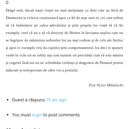
0
Dragă soră, dacaă nașii voștri nu sunt mulțumiți cu finii care au frică de
Dumnezeu și evlavie creștinească apoi ce fel de nași sunt ei, cei care trebue
să vă îndrumeze pe calea adevărului și prin propria lor viață să vă fie
exemplu, cred că nu o să vă deziceți de Hristos în favoarea nașilor care nu
se îngrijesc de mântuirea sufletelor lor, nu mai vorbim și de cele ale finilor,
și apoi ce exemplu veți da copiilor prin comportamentul lor, deci le spuneți
verde în ochi ori ne iubiți așa cum suntem ori procedați cum vă este mintea
și cugetul însă noi nu ne schimbăm credința și dragostea de Domnul pentru
mâncare și nerespectare de către voi a postului.
Prot Victor Mihalachi
Guest
a răspuns
15 ani ago
You must
login
to post comments