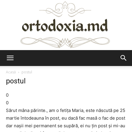
Ortodoxia.md
Acasă
postul
postul
0
0
Sărut mâna părinte., am o fetiţa Maria, este născută pe 25
martie întodeauna în post, eu dacă fac masă o fac de post
dar naşii mei permanent se supără, ei nu ţin post şi mi-au