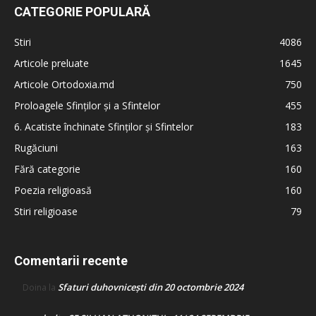
CATEGORIE POPULARĂ
Stiri
4086
Articole preluate
1645
Articole Ortodoxia.md
750
Proloagele Sfinților și a Sfintelor
455
6. Acatiste închinate Sfinților și Sfintelor
183
Rugăciuni
163
Fără categorie
160
Poezia religioasă
160
Stiri religioase
79
Comentarii recente
Sfaturi duhovnicești din 20 octombrie 2024
Doina
la