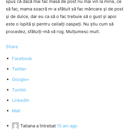
spus că dacă mai fac masă de post nu mai vin la mine, ce
să fac, mama soacră m-a sfătuit să fac mâncare şi de post
şi de dulce, dar eu ca să o fac trebuie să o gust şi apoi
este o ispită şi pentru ceilalţi oaspeţi. Nu ştiu cum să
procedez, sfătuiţi-mă vă rog. Mulţumesc mult.
Share
Facebook
Twitter
Google+
Tumblr
LinkedIn
Mail
Tatiana
a întrebat
15 ani ago