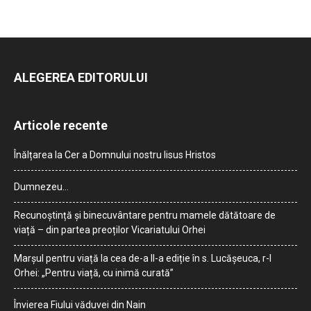
ALEGEREA EDITORULUI
Articole recente
Înălțarea la Cer a Domnului nostru Iisus Hristos
Dumnezeu…
Recunoștință și binecuvântare pentru mamele dătătoare de
viață – din partea preoților Vicariatului Orhei
Marșul pentru viață la cea de-a II-a ediție în s. Lucășeuca, r-l
Orhei: „Pentru viață, cu inimă curată”
Învierea Fiului văduvei din Nain