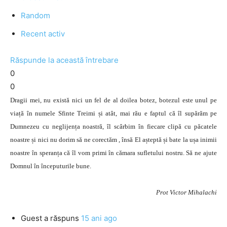
Random
Recent activ
Răspunde la această întrebare
0
0
Dragii mei, nu există nici un fel de al doilea botez, botezul este unul pe
viață în numele Sfinte Treimi și atât, mai rău e faptul că îl supărăm pe
Dumnezeu cu neglijența noastră, îl scârbim în fiecare clipă cu păcatele
noastre și nici nu dorim să ne corectăm , însă El așteptă și bate la ușa inimii
noastre în speranța că îl vom primi în cămara sufletului nostru. Să ne ajute
Domnul în începuturile bune.
Prot Victor Mihalachi
Guest
a răspuns
15 ani ago