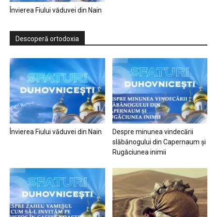
Învierea Fiului văduvei din Nain
Descoperă ortodoxia
Învierea Fiului văduvei din Nain
Despre minunea vindecării
slăbănogului din Capernaum și
Rugăciunea inimii