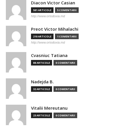
Diacon Victor Casian
581 ARTICOLE
5 COMENTARII
http://www.ortodoxia.md
Preot Victor Mihalachi
210 ARTICOLE
1 COMENTARII
http://www.ortodoxia.md
Cvasniuc Tatiana
88 ARTICOLE
0 COMENTARII
Nadejda B.
32 ARTICOLE
0 COMENTARII
Vitalii Mereutanu
23 ARTICOLE
0 COMENTARII