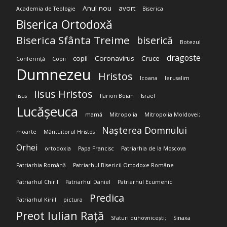
Anul nou
avort
Academia de Teologie
Biserica
Biserica Ortodoxă
Biserica Sfânta Treime
biserică
Botezul
dragoste
copil
Coronavirus
Cruce
Conferință
Copii
Dumnezeu
Hristos
Icoana
Ierusalim
Iisus Hristos
Iisus
Ilarion Boian
Israel
Lucășeuca
mamă
Mitropolia
Mitropolia Moldovei;
Nașterea Domnului
moarte
Mântuitorul Hristos
Orhei
ortodoxia
Papa Francisc
Patriarhia de la Moscova
Patriarhia Română
Patriarhul Bisericii Ortodoxe Române
Patriarhul Chiril
Patriarhul Daniel
Patriarhul Ecumenic
Predica
Patriarhul Kirill
pictura
Preot Iulian Rață
Sfaturi duhovnicești;
Sinaxa