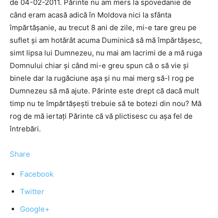
de 04-02-2011. Părinte nu am mers la spovedanie de
când eram acasă adică în Moldova nici la sfânta
împărtăşanie, au trecut 8 ani de zile, mi-e tare greu pe
suflet şi am hotărât acuma Duminică să mă împărtăşesc,
simt lipsa lui Dumnezeu, nu mai am lacrimi de a mă ruga
Domnului chiar şi când mi-e greu spun că o să vie şi
binele dar la rugăciune aşa şi nu mai merg să-l rog pe
Dumnezeu să mă ajute. Părinte este drept că dacă mult
timp nu te împărtăşeşti trebuie să te botezi din nou? Mă
rog de mă iertaţi Părinte că vă plictisesc cu aşa fel de
întrebări.
Share
Facebook
Twitter
Google+