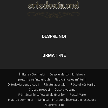
DESPRE NOI
URMAȚI-NE
Înălțarea Domnului
Despre Martorii lui Iehova
pogorirea-sfintului-duh
Piedici în calea mîntuirii
Ortodoxia pentru copii
Păcatul avortului
Păcatul vrăjitoriilor
Crucea preoției
Despre vaccine
Frământările sufletești ale tinerilor
Postul Mare
Învierea Domnului
Sa finisam impreuna biserica din lucaseuca
Despre vaccine