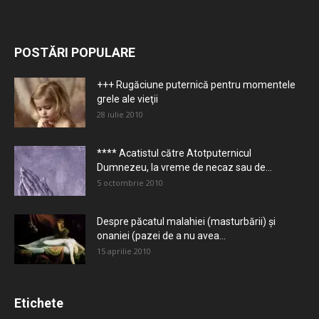
POSTĂRI POPULARE
+++ Rugăciune puternică pentru momentele
grele ale vieţii
28 iulie 2010
**** Acatistul către Atotputernicul
Dumnezeu, la vreme de necaz sau de...
5 octombrie 2010
Despre păcatul malahiei (masturbării) şi
onaniei (pazei de a nu avea...
15 aprilie 2010
Etichete