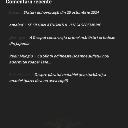
Comentarii recente
Sfaturi duhovnicești din 20 octombrie 2024
Doina
la
amalad
SF SILUAN ATHONITUL -11/ 24 SEPEMBRIE
la
A început construcţia primei mănăstiri ortodoxe
gheorghe
la
din Japonia
Radu Mungiu
Cu Sfinții odihnește Doamne sufletul nou
la
adormitei roabei Tale…
Despre păcatul malahiei (masturbării) şi
Crina Marina
la
onaniei (pazei de a nu avea copii)