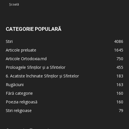
Școală
CATEGORIE POPULARĂ
Stiri
4086
Articole preluate
1645
Articole Ortodoxia.md
750
Proloagele Sfinților și a Sfintelor
455
6. Acatiste închinate Sfinților și Sfintelor
183
Rugăciuni
163
Fără categorie
160
Poezia religioasă
160
Stiri religioase
79