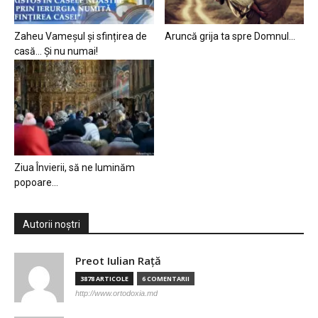
Zaheu Vameșul și sfințirea de
Aruncă grija ta spre Domnul…
casă… Și nu numai!
Ziua Învierii, să ne luminăm
popoare…
Autorii noștri
Preot Iulian Raţă
3878 ARTICOLE
6 COMENTARII
http://www.ortodoxia.md