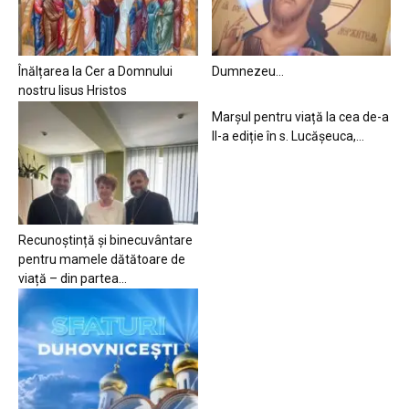
Înălțarea la Cer a Domnului
Dumnezeu…
nostru Iisus Hristos
Marșul pentru viață la cea de-a
II-a ediție în s. Lucășeuca,...
Recunoștință și binecuvântare
pentru mamele dătătoare de
viață – din partea...