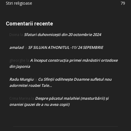
Stiri religioase
79
Comentarii recente
Sfaturi duhovnicești din 20 octombrie 2024
Doina
la
amalad
SF SILUAN ATHONITUL -11/ 24 SEPEMBRIE
la
A început construcţia primei mănăstiri ortodoxe
gheorghe
la
din Japonia
Radu Mungiu
Cu Sfinții odihnește Doamne sufletul nou
la
adormitei roabei Tale…
Despre păcatul malahiei (masturbării) şi
Crina Marina
la
onaniei (pazei de a nu avea copii)