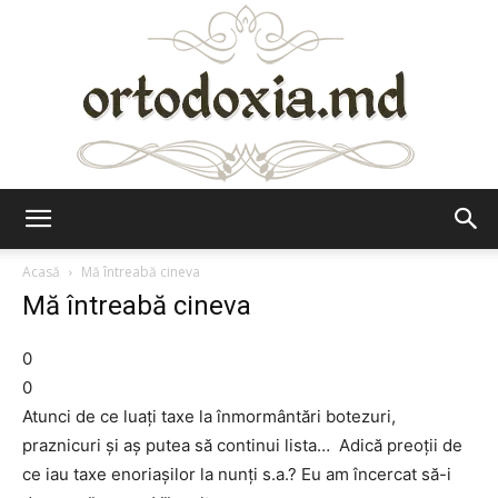
Ortodoxia.md
Acasă
Mă întreabă cineva
Mă întreabă cineva
0
0
Atunci de ce luaţi taxe la înmormântări botezuri,
praznicuri şi aş putea să continui lista… Adică preoții de
ce iau taxe enoriașilor la nunți s.a.? Eu am încercat să-i