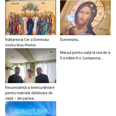
Înălțarea la Cer a Domnului
Dumnezeu…
nostru Iisus Hristos
Marșul pentru viață la cea de-a
II-a ediție în s. Lucășeuca,...
Recunoștință și binecuvântare
pentru mamele dătătoare de
viață – din partea...