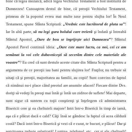
bine că legea mozaică, adică legea Vechiului Testament a fost instituită de
Dumnezeu! Cunoaştem destul de bine, că preoţii Vechiului Testament,
primeau de la poporul evreu mai multe taxe pentru slujba lor! În Noul
Testament, spune Sfânta Scriptură:
„Vrednic este lucrătorul de plata sa”
!
Iar în altă parte,
să nu legi gura bolului care treieră
şi îndată şi întreabă
Sfântul Apostol,
„Oare de bou se îngrijeşte aici Dumnezeu”
? Sfântul
Apostol Pavel continuă ideia:
„Oare este mare lucru, ca noi, cei ce am
semănat la voi cele duhovniceşti să secerăm dintre cele materiale ale
voastre”
? Eu cred că sunt destule aceste citate din Sfânta Scriptură pentru a
argumenta de ce preoţii iau bani pentru slujirea lor! Fraţilor, nu trebuie să
uitaţi că şi preoţii, majoritatea au familii, au copii! Sunt convins de faptul
că nimănui nu-i place când preotul are anumite afaceri! Fiecare dintre Dvs.
doriţi să vedeţi în preoţi mai întâi şi întâi un ziditor de suflete! Mai departe,
sunt sigur că suntem cu toţii conştienţi şi înţelegem că administrarea
Bisericii cere şi ea cheltuieli majore! Intri într-o Biserică în timp de iarnă,
aşa că e plăcut dacă e cald? Câţi însă se gândesc la faptul că acea căldură
costă? Dacă intri într-o Biserică şi vezi că e curat, te bucuri, e plăcut! Dar şi
servitoarea trebuie salarizată! Lumina, telefonul, etc., cer şi ele cheltueli!