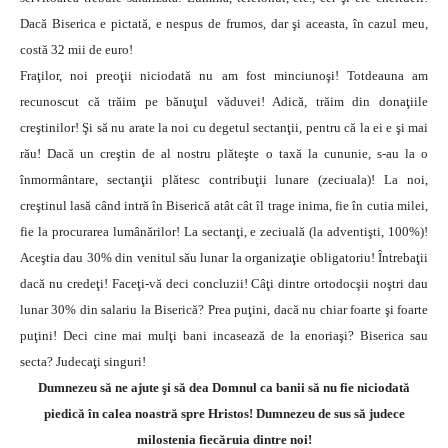
Dacă Biserica e pictată, e nespus de frumos, dar şi aceasta, în cazul meu,
costă 32 mii de euro!
Fraţilor, noi preoţii niciodată nu am fost minciunoşi! Totdeauna am
recunoscut că trăim pe bănuţul văduvei! Adică, trăim din donaţiile
creştinilor! Şi să nu arate la noi cu degetul sectanţii, pentru că la ei e şi mai
rău! Dacă un creştin de al nostru plăteşte o taxă la cununie, s-au la o
înmormântare, sectanţii plătesc contribuţii lunare (zeciuala)! La noi,
creştinul lasă când intră în Biserică atât cât îl trage inima, fie în cutia milei,
fie la procurarea lumânărilor! La sectanţi, e zeciuală (la adventişti, 100%)!
Aceştia dau 30% din venitul său lunar la organizaţie obligatoriu! Întrebaţii
dacă nu credeţi! Faceţi-vă deci concluzii! Câţi dintre ortodocşii noştri dau
lunar 30% din salariu la Biserică? Prea puţini, dacă nu chiar foarte şi foarte
puţini! Deci cine mai mulţi bani incasează de la enoriaşi? Biserica sau
secta? Judecaţi singuri!
Dumnezeu să ne ajute şi să dea Domnul ca banii să nu fie niciodată
piedică în calea noastră spre Hristos! Dumnezeu de sus să judece
milostenia fiecăruia dintre noi!