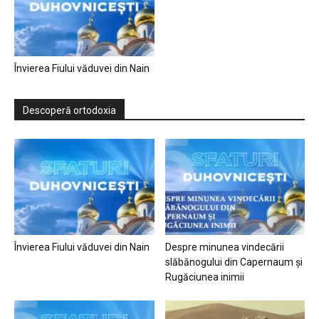
Învierea Fiului văduvei din Nain
Descoperă ortodoxia
Învierea Fiului văduvei din Nain
Despre minunea vindecării
slăbănogului din Capernaum și
Rugăciunea inimii