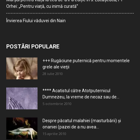
Orhei: „Pentru viață, cu inimă curată”
Învierea Fiului văduvei din Nain
POSTĂRI POPULARE
+++ Rugăciune puternică pentru momentele
grele ale vieţii
28 iulie 2010
**** Acatistul către Atotputernicul
Dumnezeu, la vreme de necaz sau de...
5 octombrie 2010
Despre păcatul malahiei (masturbării) şi
onaniei (pazei de a nu avea...
15 aprilie 2010