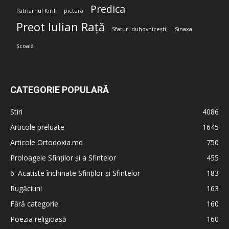
Predica
Patriarhul Kirill
pictura
Preot Iulian Rață
Sfaturi duhovnicești;
Sinaxa
Școală
CATEGORIE POPULARĂ
Stiri
4086
Articole preluate
1645
Articole Ortodoxia.md
750
Proloagele Sfinților și a Sfintelor
455
6. Acatiste închinate Sfinților și Sfintelor
183
Rugăciuni
163
Fără categorie
160
Poezia religioasă
160