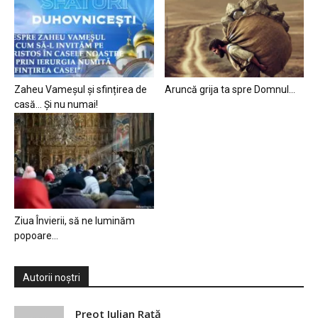
Zaheu Vameșul și sfințirea de
Aruncă grija ta spre Domnul…
casă… Și nu numai!
Ziua Învierii, să ne luminăm
popoare…
Autorii noștri
Preot Iulian Raţă