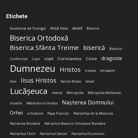
Etichete
Anul nou
avort
Academia de Teologie
Biserica
Biserica Ortodoxă
Biserica Sfânta Treime
biserică
Botezul
dragoste
copil
Coronavirus
Cruce
Conferință
Copii
Dumnezeu
Hristos
Icoana
Ierusalim
Iisus Hristos
Iisus
Ilarion Boian
Israel
Lucășeuca
mamă
Mitropolia
Mitropolia Moldovei;
Nașterea Domnului
moarte
Mântuitorul Hristos
Orhei
ortodoxia
Papa Francisc
Patriarhia de la Moscova
Patriarhia Română
Patriarhul Bisericii Ortodoxe Române
Patriarhul Chiril
Patriarhul Daniel
Patriarhul Ecumenic