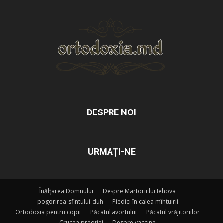
DESPRE NOI
URMAȚI-NE
Înălțarea Domnului
Despre Martorii lui Iehova
pogorirea-sfintului-duh
Piedici în calea mîntuirii
Ortodoxia pentru copii
Păcatul avortului
Păcatul vrăjitoriilor
Crucea preoției
Despre vaccine