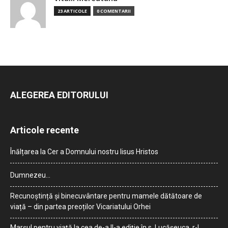
23 ARTICOLE
0 COMENTARII
ALEGEREA EDITORULUI
Articole recente
Înălțarea la Cer a Domnului nostru Iisus Hristos
Dumnezeu…
Recunoștință și binecuvântare pentru mamele dătătoare de
viață – din partea preoților Vicariatului Orhei
Marșul pentru viață la cea de-a II-a ediție în s. Lucășeuca, r-l