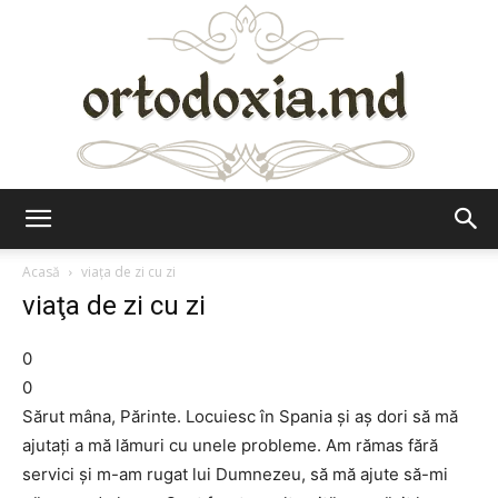
Ortodoxia.md
Acasă
viaţa de zi cu zi
viaţa de zi cu zi
0
0
Sărut mâna, Părinte. Locuiesc în Spania şi aş dori să mă
ajutaţi a mă lămuri cu unele probleme. Am rămas fără
servici şi m-am rugat lui Dumnezeu, să mă ajute să-mi