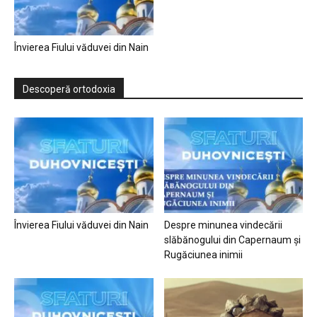
Învierea Fiului văduvei din Nain
Descoperă ortodoxia
Învierea Fiului văduvei din Nain
Despre minunea vindecării
slăbănogului din Capernaum și
Rugăciunea inimii