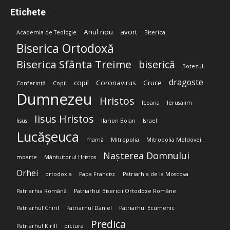
Etichete
Anul nou
avort
Academia de Teologie
Biserica
Biserica Ortodoxă
Biserica Sfânta Treime
biserică
Botezul
dragoste
copil
Coronavirus
Cruce
Conferință
Copii
Dumnezeu
Hristos
Icoana
Ierusalim
Iisus Hristos
Iisus
Ilarion Boian
Israel
Lucășeuca
mamă
Mitropolia
Mitropolia Moldovei;
Nașterea Domnului
moarte
Mântuitorul Hristos
Orhei
ortodoxia
Papa Francisc
Patriarhia de la Moscova
Patriarhia Română
Patriarhul Bisericii Ortodoxe Române
Patriarhul Chiril
Patriarhul Daniel
Patriarhul Ecumenic
Predica
Patriarhul Kirill
pictura