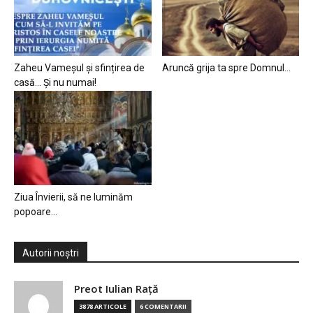
Zaheu Vameșul și sfințirea de
Aruncă grija ta spre Domnul…
casă… Și nu numai!
Ziua Învierii, să ne luminăm
popoare…
Autorii noștri
Preot Iulian Raţă
3878 ARTICOLE
6 COMENTARII