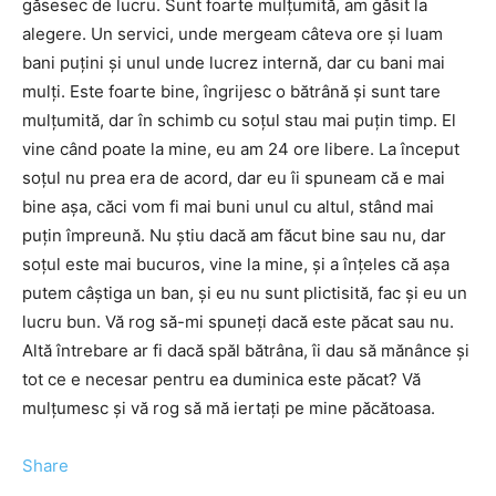
găsesec de lucru. Sunt foarte mulţumită, am găsit la
alegere. Un servici, unde mergeam câteva ore şi luam
bani puţini şi unul unde lucrez internă, dar cu bani mai
mulţi. Este foarte bine, îngrijesc o bătrână şi sunt tare
mulţumită, dar în schimb cu soţul stau mai puţin timp. El
vine când poate la mine, eu am 24 ore libere. La început
soţul nu prea era de acord, dar eu îi spuneam că e mai
bine aşa, căci vom fi mai buni unul cu altul, stând mai
puţin împreună. Nu ştiu dacă am făcut bine sau nu, dar
soţul este mai bucuros, vine la mine, şi a înţeles că aşa
putem câştiga un ban, şi eu nu sunt plictisită, fac şi eu un
lucru bun. Vă rog să-mi spuneţi dacă este păcat sau nu.
Altă întrebare ar fi dacă spăl bătrâna, îi dau să mănânce şi
tot ce e necesar pentru ea duminica este păcat? Vă
mulţumesc şi vă rog să mă iertaţi pe mine păcătoasa.
Share