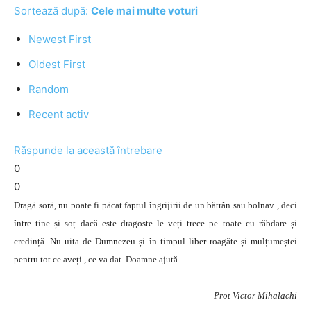
Sortează după:
Cele mai multe voturi
Newest First
Oldest First
Random
Recent activ
Răspunde la această întrebare
0
0
Dragă soră, nu poate fi păcat faptul îngrijirii de un bătrân sau bolnav , deci
între tine și soț dacă este dragoste le veți trece pe toate cu răbdare și
credință. Nu uita de Dumnezeu și în timpul liber roagăte și mulțumeștei
pentru tot ce aveți , ce va dat. Doamne ajută.
Prot Victor Mihalachi