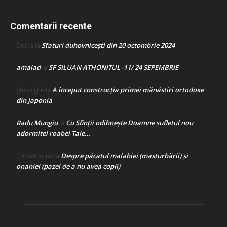
Comentarii recente
Sfaturi duhovnicești din 20 octombrie 2024
Doina
la
amalad
SF SILUAN ATHONITUL -11/ 24 SEPEMBRIE
la
A început construcţia primei mănăstiri ortodoxe
gheorghe
la
din Japonia
Radu Mungiu
Cu Sfinții odihnește Doamne sufletul nou
la
adormitei roabei Tale…
Despre păcatul malahiei (masturbării) şi
Crina Marina
la
onaniei (pazei de a nu avea copii)