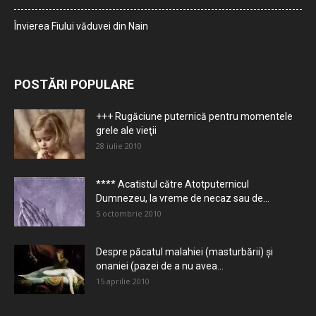
Învierea Fiului văduvei din Nain
POSTĂRI POPULARE
+++ Rugăciune puternică pentru momentele
grele ale vieţii
28 iulie 2010
**** Acatistul către Atotputernicul
Dumnezeu, la vreme de necaz sau de...
5 octombrie 2010
Despre păcatul malahiei (masturbării) şi
onaniei (pazei de a nu avea...
15 aprilie 2010