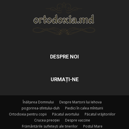
DESPRE NOI
URMAȚI-NE
Înălțarea Domnului
Despre Martorii lui Iehova
pogorirea-sfintului-duh
Piedici în calea mîntuirii
Ortodoxia pentru copii
Păcatul avortului
Păcatul vrăjitoriilor
Crucea preoției
Despre vaccine
Frământările sufletești ale tinerilor
Postul Mare