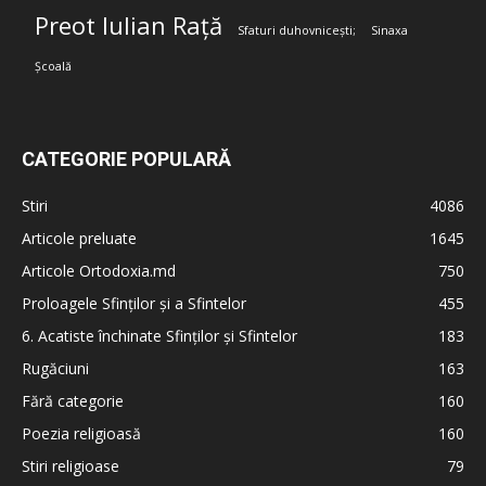
Preot Iulian Rață
Sfaturi duhovnicești;
Sinaxa
Școală
CATEGORIE POPULARĂ
Stiri
4086
Articole preluate
1645
Articole Ortodoxia.md
750
Proloagele Sfinților și a Sfintelor
455
6. Acatiste închinate Sfinților și Sfintelor
183
Rugăciuni
163
Fără categorie
160
Poezia religioasă
160
Stiri religioase
79