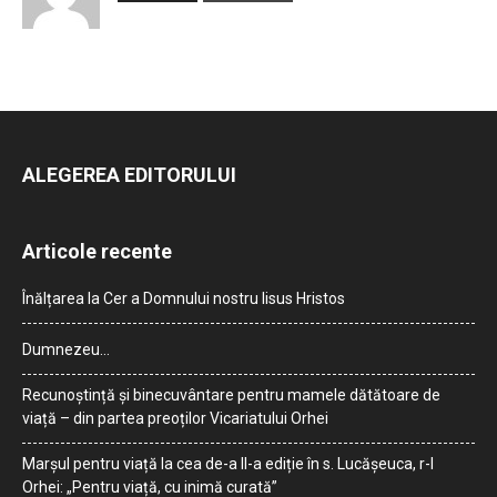
ALEGEREA EDITORULUI
Articole recente
Înălțarea la Cer a Domnului nostru Iisus Hristos
Dumnezeu…
Recunoștință și binecuvântare pentru mamele dătătoare de
viață – din partea preoților Vicariatului Orhei
Marșul pentru viață la cea de-a II-a ediție în s. Lucășeuca, r-l
Orhei: „Pentru viață, cu inimă curată”