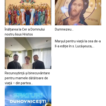
Înălțarea la Cer a Domnului
Dumnezeu…
nostru Iisus Hristos
Marșul pentru viață la cea de-a
II-a ediție în s. Lucășeuca,...
Recunoștință și binecuvântare
pentru mamele dătătoare de
viață – din partea...