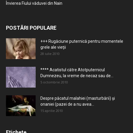
Învierea Fiului văduvei din Nain
POSTĂRI POPULARE
+++ Rugăciune puternică pentru momentele
grele ale vieţii
28 iulie 2010
**** Acatistul către Atotputernicul
Dumnezeu, la vreme de necaz sau de...
5 octombrie 2010
Despre păcatul malahiei (masturbării) şi
onaniei (pazei de a nu avea...
15 aprilie 2010
Etichete