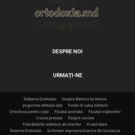
DESPRE NOI
URMAȚI-NE
Înălțarea Domnului
Despre Martorii lui Iehova
pogorirea-sfintului-duh
Piedici în calea mîntuirii
Ortodoxia pentru copii
Păcatul avortului
Păcatul vrăjitoriilor
Crucea preoției
Despre vaccine
Frământările sufletești ale tinerilor
Postul Mare
Învierea Domnului
Sa finisam impreuna biserica din lucaseuca