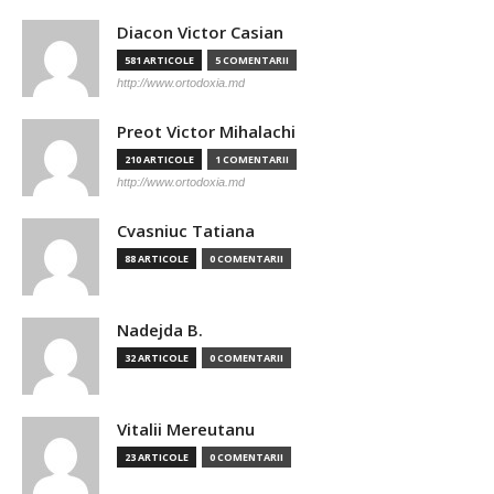
Diacon Victor Casian
581 ARTICOLE
5 COMENTARII
http://www.ortodoxia.md
Preot Victor Mihalachi
210 ARTICOLE
1 COMENTARII
http://www.ortodoxia.md
Cvasniuc Tatiana
88 ARTICOLE
0 COMENTARII
Nadejda B.
32 ARTICOLE
0 COMENTARII
Vitalii Mereutanu
23 ARTICOLE
0 COMENTARII