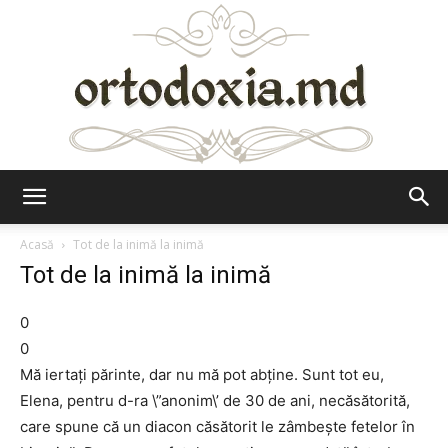
Ortodoxia.md
Acasă
Tot de la inimă la inimă
Tot de la inimă la inimă
0
0
Mă iertaţi părinte, dar nu mă pot abţine. Sunt tot eu,
Elena, pentru d-ra \”anonim\’ de 30 de ani, necăsătorită,
care spune că un diacon căsătorit le zâmbeşte fetelor în