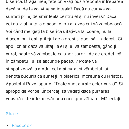
biserică. Draga mea, fetelor, v-aţi pus vreodată întrebarea
dacă nu de la voi vine sminteala? Dacă nu cumva voi
sunteţi prilej de sminteală pentru el şi nu invers? Dacă
voi nu v-aţi uita la diacon, el nu ar avea cui să zâmbească.
Voi când mergeţi la biserică uitaţi-vă la icoane, nu la
diacon, nu-i daţi prilejul de a greşi şi apoi să-l judecaţi. Şi
apoi, chiar dacă vă uitaţi la el şi el vă zâmbeşte, gândiţi
curat, poate vă zâmbeşte ca unor surori, de ce credeţi că
în zâmbetul lui se ascunde păcatul? Poate vă
simpatizează la modul cel mai curat şi zâmbetul lui
denotă bucuria că sunteţi în biserică împreună cu Hristos.
Apostolul Pavel spune: “Toate sunt curate celor curaţi”. Şi
apropo de vorbe…Încercaţi să vedeţi dacă purtarea
voastră este într-adevăr una corespunzătoare. Mă iertaţi.
Share
Facebook