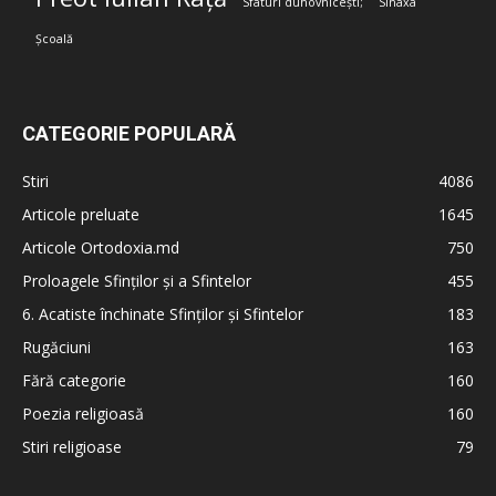
Sfaturi duhovnicești;
Sinaxa
Școală
CATEGORIE POPULARĂ
Stiri
4086
Articole preluate
1645
Articole Ortodoxia.md
750
Proloagele Sfinților și a Sfintelor
455
6. Acatiste închinate Sfinților și Sfintelor
183
Rugăciuni
163
Fără categorie
160
Poezia religioasă
160
Stiri religioase
79