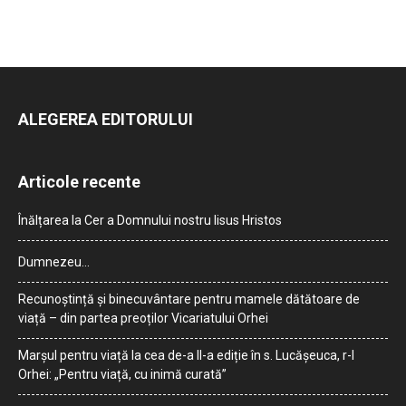
ALEGEREA EDITORULUI
Articole recente
Înălțarea la Cer a Domnului nostru Iisus Hristos
Dumnezeu…
Recunoștință și binecuvântare pentru mamele dătătoare de
viață – din partea preoților Vicariatului Orhei
Marșul pentru viață la cea de-a II-a ediție în s. Lucășeuca, r-l
Orhei: „Pentru viață, cu inimă curată”