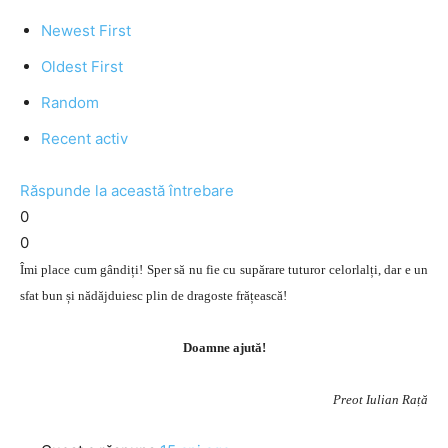
Newest First
Oldest First
Random
Recent activ
Răspunde la această întrebare
0
0
Îmi place cum gândiți! Sper să nu fie cu supărare tuturor celorlalți, dar e un
sfat bun și nădăjduiesc plin de dragoste frățească!
Doamne ajută!
Preot Iulian Rață