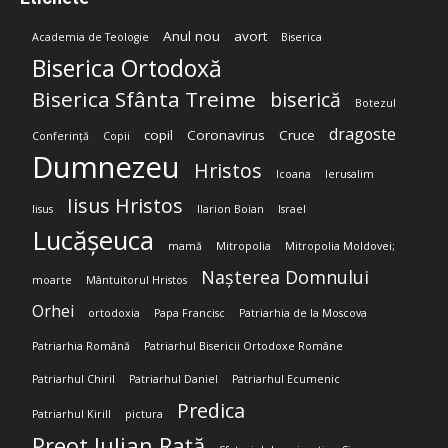
Anul nou
avort
Academia de Teologie
Biserica
Biserica Ortodoxă
Biserica Sfânta Treime
biserică
Botezul
dragoste
copil
Coronavirus
Cruce
Conferință
Copii
Dumnezeu
Hristos
Icoana
Ierusalim
Iisus Hristos
Iisus
Ilarion Boian
Israel
Lucășeuca
mamă
Mitropolia
Mitropolia Moldovei;
Nașterea Domnului
moarte
Mântuitorul Hristos
Orhei
ortodoxia
Papa Francisc
Patriarhia de la Moscova
Patriarhia Română
Patriarhul Bisericii Ortodoxe Române
Patriarhul Chiril
Patriarhul Daniel
Patriarhul Ecumenic
Predica
Patriarhul Kirill
pictura
Preot Iulian Rață