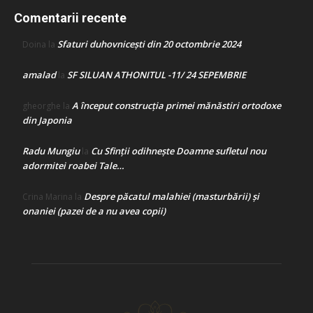
Comentarii recente
Sfaturi duhovnicești din 20 octombrie 2024
Doina
la
amalad
SF SILUAN ATHONITUL -11/ 24 SEPEMBRIE
la
A început construcţia primei mănăstiri ortodoxe
gheorghe
la
din Japonia
Radu Mungiu
Cu Sfinții odihnește Doamne sufletul nou
la
adormitei roabei Tale…
Despre păcatul malahiei (masturbării) şi
Crina Marina
la
onaniei (pazei de a nu avea copii)