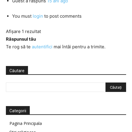
Guest
a răspuns
15 ani ago
You must
login
to post comments
Afișare 1 rezultat
Răspunsul tău
Te rog să te
autentifici
mai întâi pentru a trimite.
Căutare
Categorii
Pagina Principala