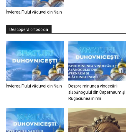
Învierea Fiului văduvei din Nain
Descoperă ortodoxia
Învierea Fiului văduvei din Nain
Despre minunea vindecării
slăbănogului din Capernaum și
Rugăciunea inimii