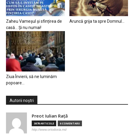
Zaheu Vameșul și sfințirea de
Aruncă grija ta spre Domnul…
casă… Și nu numai!
Ziua Învierii, să ne luminăm
popoare…
Autorii noștri
Preot Iulian Raţă
3878 ARTICOLE
6 COMENTARII
http://www.ortodoxia.md