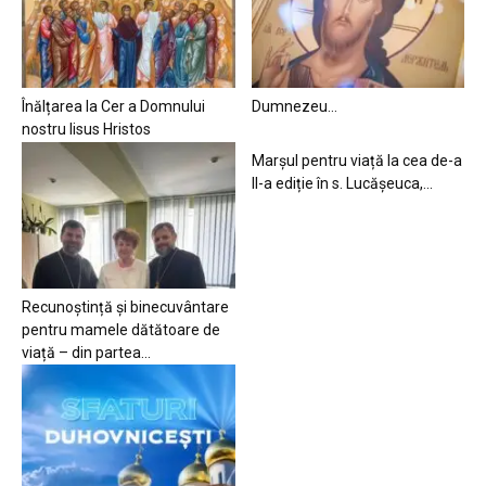
Înălțarea la Cer a Domnului
Dumnezeu…
nostru Iisus Hristos
Marșul pentru viață la cea de-a
II-a ediție în s. Lucășeuca,...
Recunoștință și binecuvântare
pentru mamele dătătoare de
viață – din partea...