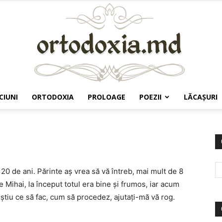
CIUNI
ORTODOXIA
PROLOAGE
POEZII
LĂCAŞURI
Ortodoxia.md
0 de ani. Părinte aş vrea să vă întreb, mai mult de 8
 Mihai, la început totul era bine şi frumos, iar acum
 ştiu ce să fac, cum să procedez, ajutaţi-mă vă rog.