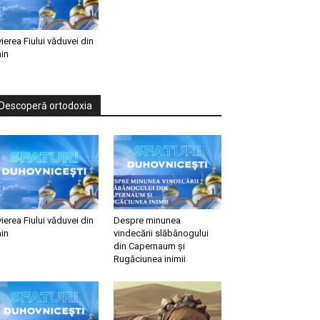
vierea Fiului văduvei din
in
Descoperă ortodoxia
vierea Fiului văduvei din
Despre minunea
in
vindecării slăbănogului
din Capernaum și
Rugăciunea inimii