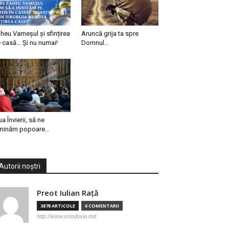
heu Vameșul și sfințirea
Aruncă grija ta spre
 casă… Și nu numai!
Domnul…
ua Învierii, să ne
minăm popoare…
Autorii noștri
Preot Iulian Raţă
3878 ARTICOLE
6 COMENTARII
http://www.ortodoxia.md