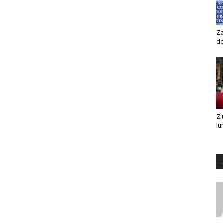
Za
de
Zi
lu