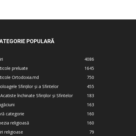
ATEGORIE POPULARĂ
iri
4086
ticole preluate
1645
ticole Ortodoxia.md
750
oloagele Sfinților și a Sfintelor
455
 Acatiste închinate Sfinților și Sfintelor
183
găciuni
163
ră categorie
160
ezia religioasă
160
iri religioase
79