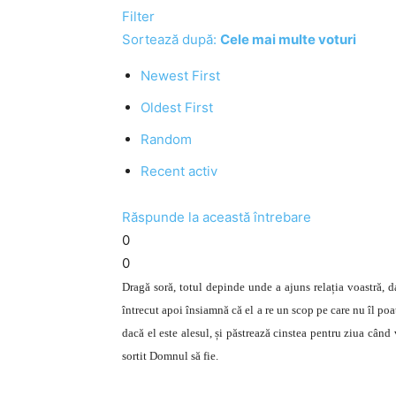
Filter
Sortează după:
Cele mai multe voturi
Newest First
Oldest First
Random
Recent activ
Răspunde la această întrebare
0
0
Dragă soră, totul depinde unde a ajuns relația voastră, d
întrecut apoi însiamnă că el a re un scop pe care nu îl poa
dacă el este alesul, și păstrează cinstea pentru ziua când
sortit Domnul să fie.