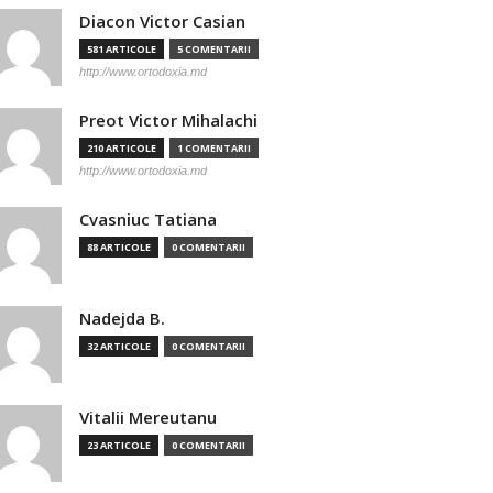
Diacon Victor Casian
581 ARTICOLE
5 COMENTARII
http://www.ortodoxia.md
Preot Victor Mihalachi
210 ARTICOLE
1 COMENTARII
http://www.ortodoxia.md
Cvasniuc Tatiana
88 ARTICOLE
0 COMENTARII
Nadejda B.
32 ARTICOLE
0 COMENTARII
Vitalii Mereutanu
23 ARTICOLE
0 COMENTARII