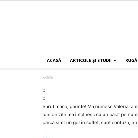
ACASĂ
ARTICOLE ŞI STUDII
RUGĂ
Acasă
0
0
Sărut mâna, părinte! Mă numesc Valeria, am 2
luni de zile mă întâlnesc cu un băiat pe nume
parcă simt un gol în suflet, sunt confuză, nu