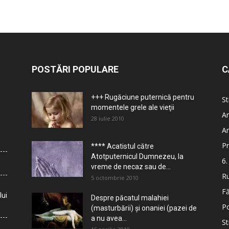
POSTĂRI POPULARE
C
+++ Rugăciune puternică pentru
St
momentele grele ale vieţii
Ar
28 iulie 2010
Ar
Pr
**** Acatistul către
Atotputernicul Dumnezeu, la
6.
vreme de necaz sau de...
Ru
5 octombrie 2010
Fă
lui
Despre păcatul malahiei
Po
(masturbării) şi onaniei (pazei de
a nu avea...
St