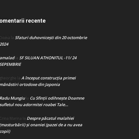
omentarii recente
Sfaturi duhovnicești din 20 octombrie
Doina
la
2024
amalad
SF SILUAN ATHONITUL -11/ 24
la
SEPEMBRIE
A început construcţia primei
gheorghe
la
mănăstiri ortodoxe din Japonia
Radu Mungiu
Cu Sfinții odihnește Doamne
la
sufletul nou adormitei roabei Tale…
Despre păcatul malahiei
Crina Marina
la
(masturbării) şi onaniei (pazei de a nu avea
copii)