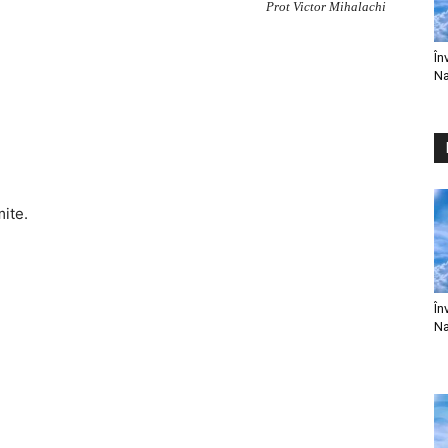
Prot Victor Mihalachi
În
Na
mite.
În
Na