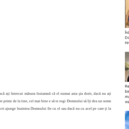
În
Do
Hr
Re
bi
acă ați întrecut măsura însiamnă că el numai asta șia dorit, dacă nu ați
ma
te primi de la tine, cel mai bine e să te rogi Domnului să îți dea un semn
vi
 vei ajunge înaintea Domnului fie cu el sau dacă nu cu acel pe care ți la