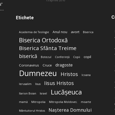
15 aprilie 2010
ă”
C
Etichete
Anul nou
avort
Academia de Teologie
Biserica
Biserica Ortodoxă
Biserica Sfânta Treime
biserică
copil
Botezul
Conferință
Copii
dragoste
Coronavirus
Cruce
Dumnezeu
Hristos
Icoana
Iisus Hristos
Ierusalim
Iisus
Lucășeuca
Ilarion Boian
Israel
mamă
Mitropolia
Mitropolia Moldovei;
moarte
Nașterea Domnului
Mântuitorul Hristos