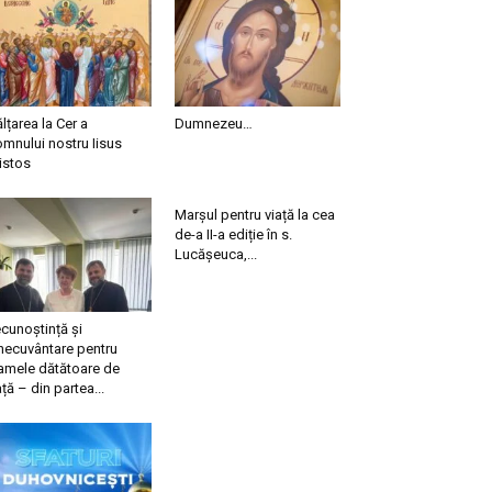
ălțarea la Cer a
Dumnezeu…
mnului nostru Iisus
istos
Marșul pentru viață la cea
de-a II-a ediție în s.
Lucășeuca,...
cunoștință și
necuvântare pentru
mele dătătoare de
ață – din partea...