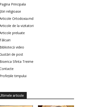
Pagina Principala
Știri religioase
Articole Ortodoxia.md
Articole de la vizitatori
Articole preluate
Tâlcuiri
Bibliotecă video
Gustări de post
Biserica Sfinta Treime
Contacte
Profețiile timpului
Ultimele articole