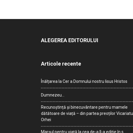
ALEGEREA EDITORULUI
Articole recente
Înălțarea la Cer a Domnului nostru Iisus Hristos
Dumnezeu…
Recunoștință și binecuvântare pentru mamele
dătătoare de viață – din partea preoților Vicariatu
Orhei
Marșul pentru viață la cea de-a II-a ediție în s.