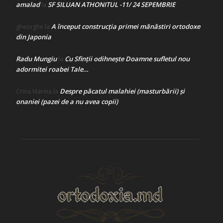
amalad
SF SILUAN ATHONITUL -11/ 24 SEPEMBRIE
la
A început construcţia primei mănăstiri ortodoxe
gheorghe
la
din Japonia
Radu Mungiu
Cu Sfinții odihnește Doamne sufletul nou
la
adormitei roabei Tale…
Despre păcatul malahiei (masturbării) şi
Crina Marina
la
onaniei (pazei de a nu avea copii)