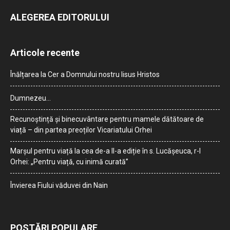
ALEGEREA EDITORULUI
Articole recente
Înălțarea la Cer a Domnului nostru Iisus Hristos
Dumnezeu…
Recunoștință și binecuvântare pentru mamele dătătoare de
viață – din partea preoților Vicariatului Orhei
Marșul pentru viață la cea de-a II-a ediție în s. Lucășeuca, r-l
Orhei: „Pentru viață, cu inimă curată”
Învierea Fiului văduvei din Nain
POSTĂRI POPULARE