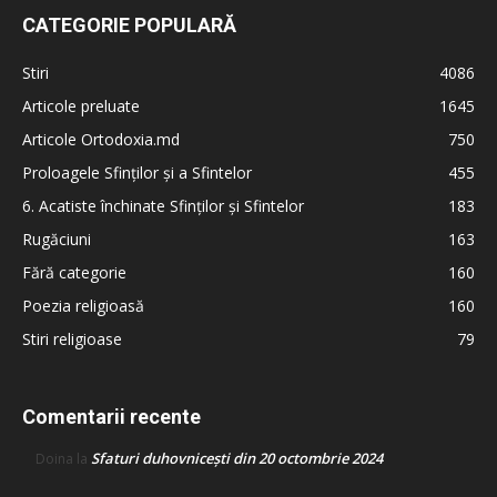
CATEGORIE POPULARĂ
Stiri
4086
Articole preluate
1645
Articole Ortodoxia.md
750
Proloagele Sfinților și a Sfintelor
455
6. Acatiste închinate Sfinților și Sfintelor
183
Rugăciuni
163
Fără categorie
160
Poezia religioasă
160
Stiri religioase
79
Comentarii recente
Sfaturi duhovnicești din 20 octombrie 2024
Doina
la