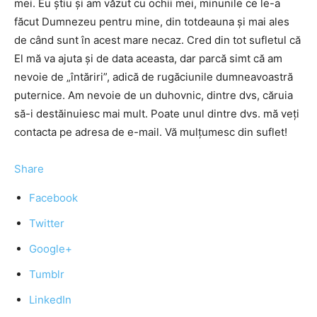
mei. Eu ştiu şi am văzut cu ochii mei, minunile ce le-a
făcut Dumnezeu pentru mine, din totdeauna şi mai ales
de când sunt în acest mare necaz. Cred din tot sufletul că
El mă va ajuta şi de data aceasta, dar parcă simt că am
nevoie de „întăriri”, adică de rugăciunile dumneavoastră
puternice. Am nevoie de un duhovnic, dintre dvs, căruia
să-i destăinuiesc mai mult. Poate unul dintre dvs. mă veţi
contacta pe adresa de e-mail. Vă mulţumesc din suflet!
Share
Facebook
Twitter
Google+
Tumblr
LinkedIn