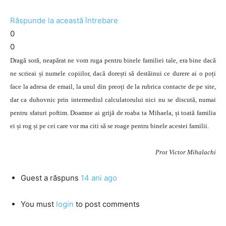
Răspunde la această întrebare
0
0
Dragă soră, neapărat ne vom ruga pentru binele familiei tale, era bine dacă
ne scrieai și numele copiilor, dacă dorești să destăinui ce durere ai o poți
face la adresa de email, la unul din preoți de la rubrica contacte de pe site,
dar ca duhovnic prin intermediul calculatorului nici nu se discută, numai
pentru sfaturi poftim. Doamne ai grijă de roaba ta Mihaela, și toată familia
ei și rog și pe cei care vor ma citi să se roage pentru binele acestei familii.
Prot Victor Mihalachi
Guest
a răspuns
14 ani ago
You must
login
to post comments