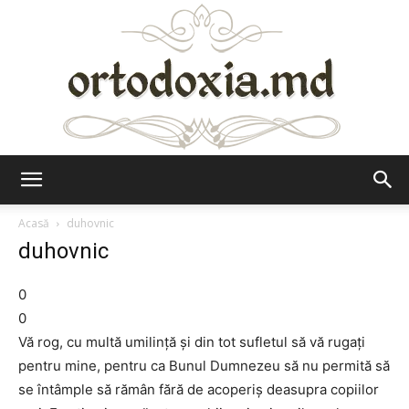
Ortodoxia.md
Acasă
duhovnic
duhovnic
0
0
Vă rog, cu multă umilinţă şi din tot sufletul să vă rugaţi
pentru mine, pentru ca Bunul Dumnezeu să nu permită să
se întâmple să rămân fără de acoperiş deasupra copiilor