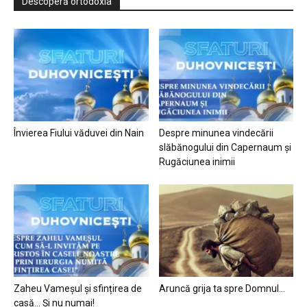
Descoperă ortodoxia
Învierea Fiului văduvei din Nain
Despre minunea vindecării
slăbănogului din Capernaum și
Rugăciunea inimii
Zaheu Vameșul și sfințirea de
Aruncă grija ta spre Domnul…
casă… Și nu numai!