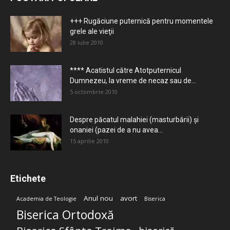
+++ Rugăciune puternică pentru momentele
grele ale vieţii
28 iulie 2010
**** Acatistul către Atotputernicul
Dumnezeu, la vreme de necaz sau de...
5 octombrie 2010
Despre păcatul malahiei (masturbării) şi
onaniei (pazei de a nu avea...
15 aprilie 2010
Etichete
Anul nou
avort
Academia de Teologie
Biserica
Biserica Ortodoxă