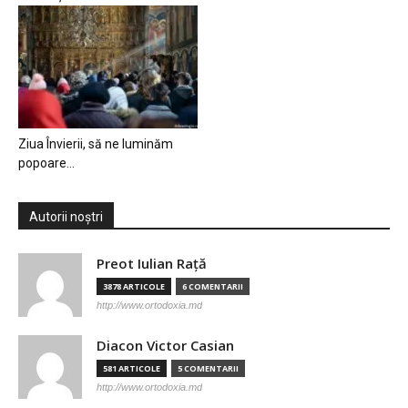
Ziua Învierii, să ne luminăm
popoare…
Autorii noștri
Preot Iulian Raţă
3878 ARTICOLE
6 COMENTARII
http://www.ortodoxia.md
Diacon Victor Casian
581 ARTICOLE
5 COMENTARII
http://www.ortodoxia.md