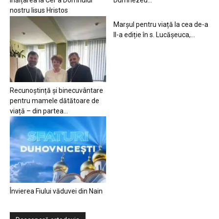
Înălțarea la Cer a Domnului
Dumnezeu…
nostru Iisus Hristos
Marșul pentru viață la cea de-a
II-a ediție în s. Lucășeuca,...
Recunoștință și binecuvântare
pentru mamele dătătoare de
viață – din partea...
Învierea Fiului văduvei din Nain