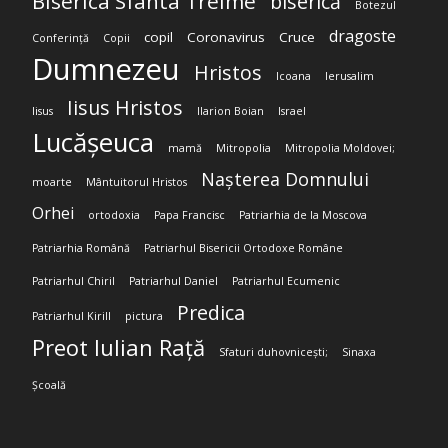
Biserica Sfânta Treime
biserică
Botezul
dragoste
copil
Coronavirus
Cruce
Conferință
Copii
Dumnezeu
Hristos
Icoana
Ierusalim
Iisus Hristos
Iisus
Ilarion Boian
Israel
Lucășeuca
mamă
Mitropolia
Mitropolia Moldovei;
Nașterea Domnului
moarte
Mântuitorul Hristos
Orhei
ortodoxia
Papa Francisc
Patriarhia de la Moscova
Patriarhia Română
Patriarhul Bisericii Ortodoxe Române
Patriarhul Chiril
Patriarhul Daniel
Patriarhul Ecumenic
Predica
Patriarhul Kirill
pictura
Preot Iulian Rață
Sfaturi duhovnicești;
Sinaxa
Școală