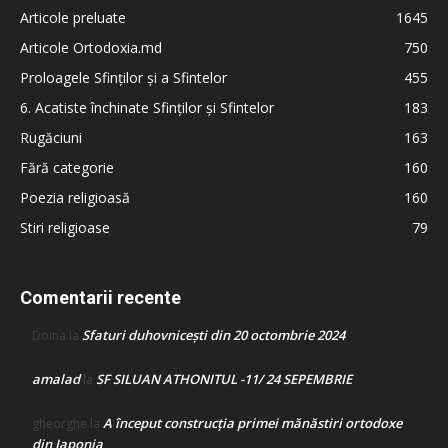
Articole preluate
1645
Articole Ortodoxia.md
750
Proloagele Sfinților și a Sfintelor
455
6. Acatiste închinate Sfinților și Sfintelor
183
Rugăciuni
163
Fără categorie
160
Poezia religioasă
160
Stiri religioase
79
Comentarii recente
Sfaturi duhovnicești din 20 octombrie 2024
Doina
la
amalad
SF SILUAN ATHONITUL -11/ 24 SEPEMBRIE
la
A început construcţia primei mănăstiri ortodoxe
gheorghe
la
din Japonia