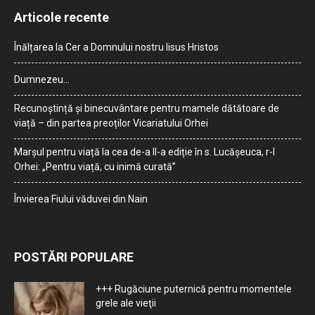
Articole recente
Înălțarea la Cer a Domnului nostru Iisus Hristos
Dumnezeu…
Recunoștință și binecuvântare pentru mamele dătătoare de
viață – din partea preoților Vicariatului Orhei
Marșul pentru viață la cea de-a II-a ediție în s. Lucășeuca, r-l
Orhei: „Pentru viață, cu inimă curată”
Învierea Fiului văduvei din Nain
POSTĂRI POPULARE
+++ Rugăciune puternică pentru momentele
grele ale vieţii