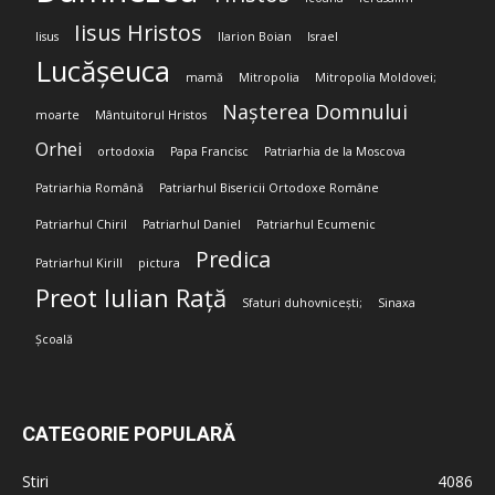
Iisus Hristos
Iisus
Ilarion Boian
Israel
Lucășeuca
mamă
Mitropolia
Mitropolia Moldovei;
Nașterea Domnului
moarte
Mântuitorul Hristos
Orhei
ortodoxia
Papa Francisc
Patriarhia de la Moscova
Patriarhia Română
Patriarhul Bisericii Ortodoxe Române
Patriarhul Chiril
Patriarhul Daniel
Patriarhul Ecumenic
Predica
Patriarhul Kirill
pictura
Preot Iulian Rață
Sfaturi duhovnicești;
Sinaxa
Școală
CATEGORIE POPULARĂ
Stiri
4086