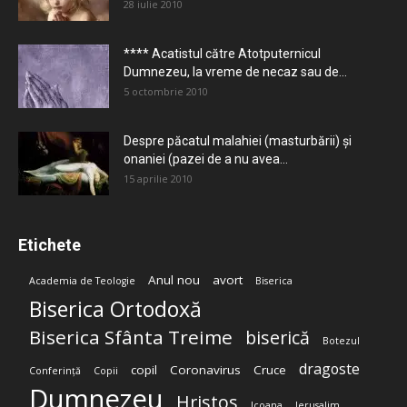
28 iulie 2010
**** Acatistul către Atotputernicul
Dumnezeu, la vreme de necaz sau de...
5 octombrie 2010
Despre păcatul malahiei (masturbării) şi
onaniei (pazei de a nu avea...
15 aprilie 2010
Etichete
Anul nou
avort
Academia de Teologie
Biserica
Biserica Ortodoxă
Biserica Sfânta Treime
biserică
Botezul
dragoste
copil
Coronavirus
Cruce
Conferință
Copii
Dumnezeu
Hristos
Icoana
Ierusalim