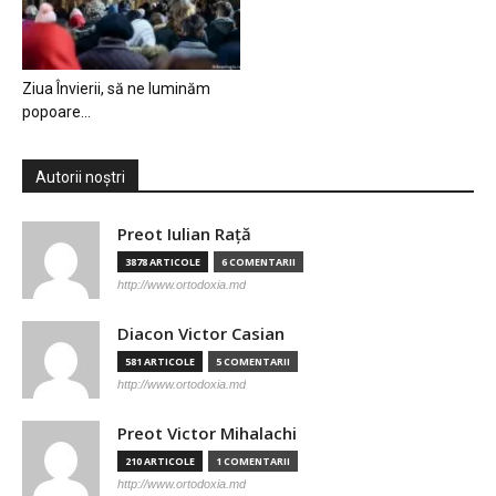
Ziua Învierii, să ne luminăm
popoare…
Autorii noștri
Preot Iulian Raţă
3878 ARTICOLE
6 COMENTARII
http://www.ortodoxia.md
Diacon Victor Casian
581 ARTICOLE
5 COMENTARII
http://www.ortodoxia.md
Preot Victor Mihalachi
210 ARTICOLE
1 COMENTARII
http://www.ortodoxia.md