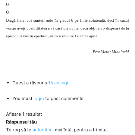
0
0
Dragă frate, voi sunteți rude în gradul 6 pe linie colaterală, deci în cazul
vostru aveți posibilitatea a vă căsători numai dacă obțineți o dispensă de la
episcopul vostru eparhiot, adica o învoire.Doamne ajută.
Prot Victor Mihalachi
Guest
a răspuns
15 ani ago
You must
login
to post comments
Afișare 1 rezultat
Răspunsul tău
Te rog să te
autentifici
mai întâi pentru a trimite.