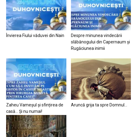
Învierea Fiului văduvei din Nain
Despre minunea vindecării
slăbănogului din Capernaum și
Rugăciunea inimii
Zaheu Vameșul și sfințirea de
Aruncă grija ta spre Domnul…
casă… Și nu numai!