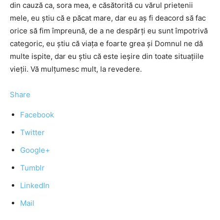
din cauză ca, sora mea, e căsătorită cu vărul prietenii
mele, eu ştiu că e păcat mare, dar eu aş fi deacord să fac
orice să fim împreună, de a ne despărţi eu sunt împotrivă
categoric, eu ştiu că viaţa e foarte grea şi Domnul ne dă
multe ispite, dar eu ştiu că este ieşire din toate situaţiile
vieţii. Vă mulţumesc mult, la revedere.
Share
Facebook
Twitter
Google+
Tumblr
LinkedIn
Mail