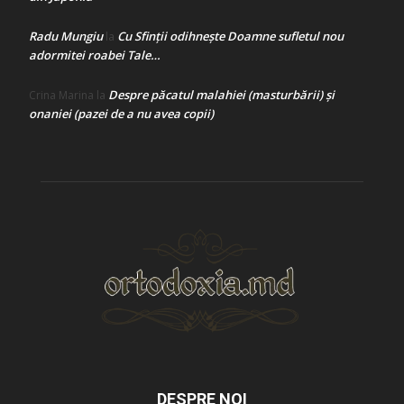
Radu Mungiu
Cu Sfinții odihnește Doamne sufletul nou
la
adormitei roabei Tale…
Despre păcatul malahiei (masturbării) şi
Crina Marina
la
onaniei (pazei de a nu avea copii)
DESPRE NOI