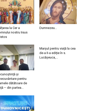
ălțarea la Cer a
Dumnezeu…
mnului nostru Iisus
istos
Marșul pentru viață la cea
de-a II-a ediție în s.
Lucășeuca,...
cunoștință și
necuvântare pentru
mele dătătoare de
ață – din partea...