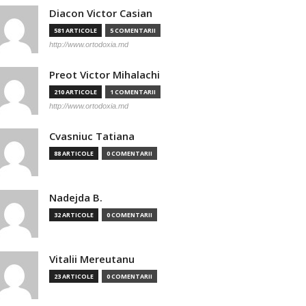
Diacon Victor Casian
581 ARTICOLE
5 COMENTARII
http://www.ortodoxia.md
Preot Victor Mihalachi
210 ARTICOLE
1 COMENTARII
http://www.ortodoxia.md
Cvasniuc Tatiana
88 ARTICOLE
0 COMENTARII
Nadejda B.
32 ARTICOLE
0 COMENTARII
Vitalii Mereutanu
23 ARTICOLE
0 COMENTARII