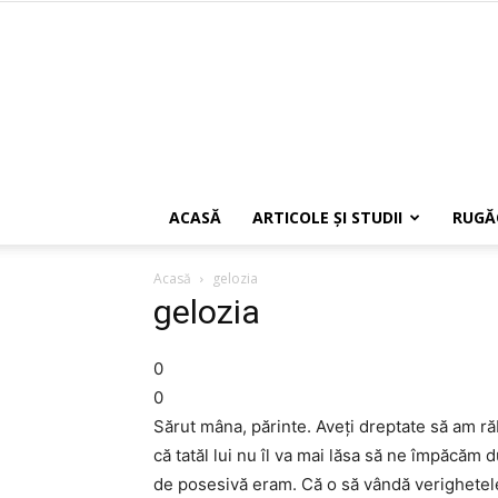
ACASĂ
ARTICOLE ŞI STUDII
RUGĂ
Acasă
gelozia
gelozia
0
0
Sărut mâna, părinte. Aveţi dreptate să am ră
că tatăl lui nu îl va mai lăsa să ne împăcăm 
de posesivă eram. Că o să vândă verighetele, 