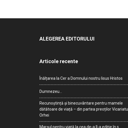
ALEGEREA EDITORULUI
Articole recente
Înălțarea la Cer a Domnului nostru Iisus Hristos
Dumnezeu…
Recunoștință și binecuvântare pentru mamele
dătătoare de viață – din partea preoților Vicariatu
Orhei
Marșul pentru viață la cea de-a II-a ediție în s.