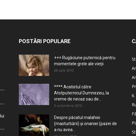
POSTĂRI POPULARE
C
+++ Rugăciune puternică pentru
St
momentele grele ale vieţii
Ar
28 iulie 2010
Ar
Pr
**** Acatistul către
Atotputernicul Dumnezeu, la
6.
vreme de necaz sau de...
Ru
5 octombrie 2010
Fă
lui
Despre păcatul malahiei
Po
(masturbării) şi onaniei (pazei de
a nu avea...
St