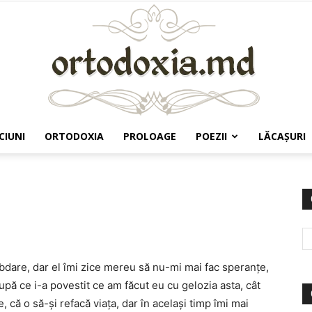
CIUNI
ORTODOXIA
PROLOAGE
POEZII
LĂCAŞURI
Ortodoxia.md
bdare, dar el îmi zice mereu să nu-mi mai fac speranţe,
după ce i-a povestit ce am făcut eu cu gelozia asta, cât
că o să-şi refacă viaţa, dar în acelaşi timp îmi mai