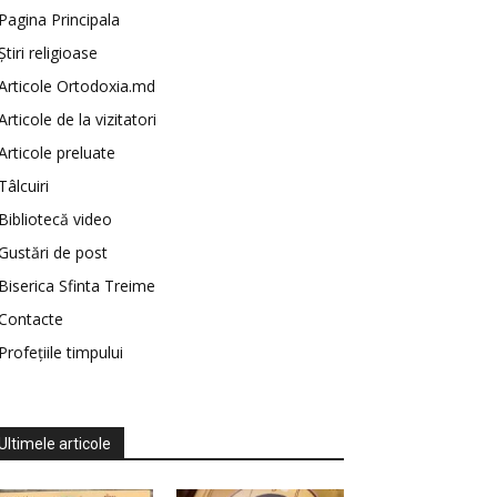
Pagina Principala
Știri religioase
Articole Ortodoxia.md
Articole de la vizitatori
Articole preluate
Tâlcuiri
Bibliotecă video
Gustări de post
Biserica Sfinta Treime
Contacte
Profețiile timpului
Ultimele articole