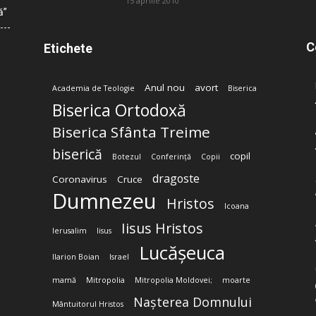
15 aprilie 2010
ă”
C
Etichete
Anul nou
avort
Academia de Teologie
Biserica
Biserica Ortodoxă
Biserica Sfânta Treime
biserică
copil
Botezul
Conferință
Copii
dragoste
Coronavirus
Cruce
Dumnezeu
Hristos
Icoana
Iisus Hristos
Ierusalim
Iisus
Lucășeuca
Ilarion Boian
Israel
mamă
Mitropolia
Mitropolia Moldovei;
moarte
Nașterea Domnului
Mântuitorul Hristos