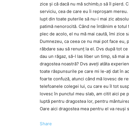
zice şi că dacă nu mă schimb,o să îl pierd. C
serviciu, cea de care eu îi reproşam mereu. Ş
lupt din toate puterile să nu-i mai zic absol
patimă nenorocită. Când ne întâlnim e totul 
plec de acolo, el nu mă mai caută, îmi zice 
Dumnezeu, ca ceea ce nu mai pot face eu, po
răbdare sau să renunţ la el. Dvs după tot ce 
dau un răgaz, să-l las liber un timp, să mai
dragostea noastră? Dvs aveţi atâta experienţă
toate răspunsurile pe care mi le-aţi dat în 
foarte confuză, atunci când mă lovesc de resp
telefoanele colegei lui, cu care eu îl tot s
lovesc în punctul meu slab, am citit aici pe 
luptă pentru dragostea lor, pentru mântuirea l
Oare aici dragostea mea pentru el va reuşi s
Share