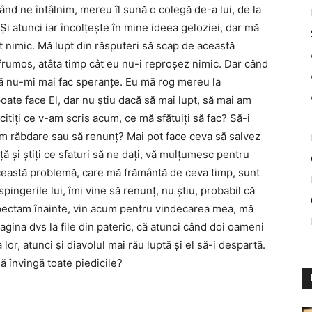
ând ne întâlnim, mereu îl sună o colegă de-a lui, de la
i atunci iar încolţeşte în mine ideea geloziei, dar mă
ut nimic. Mă lupt din răsputeri să scap de această
frumos, atâta timp cât eu nu-i reproşez nimic. Dar când
să nu-mi mai fac speranţe. Eu mă rog mereu la
ate face El, dar nu ştiu dacă să mai lupt, să mai am
citiţi ce v-am scris acum, ce mă sfătuiţi să fac? Să-i
 am răbdare sau să renunţ? Mai pot face ceva să salvez
 şi ştiţi ce sfaturi să ne daţi, vă mulţumesc pentru
această problemă, care mă frământă de ceva timp, sunt
ingerile lui, îmi vine să renunţ, nu ştiu, probabil că
uspectam înainte, vin acum pentru vindecarea mea, mă
pagina dvs la file din pateric, că atunci când doi oameni
or, atunci şi diavolul mai rău luptă şi el să-i despartă.
ă învingă toate piedicile?