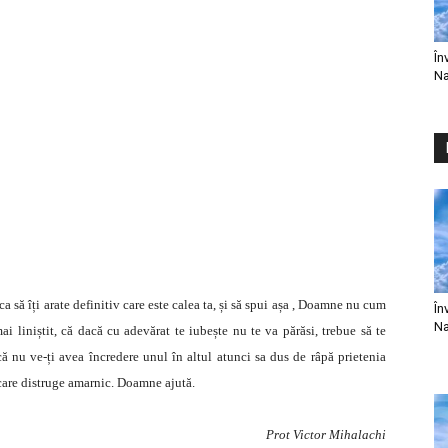
În
Na
 să îți arate definitiv care este calea ta, și să spui așa , Doamne nu cum
În
Na
i liniștit, că dacă cu adevărat te iubește nu te va părăsi, trebue să te
dacă nu ve-ți avea încredere unul în altul atunci sa dus de râpă prietenia
i care distruge amarnic. Doamne ajută.
Prot Victor Mihalachi