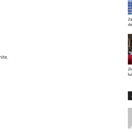
Za
de
mite.
Zi
lu