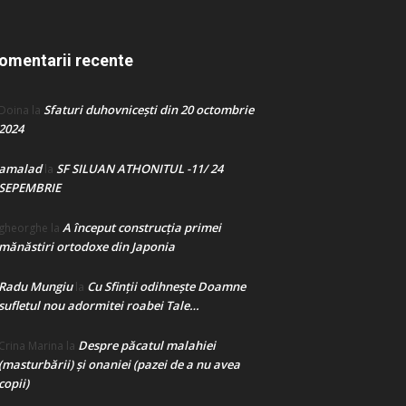
omentarii recente
Sfaturi duhovnicești din 20 octombrie
Doina
la
2024
amalad
SF SILUAN ATHONITUL -11/ 24
la
SEPEMBRIE
A început construcţia primei
gheorghe
la
mănăstiri ortodoxe din Japonia
Radu Mungiu
Cu Sfinții odihnește Doamne
la
sufletul nou adormitei roabei Tale…
Despre păcatul malahiei
Crina Marina
la
(masturbării) şi onaniei (pazei de a nu avea
copii)