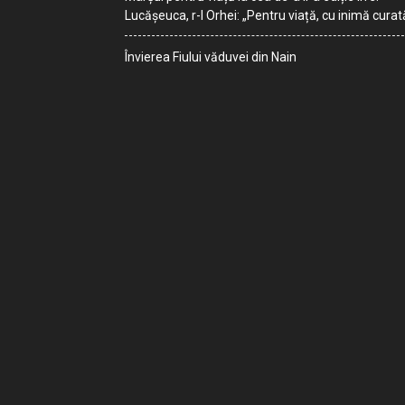
Lucășeuca, r-l Orhei: „Pentru viață, cu inimă curat
Învierea Fiului văduvei din Nain