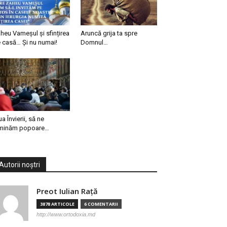
heu Vameșul și sfințirea
Aruncă grija ta spre
 casă… Și nu numai!
Domnul…
ua Învierii, să ne
minăm popoare…
Autorii noștri
Preot Iulian Raţă
3878 ARTICOLE
6 COMENTARII
http://www.ortodoxia.md