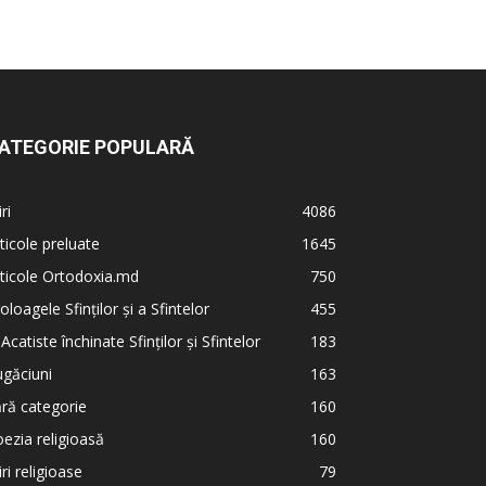
ATEGORIE POPULARĂ
iri
4086
ticole preluate
1645
ticole Ortodoxia.md
750
oloagele Sfinților și a Sfintelor
455
 Acatiste închinate Sfinților și Sfintelor
183
găciuni
163
ră categorie
160
ezia religioasă
160
iri religioase
79