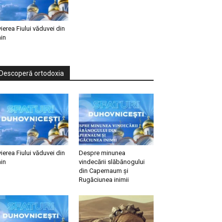
vierea Fiului văduvei din
in
Descoperă ortodoxia
vierea Fiului văduvei din
Despre minunea
in
vindecării slăbănogului
din Capernaum și
Rugăciunea inimii