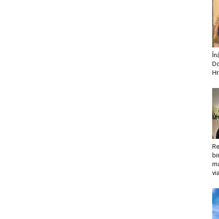
În
Do
Hr
Re
bi
ma
vi