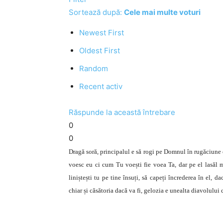
Sortează după:
Cele mai multe voturi
Newest First
Oldest First
Random
Recent activ
Răspunde la această întrebare
0
0
Dragă soră, principalul e să rogi pe Domnul în rugăciune ca
voesc eu ci cum Tu voești fie voea Ta, dar pe el lasăl ma
liniștești tu pe tine însuți, să capeți încrederea în el, 
chiar și căsătoria dacă va fi, gelozia e unealta diavolulu