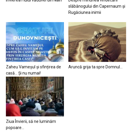
slăbănogului din Capernaum și
Rugăciunea inimii
Zaheu Vameșul și sfințirea de
Aruncă grija ta spre Domnul…
casă… Și nu numai!
Ziua Învierii, să ne luminăm
popoare…