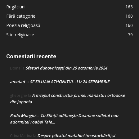
Rugăciuni
163
Fără categorie
160
Poezia religioasă
160
Stiri religioase
79
Comentarii recente
Sfaturi duhovnicești din 20 octombrie 2024
Doina
la
amalad
SF SILUAN ATHONITUL -11/ 24 SEPEMBRIE
la
A început construcţia primei mănăstiri ortodoxe
gheorghe
la
din Japonia
Radu Mungiu
Cu Sfinții odihnește Doamne sufletul nou
la
adormitei roabei Tale…
Despre păcatul malahiei (masturbării) şi
Crina Marina
la