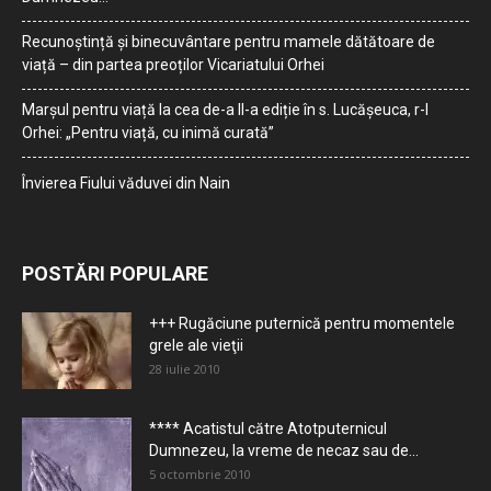
Recunoștință și binecuvântare pentru mamele dătătoare de
viață – din partea preoților Vicariatului Orhei
Marșul pentru viață la cea de-a II-a ediție în s. Lucășeuca, r-l
Orhei: „Pentru viață, cu inimă curată”
Învierea Fiului văduvei din Nain
POSTĂRI POPULARE
+++ Rugăciune puternică pentru momentele
grele ale vieţii
28 iulie 2010
**** Acatistul către Atotputernicul
Dumnezeu, la vreme de necaz sau de...
5 octombrie 2010