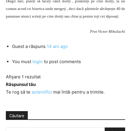
Dragii mei, puteți să faceți când doriți , pomeniți pe cine doriți, la un
comun acord cu biserica unde mergeți , deci dacă părintele săvârșește 40 de
parastase atunci scrieți pe cine doriți sau chiar și pentru toți cei răposați.
Prot Victor Mihalachi
Guest
a răspuns
14 ani ago
You must
login
to post comments
Afișare 1 rezultat
Răspunsul tău
Te rog să te
autentifici
mai întâi pentru a trimite.
Căutare