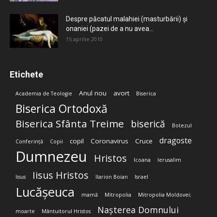
Despre păcatul malahiei (masturbării) şi
onaniei (pazei de a nu avea...
15 aprilie 2010
Etichete
Anul nou
avort
Academia de Teologie
Biserica
Biserica Ortodoxă
Biserica Sfânta Treime
biserică
Botezul
dragoste
copil
Coronavirus
Cruce
Conferință
Copii
Dumnezeu
Hristos
Icoana
Ierusalim
Iisus Hristos
Iisus
Ilarion Boian
Israel
Lucășeuca
mamă
Mitropolia
Mitropolia Moldovei;
Nașterea Domnului
moarte
Mântuitorul Hristos