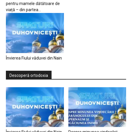
pentru mamele dătătoare de
viață – din partea...
Învierea Fiului văduvei din Nain
Descoperă ortodoxia
Învierea Fiului văduvei din Nain
Despre minunea vindecării