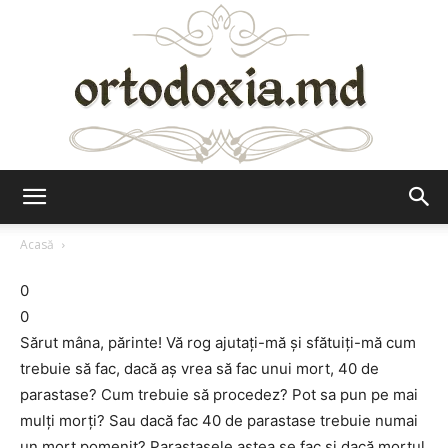
Ortodoxia.md
Acasă
0
0
Sărut mâna, părinte! Vă rog ajutaţi-mă şi sfătuiţi-mă cum
trebuie să fac, dacă aş vrea să fac unui mort, 40 de
parastase? Cum trebuie să procedez? Pot sa pun pe mai
mulţi morţi? Sau dacă fac 40 de parastase trebuie numai
un mort pomenit? Parastasele astea se fac şi dacă mortul