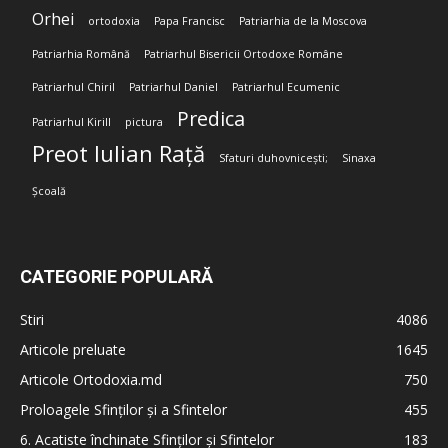
Orhei
ortodoxia
Papa Francisc
Patriarhia de la Moscova
Patriarhia Română
Patriarhul Bisericii Ortodoxe Române
Patriarhul Chiril
Patriarhul Daniel
Patriarhul Ecumenic
Predica
Patriarhul Kirill
pictura
Preot Iulian Rață
Sfaturi duhovnicești;
Sinaxa
Școală
CATEGORIE POPULARĂ
Stiri
4086
Articole preluate
1645
Articole Ortodoxia.md
750
Proloagele Sfinților și a Sfintelor
455
6. Acatiste închinate Sfinților și Sfintelor
183