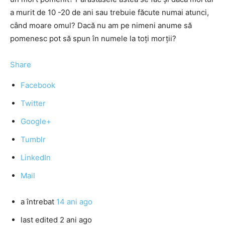
a murit de 10 -20 de ani sau trebuie făcute numai atunci,
când moare omul? Dacă nu am pe nimeni anume să
pomenesc pot să spun în numele la toţi morţii?
Share
Facebook
Twitter
Google+
Tumblr
LinkedIn
Mail
a întrebat
14 ani ago
last edited 2 ani ago