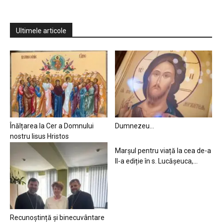
Ultimele articole
Înălțarea la Cer a Domnului
Dumnezeu…
nostru Iisus Hristos
Marșul pentru viață la cea de-a
II-a ediție în s. Lucășeuca,...
Recunoștință și binecuvântare