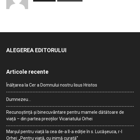
ALEGEREA EDITORULUI
Articole recente
Înălțarea la Cer a Domnului nostru Iisus Hristos
Dumnezeu…
Recunoștință și binecuvântare pentru mamele dătătoare de
viață – din partea preoților Vicariatului Orhei
Marșul pentru viață la cea de-a II-a ediție în s. Lucășeuca, r-l
Orhei: „Pentru viață, cu inimă curată”