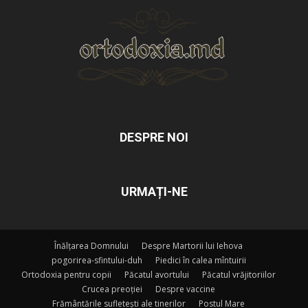
DESPRE NOI
URMAȚI-NE
Înălțarea Domnului
Despre Martorii lui Iehova
pogorirea-sfintului-duh
Piedici în calea mîntuirii
Ortodoxia pentru copii
Păcatul avortului
Păcatul vrăjitoriilor
Crucea preoției
Despre vaccine
Frământările sufletești ale tinerilor
Postul Mare