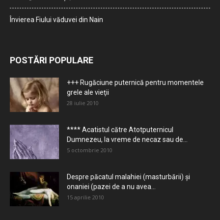
Învierea Fiului văduvei din Nain
POSTĂRI POPULARE
+++ Rugăciune puternică pentru momentele
grele ale vieţii
28 iulie 2010
**** Acatistul către Atotputernicul
Dumnezeu, la vreme de necaz sau de...
5 octombrie 2010
Despre păcatul malahiei (masturbării) şi
onaniei (pazei de a nu avea...
15 aprilie 2010