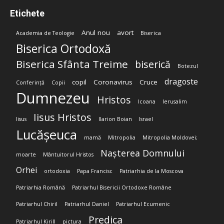
Etichete
Anul nou
avort
Academia de Teologie
Biserica
Biserica Ortodoxă
Biserica Sfânta Treime
biserică
Botezul
dragoste
copil
Coronavirus
Cruce
Conferință
Copii
Dumnezeu
Hristos
Icoana
Ierusalim
Iisus Hristos
Iisus
Ilarion Boian
Israel
Lucășeuca
mamă
Mitropolia
Mitropolia Moldovei;
Nașterea Domnului
moarte
Mântuitorul Hristos
Orhei
ortodoxia
Papa Francisc
Patriarhia de la Moscova
Patriarhia Română
Patriarhul Bisericii Ortodoxe Române
Patriarhul Chiril
Patriarhul Daniel
Patriarhul Ecumenic
Predica
Patriarhul Kirill
pictura