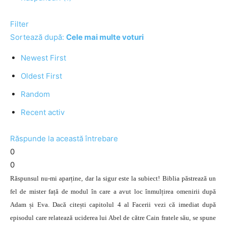
Filter
Sortează după:
Cele mai multe voturi
Newest First
Oldest First
Random
Recent activ
Răspunde la această întrebare
0
0
Răspunsul nu-mi aparține, dar la sigur este la subiect! Biblia păstrează un
fel de mister față de modul în care a avut loc înmulțirea omenirii după
Adam și Eva. Dacă citești capitolul 4 al Facerii vezi că imediat după
episodul care relatează uciderea lui Abel de către Cain fratele său, se spune