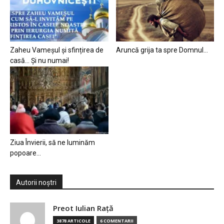
Zaheu Vameșul și sfințirea de
Aruncă grija ta spre Domnul…
casă… Și nu numai!
Ziua Învierii, să ne luminăm
popoare…
Autorii noștri
Preot Iulian Raţă
3878 ARTICOLE
6 COMENTARII