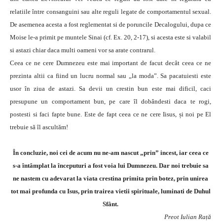
relatiile între consanguini sau alte reguli legate de comportamentul sexual.
De asemenea acesta a fost reglementat si de poruncile Decalogului, dupa ce
Moise le-a primit pe muntele Sinai (cf. Ex. 20, 2-17), si acesta este si valabil
si astazi chiar daca multi oameni vor sa arate contrarul.
Ceea ce ne cere Dumnezeu este mai important de facut decât ceea ce ne
prezinta altii ca fiind un lucru normal sau „la moda”. Sa pacatuiesti este
usor în ziua de astazi. Sa devii un crestin bun este mai dificil, caci
presupune un comportament bun, pe care îl dobândesti daca te rogi,
postesti si faci fapte bune. Este de fapt ceea ce ne cere Iisus, și noi pe El
trebuie să îl ascultăm!
În concluzie, noi cei de acum nu ne-am nascut „prin” incest, iar ceea ce
s-a întâmplat la începuturi a fost voia lui Dumnezeu. Dar noi trebuie sa
ne nastem cu adevarat la viata crestina primita prin botez, prin unirea
tot mai profunda cu Isus, prin trairea vietii spirituale, luminati de Duhul
Sfânt.
Preot Iulian Rață