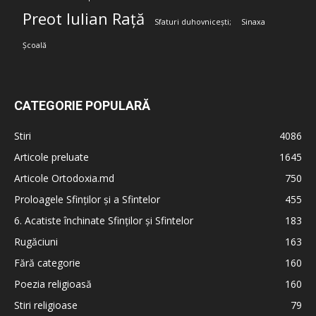
Preot Iulian Rață
Sfaturi duhovnicești;
Sinaxa
Școală
CATEGORIE POPULARĂ
Stiri
4086
Articole preluate
1645
Articole Ortodoxia.md
750
Proloagele Sfinților și a Sfintelor
455
6. Acatiste închinate Sfinților și Sfintelor
183
Rugăciuni
163
Fără categorie
160
Poezia religioasă
160
Stiri religioase
79