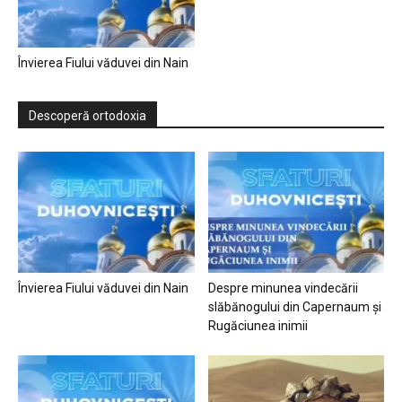
Învierea Fiului văduvei din Nain
Descoperă ortodoxia
Învierea Fiului văduvei din Nain
Despre minunea vindecării
slăbănogului din Capernaum și
Rugăciunea inimii