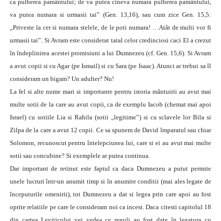
ca pulberea pamântului; de va putea cineva numara pulberea pamântului,
va putea numara si urmasii tai” (Gen. 13,16), sau cum zice Gen. 15,5:
„Priveste la cer si numara stelele, de le poti numara! …Atât de multi vor fi
urmasii tai”. Si Avram este considerat tatal celor credinciosi caci El a crezut
în îndeplinirea acestei promisiuni a lui Dumnezeu (cf. Gen. 15,6). Si Avram
a avut copii si cu Agar (pe Ismail) si cu Sara (pe Isaac). Atunci ar trebui sa îl
consideram un bigam? Un adulter? Nu!
La fel si alte nume mari si importante pentru istoria mântuirii au avut mai
multe sotii de la care au avut copii, ca de exemplu Iacob (chemat mai apoi
Israel) cu sotiile Lia si Rahila (sotii „legitime”) si cu sclavele lor Bila si
Zilpa de la care a avut 12 copii. Ce sa spunem de David împaratul sau chiar
Solomon, recunoscut pentru întelepciunea lui, care si ei au avut mai multe
sotii sau concubine? Si exemplele ar putea continua.
Dar important de retinut este faptul ca daca Dumnezeu a putut permite
unele lucruri într-un anumit timp si în anumite conditii (mai ales legate de
începuturile omenirii), tot Dumnezeu a dat si legea prin care apoi au fost
oprite relatiile pe care le consideram noi ca incest. Daca citesti capitolul 18
din cartea Leviticului vei vedea ce reguli au fost date în legatura cu