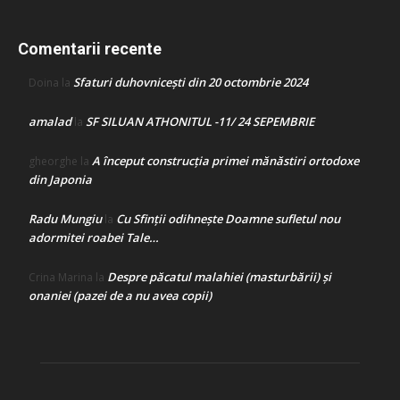
Comentarii recente
Sfaturi duhovnicești din 20 octombrie 2024
Doina
la
amalad
SF SILUAN ATHONITUL -11/ 24 SEPEMBRIE
la
A început construcţia primei mănăstiri ortodoxe
gheorghe
la
din Japonia
Radu Mungiu
Cu Sfinții odihnește Doamne sufletul nou
la
adormitei roabei Tale…
Despre păcatul malahiei (masturbării) şi
Crina Marina
la
onaniei (pazei de a nu avea copii)