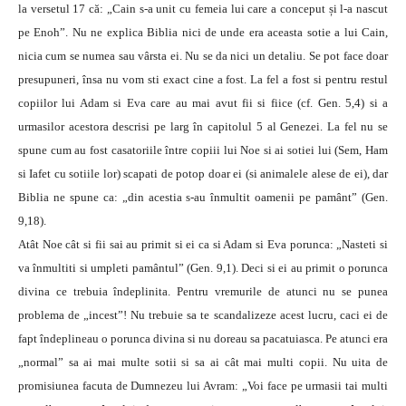
la versetul 17 că: „Cain s-a unit cu femeia lui care a conceput și l-a nascut
pe Enoh”. Nu ne explica Biblia nici de unde era aceasta sotie a lui Cain,
nicia cum se numea sau vârsta ei. Nu se da nici un detaliu. Se pot face doar
presupuneri, însa nu vom sti exact cine a fost. La fel a fost si pentru restul
copiilor lui Adam si Eva care au mai avut fii si fiice (cf. Gen. 5,4) si a
urmasilor acestora descrisi pe larg în capitolul 5 al Genezei. La fel nu se
spune cum au fost casatoriile între copiii lui Noe si ai sotiei lui (Sem, Ham
si Iafet cu sotiile lor) scapati de potop doar ei (si animalele alese de ei), dar
Biblia ne spune ca: „din acestia s-au înmultit oamenii pe pamânt” (Gen.
9,18).
Atât Noe cât si fii sai au primit si ei ca si Adam si Eva porunca: „Nasteti si
va înmultiti si umpleti pamântul” (Gen. 9,1). Deci si ei au primit o porunca
divina ce trebuia îndeplinita. Pentru vremurile de atunci nu se punea
problema de „incest”! Nu trebuie sa te scandalizeze acest lucru, caci ei de
fapt îndeplineau o porunca divina si nu doreau sa pacatuiasca. Pe atunci era
„normal” sa ai mai multe sotii si sa ai cât mai multi copii. Nu uita de
promisiunea facuta de Dumnezeu lui Avram: „Voi face pe urmasii tai multi