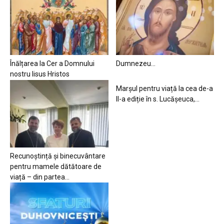
Înălțarea la Cer a Domnului
Dumnezeu…
nostru Iisus Hristos
Marșul pentru viață la cea de-a
II-a ediție în s. Lucășeuca,...
Recunoștință și binecuvântare
pentru mamele dătătoare de
viață – din partea...