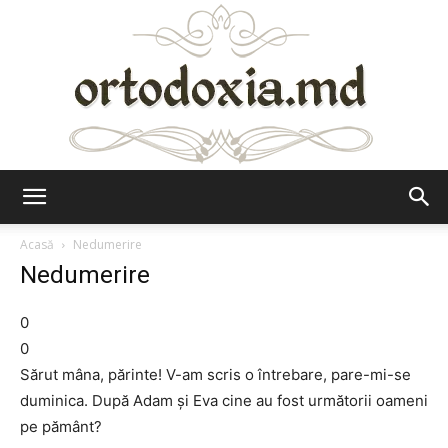
Ortodoxia.md
Acasă
Nedumerire
Nedumerire
0
0
Sărut mâna, părinte! V-am scris o întrebare, pare-mi-se
duminica. După Adam şi Eva cine au fost următorii oameni
pe pământ?