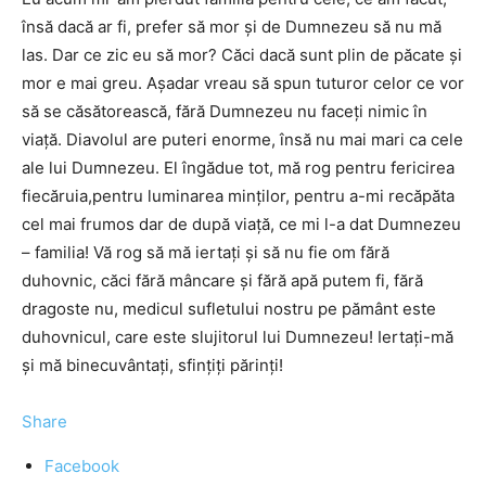
însă dacă ar fi, prefer să mor şi de Dumnezeu să nu mă
las. Dar ce zic eu să mor? Căci dacă sunt plin de păcate şi
mor e mai greu. Aşadar vreau să spun tuturor celor ce vor
să se căsătorească, fără Dumnezeu nu faceţi nimic în
viaţă. Diavolul are puteri enorme, însă nu mai mari ca cele
ale lui Dumnezeu. El îngădue tot, mă rog pentru fericirea
fiecăruia,pentru luminarea minţilor, pentru a-mi recăpăta
cel mai frumos dar de după viaţă, ce mi l-a dat Dumnezeu
– familia! Vă rog să mă iertaţi şi să nu fie om fără
duhovnic, căci fără mâncare şi fără apă putem fi, fără
dragoste nu, medicul sufletului nostru pe pământ este
duhovnicul, care este slujitorul lui Dumnezeu! Iertaţi-mă
şi mă binecuvântaţi, sfinţiţi părinţi!
Share
Facebook