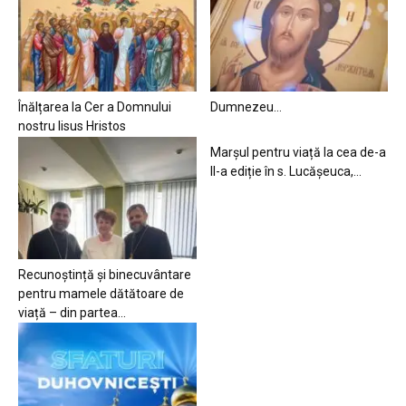
Înălțarea la Cer a Domnului
Dumnezeu…
nostru Iisus Hristos
Marșul pentru viață la cea de-a
II-a ediție în s. Lucășeuca,...
Recunoștință și binecuvântare
pentru mamele dătătoare de
viață – din partea...