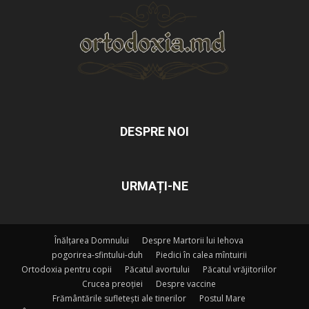
DESPRE NOI
URMAȚI-NE
Înălțarea Domnului
Despre Martorii lui Iehova
pogorirea-sfintului-duh
Piedici în calea mîntuirii
Ortodoxia pentru copii
Păcatul avortului
Păcatul vrăjitoriilor
Crucea preoției
Despre vaccine
Frământările sufletești ale tinerilor
Postul Mare