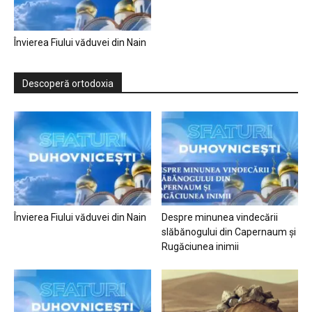
Învierea Fiului văduvei din Nain
Descoperă ortodoxia
Învierea Fiului văduvei din Nain
Despre minunea vindecării
slăbănogului din Capernaum și
Rugăciunea inimii