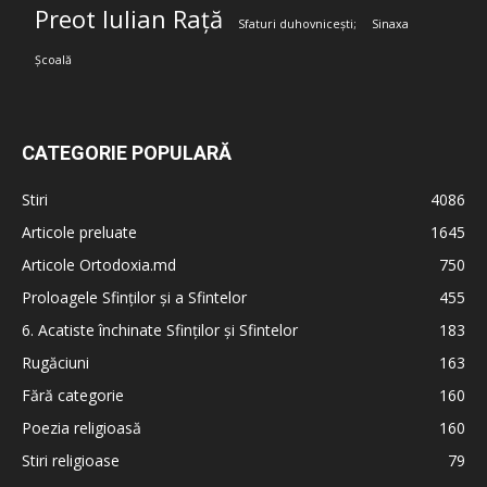
Preot Iulian Rață
Sfaturi duhovnicești;
Sinaxa
Școală
CATEGORIE POPULARĂ
Stiri
4086
Articole preluate
1645
Articole Ortodoxia.md
750
Proloagele Sfinților și a Sfintelor
455
6. Acatiste închinate Sfinților și Sfintelor
183
Rugăciuni
163
Fără categorie
160
Poezia religioasă
160
Stiri religioase
79