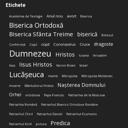
Etichete
Anul nou
avort
Academia de Teologie
Biserica
Biserica Ortodoxă
Biserica Sfânta Treime
biserică
Botezul
dragoste
copil
Coronavirus
Cruce
Conferință
Copii
Dumnezeu
Hristos
Icoana
Ierusalim
Iisus Hristos
Iisus
Ilarion Boian
Israel
Lucășeuca
mamă
Mitropolia
Mitropolia Moldovei;
Nașterea Domnului
moarte
Mântuitorul Hristos
Orhei
ortodoxia
Papa Francisc
Patriarhia de la Moscova
Patriarhia Română
Patriarhul Bisericii Ortodoxe Române
Patriarhul Chiril
Patriarhul Daniel
Patriarhul Ecumenic
Predica
Patriarhul Kirill
pictura