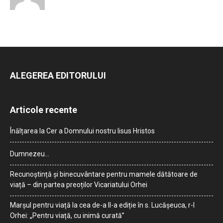
ALEGEREA EDITORULUI
Articole recente
Înălțarea la Cer a Domnului nostru Iisus Hristos
Dumnezeu…
Recunoștință și binecuvântare pentru mamele dătătoare de
viață – din partea preoților Vicariatului Orhei
Marșul pentru viață la cea de-a II-a ediție în s. Lucășeuca, r-l
Orhei: „Pentru viață, cu inimă curată”