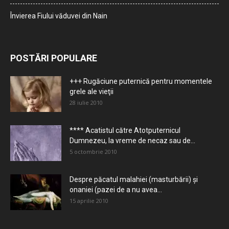
Învierea Fiului văduvei din Nain
POSTĂRI POPULARE
+++ Rugăciune puternică pentru momentele
grele ale vieţii
28 iulie 2010
**** Acatistul către Atotputernicul
Dumnezeu, la vreme de necaz sau de...
5 octombrie 2010
Despre păcatul malahiei (masturbării) şi
onaniei (pazei de a nu avea...
15 aprilie 2010