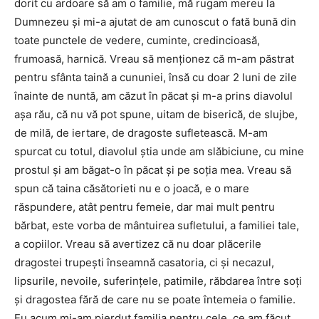
dorit cu ardoare să am o familie, mă rugam mereu la
Dumnezeu şi mi-a ajutat de am cunoscut o fată bună din
toate punctele de vedere, cuminte, credincioasă,
frumoasă, harnică. Vreau să menţionez că m-am păstrat
pentru sfânta taină a cununiei, însă cu doar 2 luni de zile
înainte de nuntă, am căzut în păcat şi m-a prins diavolul
aşa rău, că nu vă pot spune, uitam de biserică, de slujbe,
de milă, de iertare, de dragoste sufletească. M-am
spurcat cu totul, diavolul ştia unde am slăbiciune, cu mine
prostul şi am băgat-o în păcat şi pe soţia mea. Vreau să
spun că taina căsătorieti nu e o joacă, e o mare
răspundere, atât pentru femeie, dar mai mult pentru
bărbat, este vorba de mântuirea sufletului, a familiei tale,
a copiilor. Vreau să avertizez că nu doar plăcerile
dragostei trupeşti înseamnă casatoria, ci şi necazul,
lipsurile, nevoile, suferinţele, patimile, răbdarea între soţi
şi dragostea fără de care nu se poate întemeia o familie.
Eu acum mi-am pierdut familia pentru cele, ce am făcut,