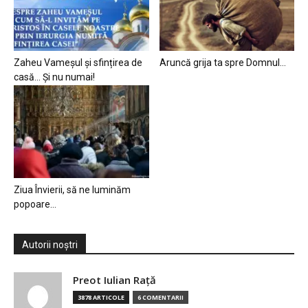
Zaheu Vameșul și sfințirea de
Aruncă grija ta spre Domnul…
casă… Și nu numai!
Ziua Învierii, să ne luminăm
popoare…
Autorii noștri
Preot Iulian Raţă
3878 ARTICOLE
6 COMENTARII