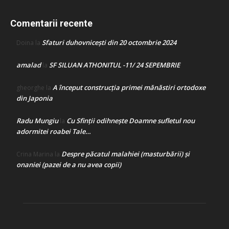
Comentarii recente
Sfaturi duhovnicești din 20 octombrie 2024
Doina
la
amalad
SF SILUAN ATHONITUL -11/ 24 SEPEMBRIE
la
A început construcţia primei mănăstiri ortodoxe
gheorghe
la
din Japonia
Radu Mungiu
Cu Sfinții odihnește Doamne sufletul nou
la
adormitei roabei Tale…
Despre păcatul malahiei (masturbării) şi
Crina Marina
la
onaniei (pazei de a nu avea copii)