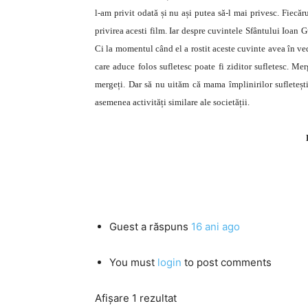
l-am privit odată și nu ași putea să-l mai privesc. Fiecăr
privirea acesti film. Iar despre cuvintele Sfântului Ioan Gu
Ci la momentul când el a rostit aceste cuvinte avea în ved
care aduce folos sufletesc poate fi ziditor sufletesc. Me
mergeți. Dar să nu uităm că mama împlinirilor sufleteșt
asemenea activități similare ale societății.
Guest
a răspuns
16 ani ago
You must
login
to post comments
Afișare 1 rezultat