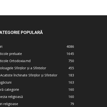
ATEGORIE POPULARĂ
iri
4086
ticole preluate
1645
ticole Ortodoxia.md
750
oloagele Sfinților și a Sfintelor
455
 Acatiste închinate Sfinților și Sfintelor
183
găciuni
163
ră categorie
160
ezia religioasă
160
iri religioase
79