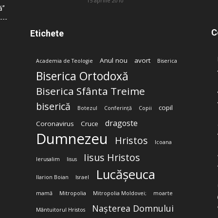
15 aprilie 2010
ă”
C
Etichete
Anul nou
avort
Academia de Teologie
Biserica
Biserica Ortodoxă
Biserica Sfânta Treime
biserică
copil
Botezul
Conferință
Copii
dragoste
Coronavirus
Cruce
Dumnezeu
Hristos
Icoana
Iisus Hristos
Ierusalim
Iisus
Lucășeuca
Ilarion Boian
Israel
mamă
Mitropolia
Mitropolia Moldovei;
moarte
Nașterea Domnului
Mântuitorul Hristos