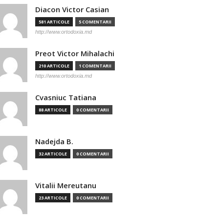
Diacon Victor Casian
581 ARTICOLE
5 COMENTARII
http://www.ortodoxia.md
Preot Victor Mihalachi
210 ARTICOLE
1 COMENTARII
http://www.ortodoxia.md
Cvasniuc Tatiana
88 ARTICOLE
0 COMENTARII
Nadejda B.
32 ARTICOLE
0 COMENTARII
Vitalii Mereutanu
23 ARTICOLE
0 COMENTARII