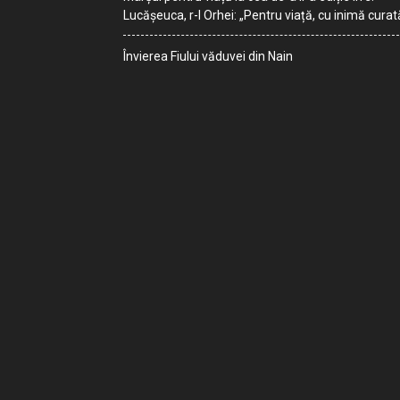
Lucășeuca, r-l Orhei: „Pentru viață, cu inimă curat
Învierea Fiului văduvei din Nain