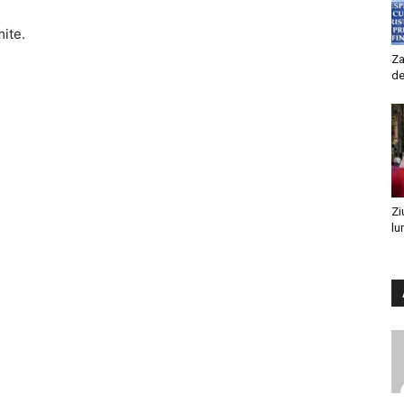
mite.
Za
de
Zi
lu