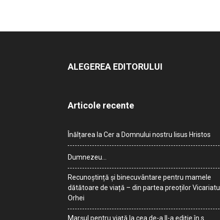
ALEGEREA EDITORULUI
Articole recente
Înălțarea la Cer a Domnului nostru Iisus Hristos
Dumnezeu…
Recunoștință și binecuvântare pentru mamele
dătătoare de viață – din partea preoților Vicariatu
Orhei
Marșul pentru viață la cea de-a II-a ediție în s.