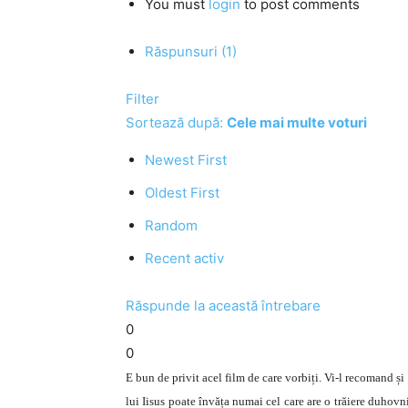
You must
login
to post comments
Răspunsuri (1)
Filter
Sortează după:
Cele mai multe voturi
Newest First
Oldest First
Random
Recent activ
Răspunde la această întrebare
0
0
E bun de privit acel film de care vorbiți. Vi-l recomand și
lui Iisus poate învăța numai cel care are o trăiere duhov