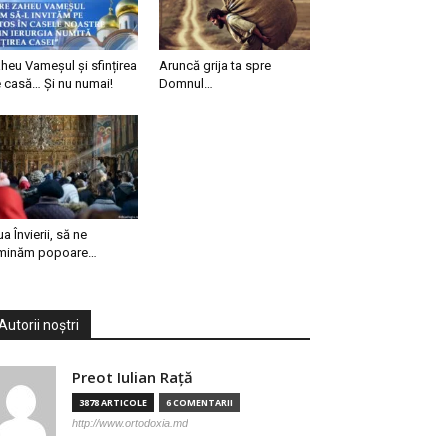
heu Vameșul și sfințirea
Aruncă grija ta spre
 casă… Și nu numai!
Domnul…
ua Învierii, să ne
minăm popoare…
Autorii noștri
Preot Iulian Raţă
3878 ARTICOLE
6 COMENTARII
http://www.ortodoxia.md