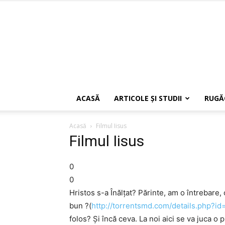
ACASĂ
ARTICOLE ŞI STUDII
RUGĂ
Acasă
Filmul Iisus
Filmul Iisus
0
0
Hristos s-a Înălţat? Părinte, am o întrebare, c
bun ?(
http://torrentsmd.com/details.php?i
folos? Şi încă ceva. La noi aici se va juca 