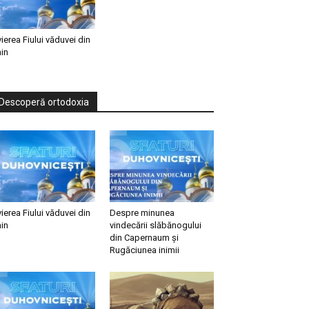
vierea Fiului văduvei din
in
Descoperă ortodoxia
vierea Fiului văduvei din
Despre minunea
in
vindecării slăbănogului
din Capernaum și
Rugăciunea inimii