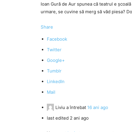
Ioan Gură de Aur spunea că teatrul e şcoală a
urmare, se cuvine să merg să văd piesa? D
Share
Facebook
Twitter
Google+
Tumblr
LinkedIn
Mail
Liviu
a întrebat
16 ani ago
last edited 2 ani ago