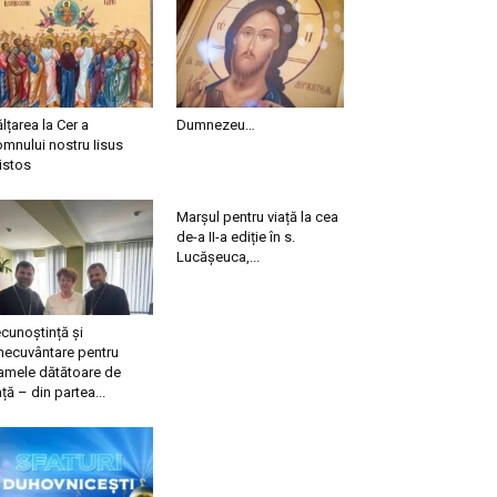
ălțarea la Cer a
Dumnezeu…
mnului nostru Iisus
istos
Marșul pentru viață la cea
de-a II-a ediție în s.
Lucășeuca,...
cunoștință și
necuvântare pentru
mele dătătoare de
ață – din partea...