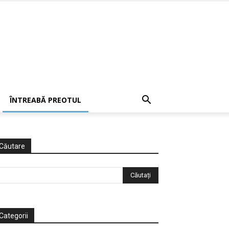
ÎNTREABĂ PREOTUL
Căutare
Categorii