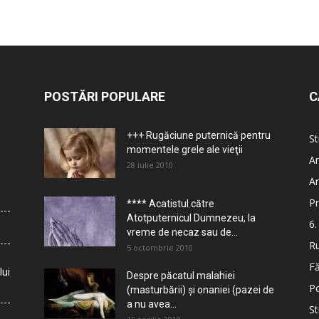
POSTĂRI POPULARE
C
+++ Rugăciune puternică pentru
St
momentele grele ale vieţii
Ar
28 iulie 2010
Ar
Pr
**** Acatistul către
Atotputernicul Dumnezeu, la
6.
vreme de necaz sau de...
Ru
5 octombrie 2010
Fă
lui
Despre păcatul malahiei
Po
(masturbării) şi onaniei (pazei de
a nu avea...
St