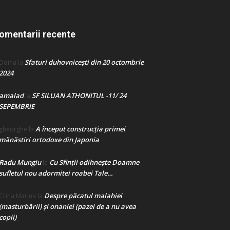
omentarii recente
Sfaturi duhovnicești din 20 octombrie
Doina
la
2024
amalad
SF SILUAN ATHONITUL -11/ 24
la
SEPEMBRIE
A început construcţia primei
gheorghe
la
mănăstiri ortodoxe din Japonia
Radu Mungiu
Cu Sfinții odihnește Doamne
la
sufletul nou adormitei roabei Tale…
Despre păcatul malahiei
Crina Marina
la
(masturbării) şi onaniei (pazei de a nu avea
copii)