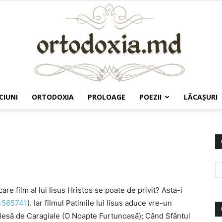
CIUNI
ORTODOXIA
PROLOAGE
POEZII
LĂCAŞURI
Ortodoxia.md
are film al lui Iisus Hristos se poate de privit? Asta-i
d=565741
). Iar filmul Patimile lui Iisus aduce vre-un
o piesă de Caragiale (O Noapte Furtunoasă); Când Sfântul