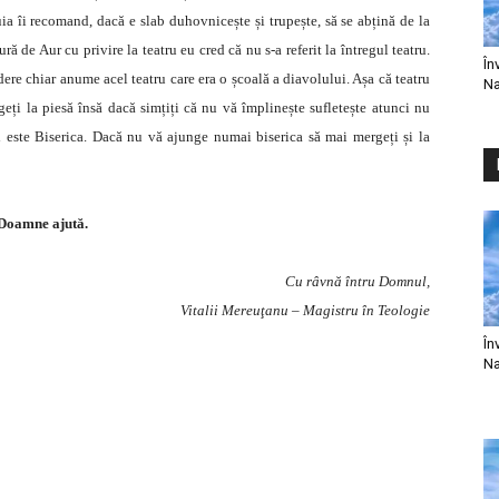
uia îi recomand, dacă e slab duhovnicește și trupește, să se abțină de la
ră de Aur cu privire la teatru eu cred că nu s-a referit la întregul teatru.
În
ere chiar anume acel teatru care era o școală a diavolului. Așa că teatru
Na
rgeți la piesă însă dacă simțiți că nu vă împlinește sufletește atunci nu
i este Biserica. Dacă nu vă ajunge numai biserica să mai mergeți și la
Doamne ajută.
Cu râvnă întru Domnul,
Vitalii Mereuţanu – Magistru în Teologie
În
Na