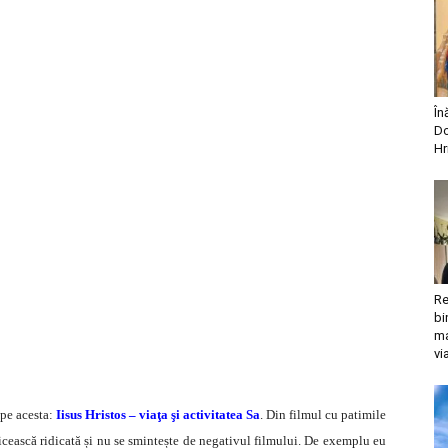
În
Do
Hr
Re
bi
ma
vi
 pe acesta:
Iisus Hristos – viaţa şi activitatea Sa
. Din filmul cu patimile
nicească ridicată și nu se smintește de negativul filmului. De exemplu eu