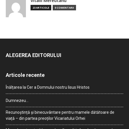
Vitalii Mereutanu
23 ARTICOLE
0 COMENTARII
ALEGEREA EDITORULUI
Articole recente
Înălțarea la Cer a Domnului nostru Iisus Hristos
Dumnezeu…
Recunoștință și binecuvântare pentru mamele dătătoare de
viață – din partea preoților Vicariatului Orhei