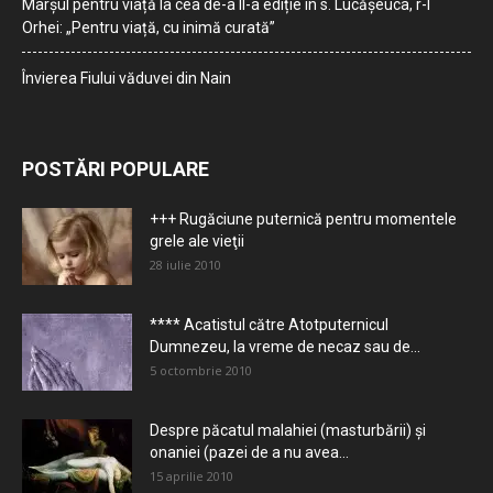
Marșul pentru viață la cea de-a II-a ediție în s. Lucășeuca, r-l
Orhei: „Pentru viață, cu inimă curată”
Învierea Fiului văduvei din Nain
POSTĂRI POPULARE
+++ Rugăciune puternică pentru momentele
grele ale vieţii
28 iulie 2010
**** Acatistul către Atotputernicul
Dumnezeu, la vreme de necaz sau de...
5 octombrie 2010
Despre păcatul malahiei (masturbării) şi
onaniei (pazei de a nu avea...
15 aprilie 2010