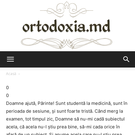
Ortodoxia.md
Acasă
0
0
Doamne ajută, Părinte! Sunt studentă la medicină, sunt în
perioada de sesiune, şi sunt foarte tristă. Când merg la
examen, tot timpul zic, Doamne să nu-mi cadă subiectul
acela, că acela nu-l ştiu prea bine, să-mi cada orice în
afară de un subiect. Şi anume acela care nu-l ştiu prea