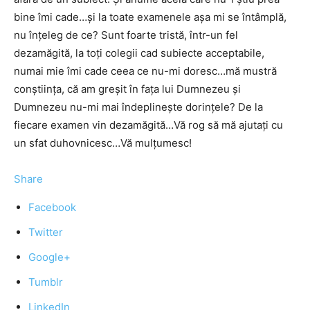
bine îmi cade…şi la toate examenele aşa mi se întâmplă,
nu înţeleg de ce? Sunt foarte tristă, într-un fel
dezamăgită, la toţi colegii cad subiecte acceptabile,
numai mie îmi cade ceea ce nu-mi doresc…mă mustră
conştiinţa, că am greşit în faţa lui Dumnezeu şi
Dumnezeu nu-mi mai îndeplineşte dorinţele? De la
fiecare examen vin dezamăgită…Vă rog să mă ajutaţi cu
un sfat duhovnicesc…Vă mulţumesc!
Share
Facebook
Twitter
Google+
Tumblr
LinkedIn