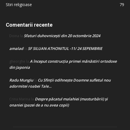
Stiri religioase
79
Comentarii recente
Sfaturi duhovnicești din 20 octombrie 2024
Doina
la
amalad
SF SILUAN ATHONITUL -11/ 24 SEPEMBRIE
la
A început construcţia primei mănăstiri ortodoxe
gheorghe
la
din Japonia
Radu Mungiu
Cu Sfinții odihnește Doamne sufletul nou
la
adormitei roabei Tale…
Despre păcatul malahiei (masturbării) şi
Crina Marina
la
onaniei (pazei de a nu avea copii)