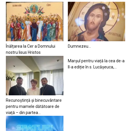
Înălțarea la Cer a Domnului
Dumnezeu…
nostru Iisus Hristos
Marșul pentru viață la cea de-a
II-a ediție în s. Lucășeuca,...
Recunoștință și binecuvântare
pentru mamele dătătoare de
viață – din partea...