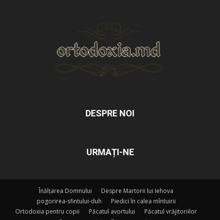
DESPRE NOI
URMAȚI-NE
Înălțarea Domnului
Despre Martorii lui Iehova
pogorirea-sfintului-duh
Piedici în calea mîntuirii
Ortodoxia pentru copii
Păcatul avortului
Păcatul vrăjitoriilor