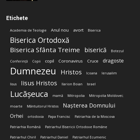
Etichete
Anul nou
avort
Academia de Teologie
Biserica
Biserica Ortodoxă
Biserica Sfânta Treime
biserică
Botezul
dragoste
copil
Coronavirus
Cruce
Conferință
Copii
Dumnezeu
Hristos
Icoana
Ierusalim
Iisus Hristos
Iisus
Ilarion Boian
Israel
Lucășeuca
mamă
Mitropolia
Mitropolia Moldovei;
Nașterea Domnului
moarte
Mântuitorul Hristos
Orhei
ortodoxia
Papa Francisc
Patriarhia de la Moscova
Patriarhia Română
Patriarhul Bisericii Ortodoxe Române
Patriarhul Chiril
Patriarhul Daniel
Patriarhul Ecumenic