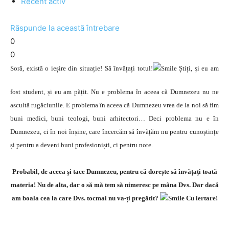
Recent activ
Răspunde la această întrebare
0
0
Soră, există o ieșire din situație! Să învățați totul!
Știți, și eu am
fost student, și eu am pățit. Nu e problema în aceea că Dumnezeu nu ne
ascultă rugăciunile. E problema în aceea că Dumnezeu vrea de la noi să fim
buni medici, buni teologi, buni arhitectori… Deci problema nu e în
Dumnezeu, ci în noi înșine, care încercăm să învățăm nu pentru cunoștințe
și pentru a deveni buni profesioniști, ci pentru note.
Probabil, de aceea și tace Dumnezeu, pentru că dorește să învățați toată
materia! Nu de alta, dar o să mă tem să nimeresc pe mâna Dvs. Dar dacă
am boala cea la care Dvs. tocmai nu va-ți pregătit?
Cu iertare!