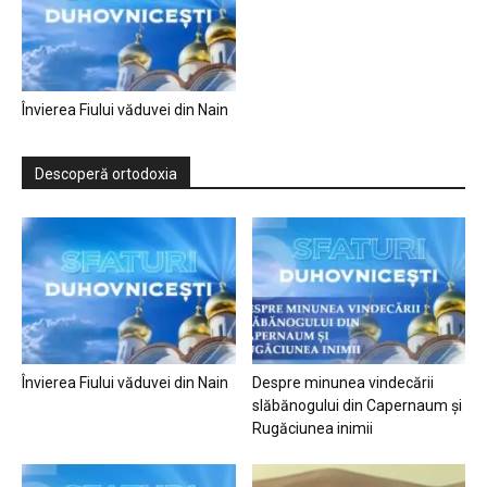
Învierea Fiului văduvei din Nain
Descoperă ortodoxia
Învierea Fiului văduvei din Nain
Despre minunea vindecării
slăbănogului din Capernaum și
Rugăciunea inimii