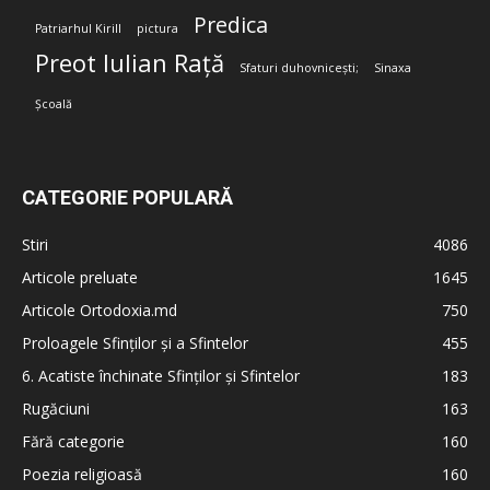
Predica
Patriarhul Kirill
pictura
Preot Iulian Rață
Sfaturi duhovnicești;
Sinaxa
Școală
CATEGORIE POPULARĂ
Stiri
4086
Articole preluate
1645
Articole Ortodoxia.md
750
Proloagele Sfinților și a Sfintelor
455
6. Acatiste închinate Sfinților și Sfintelor
183
Rugăciuni
163
Fără categorie
160
Poezia religioasă
160