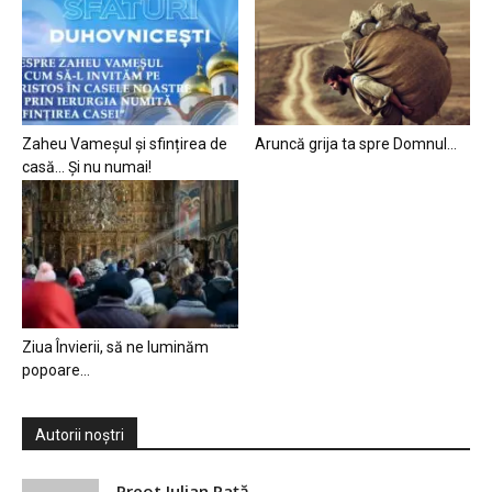
Zaheu Vameșul și sfințirea de
Aruncă grija ta spre Domnul…
casă… Și nu numai!
Ziua Învierii, să ne luminăm
popoare…
Autorii noștri
Preot Iulian Raţă