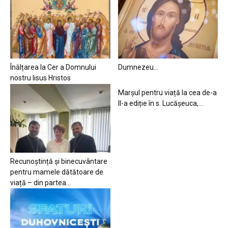
Înălțarea la Cer a Domnului
Dumnezeu…
nostru Iisus Hristos
Marșul pentru viață la cea de-a
II-a ediție în s. Lucășeuca,...
Recunoștință și binecuvântare
pentru mamele dătătoare de
viață – din partea...