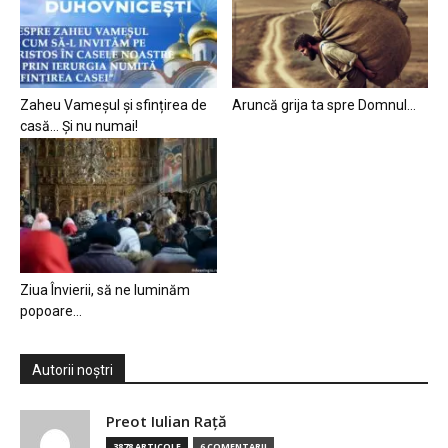
Zaheu Vameșul și sfințirea de
Aruncă grija ta spre Domnul…
casă… Și nu numai!
Ziua Învierii, să ne luminăm
popoare…
Autorii noștri
Preot Iulian Raţă
3878 ARTICOLE
6 COMENTARII