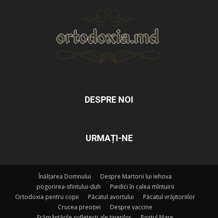
DESPRE NOI
URMAȚI-NE
Înălțarea Domnului
Despre Martorii lui Iehova
pogorirea-sfintului-duh
Piedici în calea mîntuirii
Ortodoxia pentru copii
Păcatul avortului
Păcatul vrăjitoriilor
Crucea preoției
Despre vaccine
Frământările sufletești ale tinerilor
Postul Mare