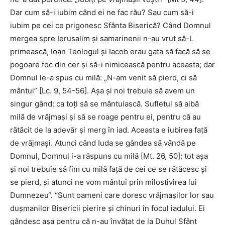
Dar cum să-i iubim când ei ne fac rău? Sau cum să-i
iubim pe cei ce prigonesc Sfânta Biserică? Când Domnul
mergea spre Ierusalim şi samarinenii n-au vrut să-L
primească, Ioan Teologul şi Iacob erau gata să facă să se
pogoare foc din cer şi să-i nimicească pentru aceasta; dar
Domnul le-a spus cu milă: „N-am venit să pierd, ci să
mântui” [Lc. 9, 54-56]. Aşa şi noi trebuie să avem un
singur gând: ca toţi să se mântuiască. Sufletul să aibă
milă de vrăjmaşi şi să se roage pentru ei, pentru că au
rătăcit de la adevăr şi merg în iad. Aceasta e iubirea faţă
de vrăjmaşi. Atunci când Iuda se gândea să vândă pe
Domnul, Domnul i-a răspuns cu milă [Mt. 26, 50]; tot aşa
şi noi trebuie să fim cu milă faţă de cei ce se rătăcesc şi
se pierd, şi atunci ne vom mântui prin milostivirea lui
Dumnezeu“. “Sunt oameni care doresc vrăjmaşilor lor sau
duşmanilor Bisericii pierire şi chinuri în focul iadului. Ei
gândesc aşa pentru că n-au învăţat de la Duhul Sfânt