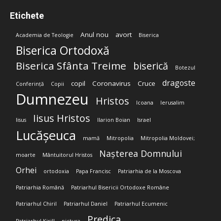
Etichete
Anul nou
avort
Academia de Teologie
Biserica
Biserica Ortodoxă
Biserica Sfânta Treime
biserică
Botezul
dragoste
copil
Coronavirus
Cruce
Conferință
Copii
Dumnezeu
Hristos
Icoana
Ierusalim
Iisus Hristos
Iisus
Ilarion Boian
Israel
Lucășeuca
mamă
Mitropolia
Mitropolia Moldovei;
Nașterea Domnului
moarte
Mântuitorul Hristos
Orhei
ortodoxia
Papa Francisc
Patriarhia de la Moscova
Patriarhia Română
Patriarhul Bisericii Ortodoxe Române
Patriarhul Chiril
Patriarhul Daniel
Patriarhul Ecumenic
Predica