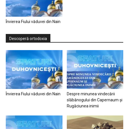
Învierea Fiului văduvei din Nain
Descoperă ortodoxia
Învierea Fiului văduvei din Nain
Despre minunea vindecării
slăbănogului din Capernaum și
Rugăciunea inimii