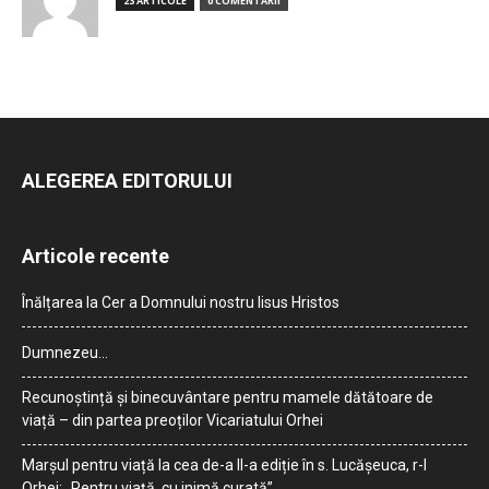
23 ARTICOLE
0 COMENTARII
ALEGEREA EDITORULUI
Articole recente
Înălțarea la Cer a Domnului nostru Iisus Hristos
Dumnezeu…
Recunoștință și binecuvântare pentru mamele dătătoare de
viață – din partea preoților Vicariatului Orhei
Marșul pentru viață la cea de-a II-a ediție în s. Lucășeuca, r-l
Orhei: „Pentru viață, cu inimă curată”