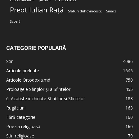
Patriarhul Kirill
pictura
Preot Iulian Rață
Sfaturi duhovnicești;
Sinaxa
Școală
CATEGORIE POPULARĂ
Stiri
4086
Articole preluate
1645
Articole Ortodoxia.md
750
Proloagele Sfinților și a Sfintelor
455
6. Acatiste închinate Sfinților și Sfintelor
183
Rugăciuni
163
Fără categorie
160
Poezia religioasă
160
Stiri religioase
79