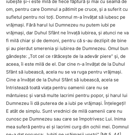
iubeşte şi-i este milă de fiece făptură şi mai cu seamă de
om, pentru care Domnul a pătimit pe cruce, şi a suferit cu
sufletul pentru noi toţi. Domnul m-a învăţat să iubesc pe
vrăjmaşi. Fără harul lui Dumnezeu nu putem iubi pe
vrăjmaşi, dar Duhul Sfânt ne învaţă iubirea, şi atunci ne va
fi milă chiar şi de demoni, pentru că s-au dezlipit de bine
şi au pierdut smerenia şi iubirea de Dumnezeu. Omul bun
gândeşte: „Tot cel ce rătăceşte de la adevăr piere” şi, de
aceea, îi este milă de el. Dar cine n-a învăţat de la Duhul
Sfânt să iubească, acela nu se va ruga pentru vrăjmaşi.
Cine a învăţat de la Duhul Sfânt să iubească, acela se
întristează toată viaţa pentru oamenii care nu se
mântuiesc şi varsă multe lacrimi pentru popor, şi harul lui
Dumnezeu îi dă puterea de a iubi pe vrăjmaşi. Înţelegeţi!
E atât de simplu. Sunt vrednici de milă oamenii care nu
cunosc pe Dumnezeu sau care se împotrivesc Lui. Inima
mea suferă pentru ei şi lacrimi curg din ochii mei. Domnul
ne-a dat porunca: „Iubiţi pe vrăjmaşii voştri” [Mt 5, 44].