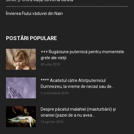
Învierea Fiului văduvei din Nain
POSTĂRI POPULARE
+++ Rugăciune puternică pentru momentele
grele ale vieţii
28 iulie 2010
**** Acatistul către Atotputernicul
Dumnezeu, la vreme de necaz sau de...
5 octombrie 2010
Despre păcatul malahiei (masturbării) şi
onaniei (pazei de a nu avea...
15 aprilie 2010