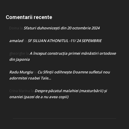
Comentarii recente
Sfaturi duhovnicești din 20 octombrie 2024
Doina
la
amalad
SF SILUAN ATHONITUL -11/ 24 SEPEMBRIE
la
A început construcţia primei mănăstiri ortodoxe
gheorghe
la
din Japonia
Radu Mungiu
Cu Sfinții odihnește Doamne sufletul nou
la
adormitei roabei Tale…
Despre păcatul malahiei (masturbării) şi
Crina Marina
la
onaniei (pazei de a nu avea copii)