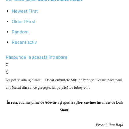
Newest First
Oldest First
Random
Recent activ
Răspunde la această întrebare
0
0
Nu pot să adaug nimic… Decât cuvintele Sfiților Părinți: ”Nu urî păcătosul,
ci păcatul din cel ce greșește, iar pe păcătos iubește-l”.
În rest, cuvinte pline de Adevăr ați spus fraților, cuvinte insuflate de Duh
Sfânt!
Preot Iulian Rață