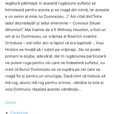
legătură pătimaşă. In această rugăciune sufletul se
întristează pentru acesta şi se roagă din inimă, iar aceasta
e un semn al milei lui Dumnezeu…\” Am citat din\”Între
iadul deznadejdii şi iadul smereniei – Cuviosul Siluan
Athonitul\” Mai înainte de a fi Withney Houston, a fost un
om al lui Dumnezeu, un vrăjmaş al Bisericii noastre
Ortodoxe – mă refer aici la faptul că era baptistă -, însa
Hristos ne învaţă să-i iubim pe vrăjmaşi…Nu se poate
pomeni la slujbe, adevărat, dar în rugăciunea particulară
ne putem ruga pentru cei care ne îndeamnă sufletul, nu
cred că Bunul Dumnezeu se va supăra pe cel care se
roagă fie şi pentru un sinucigaş. Dacă simt că trebuie să
mă rog, atunci mă rog pentru oricine…rămâne la mila şi
voia Domnului răsplata acestei cântăreţe…
Share
Facebook