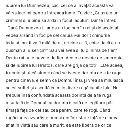
iubirea lui Dumnezeu, căci cel ce a învăţat aceasta va
vărsa lacrimi pentru întreaga lume. Tu zici: „Cutare e un
criminal şi e bine să ardă în focul iadului”. Dar te întreb:
„Dacă Dumnezeu ţi-ar da un loc bun în rai şi de acolo ai
vedea arzând în foc pe cel căruia i-ai dorit chinurile
iadului, nu-ţi va fi milă de el, oricine ar fi, chiar dacă e un
duşman al Bisericii?” Sau vei avea şi tu o inimă de fier?
Dar în rai nu e nevoie de fier. Acolo e nevoie de smerenie
şi de iubirea lui Hristos, care are grija de toţi”. …De aceea,
trebuie ştiut că atunci când se iveşte dorinţa de a te ruga
pentru cineva, e semn că Domnul însuşi vrea să miluiască
acest suflet şi ascultă cu milostivire rugăciunile tale. Nu
trebuie însă confundată această dorinţă de a te ruga
insuflată de Domnul cu dorinţa iscată de legătura pă­
timaşă faţă de cel sau cea pentru care te rogi. Când
rugăciunea izvorăşte numai din întristare faţă de cineva
aflat în viaţă sau care a murit, ea este liberă de orice