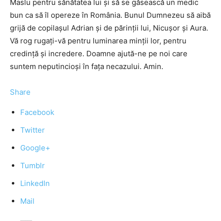
Maslu pentru sănătatea lui şi să se găsească un medic
bun ca să îl opereze în România. Bunul Dumnezeu să aibă
grijă de copilaşul Adrian şi de părinţii lui, Nicuşor şi Aura.
Vă rog rugaţi-vă pentru luminarea minţii lor, pentru
credinţă şi incredere. Doamne ajută-ne pe noi care
suntem neputincioşi în faţa necazului. Amin.
Share
Facebook
Twitter
Google+
Tumblr
LinkedIn
Mail