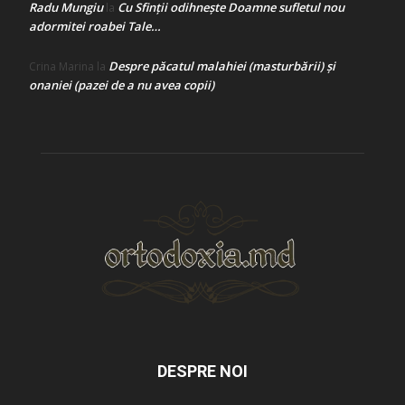
Radu Mungiu
Cu Sfinții odihnește Doamne sufletul nou
la
adormitei roabei Tale…
Despre păcatul malahiei (masturbării) şi
Crina Marina
la
onaniei (pazei de a nu avea copii)
DESPRE NOI