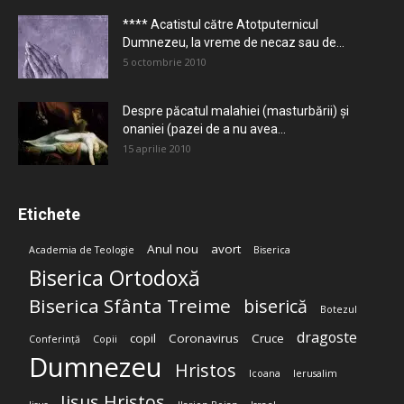
**** Acatistul către Atotputernicul
Dumnezeu, la vreme de necaz sau de...
5 octombrie 2010
Despre păcatul malahiei (masturbării) şi
onaniei (pazei de a nu avea...
15 aprilie 2010
Etichete
Anul nou
avort
Academia de Teologie
Biserica
Biserica Ortodoxă
Biserica Sfânta Treime
biserică
Botezul
dragoste
copil
Coronavirus
Cruce
Conferință
Copii
Dumnezeu
Hristos
Icoana
Ierusalim
Iisus Hristos