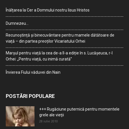
Înălțarea la Cer a Domnului nostru Iisus Hristos
Dumnezeu…
Recunoștință și binecuvântare pentru mamele dătătoare de
viață – din partea preoților Vicariatului Orhei
Marșul pentru viață la cea de-a II-a ediție în s. Lucășeuca, r-l
Orhei: „Pentru viață, cu inimă curată”
Învierea Fiului văduvei din Nain
POSTĂRI POPULARE
+++ Rugăciune puternică pentru momentele
grele ale vieţii
28 iulie 2010