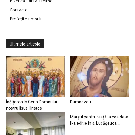
Biserica Sfinta Treime
Contacte
Profețiile timpului
Ultimele articole
Înălțarea la Cer a Domnului
Dumnezeu…
nostru Iisus Hristos
Marșul pentru viață la cea de-a
II-a ediție în s. Lucășeuca,...