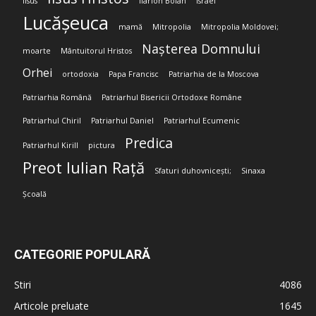
Iisus
Ilarion Boian
Israel
Lucășeuca
mamă
Mitropolia
Mitropolia Moldovei;
Nașterea Domnului
moarte
Mântuitorul Hristos
Orhei
ortodoxia
Papa Francisc
Patriarhia de la Moscova
Patriarhia Română
Patriarhul Bisericii Ortodoxe Române
Patriarhul Chiril
Patriarhul Daniel
Patriarhul Ecumenic
Predica
Patriarhul Kirill
pictura
Preot Iulian Rață
Sfaturi duhovnicești;
Sinaxa
Școală
CATEGORIE POPULARĂ
Stiri
4086
Articole preluate
1645