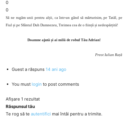
0
0
Să ne rugăm unii pentru alții, ca într-un gând să mărturisim, pe Tatăl, pe
Fiul și pe Sfântul Duh Dumnezeu, Treimea cea de o ființă și nedespărțită!
Doamne ajută și ai milă de robul Tău Adrian!
Preot Iulian Rață
Guest
a răspuns
14 ani ago
You must
login
to post comments
Afișare 1 rezultat
Răspunsul tău
Te rog să te
autentifici
mai întâi pentru a trimite.