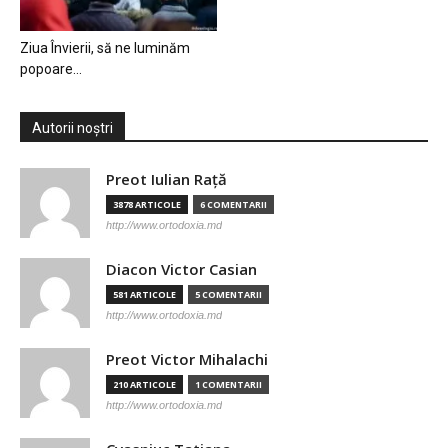
Ziua Învierii, să ne luminăm
popoare…
Autorii noștri
Preot Iulian Raţă
3878 ARTICOLE
6 COMENTARII
http://www.ortodoxia.md
Diacon Victor Casian
581 ARTICOLE
5 COMENTARII
http://www.ortodoxia.md
Preot Victor Mihalachi
210 ARTICOLE
1 COMENTARII
http://www.ortodoxia.md