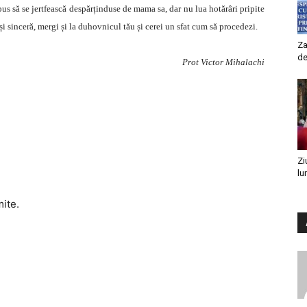
spus să se jertfească despărținduse de mama sa, dar nu lua hotărâri pripite
i sinceră, mergi și la duhovnicul tău și cerei un sfat cum să procedezi.
Za
de
Prot Victor Mihalachi
Zi
lu
mite.