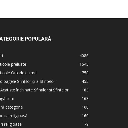
ATEGORIE POPULARĂ
iri
4086
ticole preluate
1645
ticole Ortodoxia.md
750
oloagele Sfinților și a Sfintelor
455
 Acatiste închinate Sfinților și Sfintelor
183
găciuni
163
ră categorie
160
ezia religioasă
160
iri religioase
79