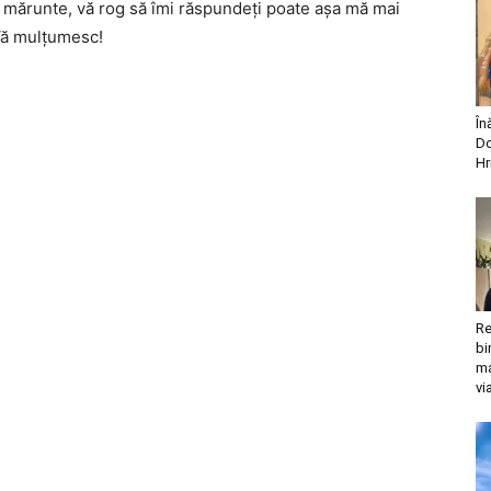
i mărunte, vă rog să îmi răspundeţi poate aşa mă mai
 Vă mulţumesc!
În
Do
Hr
Re
bi
ma
vi