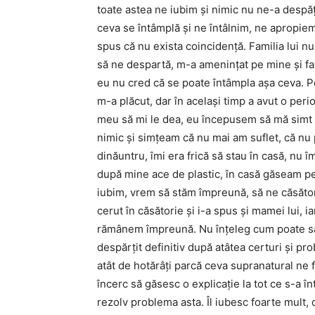
toate astea ne iubim şi nimic nu ne-a despăţr
ceva se întâmplă şi ne întâlnim, ne apropie
spus că nu exista coincidenţă. Familia lui n
să ne despartă, m-a ameninţat pe mine şi fa
eu nu cred că se poate întâmpla aşa ceva. P
m-a plăcut, dar în acelaşi timp a avut o peri
meu să mi le dea, eu începusem să mă simt r
nimic şi simţeam că nu mai am suflet, că nu
dinăuntru, îmi era frică să stau în casă, nu
după mine ace de plastic, în casă găseam pe 
iubim, vrem să stăm împreună, să ne căsător
cerut în căsătorie şi i-a spus şi mamei lui, 
rămânem împreună. Nu înţeleg cum poate să 
despărţit definitiv după atâtea certuri şi p
atât de hotărâţi parcă ceva supranatural ne
încerc să găsesc o explicaţie la tot ce s-a î
rezolv problema asta. Îl iubesc foarte mult, 