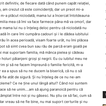
it definitiv, de fiecare dată când punem capăt relaţiei,
m, am crezut că este coincidenţă, dar un preot mi-a
u m-a plăcut niciodată, mama lui a încercat întotdeauna
milia mea că îmi va face farmece pâna mă va omorî, dar
e mama lui nu o înţeleg deloc pentru că niciodată nu
oadă în care îmi cumpăra cadouri şi i le dădea iubitului
ău în acea perioadă, visam foarte urât, nu îmi plăcea
 pot să simt cvea bun sau rău de parcă eram goală pe
 îmi mai suportam familia, mă mânca pielea şi cădeau
holuri păianjeni groşi şi negrii. Eu cu iubitul meu ne
im şi să ne facem împreună o familie fericită, m-a
iar ea a spus să nu ne ducem la biserică, că nu o să
fie atât de sigură. Şi nu înţeleg de ce nu ne-am
robleme? Ce ne ţine unul lângă altul? Când noi suntem
 face să ne unim….am să ajung paranoică pentru că
ntâmplat între noi şi nu găsesc. Nu ştiu ce să fac, cum să
dar vreau să ne fie bine, nu mai suport certurile şi nu