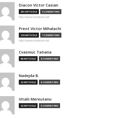
Diacon Victor Casian
581 ARTICOLE
5 COMENTARII
http://www.ortodoxia.md
Preot Victor Mihalachi
210 ARTICOLE
1 COMENTARII
http://www.ortodoxia.md
Cvasniuc Tatiana
88 ARTICOLE
0 COMENTARII
Nadejda B.
32 ARTICOLE
0 COMENTARII
Vitalii Mereutanu
23 ARTICOLE
0 COMENTARII