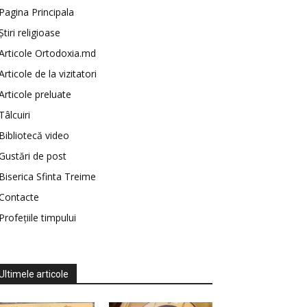
Pagina Principala
Știri religioase
Articole Ortodoxia.md
Articole de la vizitatori
Articole preluate
Tâlcuiri
Bibliotecă video
Gustări de post
Biserica Sfinta Treime
Contacte
Profețiile timpului
Ultimele articole