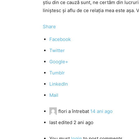
ştiu din ce cauză sunt, ne certăm din lucrur
liniştesc şi aflu de ce relaţia mea este aşa.
Share
Facebook
Twitter
Google+
Tumblr
LinkedIn
Mail
flori
a întrebat
14 ani ago
last edited 2 ani ago
You must
login
to post comments