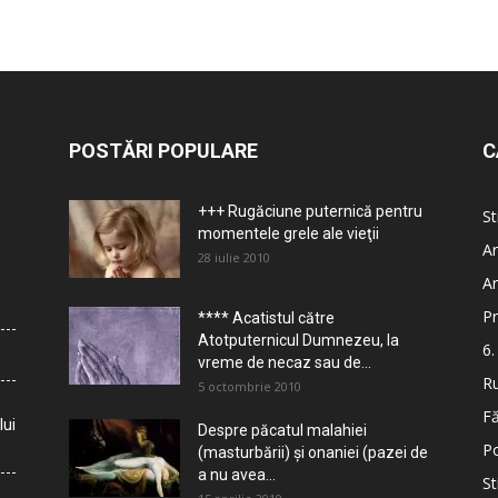
POSTĂRI POPULARE
C
+++ Rugăciune puternică pentru
St
momentele grele ale vieţii
Ar
28 iulie 2010
Ar
Pr
**** Acatistul către
Atotputernicul Dumnezeu, la
6.
vreme de necaz sau de...
Ru
5 octombrie 2010
Fă
lui
Despre păcatul malahiei
Po
(masturbării) şi onaniei (pazei de
a nu avea...
St