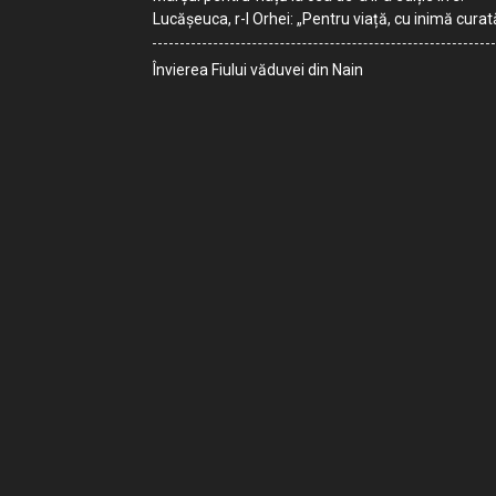
Lucășeuca, r-l Orhei: „Pentru viață, cu inimă curat
Învierea Fiului văduvei din Nain