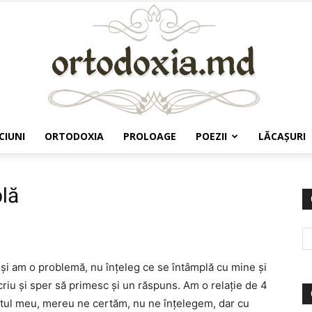
CIUNI
ORTODOXIA
PROLOAGE
POEZII
LĂCAŞURI
Ortodoxia.md
plă
şi am o problemă, nu înţeleg ce se întâmplă cu mine şi
criu şi sper să primesc şi un răspuns. Am o relaţie de 4
bitul meu, mereu ne certăm, nu ne înţelegem, dar cu