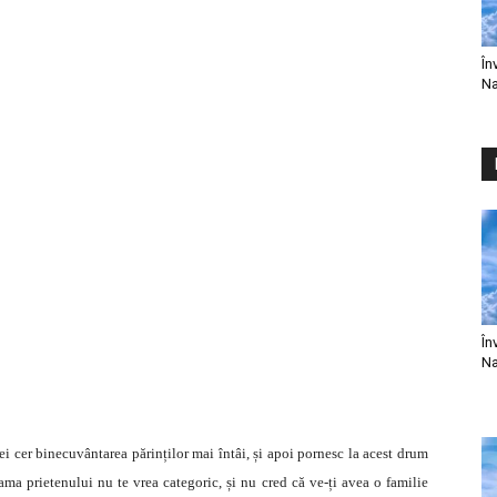
În
Na
În
Na
ei cer binecuvântarea părinților mai întâi, și apoi pornesc la acest drum
ama prietenului nu te vrea categoric, și nu cred că ve-ți avea o familie