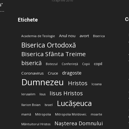
15 aprilie 2010
ă”
C
Etichete
Anul nou
avort
Academia de Teologie
Biserica
Biserica Ortodoxă
Biserica Sfânta Treime
biserică
copil
Botezul
Conferință
Copii
dragoste
Coronavirus
Cruce
Dumnezeu
Hristos
Icoana
Iisus Hristos
Ierusalim
Iisus
Lucășeuca
Ilarion Boian
Israel
mamă
Mitropolia
Mitropolia Moldovei;
moarte
Nașterea Domnului
Mântuitorul Hristos