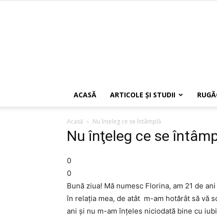
ACASĂ
ARTICOLE ŞI STUDII
RUGĂ
Acasă
Nu înţeleg ce se întâmplă
Nu înţeleg ce se întâm
0
0
Bună ziua! Mă numesc Florina, am 21 de ani 
în relaţia mea, de atât m-am hotărât să vă s
ani şi nu m-am înţeles niciodată bine cu iu