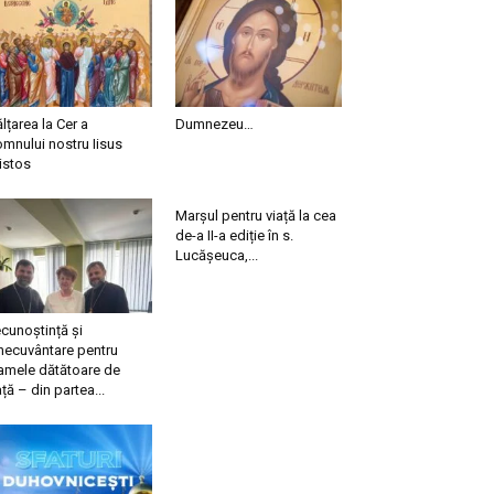
ălțarea la Cer a
Dumnezeu…
mnului nostru Iisus
istos
Marșul pentru viață la cea
de-a II-a ediție în s.
Lucășeuca,...
cunoștință și
necuvântare pentru
mele dătătoare de
ață – din partea...