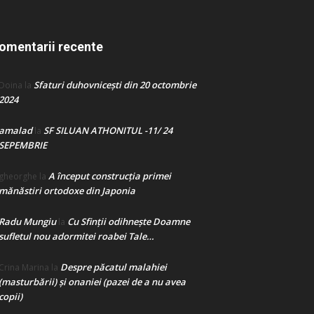
omentarii recente
Sfaturi duhovnicești din 20 octombrie
Doina
la
2024
amalad
SF SILUAN ATHONITUL -11/ 24
la
SEPEMBRIE
A început construcţia primei
gheorghe
la
mănăstiri ortodoxe din Japonia
Radu Mungiu
Cu Sfinții odihnește Doamne
la
sufletul nou adormitei roabei Tale…
Despre păcatul malahiei
Crina Marina
la
(masturbării) şi onaniei (pazei de a nu avea
copii)