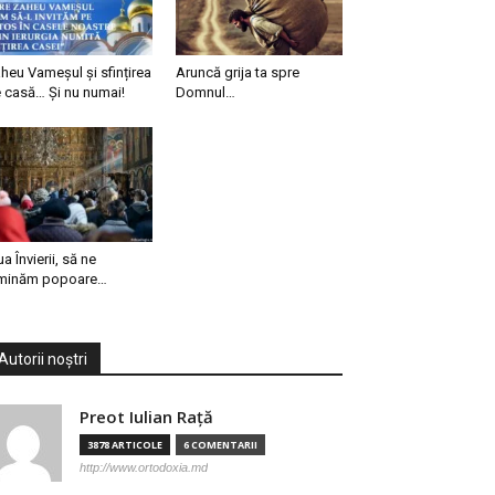
heu Vameșul și sfințirea
Aruncă grija ta spre
 casă… Și nu numai!
Domnul…
ua Învierii, să ne
minăm popoare…
Autorii noștri
Preot Iulian Raţă
3878 ARTICOLE
6 COMENTARII
http://www.ortodoxia.md