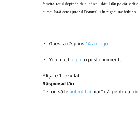
fericită, totul depinde de el adica iubitul tău pe cât e di
ci mai întâi cere ajutorul Domnului în rugăciune ferbinte ș
Guest
a răspuns
14 ani ago
You must
login
to post comments
Afișare 1 rezultat
Răspunsul tău
Te rog să te
autentifici
mai întâi pentru a tri