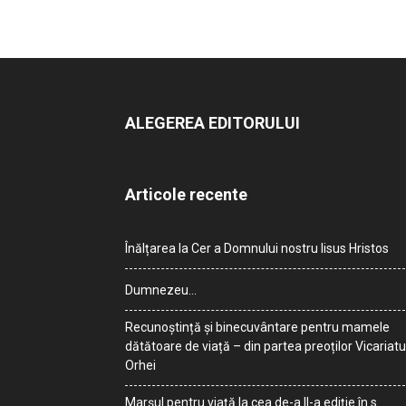
ALEGEREA EDITORULUI
Articole recente
Înălțarea la Cer a Domnului nostru Iisus Hristos
Dumnezeu…
Recunoștință și binecuvântare pentru mamele
dătătoare de viață – din partea preoților Vicariatu
Orhei
Marșul pentru viață la cea de-a II-a ediție în s.