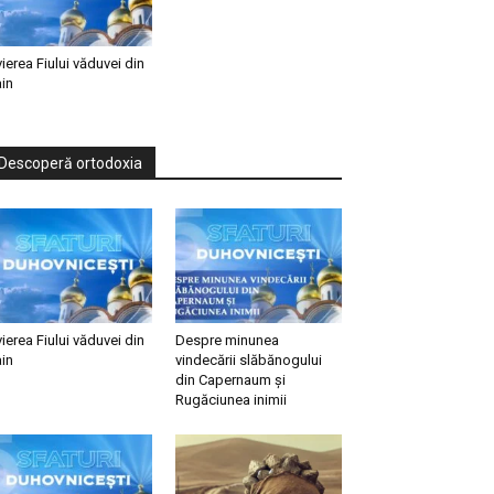
vierea Fiului văduvei din
in
Descoperă ortodoxia
vierea Fiului văduvei din
Despre minunea
in
vindecării slăbănogului
din Capernaum și
Rugăciunea inimii