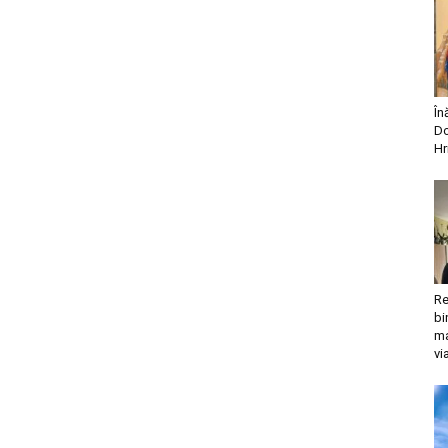
În
Do
Hr
Re
bi
ma
vi