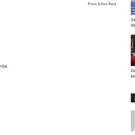
Preot Iulian Rață
Za
de
mite.
Zi
lu