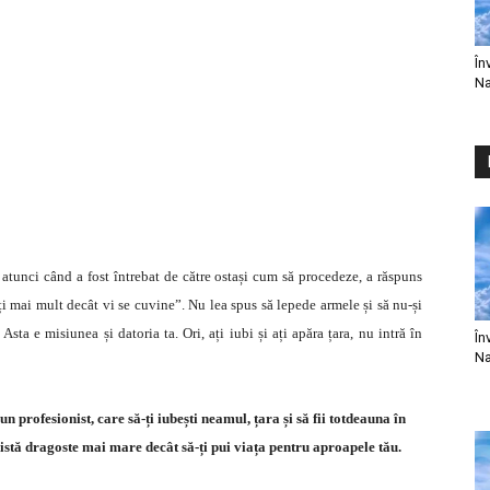
În
Na
 atunci când a fost întrebat de către ostași cum să procedeze, a răspuns
ți mai mult decât vi se cuvine”. Nu lea spus să lepede armele și să nu-și
 Asta e misiunea și datoria ta. Ori, ați iubi și ați apăra țara, nu intră în
În
Na
n profesionist, care să-ți iubești neamul, țara și să fii totdeauna în
istă dragoste mai mare decât să-ți pui viața pentru aproapele tău.