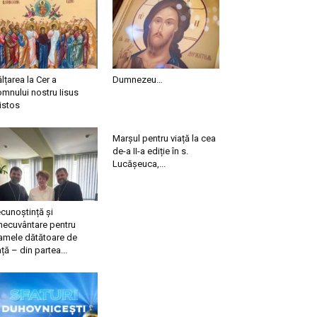
ălțarea la Cer a
Dumnezeu…
mnului nostru Iisus
istos
Marșul pentru viață la cea
de-a II-a ediție în s.
Lucășeuca,...
cunoștință și
necuvântare pentru
mele dătătoare de
ață – din partea...