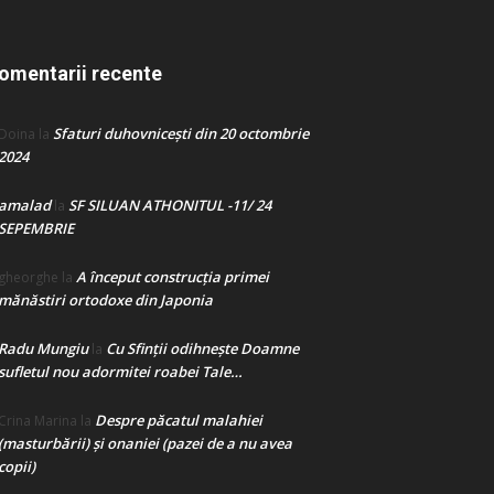
omentarii recente
Sfaturi duhovnicești din 20 octombrie
Doina
la
2024
amalad
SF SILUAN ATHONITUL -11/ 24
la
SEPEMBRIE
A început construcţia primei
gheorghe
la
mănăstiri ortodoxe din Japonia
Radu Mungiu
Cu Sfinții odihnește Doamne
la
sufletul nou adormitei roabei Tale…
Despre păcatul malahiei
Crina Marina
la
(masturbării) şi onaniei (pazei de a nu avea
copii)