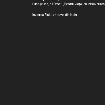
Lucășeuca, r-l Orhei: „Pentru viață, cu inimă curat
Învierea Fiului văduvei din Nain