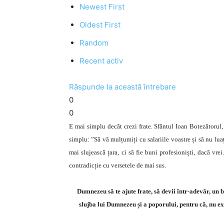
Newest First
Oldest First
Random
Recent activ
Răspunde la această întrebare
0
0
E mai simplu decât crezi frate. Sfântul Ioan Botezătorul,
simplu: ”Să vă mulțumiți cu salariile voastre și să nu lua
mai slujească țara, ci să fie buni profesioniști, dacă vrei.
contradicție cu versetele de mai sus.
Dumnezeu să te ajute frate, să devii într-adevăr, un bu
slujba lui Dumnezeu și a poporului, pentru că, nu ex