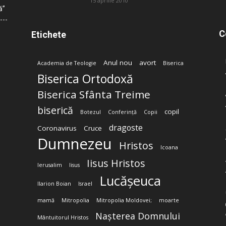
15 aprilie 2010
ă”
C
Etichete
Anul nou
avort
Academia de Teologie
Biserica
Biserica Ortodoxă
Biserica Sfânta Treime
biserică
copil
Botezul
Conferință
Copii
dragoste
Coronavirus
Cruce
Dumnezeu
Hristos
Icoana
Iisus Hristos
Ierusalim
Iisus
Lucășeuca
Ilarion Boian
Israel
mamă
Mitropolia
Mitropolia Moldovei;
moarte
Nașterea Domnului
Mântuitorul Hristos