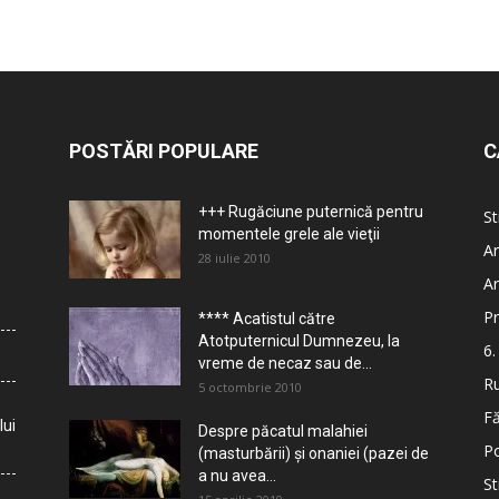
POSTĂRI POPULARE
C
+++ Rugăciune puternică pentru
St
momentele grele ale vieţii
Ar
28 iulie 2010
Ar
Pr
**** Acatistul către
Atotputernicul Dumnezeu, la
6.
vreme de necaz sau de...
Ru
5 octombrie 2010
Fă
lui
Despre păcatul malahiei
Po
(masturbării) şi onaniei (pazei de
a nu avea...
St