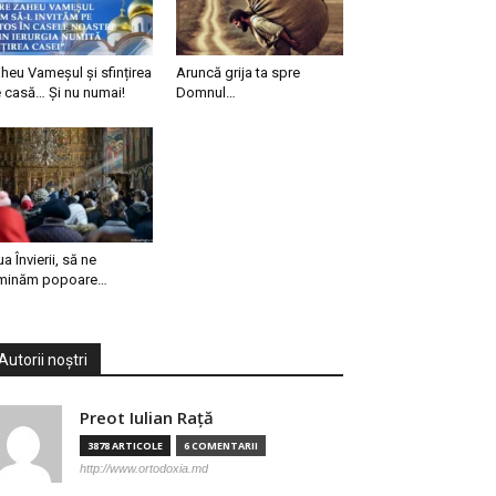
heu Vameșul și sfințirea
Aruncă grija ta spre
 casă… Și nu numai!
Domnul…
ua Învierii, să ne
minăm popoare…
Autorii noștri
Preot Iulian Raţă
3878 ARTICOLE
6 COMENTARII
http://www.ortodoxia.md