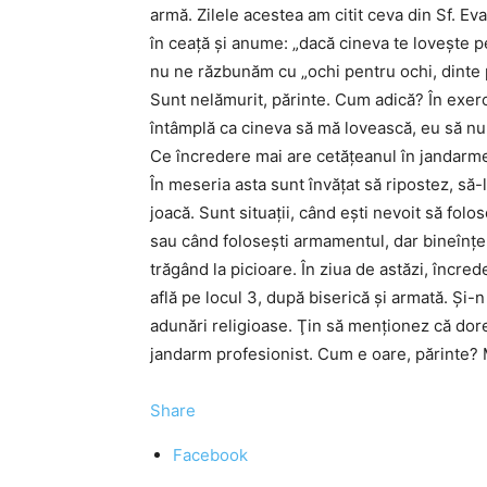
armă. Zilele acestea am citit ceva din Sf. E
în ceaţă şi anume: „dacă cineva te loveşte pe
nu ne răzbunăm cu „ochi pentru ochi, dinte pe
Sunt nelămurit, părinte. Cum adică? În exerc
întâmplă ca cineva să mă lovească, eu să nu 
Ce încredere mai are cetăţeanul în jandarmer
În meseria asta sunt învăţat să ripostez, să-l
joacă. Sunt situaţii, când eşti nevoit să folo
sau când foloseşti armamentul, dar bineînţe
trăgând la picioare. În ziua de astăzi, încre
află pe locul 3, după biserică şi armată. Şi-n
adunări religioase. Ţin să menţionez că dore
jandarm profesionist. Cum e oare, părinte? 
Share
Facebook