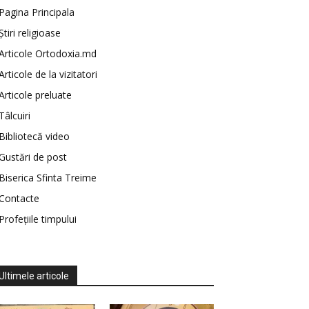
Pagina Principala
Știri religioase
Articole Ortodoxia.md
Articole de la vizitatori
Articole preluate
Tâlcuiri
Bibliotecă video
Gustări de post
Biserica Sfinta Treime
Contacte
Profețiile timpului
Ultimele articole