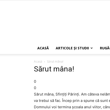
ACASĂ
ARTICOLE ŞI STUDII
RUGĂ
Acasă
Sărut mâna!
Sărut mâna!
0
0
Sărut mâna, Sfinţiţi Părinţi. Am câteva nelă
va trebui să fac. Încep prin a spune că sunt e
Domnului voi termina şcoala anul viitor, când