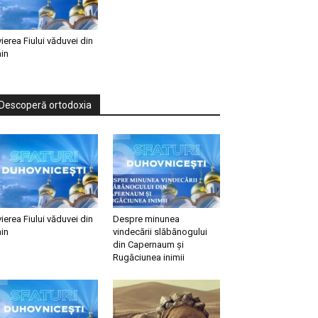
vierea Fiului văduvei din
in
Descoperă ortodoxia
vierea Fiului văduvei din
Despre minunea
in
vindecării slăbănogului
din Capernaum și
Rugăciunea inimii