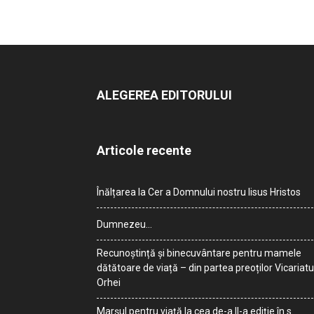
ALEGEREA EDITORULUI
Articole recente
Înălțarea la Cer a Domnului nostru Iisus Hristos
Dumnezeu…
Recunoștință și binecuvântare pentru mamele
dătătoare de viață – din partea preoților Vicariatu
Orhei
Marșul pentru viață la cea de-a II-a ediție în s.