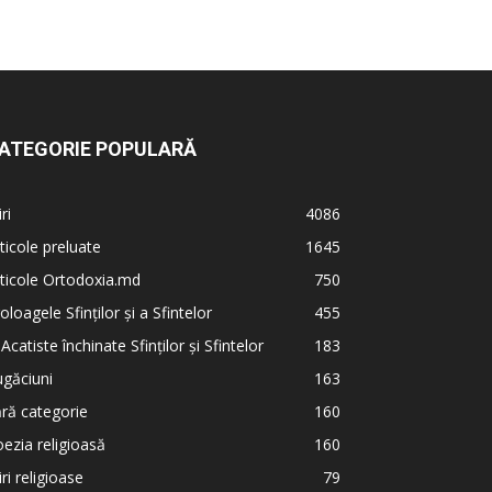
ATEGORIE POPULARĂ
iri
4086
ticole preluate
1645
ticole Ortodoxia.md
750
oloagele Sfinților și a Sfintelor
455
 Acatiste închinate Sfinților și Sfintelor
183
găciuni
163
ră categorie
160
ezia religioasă
160
iri religioase
79