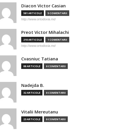
Diacon Victor Casian
581 ARTICOLE
5 COMENTARII
http://www.ortodoxia.md
Preot Victor Mihalachi
210 ARTICOLE
1 COMENTARII
http://www.ortodoxia.md
Cvasniuc Tatiana
88 ARTICOLE
0 COMENTARII
Nadejda B.
32 ARTICOLE
0 COMENTARII
Vitalii Mereutanu
23 ARTICOLE
0 COMENTARII