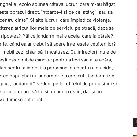
vanghelie. Acolo spunea câteva lucruri care m-au băgat
ste obrazul drept, întoarce-l şi pe cel stâng”, sau să
ntru dinte”. Şi alte lucruri care împiedică violenţa.
itarea atribuţiilor mele de serviciu pe stradă, dacă se
ripostez? Păi ce jandarm mai e acela, care ia bătaie?
ie, când ea ar trebui să apere interesele cetăţenilor?
 imobilizez, chiar să-l încatuşez. Cu infractorii nu e de
seşti bastonul de cauciuc pentru a lovi sau a te apăra,
les pentru a imobiliza persoana, nu pentru a o ucide,
derea populaţiei în jandarmerie a crescut. Jandarmii se
 plus, jandarmii îi vedem pe la tot felul de procesiuni şi
sc cu ardoare să fiu şi un bun creştin, dar şi un
Mulţumesc anticipat.