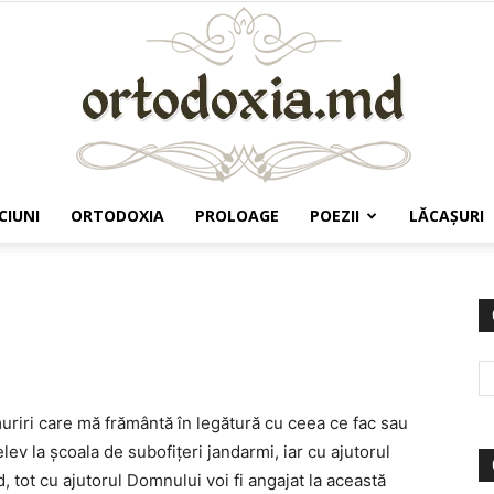
CIUNI
ORTODOXIA
PROLOAGE
POEZII
LĂCAŞURI
Ortodoxia.md
muriri care mă frământă în legătură cu ceea ce fac sau
lev la şcoala de subofiţeri jandarmi, iar cu ajutorul
, tot cu ajutorul Domnului voi fi angajat la această