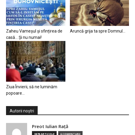
Zaheu Vameșul și sfințirea de
Aruncă grija ta spre Domnul…
casă… Și nu numai!
Ziua Învierii, să ne luminăm
popoare…
Autorii noștri
Preot Iulian Raţă
3878 ARTICOLE
6 COMENTARII