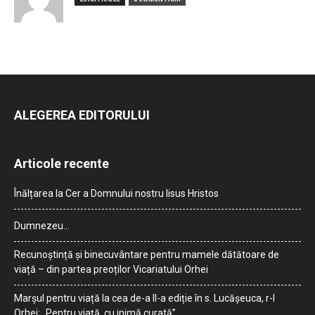
ALEGEREA EDITORULUI
Articole recente
Înălțarea la Cer a Domnului nostru Iisus Hristos
Dumnezeu…
Recunoștință și binecuvântare pentru mamele dătătoare de
viață – din partea preoților Vicariatului Orhei
Marșul pentru viață la cea de-a II-a ediție în s. Lucășeuca, r-l
Orhei: „Pentru viață, cu inimă curată”