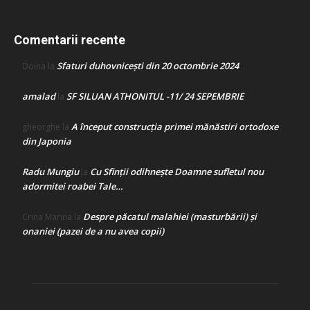
Comentarii recente
Sfaturi duhovnicești din 20 octombrie 2024
Doina
la
amalad
SF SILUAN ATHONITUL -11/ 24 SEPEMBRIE
la
A început construcţia primei mănăstiri ortodoxe
gheorghe
la
din Japonia
Radu Mungiu
Cu Sfinții odihnește Doamne sufletul nou
la
adormitei roabei Tale…
Despre păcatul malahiei (masturbării) şi
Crina Marina
la
onaniei (pazei de a nu avea copii)