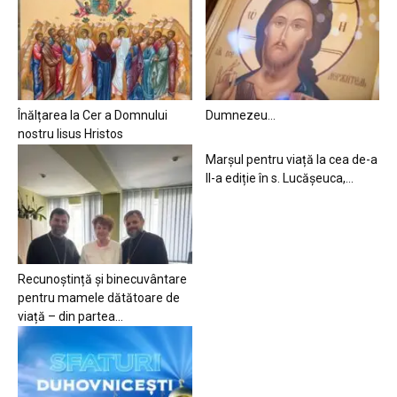
Înălțarea la Cer a Domnului
Dumnezeu…
nostru Iisus Hristos
Marșul pentru viață la cea de-a
II-a ediție în s. Lucășeuca,...
Recunoștință și binecuvântare
pentru mamele dătătoare de
viață – din partea...