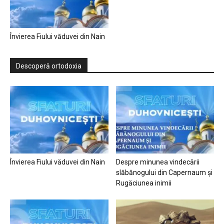
Învierea Fiului văduvei din Nain
Descoperă ortodoxia
Învierea Fiului văduvei din Nain
Despre minunea vindecării
slăbănogului din Capernaum și
Rugăciunea inimii