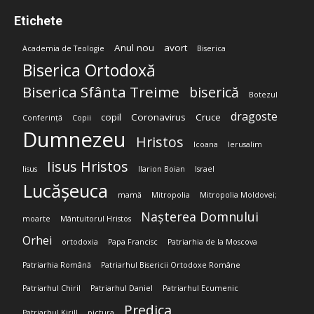
Etichete
Anul nou
avort
Academia de Teologie
Biserica
Biserica Ortodoxă
Biserica Sfânta Treime
biserică
Botezul
dragoste
copil
Coronavirus
Cruce
Conferință
Copii
Dumnezeu
Hristos
Icoana
Ierusalim
Iisus Hristos
Iisus
Ilarion Boian
Israel
Lucășeuca
mamă
Mitropolia
Mitropolia Moldovei;
Nașterea Domnului
moarte
Mântuitorul Hristos
Orhei
ortodoxia
Papa Francisc
Patriarhia de la Moscova
Patriarhia Română
Patriarhul Bisericii Ortodoxe Române
Patriarhul Chiril
Patriarhul Daniel
Patriarhul Ecumenic
Predica
Patriarhul Kirill
pictura