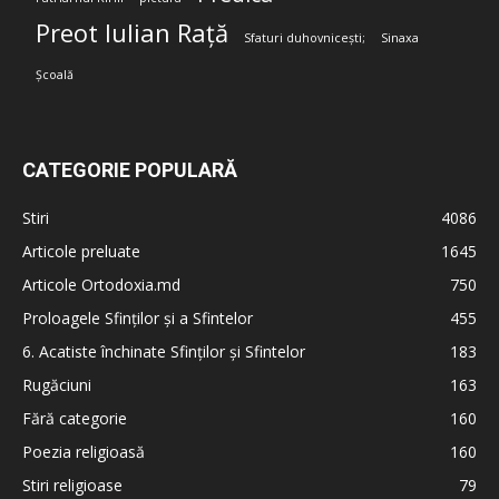
Preot Iulian Rață
Sfaturi duhovnicești;
Sinaxa
Școală
CATEGORIE POPULARĂ
Stiri
4086
Articole preluate
1645
Articole Ortodoxia.md
750
Proloagele Sfinților și a Sfintelor
455
6. Acatiste închinate Sfinților și Sfintelor
183
Rugăciuni
163
Fără categorie
160
Poezia religioasă
160
Stiri religioase
79