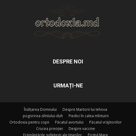
DESPRE NOI
URMAȚI-NE
Înălțarea Domnului
Despre Martorii lui Iehova
pogorirea-sfintului-duh
Piedici în calea mîntuirii
Ortodoxia pentru copii
Păcatul avortului
Păcatul vrăjitoriilor
Crucea preoției
Despre vaccine
Frământările sufletești ale tinerilor
Postul Mare