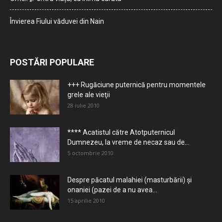
Învierea Fiului văduvei din Nain
POSTĂRI POPULARE
+++ Rugăciune puternică pentru momentele
grele ale vieţii
28 iulie 2010
**** Acatistul către Atotputernicul
Dumnezeu, la vreme de necaz sau de...
5 octombrie 2010
Despre păcatul malahiei (masturbării) şi
onaniei (pazei de a nu avea...
15 aprilie 2010