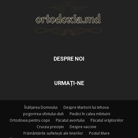
DESPRE NOI
URMAȚI-NE
Înălțarea Domnului
Despre Martorii lui Iehova
pogorirea-sfintului-duh
Piedici în calea mîntuirii
Ortodoxia pentru copii
Păcatul avortului
Păcatul vrăjitoriilor
Crucea preoției
Despre vaccine
Frământările sufletești ale tinerilor
Postul Mare