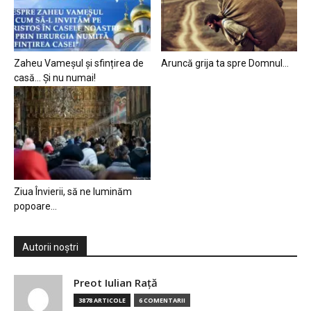
Zaheu Vameșul și sfințirea de
Aruncă grija ta spre Domnul…
casă… Și nu numai!
Ziua Învierii, să ne luminăm
popoare…
Autorii noștri
Preot Iulian Raţă
3878 ARTICOLE
6 COMENTARII