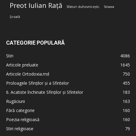
Preot Iulian Rață
Sfaturi duhovnicești;
Sinaxa
Școală
CATEGORIE POPULARĂ
Stiri
4086
Articole preluate
1645
Articole Ortodoxia.md
750
Proloagele Sfinților și a Sfintelor
455
6. Acatiste închinate Sfinților și Sfintelor
183
Rugăciuni
163
Fără categorie
160
Poezia religioasă
160
Stiri religioase
79