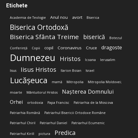
Etichete
Anul nou
avort
Academia de Teologie
Biserica
Biserica Ortodoxă
Biserica Sfânta Treime
biserică
Botezul
dragoste
copil
Coronavirus
Cruce
Conferință
Copii
Dumnezeu
Hristos
Icoana
Ierusalim
Iisus Hristos
Iisus
Ilarion Boian
Israel
Lucășeuca
mamă
Mitropolia
Mitropolia Moldovei;
Nașterea Domnului
moarte
Mântuitorul Hristos
Orhei
ortodoxia
Papa Francisc
Patriarhia de la Moscova
Patriarhia Română
Patriarhul Bisericii Ortodoxe Române
Patriarhul Chiril
Patriarhul Daniel
Patriarhul Ecumenic
Predica
Patriarhul Kirill
pictura