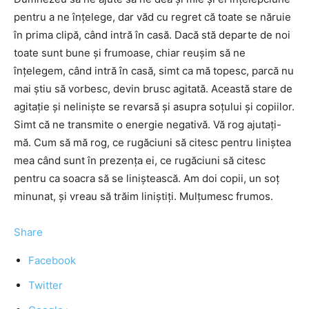
pentru a ne înţelege, dar văd cu regret că toate se năruie
în prima clipă, când intră în casă. Dacă stă departe de noi
toate sunt bune şi frumoase, chiar reuşim să ne
înţelegem, când intră în casă, simt ca mă topesc, parcă nu
mai ştiu să vorbesc, devin brusc agitată. Această stare de
agitaţie şi nelinişte se revarsă şi asupra soţului şi copiilor.
Simt că ne transmite o energie negativă. Vă rog ajutaţi-
mă. Cum să mă rog, ce rugăciuni să citesc pentru liniştea
mea când sunt în prezenţa ei, ce rugăciuni să citesc
pentru ca soacra să se liniştească. Am doi copii, un soţ
minunat, şi vreau să trăim liniştiţi. Mulţumesc frumos.
Share
Facebook
Twitter