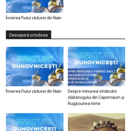
Învierea Fiului văduvei din Nain
Descoperă ortodoxia
Învierea Fiului văduvei din Nain
Despre minunea vindecării
slăbănogului din Capernaum și
Rugăciunea inimii