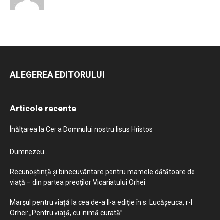
ALEGEREA EDITORULUI
Articole recente
Înălțarea la Cer a Domnului nostru Iisus Hristos
Dumnezeu…
Recunoștință și binecuvântare pentru mamele dătătoare de
viață – din partea preoților Vicariatului Orhei
Marșul pentru viață la cea de-a II-a ediție în s. Lucășeuca, r-l
Orhei: „Pentru viață, cu inimă curată”