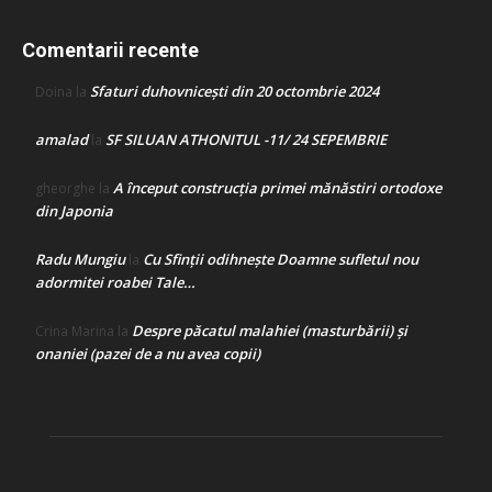
Comentarii recente
Sfaturi duhovnicești din 20 octombrie 2024
Doina
la
amalad
SF SILUAN ATHONITUL -11/ 24 SEPEMBRIE
la
A început construcţia primei mănăstiri ortodoxe
gheorghe
la
din Japonia
Radu Mungiu
Cu Sfinții odihnește Doamne sufletul nou
la
adormitei roabei Tale…
Despre păcatul malahiei (masturbării) şi
Crina Marina
la
onaniei (pazei de a nu avea copii)