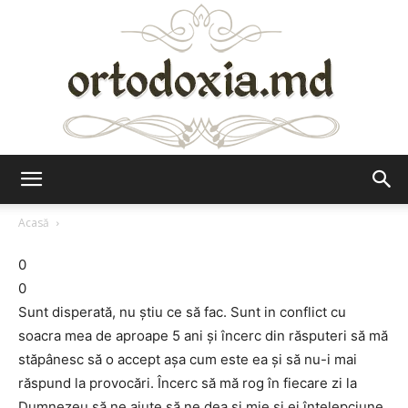
Ortodoxia.md
Acasă
0
0
Sunt disperată, nu ştiu ce să fac. Sunt in conflict cu
soacra mea de aproape 5 ani şi încerc din răsputeri să mă
stăpânesc să o accept aşa cum este ea şi să nu-i mai
răspund la provocări. Încerc să mă rog în fiecare zi la
Dumnezeu să ne ajute să ne dea şi mie şi ei înţelepciune