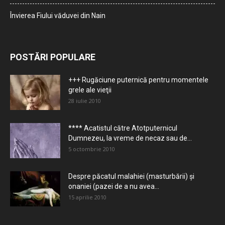
Învierea Fiului văduvei din Nain
POSTĂRI POPULARE
+++ Rugăciune puternică pentru momentele
grele ale vieţii
28 iulie 2010
**** Acatistul către Atotputernicul
Dumnezeu, la vreme de necaz sau de...
5 octombrie 2010
Despre păcatul malahiei (masturbării) şi
onaniei (pazei de a nu avea...
15 aprilie 2010