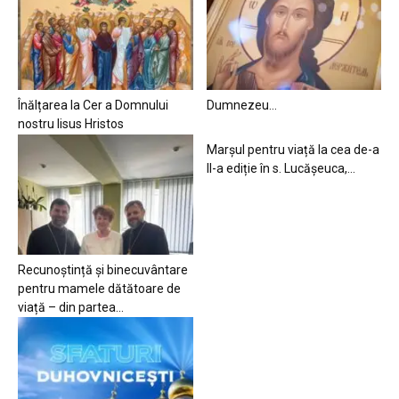
Înălțarea la Cer a Domnului
Dumnezeu…
nostru Iisus Hristos
Marșul pentru viață la cea de-a
II-a ediție în s. Lucășeuca,...
Recunoștință și binecuvântare
pentru mamele dătătoare de
viață – din partea...