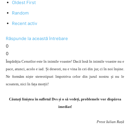
Oldest First
Random
Recent activ
Răspunde la această întrebare
0
0
Împărăția Cerurilor este în inimile voastre! Dacă însă în inimile voastre nu e
pace, atunci, acolo e iad. Și deseori, nu e vina în cei din jur, ci în noi înșine.
Ne formăm niște stereotipuri împotriva celor din jurul nostru și nu le
scoatem, nici în fața morții!
Căutați liniștea în sufletul Dvs și o să vedeți, problemele vor dispărea
imediat!
Preot Iulian Rață