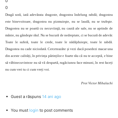
0
0
Dragă soră, iată adevărata dragoste, dragostea îndelung rabdă; dragostea
este binevoitoare, dragostea nu pizmuieşte, nu se laudă, nu se trufeşte.
Dragostea nu se poartă cu necuviinţă, nu caută ale sale, nu se aprinde de
mânie, nu gândeşte răul. Nu se bucură de nedreptate, ci se bucură de adevăr.
Toate le suferă, toate le crede, toate le nădăjduieşte, toate le rabdă.
Dragostea nu cade niciodată. Cerceteazăte și vezi dacă posedezi macar una
din aceste calități, în privința părinților e foarte rău că nu te acceptă, e bine
să văbinecuvinteze nu să vă despartă, rugăciunea face minuni, în rest faceți
nu cum vrei tu ci cum vreți voi.
Prot Victor Mihalachi
Guest
a răspuns
14 ani ago
You must
login
to post comments