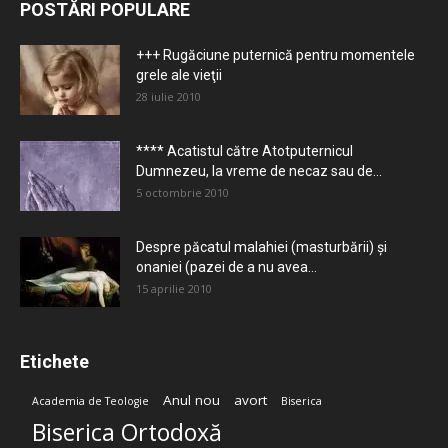
POSTĂRI POPULARE
+++ Rugăciune puternică pentru momentele
grele ale vieţii
28 iulie 2010
**** Acatistul către Atotputernicul
Dumnezeu, la vreme de necaz sau de...
5 octombrie 2010
Despre păcatul malahiei (masturbării) şi
onaniei (pazei de a nu avea...
15 aprilie 2010
Etichete
Anul nou
avort
Academia de Teologie
Biserica
Biserica Ortodoxă