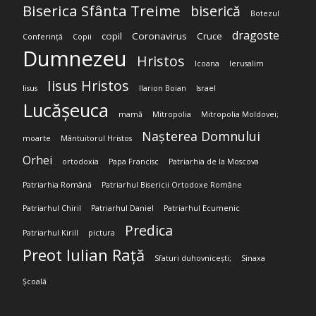
Biserica Sfânta Treime
biserică
Botezul
dragoste
copil
Coronavirus
Cruce
Conferință
Copii
Dumnezeu
Hristos
Icoana
Ierusalim
Iisus Hristos
Iisus
Ilarion Boian
Israel
Lucășeuca
mamă
Mitropolia
Mitropolia Moldovei;
Nașterea Domnului
moarte
Mântuitorul Hristos
Orhei
ortodoxia
Papa Francisc
Patriarhia de la Moscova
Patriarhia Română
Patriarhul Bisericii Ortodoxe Române
Patriarhul Chiril
Patriarhul Daniel
Patriarhul Ecumenic
Predica
Patriarhul Kirill
pictura
Preot Iulian Rață
Sfaturi duhovnicești;
Sinaxa
Școală