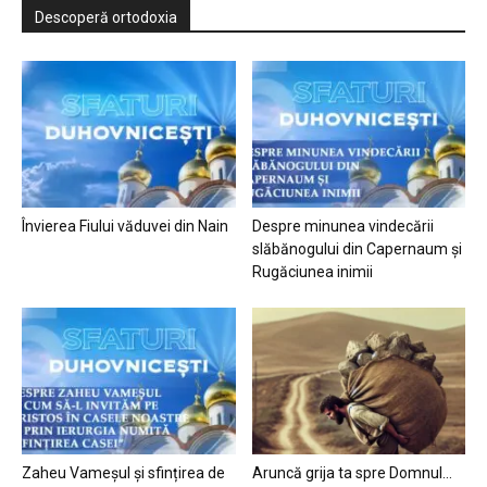
Descoperă ortodoxia
Învierea Fiului văduvei din Nain
Despre minunea vindecării
slăbănogului din Capernaum și
Rugăciunea inimii
Zaheu Vameșul și sfințirea de
Aruncă grija ta spre Domnul…