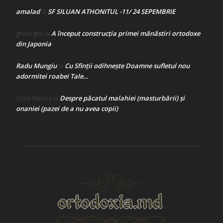
amalad
SF SILUAN ATHONITUL -11/ 24 SEPEMBRIE
la
A început construcţia primei mănăstiri ortodoxe
gheorghe
la
din Japonia
Radu Mungiu
Cu Sfinții odihnește Doamne sufletul nou
la
adormitei roabei Tale…
Despre păcatul malahiei (masturbării) şi
Crina Marina
la
onaniei (pazei de a nu avea copii)