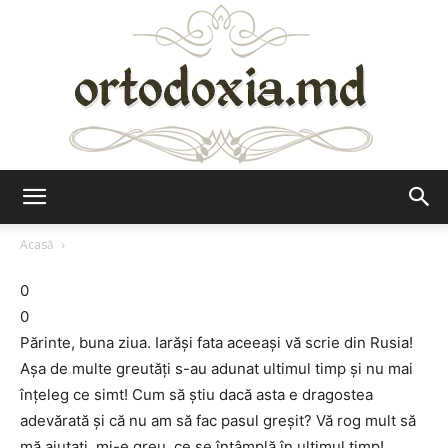
Ortodoxia.md
Acasă
0
0
Părinte, buna ziua. Iarăşi fata aceeaşi vă scrie din Rusia!
Aşa de multe greutăţi s-au adunat ultimul timp şi nu mai
înţeleg ce simt! Cum să ştiu dacă asta e dragostea
adevărată şi că nu am să fac pasul greşit? Vă rog mult să
mă ajutaţi, mi-e greu, ce se întâmplă în ultimul timp!