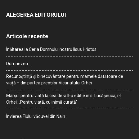
ALEGEREA EDITORULUI
Articole recente
Înălțarea la Cer a Domnului nostru Iisus Hristos
Dumnezeu…
Recunoștință și binecuvântare pentru mamele dătătoare de
viață – din partea preoților Vicariatului Orhei
Marșul pentru viață la cea de-a II-a ediție în s. Lucășeuca, r-l
Orhei: „Pentru viață, cu inimă curată”
Învierea Fiului văduvei din Nain