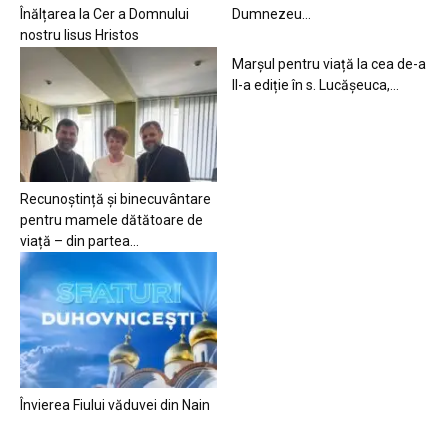
Înălțarea la Cer a Domnului
Dumnezeu…
nostru Iisus Hristos
Marșul pentru viață la cea de-a
II-a ediție în s. Lucășeuca,...
Recunoștință și binecuvântare
pentru mamele dătătoare de
viață – din partea...
Învierea Fiului văduvei din Nain