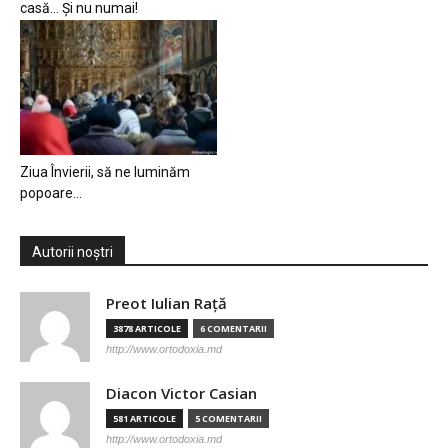
casă… Și nu numai!
Ziua Învierii, să ne luminăm
popoare…
Autorii noștri
Preot Iulian Raţă
3878 ARTICOLE
6 COMENTARII
http://www.ortodoxia.md
Diacon Victor Casian
581 ARTICOLE
5 COMENTARII
http://www.ortodoxia.md