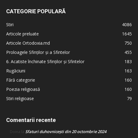
CATEGORIE POPULARĂ
Stiri
4086
Articole preluate
1645
Articole Ortodoxia.md
750
Proloagele Sfinților și a Sfintelor
455
6. Acatiste închinate Sfinților și Sfintelor
183
Rugăciuni
163
Fără categorie
160
Poezia religioasă
160
Stiri religioase
79
Comentarii recente
Sfaturi duhovnicești din 20 octombrie 2024
Doina
la