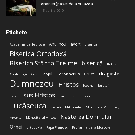
onaniei (pazei de a nu avea...
15 aprilie 2010
Etichete
Anul nou
avort
Academia de Teologie
Biserica
Biserica Ortodoxă
Biserica Sfânta Treime
biserică
Botezul
dragoste
copil
Coronavirus
Cruce
Conferință
Copii
Dumnezeu
Hristos
Icoana
Ierusalim
Iisus Hristos
Iisus
Ilarion Boian
Israel
Lucășeuca
mamă
Mitropolia
Mitropolia Moldovei;
Nașterea Domnului
moarte
Mântuitorul Hristos
Orhei
ortodoxia
Papa Francisc
Patriarhia de la Moscova