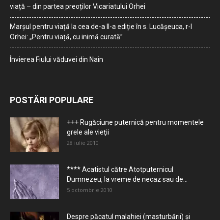
viață – din partea preoților Vicariatului Orhei
Marșul pentru viață la cea de-a II-a ediție în s. Lucășeuca, r-l
Orhei: „Pentru viață, cu inimă curată”
Învierea Fiului văduvei din Nain
POSTĂRI POPULARE
+++ Rugăciune puternică pentru momentele
grele ale vieţii
28 iulie 2010
**** Acatistul către Atotputernicul
Dumnezeu, la vreme de necaz sau de...
5 octombrie 2010
Despre păcatul malahiei (masturbării) şi