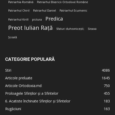
Patriarhia Română
Patriarhul Bisericii Ortodoxe Române
Patriarhul Chiril
Patriarhul Daniel
Patriarhul Ecumenic
Predica
Patriarhul Kirill
pictura
Preot Iulian Rață
Sfaturi duhovnicești;
Sinaxa
Școală
CATEGORIE POPULARĂ
Stiri
4086
Articole preluate
1645
Articole Ortodoxia.md
750
Proloagele Sfinților și a Sfintelor
455
6. Acatiste închinate Sfinților și Sfintelor
183
Rugăciuni
163