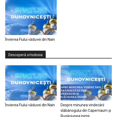
Învierea Fiului văduvei din Nain
Descoperă ortodoxia
Învierea Fiului văduvei din Nain
Despre minunea vindecării
slăbănogului din Capernaum și
Rugăciunea inimii