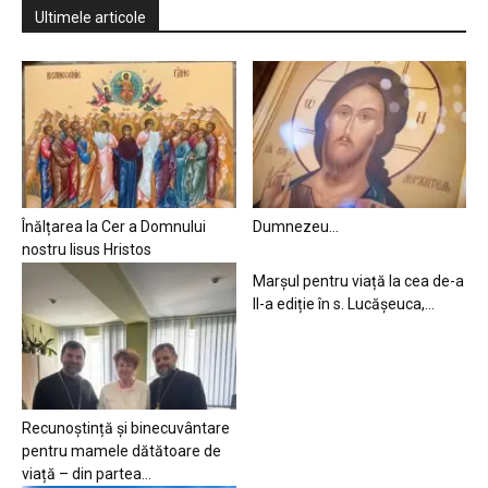
Ultimele articole
Înălțarea la Cer a Domnului
Dumnezeu…
nostru Iisus Hristos
Marșul pentru viață la cea de-a
II-a ediție în s. Lucășeuca,...
Recunoștință și binecuvântare
pentru mamele dătătoare de
viață – din partea...