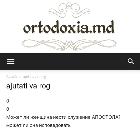
Ortodoxia.md
Acasă
ajutati va rog
ajutati va rog
0
0
Может ли женщина нести служение АПОСТОЛА?
может ли она исповедовать