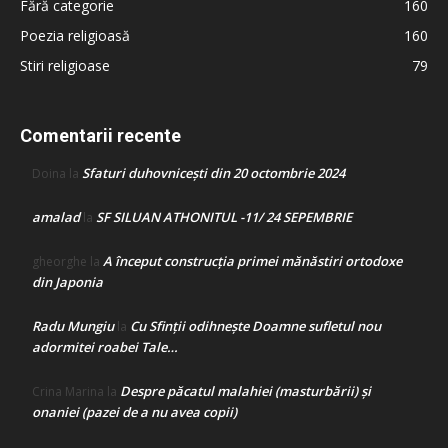
Fără categorie
160
Poezia religioasă
160
Stiri religioase
79
Comentarii recente
Sfaturi duhovnicești din 20 octombrie 2024
Doina
la
amalad
SF SILUAN ATHONITUL -11/ 24 SEPEMBRIE
la
A început construcţia primei mănăstiri ortodoxe
gheorghe
la
din Japonia
Radu Mungiu
Cu Sfinții odihnește Doamne sufletul nou
la
adormitei roabei Tale…
Despre păcatul malahiei (masturbării) şi
Crina Marina
la
onaniei (pazei de a nu avea copii)