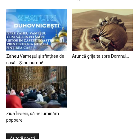
Zaheu Vameșul și sfințirea de
Aruncă grija ta spre Domnul…
casă… Și nu numai!
Ziua Învierii, să ne luminăm
popoare…
Autorii noștri