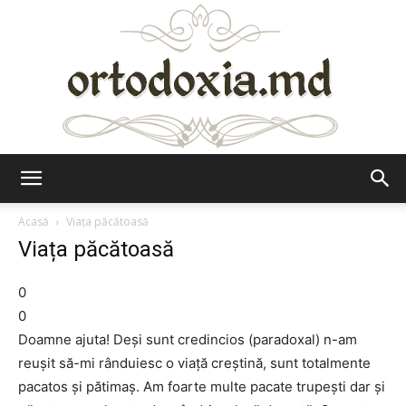
Ortodoxia.md
Acasă
Viața păcătoasă
Viața păcătoasă
0
0
Doamne ajuta! Deși sunt credincios (paradoxal) n-am
reușit să-mi rânduiesc o viață creștină, sunt totalmente
pacatos și pătimaș. Am foarte multe pacate trupești dar și