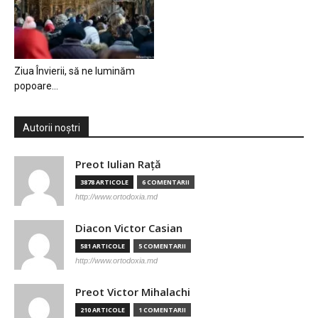
Ziua Învierii, să ne luminăm
popoare…
Autorii noștri
Preot Iulian Raţă
3878 ARTICOLE
6 COMENTARII
http://www.ortodoxia.md
Diacon Victor Casian
581 ARTICOLE
5 COMENTARII
http://www.ortodoxia.md
Preot Victor Mihalachi
210 ARTICOLE
1 COMENTARII