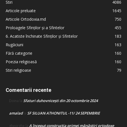
Stiri
4086
Articole preluate
1645
Articole Ortodoxia.md
750
Proloagele Sfinților și a Sfintelor
455
6. Acatiste închinate Sfinților și Sfintelor
183
Rugăciuni
163
Fără categorie
160
Poezia religioasă
160
Stiri religioase
79
Comentarii recente
Sfaturi duhovnicești din 20 octombrie 2024
Doina
la
amalad
SF SILUAN ATHONITUL -11/ 24 SEPEMBRIE
la
A început construcţia primei mănăstiri ortodoxe
gheorghe
la