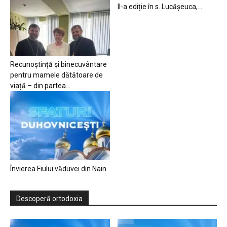
II-a ediție în s. Lucășeuca,...
Recunoștință și binecuvântare
pentru mamele dătătoare de
viață – din partea...
Învierea Fiului văduvei din Nain
Descoperă ortodoxia