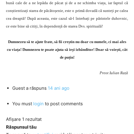
bună cale de a ne lepăda de păcat și de a ne schimba viața, iar faptul că
conștientizați starea de păcătoșenie, este o primă dovadă că sunteți pe calea
cea dreaptă! După aceasta, este cazul să-l întrebați pe părintele duhovnic,
ce este bine să citiți, în dependență de starea Dvs. spirituală!
Dumnezeu să te ajute frate, să fii creștin nu doar cu numele, ci mai ales
cu viața! Dumnezeu te poate ajuta să ieși izbânditor! Doar să voiești, cât
de puțin!
Preot Iulian Rață
Guest
a răspuns
14 ani ago
You must
login
to post comments
Afișare 1 rezultat
Răspunsul tău