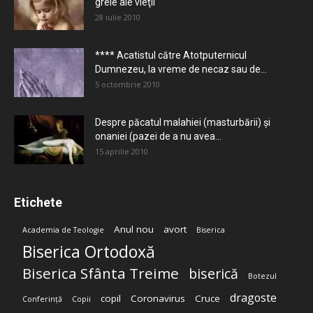
grele ale vieţii
28 iulie 2010
**** Acatistul către Atotputernicul
Dumnezeu, la vreme de necaz sau de...
5 octombrie 2010
Despre păcatul malahiei (masturbării) şi
onaniei (pazei de a nu avea...
15 aprilie 2010
Etichete
Anul nou
avort
Academia de Teologie
Biserica
Biserica Ortodoxă
Biserica Sfânta Treime
biserică
Botezul
dragoste
copil
Coronavirus
Cruce
Conferință
Copii