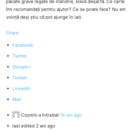
păcate grave legate de mândrie, slavă deșartă. Ce carte
îmi recomandați pentru ajutor? Ce se poate face? Nu am
voință deși știu că pot ajunge în iad.
Share
Facebook
Twitter
Google+
Tumblr
LinkedIn
Mail
Cosmin
a întrebat
14 ani ago
last edited 2 ani ago