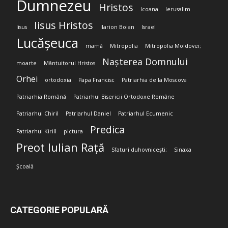
Dumnezeu
Hristos
Icoana
Ierusalim
Iisus Hristos
Iisus
Ilarion Boian
Israel
Lucășeuca
mamă
Mitropolia
Mitropolia Moldovei;
Nașterea Domnului
moarte
Mântuitorul Hristos
Orhei
ortodoxia
Papa Francisc
Patriarhia de la Moscova
Patriarhia Română
Patriarhul Bisericii Ortodoxe Române
Patriarhul Chiril
Patriarhul Daniel
Patriarhul Ecumenic
Predica
Patriarhul Kirill
pictura
Preot Iulian Rață
Sfaturi duhovnicești;
Sinaxa
Școală
CATEGORIE POPULARĂ