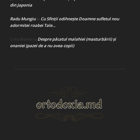
din Japonia
Radu Mungiu
Cu Sfinții odihnește Doamne sufletul nou
la
adormitei roabei Tale…
Despre păcatul malahiei (masturbării) şi
Crina Marina
la
onaniei (pazei de a nu avea copii)