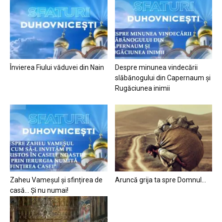
Învierea Fiului văduvei din Nain
Despre minunea vindecării
slăbănogului din Capernaum și
Rugăciunea inimii
Zaheu Vameșul și sfințirea de
Aruncă grija ta spre Domnul…
casă… Și nu numai!