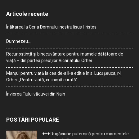
Articole recente
Înălțarea la Cer a Domnului nostru Iisus Hristos
Dumnezeu…
Recunoștință și binecuvântare pentru mamele dătătoare de
viață – din partea preoților Vicariatului Orhei
Marșul pentru viață la cea de-a II-a ediție în s. Lucășeuca, r-l
Orhei: „Pentru viață, cu inimă curată”
Învierea Fiului văduvei din Nain
POSTĂRI POPULARE
+++ Rugăciune puternică pentru momentele