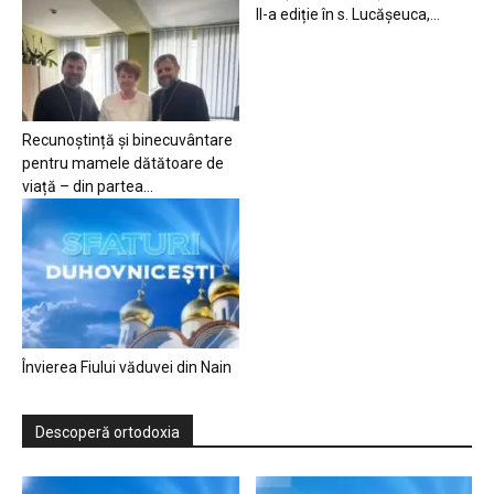
II-a ediție în s. Lucășeuca,...
Recunoștință și binecuvântare
pentru mamele dătătoare de
viață – din partea...
Învierea Fiului văduvei din Nain
Descoperă ortodoxia