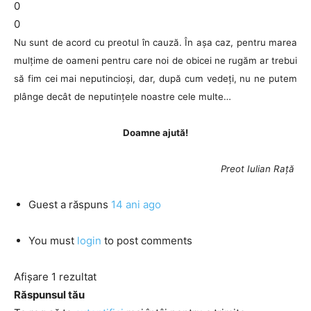
0
0
Nu sunt de acord cu preotul în cauză. În așa caz, pentru marea
mulțime de oameni pentru care noi de obicei ne rugăm ar trebui
să fim cei mai neputincioși, dar, după cum vedeți, nu ne putem
plânge decât de neputințele noastre cele multe…
Doamne ajută!
Preot Iulian Rață
Guest
a răspuns
14 ani ago
You must
login
to post comments
Afișare 1 rezultat
Răspunsul tău