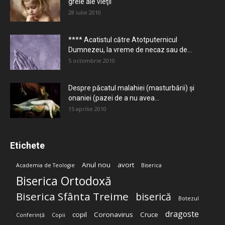
grele ale vieţii
28 iulie 2010
**** Acatistul către Atotputernicul
Dumnezeu, la vreme de necaz sau de...
5 octombrie 2010
Despre păcatul malahiei (masturbării) şi
onaniei (pazei de a nu avea...
15 aprilie 2010
Etichete
Anul nou
avort
Academia de Teologie
Biserica
Biserica Ortodoxă
Biserica Sfânta Treime
biserică
Botezul
dragoste
copil
Coronavirus
Cruce
Conferință
Copii