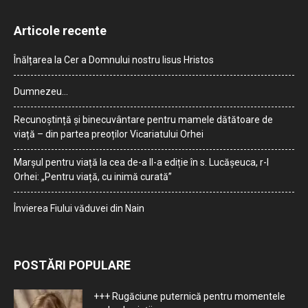
Articole recente
Înălțarea la Cer a Domnului nostru Iisus Hristos
Dumnezeu…
Recunoștință și binecuvântare pentru mamele dătătoare de
viață – din partea preoților Vicariatului Orhei
Marșul pentru viață la cea de-a II-a ediție în s. Lucășeuca, r-l
Orhei: „Pentru viață, cu inimă curată”
Învierea Fiului văduvei din Nain
POSTĂRI POPULARE
+++ Rugăciune puternică pentru momentele