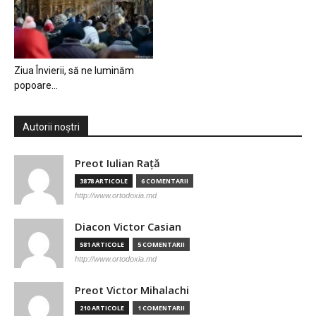
Ziua Învierii, să ne luminăm
popoare…
Autorii noștri
Preot Iulian Raţă
3878 ARTICOLE
6 COMENTARII
http://www.ortodoxia.md
Diacon Victor Casian
581 ARTICOLE
5 COMENTARII
http://www.ortodoxia.md
Preot Victor Mihalachi
210 ARTICOLE
1 COMENTARII