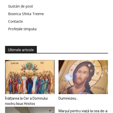
Gustări de post
Biserica Sfinta Treime
Contacte
Profețiile timpului
Ultimele articole
Înălțarea la Cer a Domnului
Dumnezeu…
nostru Iisus Hristos
Marșul pentru viață la cea de-a