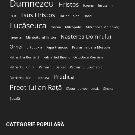
Dumnezeu
Hristos
Icoana
Ierusalim
Iisus Hristos
Iisus
Ilarion Boian
Israel
Lucășeuca
mamă
Mitropolia
Mitropolia Moldovei;
Nașterea Domnului
moarte
Mântuitorul Hristos
Orhei
ortodoxia
Papa Francisc
Patriarhia de la Moscova
Patriarhia Română
Patriarhul Bisericii Ortodoxe Române
Patriarhul Chiril
Patriarhul Daniel
Patriarhul Ecumenic
Predica
Patriarhul Kirill
pictura
Preot Iulian Rață
Sfaturi duhovnicești;
Sinaxa
Școală
CATEGORIE POPULARĂ