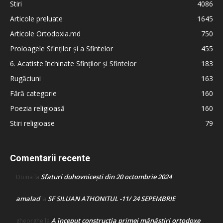
Stiri
4086
Articole preluate
1645
Articole Ortodoxia.md
750
Proloagele Sfinților și a Sfintelor
455
6. Acatiste închinate Sfinților și Sfintelor
183
Rugăciuni
163
Fără categorie
160
Poezia religioasă
160
Stiri religioase
79
Comentarii recente
Sfaturi duhovnicești din 20 octombrie 2024
Doina
la
amalad
SF SILUAN ATHONITUL -11/ 24 SEPEMBRIE
la
A început construcţia primei mănăstiri ortodoxe
gheorghe
la