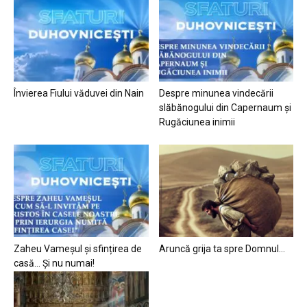
Învierea Fiului văduvei din Nain
Despre minunea vindecării
slăbănogului din Capernaum și
Rugăciunea inimii
Zaheu Vameșul și sfințirea de
Aruncă grija ta spre Domnul…
casă… Și nu numai!