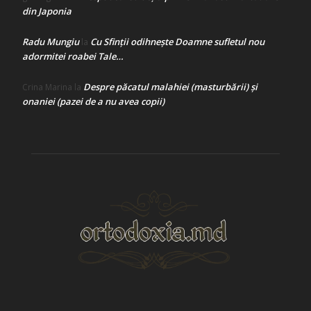
din Japonia
Radu Mungiu
Cu Sfinții odihnește Doamne sufletul nou
la
adormitei roabei Tale…
Despre păcatul malahiei (masturbării) şi
Crina Marina
la
onaniei (pazei de a nu avea copii)