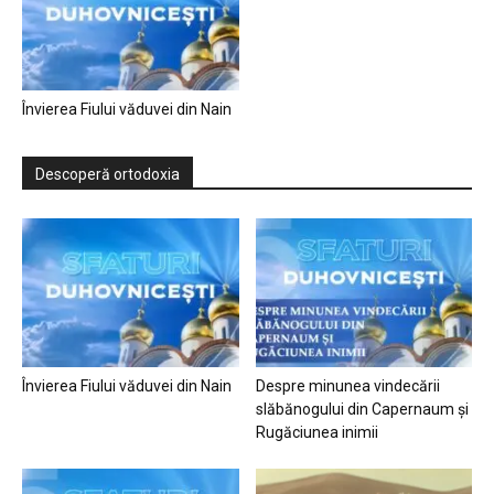
Învierea Fiului văduvei din Nain
Descoperă ortodoxia
Învierea Fiului văduvei din Nain
Despre minunea vindecării
slăbănogului din Capernaum și
Rugăciunea inimii