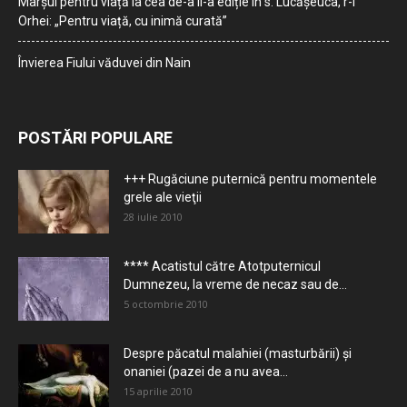
Marșul pentru viață la cea de-a II-a ediție în s. Lucășeuca, r-l
Orhei: „Pentru viață, cu inimă curată”
Învierea Fiului văduvei din Nain
POSTĂRI POPULARE
+++ Rugăciune puternică pentru momentele
grele ale vieţii
28 iulie 2010
**** Acatistul către Atotputernicul
Dumnezeu, la vreme de necaz sau de...
5 octombrie 2010
Despre păcatul malahiei (masturbării) şi
onaniei (pazei de a nu avea...
15 aprilie 2010