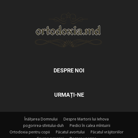
DESPRE NOI
URMAȚI-NE
Înălțarea Domnului
Despre Martorii lui Iehova
pogorirea-sfintului-duh
Piedici în calea mîntuirii
Ortodoxia pentru copii
Păcatul avortului
Păcatul vrăjitoriilor