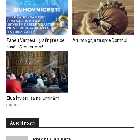
Zaheu Vameșul și sfințirea de
Aruncă grija ta spre Domnul…
casă… Și nu numai!
Ziua Învierii, să ne luminăm
popoare…
Autorii noștri
Preot Iulian Raţă