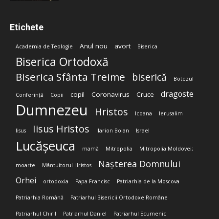
Etichete
Anul nou
avort
Academia de Teologie
Biserica
Biserica Ortodoxă
Biserica Sfânta Treime
biserică
Botezul
dragoste
copil
Coronavirus
Cruce
Conferință
Copii
Dumnezeu
Hristos
Icoana
Ierusalim
Iisus Hristos
Iisus
Ilarion Boian
Israel
Lucășeuca
mamă
Mitropolia
Mitropolia Moldovei;
Nașterea Domnului
moarte
Mântuitorul Hristos
Orhei
ortodoxia
Papa Francisc
Patriarhia de la Moscova
Patriarhia Română
Patriarhul Bisericii Ortodoxe Române
Patriarhul Chiril
Patriarhul Daniel
Patriarhul Ecumenic