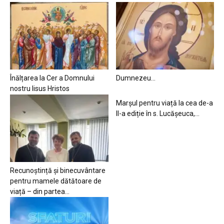
Înălțarea la Cer a Domnului
Dumnezeu…
nostru Iisus Hristos
Marșul pentru viață la cea de-a
II-a ediție în s. Lucășeuca,...
Recunoștință și binecuvântare
pentru mamele dătătoare de
viață – din partea...