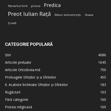
Predica
Patriarhul Kirill
pictura
Preot Iulian Rață
Sfaturi duhovnicești;
Sinaxa
Școală
CATEGORIE POPULARĂ
Stiri
4086
Articole preluate
1645
Articole Ortodoxia.md
750
Proloagele Sfinților și a Sfintelor
455
6. Acatiste închinate Sfinților și Sfintelor
183
Rugăciuni
163
Fără categorie
160
Poezia religioasă
160