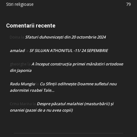
Stiri religioase
79
Comentarii recente
Sfaturi duhovnicești din 20 octombrie 2024
Doina
la
amalad
SF SILUAN ATHONITUL -11/ 24 SEPEMBRIE
la
A început construcţia primei mănăstiri ortodoxe
gheorghe
la
din Japonia
Radu Mungiu
Cu Sfinții odihnește Doamne sufletul nou
la
adormitei roabei Tale…
Despre păcatul malahiei (masturbării) şi
Crina Marina
la
onaniei (pazei de a nu avea copii)