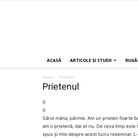
ACASĂ
ARTICOLE ŞI STUDII
RUGĂ
Acasă
Prietenul
Prietenul
0
0
Sărut mâna, părinte. Am un prieten foarte b
am o prietenă, dar el nu. De ceva timp este s
spus şi mie despre acest lucru resemnat. L-a