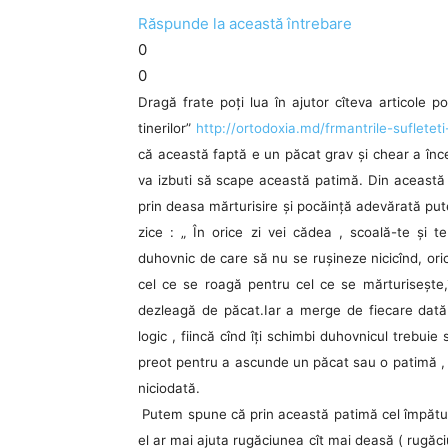
Răspunde la această întrebare
0
0
Dragă frate poţi lua în ajutor cîteva articole po
tinerilor”
http://ortodoxia.md/frmantrile-sufleteti-
că această faptă e un păcat grav şi chear a înce
va izbuti să scape această patimă. Din această c
prin deasa mărturisire şi pocăinţă adevărată pu
zice : „ În orice zi vei cădea , scoală-te şi t
duhovnic de care să nu se ruşineze nicicînd, oric
cel ce se roagă pentru cel ce se mărturiseşte,î
dezleagă de păcat.Iar a merge de fiecare dată l
logic , fiincă cînd îţi schimbi duhovnicul trebuie 
preot pentru a ascunde un păcat sau o patimă , 
niciodată.
Putem spune că prin această patimă cel împătumi
el ar mai ajuta rugăciunea cît mai deasă ( rugăciun