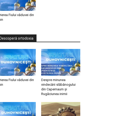
vierea Fiului văduvei din
in
Descoperă ortodoxia
vierea Fiului văduvei din
Despre minunea
in
vindecării slăbănogului
din Capernaum și
Rugăciunea inimii