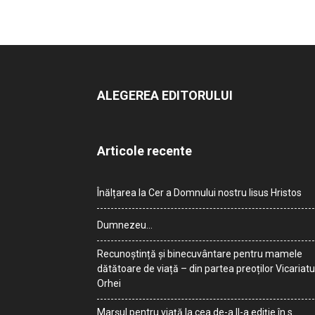
ALEGEREA EDITORULUI
Articole recente
Înălțarea la Cer a Domnului nostru Iisus Hristos
Dumnezeu…
Recunoștință și binecuvântare pentru mamele
dătătoare de viață – din partea preoților Vicariatu
Orhei
Marșul pentru viață la cea de-a II-a ediție în s.