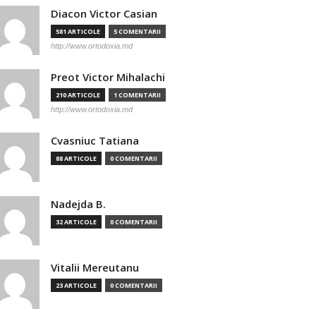
Diacon Victor Casian
581 ARTICOLE
5 COMENTARII
http://www.ortodoxia.md
Preot Victor Mihalachi
210 ARTICOLE
1 COMENTARII
http://www.ortodoxia.md
Cvasniuc Tatiana
88 ARTICOLE
0 COMENTARII
Nadejda B.
32 ARTICOLE
0 COMENTARII
Vitalii Mereutanu
23 ARTICOLE
0 COMENTARII