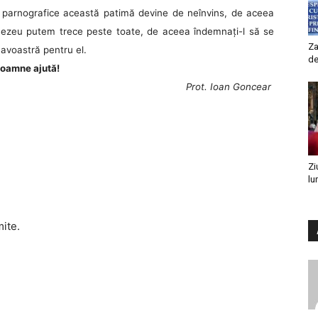
ini parnografice această patimă devine de neînvins, de aceea
nezeu putem trece peste toate, de aceea îndemnaţi-l să se
Za
eavoastră pentru el.
de
oamne ajută!
Prot. Ioan Goncear
Zi
lu
mite.