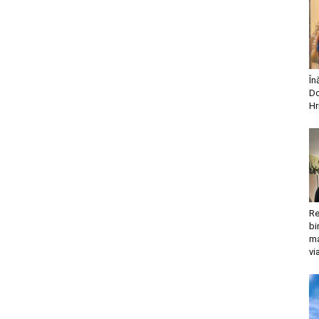
În
Do
Hr
Re
bi
ma
vi