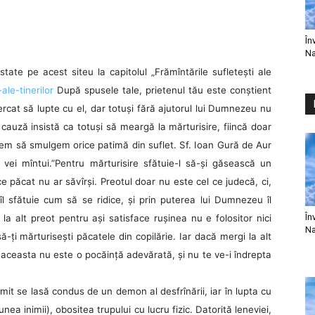
În
Na
state pe acest siteu la capitolul „Frămîntările sufleteşti ale
ale-tinerilor
După spusele tale, prietenul tău este conştient
rcat să lupte cu el, dar totuşi fără ajutorul lui Dumnezeu nu
auză insistă ca totuşi să meargă la mărturisire, fiincă doar
tem să smulgem orice patimă din suflet. Sf. Ioan Gură de Aur
e vei mîntui.”Pentru mărturisire sfătuie-l să-şi găsească un
e păcat nu ar săvîrşi. Preotul doar nu este cel ce judecă, ci,
l sfătuie cum să se ridice, şi prin puterea lui Dumnezeu îl
În
a alt preot pentru aşi satisface ruşinea nu e folositor nici
Na
să-ţi mărturiseşti păcatele din copilărie. Iar dacă mergi la alt
aceasta nu este o pocăinţă adevărată, şi nu te ve-i îndrepta
t se lasă condus de un demon al desfrînării, iar în lupta cu
ea inimii), obositea trupului cu lucru fizic. Datorită leneviei,