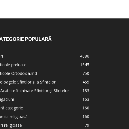
ATEGORIE POPULARĂ
iri
4086
ticole preluate
1645
ticole Ortodoxia.md
750
oloagele Sfinților și a Sfintelor
455
 Acatiste închinate Sfinților și Sfintelor
183
găciuni
163
ră categorie
160
ezia religioasă
160
iri religioase
79