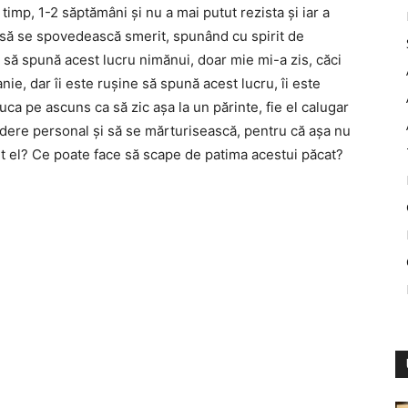
 timp, 1-2 săptămâni şi nu a mai putut rezista şi iar a
 să se spovedească smerit, spunând cu spirit de
 să spună acest lucru nimănui, doar mie mi-a zis, căci
ie, dar îi este ruşine să spună acest lucru, îi este
 duca pe ascuns ca să zic aşa la un părinte, fie el calugar
dere personal şi să se mărturisească, pentru că aşa nu
dit el? Ce poate face să scape de patima acestui păcat?