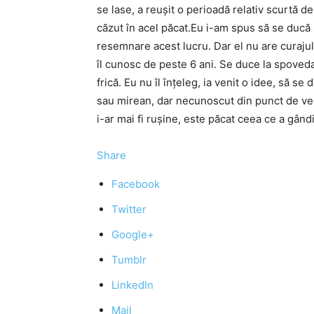
se lase, a reuşit o perioadă relativ scurtă de
căzut în acel păcat.Eu i-am spus să se ducă
resemnare acest lucru. Dar el nu are curajul
îl cunosc de peste 6 ani. Se duce la spovedan
frică. Eu nu îl înţeleg, ia venit o idee, să se
sau mirean, dar necunoscut din punct de ve
i-ar mai fi ruşine, este păcat ceea ce a gân
Share
Facebook
Twitter
Google+
Tumblr
LinkedIn
Mail