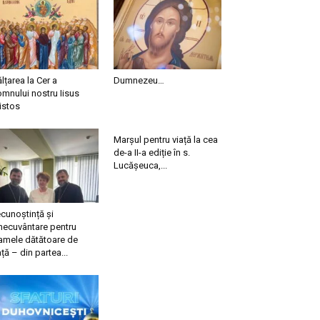
ălțarea la Cer a
Dumnezeu…
mnului nostru Iisus
istos
Marșul pentru viață la cea
de-a II-a ediție în s.
Lucășeuca,...
cunoștință și
necuvântare pentru
mele dătătoare de
ață – din partea...