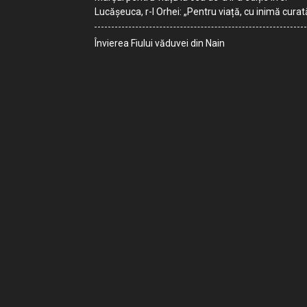
Lucășeuca, r-l Orhei: „Pentru viață, cu inimă curat
Învierea Fiului văduvei din Nain