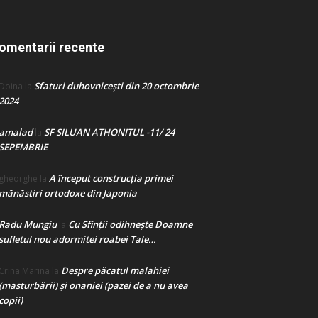
omentarii recente
Sfaturi duhovnicești din 20 octombrie
Doina
la
2024
amalad
SF SILUAN ATHONITUL -11/ 24
la
SEPEMBRIE
A început construcţia primei
gheorghe
la
mănăstiri ortodoxe din Japonia
Radu Mungiu
Cu Sfinții odihnește Doamne
la
sufletul nou adormitei roabei Tale…
Despre păcatul malahiei
Crina Marina
la
(masturbării) şi onaniei (pazei de a nu avea
copii)