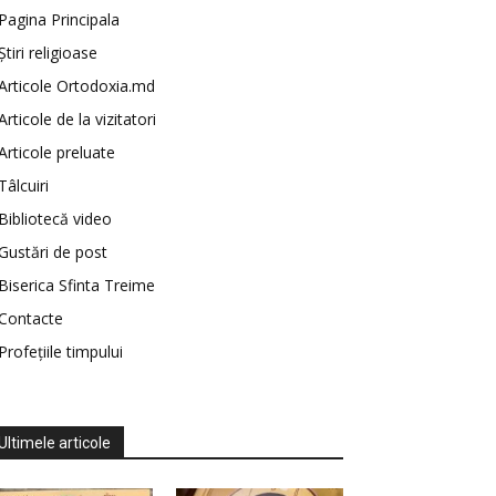
Pagina Principala
Știri religioase
Articole Ortodoxia.md
Articole de la vizitatori
Articole preluate
Tâlcuiri
Bibliotecă video
Gustări de post
Biserica Sfinta Treime
Contacte
Profețiile timpului
Ultimele articole