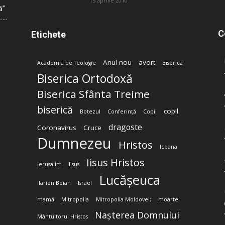
15 aprilie 2010
ă”
C
Etichete
Anul nou
avort
Academia de Teologie
Biserica
Biserica Ortodoxă
Biserica Sfânta Treime
biserică
copil
Botezul
Conferință
Copii
dragoste
Coronavirus
Cruce
Dumnezeu
Hristos
Icoana
Iisus Hristos
Ierusalim
Iisus
Lucășeuca
Ilarion Boian
Israel
mamă
Mitropolia
Mitropolia Moldovei;
moarte
Nașterea Domnului
Mântuitorul Hristos