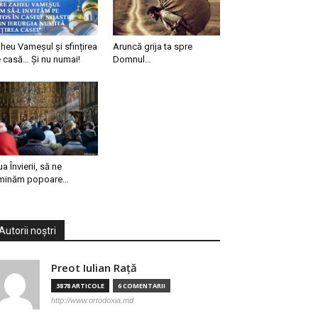
heu Vameșul și sfințirea
Aruncă grija ta spre
 casă… Și nu numai!
Domnul…
ua Învierii, să ne
minăm popoare…
Autorii noștri
Preot Iulian Raţă
3878 ARTICOLE
6 COMENTARII
http://www.ortodoxia.md