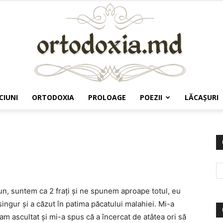
CIUNI
ORTODOXIA
PROLOAGE
POEZII
LĂCAŞURI
Ortodoxia.md
un, suntem ca 2 fraţi şi ne spunem aproape totul, eu
ingur şi a căzut în patima păcatului malahiei. Mi-a
m ascultat şi mi-a spus că a încercat de atâtea ori să