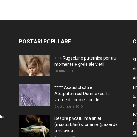
POSTĂRI POPULARE
C
+++ Rugăciune puternică pentru
St
momentele grele ale vieţii
Ar
28 iulie 2010
Ar
Pr
**** Acatistul către
Atotputernicul Dumnezeu, la
6.
vreme de necaz sau de...
Ru
5 octombrie 2010
Fă
lui
Despre păcatul malahiei
Po
(masturbării) şi onaniei (pazei de
a nu avea...
St