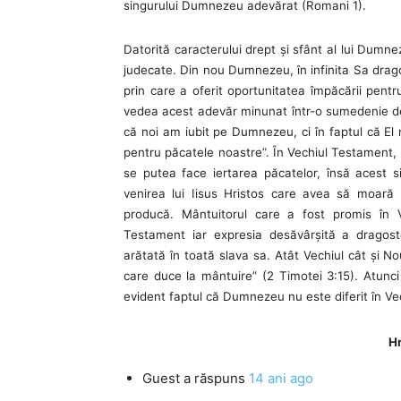
singurului Dumnezeu adevărat (Romani 1).
Datorită caracterului drept şi sfânt al lui Dumnez
judecate. Din nou Dumnezeu, în infinita Sa drago
prin care a oferit oportunitatea împăcării pen
vedea acest adevăr minunat într-o sumedenie de 
că noi am iubit pe Dumnezeu, ci în faptul că El n
pentru păcatele noastre”. În Vechiul Testament, 
se putea face iertarea păcatelor, însă acest s
venirea lui Iisus Hristos care avea să moară
producă. Mântuitorul care a fost promis în V
Testament iar expresia desăvârşită a dragoste
arătată în toată slava sa. Atât Vechiul cât şi 
care duce la mântuire” (2 Timotei 3:15). Atunci
evident faptul că Dumnezeu nu este diferit în V
Hr
Guest
a răspuns
14 ani ago