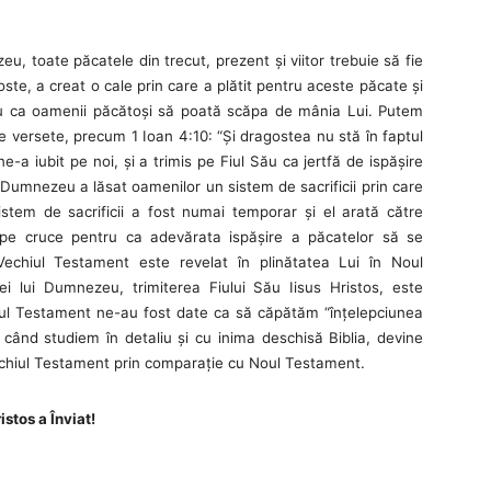
eu, toate păcatele din trecut, prezent şi viitor trebuie să fie
ste, a creat o cale prin care a plătit pentru aceste păcate şi
tru ca oamenii păcătoşi să poată scăpa de mânia Lui. Putem
versete, precum 1 Ioan 4:10: “Şi dragostea nu stă în faptul
e-a iubit pe noi, şi a trimis pe Fiul Său ca jertfă de ispăşire
Dumnezeu a lăsat oamenilor un sistem de sacrificii prin care
istem de sacrificii a fost numai temporar şi el arată către
 pe cruce pentru ca adevărata ispăşire a păcatelor să se
echiul Testament este revelat în plinătatea Lui în Noul
i lui Dumnezeu, trimiterea Fiului Său Iisus Hristos, este
Noul Testament ne-au fost date ca să căpătăm “înţelepciunea
 când studiem în detaliu şi cu inima deschisă Biblia, devine
echiul Testament prin comparaţie cu Noul Testament.
istos a Înviat!