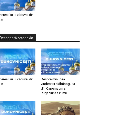
vierea Fiului văduvei din
in
Descoperă ortodoxia
vierea Fiului văduvei din
Despre minunea
in
vindecării slăbănogului
din Capernaum și
Rugăciunea inimii