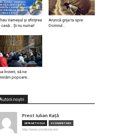
heu Vameșul și sfințirea
Aruncă grija ta spre
 casă… Și nu numai!
Domnul…
ua Învierii, să ne
minăm popoare…
Autorii noștri
Preot Iulian Raţă
3878 ARTICOLE
6 COMENTARII
http://www.ortodoxia.md