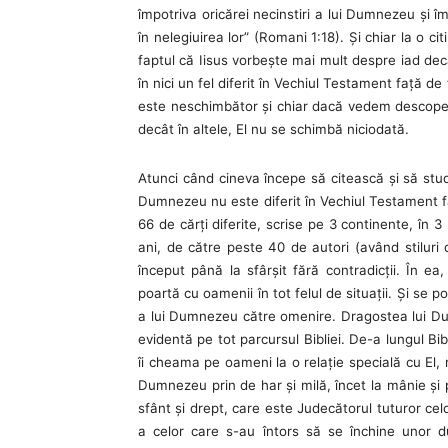
împotriva oricărei necinstiri a lui Dumnezeu şi î
în nelegiuirea lor” (Romani 1:18). Şi chiar la o 
faptul că Iisus vorbeşte mai mult despre iad dec
în nici un fel diferit în Vechiul Testament faţă
este neschimbător şi chiar dacă vedem descoper
decât în altele, El nu se schimbă niciodată.
Atunci când cineva începe să citească şi să stud
Dumnezeu nu este diferit în Vechiul Testament f
66 de cărţi diferite, scrise pe 3 continente, în 
ani, de către peste 40 de autori (având stiluri 
început până la sfârşit fără contradicţii. În e
poartă cu oamenii în tot felul de situaţii. Şi se
a lui Dumnezeu către omenire. Dragostea lui Du
evidentă pe tot parcursul Bibliei. De-a lungul B
îi cheama pe oameni la o relaţie specială cu El, 
Dumnezeu prin de har şi milă, încet la mânie şi
sfânt şi drept, care este Judecătorul tuturor ce
a celor care s-au întors să se închine unor du