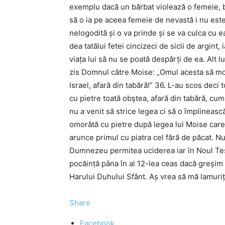
exemplu dacă un bărbat violează o femeie, b
să o ia pe aceea femeie de nevastă i nu este
nelogodită şi o va prinde şi se va culca cu ea
dea tatălui fetei cincizeci de sicli de argint,
viaţa lui să nu se poată despărţi de ea. Alt 
zis Domnul către Moise: „Omul acesta să moară
Israel, afară din tabără!” 36. L-au scos deci to
cu pietre toată obştea, afară din tabără, c
nu a venit să strice legea ci să o împlinească
omorâtă cu pietre după legea lui Moise care
arunce primul cu piatra cel fără de păcat. N
Dumnezeu permitea uciderea iar în Noul Tes
pocăinţă pâna în al 12-lea ceas dacă greşim 
Harului Duhului Sfânt. Aş vrea să mă lamuriţ
Share
Facebook