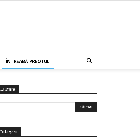
ÎNTREABĂ PREOTUL
Căutare
Categorii