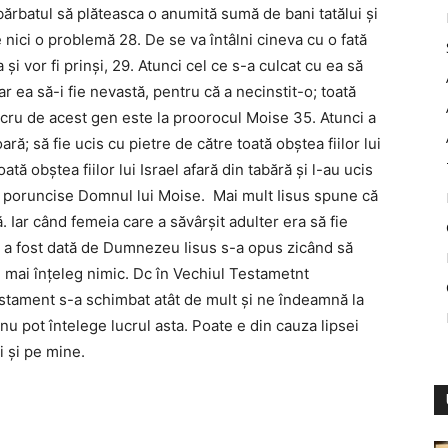
ărbatul să plăteasca o anumită sumă de bani tatălui şi
 nici o problemă 28. De se va întâlni cineva cu o fată
 şi vor fi prinşi, 29. Atunci cel ce s-a culcat cu ea să
 iar ea să-i fie nevastă, pentru că a necinstit-o; toată
lucru de acest gen este la proorocul Moise 35. Atunci a
; să fie ucis cu pietre de către toată obştea fiilor lui
ată obştea fiilor lui Israel afară din tabără şi l-au ucis
um poruncise Domnul lui Moise. Mai mult Iisus spune că
. Iar când femeia care a săvârşit adulter era să fie
 a fost dată de Dumnezeu Iisus s-a opus zicând să
u mai înţeleg nimic. Dc în Vechiul Testametnt
tament s-a schimbat atât de mult şi ne îndeamnă la
nu pot întelege lucrul asta. Poate e din cauza lipsei
i şi pe mine.