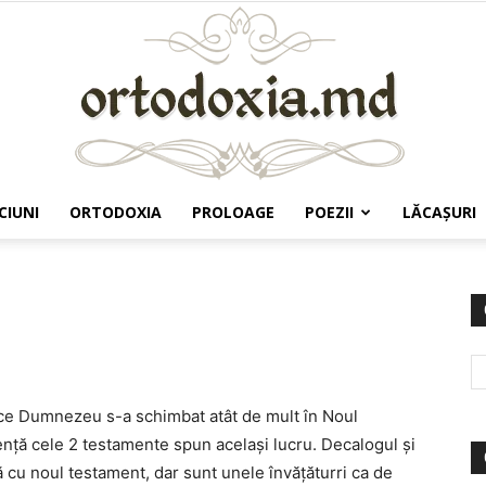
CIUNI
ORTODOXIA
PROLOAGE
POEZII
LĂCAŞURI
Ortodoxia.md
e ce Dumnezeu s-a schimbat atât de mult în Noul
nţă cele 2 testamente spun acelaşi lucru. Decalogul şi
 cu noul testament, dar sunt unele învăţăturri ca de