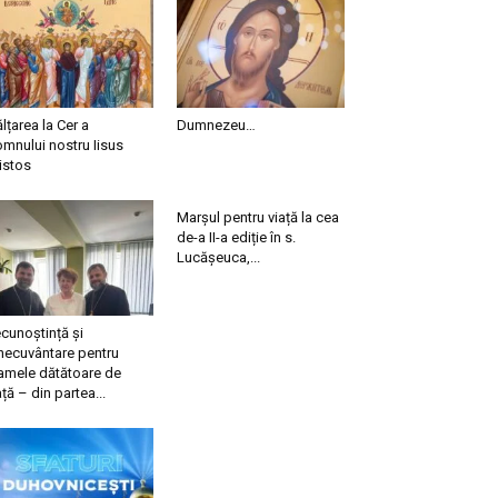
ălțarea la Cer a
Dumnezeu…
mnului nostru Iisus
istos
Marșul pentru viață la cea
de-a II-a ediție în s.
Lucășeuca,...
cunoștință și
necuvântare pentru
mele dătătoare de
ață – din partea...