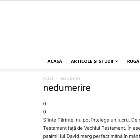
ACASĂ
ARTICOLE ŞI STUDII
RUGĂ
Acasă
nedumerire
nedumerire
0
0
Sfinte Părinte, nu pot înţelege un lucru. D
Testament faţă de Vechiul Testament. În ese
psalmii lui David merg perfect mână în mână