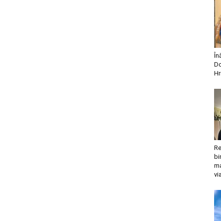
În
Do
Hr
Re
bi
ma
vi