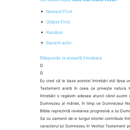
Newest First
Oldest First
Random
Recent activ
Răspunde la această întrebare
0
0
Eu cred că la baza acestei întrebări stă lipsa u
Testament arată în ceea ce priveşte natura l
întrebări o regăsim adesea atunci când auzim
Dumnezeu al mâniei, în timp ce Dumnezeul Nou
Biblia reprezintă revelarea progresivă a lui Dumn
Sa cu oamenii de-a lungul istoriei contribuie înt
caracterul lui Dumnezeu în Vechiul Testament p