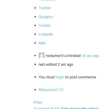
Twitter
Google+
Tumblr
LinkedIn
Mail
nedumerit
a întrebat
14 ani ago
last edited 2 ani ago
You must
login
to post comments
Răspunsuri (1)
Filter
Sortează după:
Cele mai multe voturi