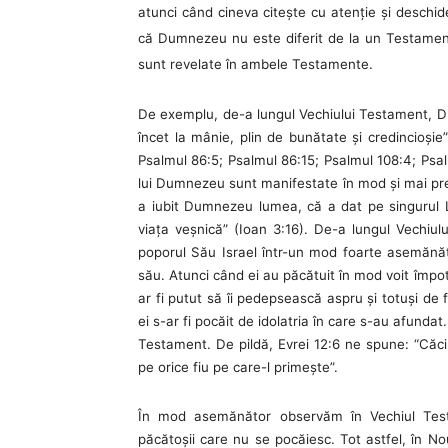
atunci când cineva citeşte cu atenţie şi deschid
că Dumnezeu nu este diferit de la un Testament
sunt revelate în ambele Testamente.
De exemplu, de-a lungul Vechiului Testament, Dum
încet la mânie, plin de bunătate şi credincioş
Psalmul 86:5; Psalmul 86:15; Psalmul 108:4; Psal
lui Dumnezeu sunt manifestate în mod şi mai preg
a iubit Dumnezeu lumea, că a dat pe singurul Lu
viaţa veşnică” (Ioan 3:16). De-a lungul Vech
poporul Său Israel într-un mod foarte asemănăt
său. Atunci când ei au păcătuit în mod voit împo
ar fi putut să îi pedepsească aspru şi totuşi de 
ei s-ar fi pocăit de idolatria în care s-au afunda
Testament. De pildă, Evrei 12:6 ne spune: “Căc
pe orice fiu pe care-l primeşte”.
În mod asemănător observăm în Vechiul Tes
păcătoşii care nu se pocăiesc. Tot astfel, în