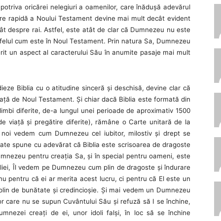
mpotriva oricărei nelegiuri a oamenilor, care înăduşă adevărul
citire rapidă a Noului Testament devine mai mult decât evident
ât despre rai. Astfel, este atât de clar că Dumnezeu nu este
 de felul cum este în Noul Testament. Prin natura Sa, Dumnezeu
it un aspect al caracterului Său în anumite pasaje mai mult
ieze Biblia cu o atitudine sinceră şi deschisă, devine clar că
aţă de Noul Testament. Şi chiar dacă Biblia este formată din
3 limbi diferite, de-a lungul unei perioade de aproximativ 1500
de viaţă şi pregătire diferite), rămâne o Carte unitară de la
a, noi vedem cum Dumnezeu cel iubitor, milostiv şi drept se
 poate spune cu adevărat că Biblia este scrisoarea de dragoste
mnezeu pentru creaţia Sa, şi în special pentru oameni, este
ibliei, Îl vedem pe Dumnezeu cum plin de dragoste şi îndurare
nu pentru că ei ar merita acest lucru, ci pentru că El este un
 plin de bunătate şi credincioşie. Şi mai vedem un Dumnezeu
lor care nu se supun Cuvântului Său şi refuză să I se închine,
mnezei creaţi de ei, unor idoli falşi, în loc să se închine