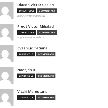
Diacon Victor Casian
581 ARTICOLE
5 COMENTARII
http://www.ortodoxia.md
Preot Victor Mihalachi
210 ARTICOLE
1 COMENTARII
http://www.ortodoxia.md
Cvasniuc Tatiana
88 ARTICOLE
0 COMENTARII
Nadejda B.
32 ARTICOLE
0 COMENTARII
Vitalii Mereutanu
23 ARTICOLE
0 COMENTARII