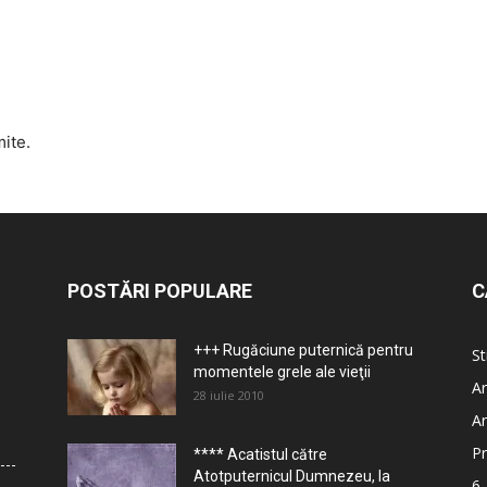
mite.
POSTĂRI POPULARE
C
+++ Rugăciune puternică pentru
St
momentele grele ale vieţii
Ar
28 iulie 2010
Ar
Pr
**** Acatistul către
Atotputernicul Dumnezeu, la
6.