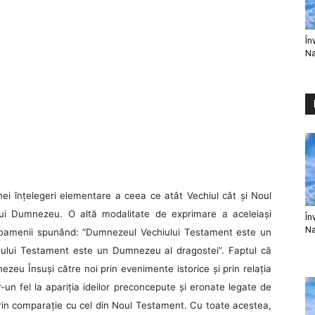
În
Na
nei înţelegeri elementare a ceea ce atât Vechiul cât şi Noul
ui Dumnezeu. O altă modalitate de exprimare a aceleiaşi
În
Na
 oamenii spunând: “Dumnezeul Vechiului Testament este un
lui Testament este un Dumnezeu al dragostei”. Faptul că
ezeu Însuşi către noi prin evenimente istorice şi prin relaţia
r-un fel la apariţia ideilor preconcepute şi eronate legate de
rin comparaţie cu cel din Noul Testament. Cu toate acestea,