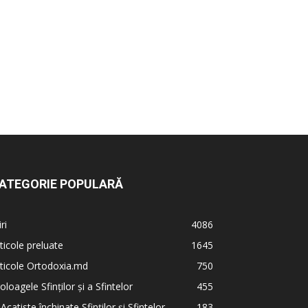
ATEGORIE POPULARĂ
iri
4086
ticole preluate
1645
ticole Ortodoxia.md
750
oloagele Sfinților și a Sfintelor
455
 Acatiste închinate Sfinților și Sfintelor
183