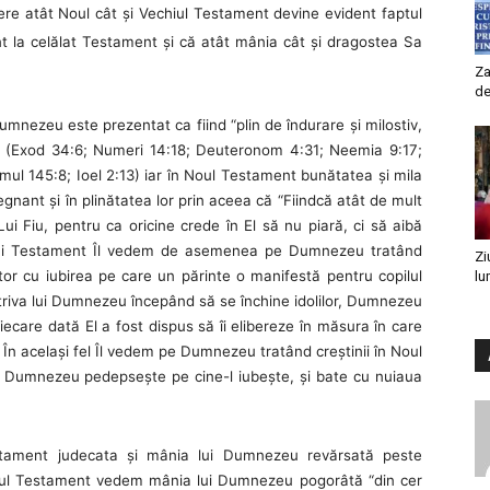
ere atât Noul cât şi Vechiul Testament devine evident faptul
 la celălat Testament şi că atât mânia cât şi dragostea Sa
Za
de
nezeu este prezentat ca fiind “plin de îndurare şi milostiv,
ie” (Exod 34:6; Numeri 14:18; Deuteronom 4:31; Neemia 9:17;
mul 145:8; Ioel 2:13) iar în Noul Testament bunătatea şi mila
nant şi în plinătatea lor prin aceea că “Fiindcă atât de mult
i Fiu, pentru ca oricine crede în El să nu piară, ci să aibă
iului Testament Îl vedem de asemenea pe Dumnezeu tratând
Zi
or cu iubirea pe care un părinte o manifestă pentru copilul
lu
triva lui Dumnezeu începând să se închine idolilor, Dumnezeu
fiecare dată El a fost dispus să îi elibereze în măsura în care
t. În acelaşi fel Îl vedem pe Dumnezeu tratând creştinii în Noul
i Dumnezeu pedepseşte pe cine-l iubeşte, şi bate cu nuiaua
tament judecata şi mânia lui Dumnezeu revărsată peste
 Noul Testament vedem mânia lui Dumnezeu pogorâtă “din cer