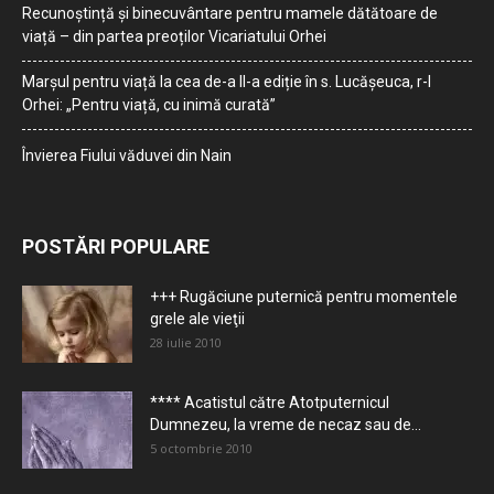
Recunoștință și binecuvântare pentru mamele dătătoare de
viață – din partea preoților Vicariatului Orhei
Marșul pentru viață la cea de-a II-a ediție în s. Lucășeuca, r-l
Orhei: „Pentru viață, cu inimă curată”
Învierea Fiului văduvei din Nain
POSTĂRI POPULARE
+++ Rugăciune puternică pentru momentele
grele ale vieţii
28 iulie 2010
**** Acatistul către Atotputernicul
Dumnezeu, la vreme de necaz sau de...
5 octombrie 2010