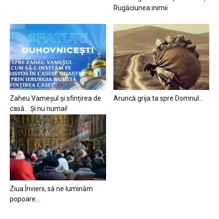
Rugăciunea inimii
Zaheu Vameșul și sfințirea de
Aruncă grija ta spre Domnul…
casă… Și nu numai!
Ziua Învierii, să ne luminăm
popoare…