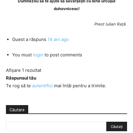
Dumnezeu să te ajute să săvârșești cu bine urcușul
duhovnicesc!
Preot Iulian Rață
Guest
a răspuns
14 ani ago
You must
login
to post comments
Afișare 1 rezultat
Răspunsul tău
Te rog să te
autentifici
mai întâi pentru a trimite.
Căutare