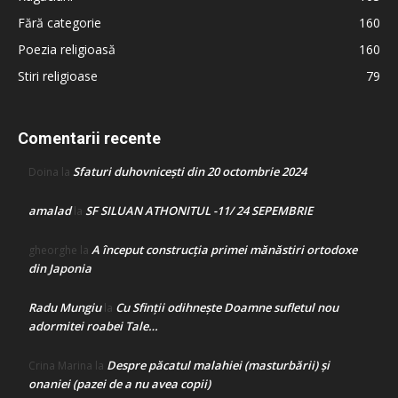
Fără categorie
160
Poezia religioasă
160
Stiri religioase
79
Comentarii recente
Sfaturi duhovnicești din 20 octombrie 2024
Doina
la
amalad
SF SILUAN ATHONITUL -11/ 24 SEPEMBRIE
la
A început construcţia primei mănăstiri ortodoxe
gheorghe
la
din Japonia
Radu Mungiu
Cu Sfinții odihnește Doamne sufletul nou
la
adormitei roabei Tale…
Despre păcatul malahiei (masturbării) şi
Crina Marina
la
onaniei (pazei de a nu avea copii)