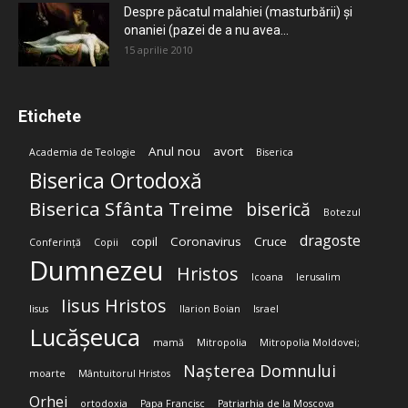
Despre păcatul malahiei (masturbării) şi
onaniei (pazei de a nu avea...
15 aprilie 2010
Etichete
Anul nou
avort
Academia de Teologie
Biserica
Biserica Ortodoxă
Biserica Sfânta Treime
biserică
Botezul
dragoste
copil
Coronavirus
Cruce
Conferință
Copii
Dumnezeu
Hristos
Icoana
Ierusalim
Iisus Hristos
Iisus
Ilarion Boian
Israel
Lucășeuca
mamă
Mitropolia
Mitropolia Moldovei;
Nașterea Domnului
moarte
Mântuitorul Hristos
Orhei
ortodoxia
Papa Francisc
Patriarhia de la Moscova