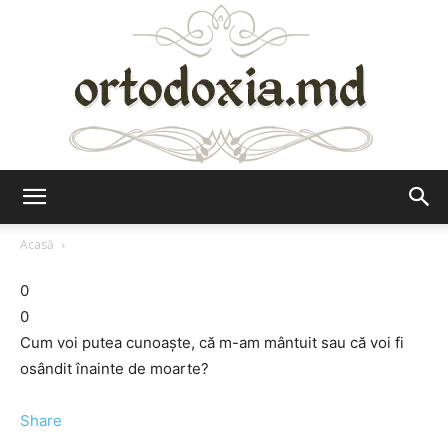
Ortodoxia.md
Acasă
0
0
Cum voi putea cunoaşte, că m-am mântuit sau că voi fi
osândit înainte de moarte?
Share