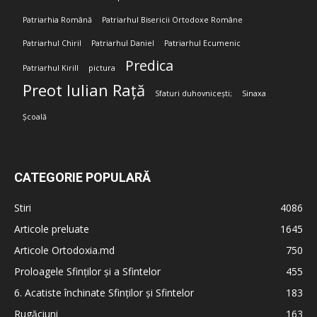
Patriarhia Română
Patriarhul Bisericii Ortodoxe Române
Patriarhul Chiril
Patriarhul Daniel
Patriarhul Ecumenic
Predica
Patriarhul Kirill
pictura
Preot Iulian Rață
Sfaturi duhovnicești;
Sinaxa
Școală
CATEGORIE POPULARĂ
Stiri
4086
Articole preluate
1645
Articole Ortodoxia.md
750
Proloagele Sfinților și a Sfintelor
455
6. Acatiste închinate Sfinților și Sfintelor
183
Rugăciuni
163