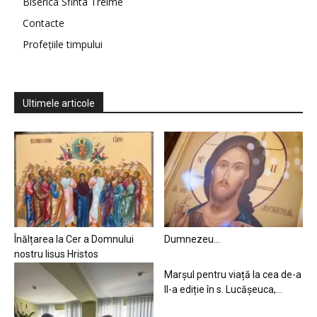
Biserica Sfinta Treime
Contacte
Profețiile timpului
Ultimele articole
Înălțarea la Cer a Domnului
Dumnezeu…
nostru Iisus Hristos
Marșul pentru viață la cea de-a
II-a ediție în s. Lucășeuca,...