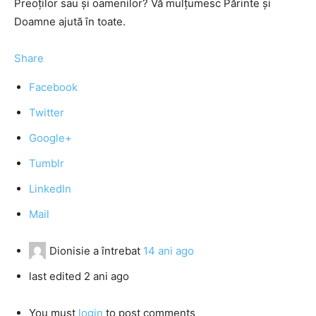
Preoţilor sau şi oamenilor? Vă mulţumesc Părinte şi
Doamne ajută în toate.
Share
Facebook
Twitter
Google+
Tumblr
LinkedIn
Mail
Dionisie
a întrebat
14 ani ago
last edited 2 ani ago
You must
login
to post comments