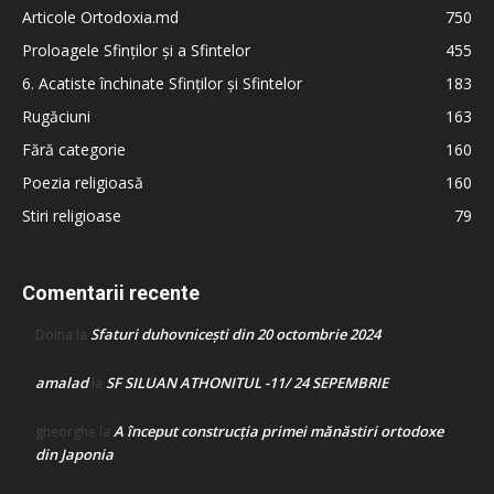
Articole Ortodoxia.md
750
Proloagele Sfinților și a Sfintelor
455
6. Acatiste închinate Sfinților și Sfintelor
183
Rugăciuni
163
Fără categorie
160
Poezia religioasă
160
Stiri religioase
79
Comentarii recente
Sfaturi duhovnicești din 20 octombrie 2024
Doina
la
amalad
SF SILUAN ATHONITUL -11/ 24 SEPEMBRIE
la
A început construcţia primei mănăstiri ortodoxe
gheorghe
la
din Japonia