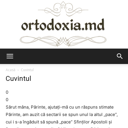
Ortodoxia.md
Acasă
Cuvintul
Cuvintul
0
0
Sărut mâna, Părinte, ajutaţi-mă cu un răspuns stimate
Părinte, am auzit că sectarii se spun unul la altul „pace”,
cui i s-a îngăduit să spună „pace” Sfinţilor Apostoli şi