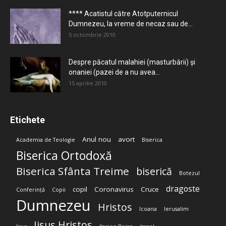
**** Acatistul către Atotputernicul
Dumnezeu, la vreme de necaz sau de...
5 octombrie 2010
Despre păcatul malahiei (masturbării) şi
onaniei (pazei de a nu avea...
15 aprilie 2010
Etichete
Anul nou
avort
Academia de Teologie
Biserica
Biserica Ortodoxă
Biserica Sfânta Treime
biserică
Botezul
dragoste
copil
Coronavirus
Cruce
Conferință
Copii
Dumnezeu
Hristos
Icoana
Ierusalim
Iisus Hristos