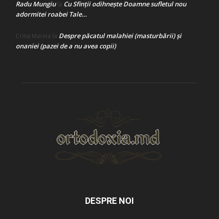
Radu Mungiu
Cu Sfinții odihnește Doamne sufletul nou
la
adormitei roabei Tale…
Despre păcatul malahiei (masturbării) şi
Crina Marina
la
onaniei (pazei de a nu avea copii)
DESPRE NOI