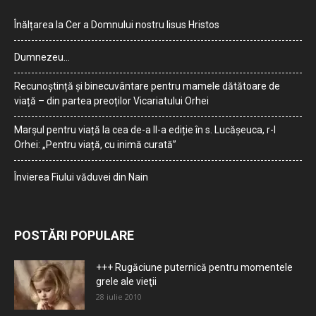
Înălțarea la Cer a Domnului nostru Iisus Hristos
Dumnezeu…
Recunoștință și binecuvântare pentru mamele dătătoare de
viață – din partea preoților Vicariatului Orhei
Marșul pentru viață la cea de-a II-a ediție în s. Lucășeuca, r-l
Orhei: „Pentru viață, cu inimă curată”
Învierea Fiului văduvei din Nain
POSTĂRI POPULARE
+++ Rugăciune puternică pentru momentele
grele ale vieţii
28 iulie 2010