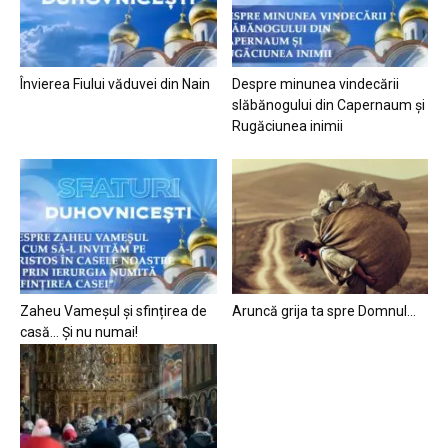
Învierea Fiului văduvei din Nain
Despre minunea vindecării
slăbănogului din Capernaum și
Rugăciunea inimii
Zaheu Vameșul și sfințirea de
Aruncă grija ta spre Domnul…
casă… Și nu numai!