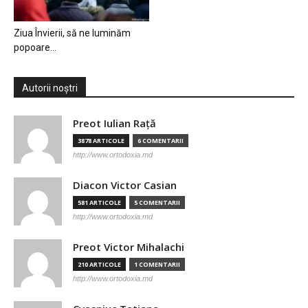
Ziua Învierii, să ne luminăm
popoare…
Autorii noștri
Preot Iulian Raţă
3878 ARTICOLE
6 COMENTARII
http://www.ortodoxia.md
Diacon Victor Casian
581 ARTICOLE
5 COMENTARII
http://www.ortodoxia.md
Preot Victor Mihalachi
210 ARTICOLE
1 COMENTARII
http://www.ortodoxia.md