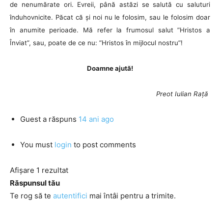
de nenumărate ori. Evreii, până astăzi se salută cu saluturi
înduhovnicite. Păcat că și noi nu le folosim, sau le folosim doar
în anumite perioade. Mă refer la frumosul salut ”Hristos a
Înviat”, sau, poate de ce nu: ”Hristos în mijlocul nostru”!
Doamne ajută!
Preot Iulian Rață
Guest
a răspuns
14 ani ago
You must
login
to post comments
Afișare 1 rezultat
Răspunsul tău
Te rog să te
autentifici
mai întâi pentru a trimite.