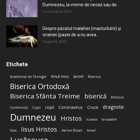
Dumnezeu, la vreme de necaz sau de...
5 octombrie 2010
Despre păcatul malahiei (masturbării) şi
onaniei (pazei de a nu avea...
15 aprilie 2010
Etichete
Anul nou
avort
Academia de Teologie
Biserica
Biserica Ortodoxă
Biserica Sfânta Treime
biserică
Botezul
dragoste
copil
Coronavirus
Cruce
Conferință
Copii
Dumnezeu
Hristos
Icoana
Ierusalim
Iisus Hristos
Iisus
Ilarion Boian
Israel