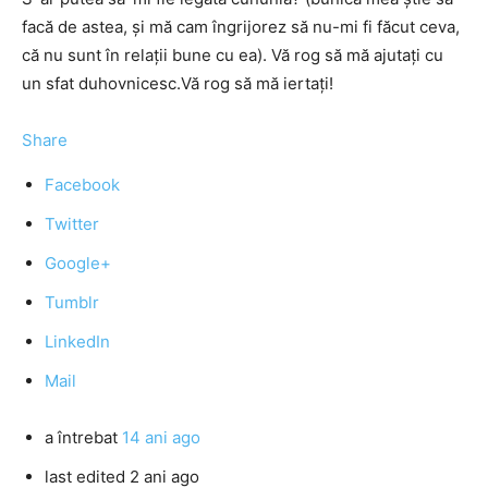
facă de astea, şi mă cam îngrijorez să nu-mi fi făcut ceva,
că nu sunt în relaţii bune cu ea). Vă rog să mă ajutaţi cu
un sfat duhovnicesc.Vă rog să mă iertaţi!
Share
Facebook
Twitter
Google+
Tumblr
LinkedIn
Mail
a întrebat
14 ani ago
last edited 2 ani ago