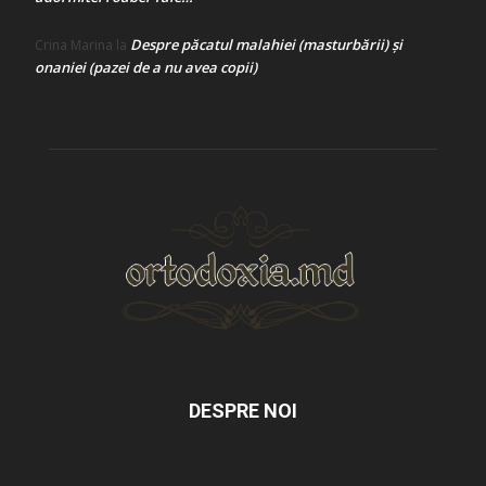
Despre păcatul malahiei (masturbării) şi
Crina Marina
la
onaniei (pazei de a nu avea copii)
DESPRE NOI