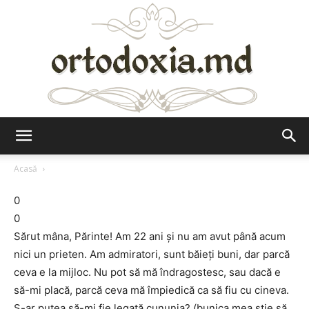
Ortodoxia.md
Acasă
0
0
Sărut mâna, Părinte! Am 22 ani şi nu am avut până acum
nici un prieten. Am admiratori, sunt băieţi buni, dar parcă
ceva e la mijloc. Nu pot să mă îndragostesc, sau dacă e
să-mi placă, parcă ceva mă împiedică ca să fiu cu cineva.
S-ar putea să-mi fie legată cununia? (bunica mea ştie să