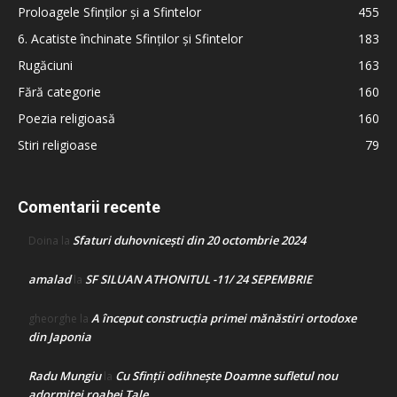
Proloagele Sfinților și a Sfintelor
455
6. Acatiste închinate Sfinților și Sfintelor
183
Rugăciuni
163
Fără categorie
160
Poezia religioasă
160
Stiri religioase
79
Comentarii recente
Sfaturi duhovnicești din 20 octombrie 2024
Doina
la
amalad
SF SILUAN ATHONITUL -11/ 24 SEPEMBRIE
la
A început construcţia primei mănăstiri ortodoxe
gheorghe
la
din Japonia
Radu Mungiu
Cu Sfinții odihnește Doamne sufletul nou
la
adormitei roabei Tale…