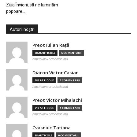
Ziua Învierii, să ne luminăm
popoare…
Autorii noștri
Preot Iulian Raţă
3878 ARTICOLE
6 COMENTARII
http://www.ortodoxia.md
Diacon Victor Casian
581 ARTICOLE
5 COMENTARII
http://www.ortodoxia.md
Preot Victor Mihalachi
210 ARTICOLE
1 COMENTARII
http://www.ortodoxia.md
Cvasniuc Tatiana
88 ARTICOLE
0 COMENTARII