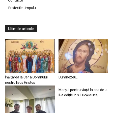
Contacte
Profețiile timpului
Ultimele articole
Înălțarea la Cer a Domnului
Dumnezeu…
nostru Iisus Hristos
Marșul pentru viață la cea de-a
II-a ediție în s. Lucășeuca,...