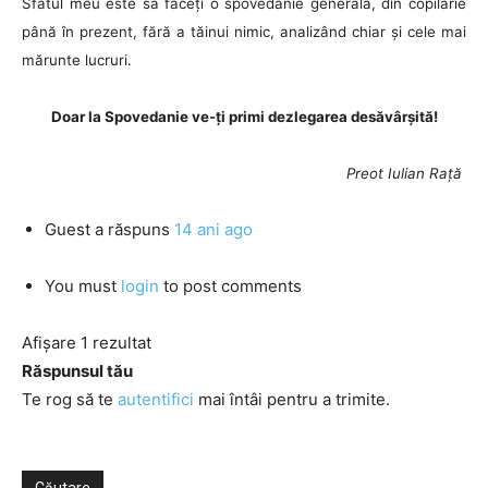
Sfatul meu este să faceți o spovedanie generală, din copilărie
până în prezent, fără a tăinui nimic, analizând chiar și cele mai
mărunte lucruri.
Doar la Spovedanie ve-ți primi dezlegarea desăvârșită!
Preot Iulian Rață
Guest
a răspuns
14 ani ago
You must
login
to post comments
Afișare 1 rezultat
Răspunsul tău
Te rog să te
autentifici
mai întâi pentru a trimite.