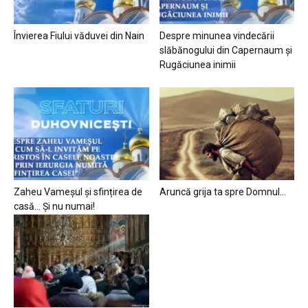
Învierea Fiului văduvei din Nain
Despre minunea vindecării
slăbănogului din Capernaum și
Rugăciunea inimii
Zaheu Vameșul și sfințirea de
Aruncă grija ta spre Domnul…
casă… Și nu numai!