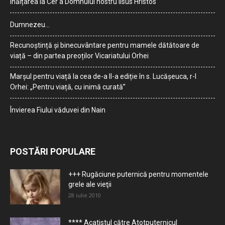
Înălțarea la Cer a Domnului nostru Iisus Hristos
Dumnezeu…
Recunoștință și binecuvântare pentru mamele dătătoare de
viață – din partea preoților Vicariatului Orhei
Marșul pentru viață la cea de-a II-a ediție în s. Lucășeuca, r-l
Orhei: „Pentru viață, cu inimă curată”
Învierea Fiului văduvei din Nain
POSTĂRI POPULARE
+++ Rugăciune puternică pentru momentele
grele ale vieţii
28 iulie 2010
**** Acatistul către Atotputernicul