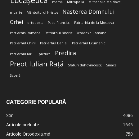
Lucășeuca
mamă
Mitropolia
Mitropolia Moldovei;
Nașterea Domnului
moarte
Mântuitorul Hristos
Orhei
ortodoxia
Papa Francisc
Patriarhia de la Moscova
Patriarhia Română
Patriarhul Bisericii Ortodoxe Române
Patriarhul Chiril
Patriarhul Daniel
Patriarhul Ecumenic
Predica
Patriarhul Kirill
pictura
Preot Iulian Rață
Sfaturi duhovnicești;
Sinaxa
Școală
CATEGORIE POPULARĂ
Stiri
4086
Articole preluate
1645
Articole Ortodoxia.md
750