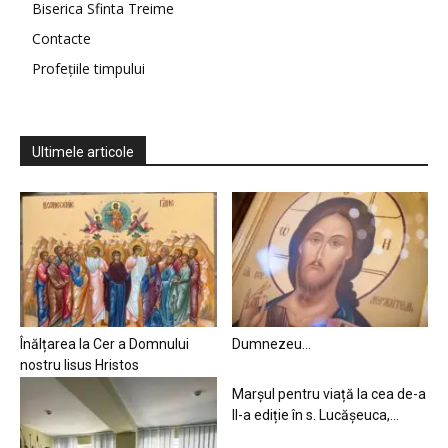
Biserica Sfinta Treime
Contacte
Profețiile timpului
Ultimele articole
Înălțarea la Cer a Domnului
Dumnezeu…
nostru Iisus Hristos
Marșul pentru viață la cea de-a
II-a ediție în s. Lucășeuca,...