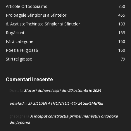
Articole Ortodoxia.md
750
Proloagele Sfinților și a Sfintelor
455
6. Acatiste închinate Sfinților și Sfintelor
183
Rugăciuni
163
Fără categorie
160
Poezia religioasă
160
Stiri religioase
79
Comentarii recente
Sfaturi duhovnicești din 20 octombrie 2024
Doina
la
amalad
SF SILUAN ATHONITUL -11/ 24 SEPEMBRIE
la
A început construcţia primei mănăstiri ortodoxe
gheorghe
la
din Japonia