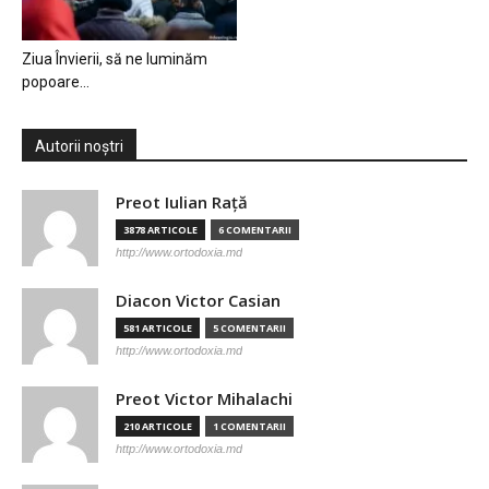
Ziua Învierii, să ne luminăm
popoare…
Autorii noștri
Preot Iulian Raţă
3878 ARTICOLE
6 COMENTARII
http://www.ortodoxia.md
Diacon Victor Casian
581 ARTICOLE
5 COMENTARII
http://www.ortodoxia.md
Preot Victor Mihalachi
210 ARTICOLE
1 COMENTARII
http://www.ortodoxia.md