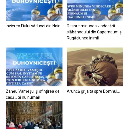
Învierea Fiului văduvei din Nain
Despre minunea vindecării
slăbănogului din Capernaum și
Rugăciunea inimii
Zaheu Vameșul și sfințirea de
Aruncă grija ta spre Domnul…
casă… Și nu numai!