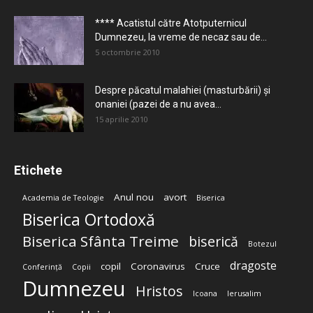
**** Acatistul către Atotputernicul
Dumnezeu, la vreme de necaz sau de...
5 octombrie 2010
Despre păcatul malahiei (masturbării) şi
onaniei (pazei de a nu avea...
15 aprilie 2010
Etichete
Anul nou
avort
Academia de Teologie
Biserica
Biserica Ortodoxă
Biserica Sfânta Treime
biserică
Botezul
dragoste
copil
Coronavirus
Cruce
Conferință
Copii
Dumnezeu
Hristos
Icoana
Ierusalim