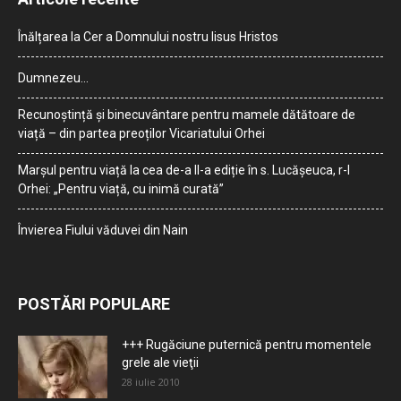
Înălțarea la Cer a Domnului nostru Iisus Hristos
Dumnezeu…
Recunoștință și binecuvântare pentru mamele dătătoare de
viață – din partea preoților Vicariatului Orhei
Marșul pentru viață la cea de-a II-a ediție în s. Lucășeuca, r-l
Orhei: „Pentru viață, cu inimă curată”
Învierea Fiului văduvei din Nain
POSTĂRI POPULARE
+++ Rugăciune puternică pentru momentele
grele ale vieţii
28 iulie 2010