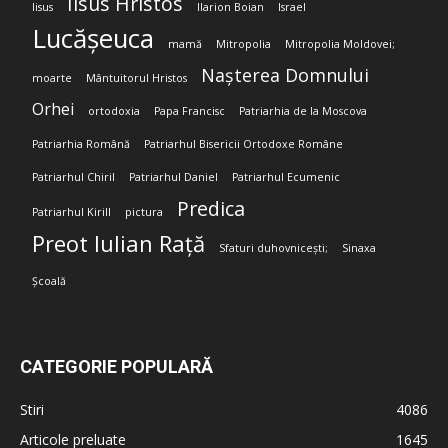
Iisus Hristos
Iisus
Ilarion Boian
Israel
Lucășeuca
mamă
Mitropolia
Mitropolia Moldovei;
Nașterea Domnului
moarte
Mântuitorul Hristos
Orhei
ortodoxia
Papa Francisc
Patriarhia de la Moscova
Patriarhia Română
Patriarhul Bisericii Ortodoxe Române
Patriarhul Chiril
Patriarhul Daniel
Patriarhul Ecumenic
Predica
Patriarhul Kirill
pictura
Preot Iulian Rață
Sfaturi duhovnicești;
Sinaxa
Școală
CATEGORIE POPULARĂ
Stiri
4086
Articole preluate
1645