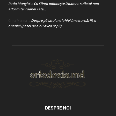
Radu Mungiu
Cu Sfinții odihnește Doamne sufletul nou
la
adormitei roabei Tale…
Despre păcatul malahiei (masturbării) şi
Crina Marina
la
onaniei (pazei de a nu avea copii)
DESPRE NOI