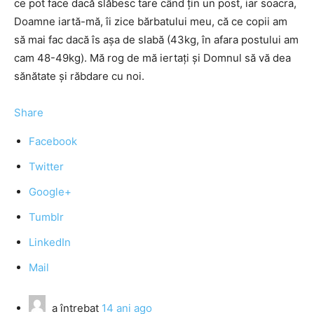
ce pot face dacă slăbesc tare când ţin un post, iar soacra,
Doamne iartă-mă, îi zice bărbatului meu, că ce copii am
să mai fac dacă îs aşa de slabă (43kg, în afara postului am
cam 48-49kg). Mă rog de mă iertaţi şi Domnul să vă dea
sănătate şi răbdare cu noi.
Share
Facebook
Twitter
Google+
Tumblr
LinkedIn
Mail
a întrebat
14 ani ago