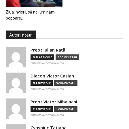
Ziua Învierii, să ne luminăm
popoare…
Autorii noștri
Preot Iulian Raţă
3878 ARTICOLE
6 COMENTARII
http://www.ortodoxia.md
Diacon Victor Casian
581 ARTICOLE
5 COMENTARII
http://www.ortodoxia.md
Preot Victor Mihalachi
210 ARTICOLE
1 COMENTARII
http://www.ortodoxia.md
Cvasniuc Tatiana