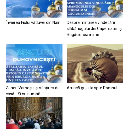
Învierea Fiului văduvei din Nain
Despre minunea vindecării
slăbănogului din Capernaum și
Rugăciunea inimii
Zaheu Vameșul și sfințirea de
Aruncă grija ta spre Domnul…
casă… Și nu numai!