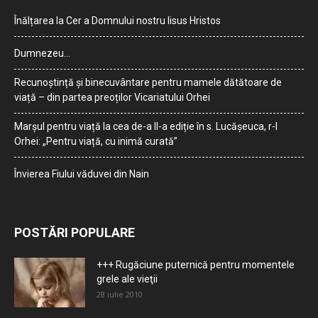
Înălțarea la Cer a Domnului nostru Iisus Hristos
Dumnezeu…
Recunoștință și binecuvântare pentru mamele dătătoare de
viață – din partea preoților Vicariatului Orhei
Marșul pentru viață la cea de-a II-a ediție în s. Lucășeuca, r-l
Orhei: „Pentru viață, cu inimă curată”
Învierea Fiului văduvei din Nain
POSTĂRI POPULARE
+++ Rugăciune puternică pentru momentele
grele ale vieţii
28 iulie 2010