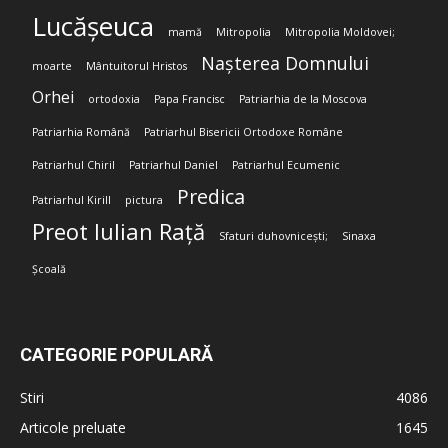
Lucășeuca
mamă
Mitropolia
Mitropolia Moldovei;
Nașterea Domnului
moarte
Mântuitorul Hristos
Orhei
ortodoxia
Papa Francisc
Patriarhia de la Moscova
Patriarhia Română
Patriarhul Bisericii Ortodoxe Române
Patriarhul Chiril
Patriarhul Daniel
Patriarhul Ecumenic
Predica
Patriarhul Kirill
pictura
Preot Iulian Rață
Sfaturi duhovnicești;
Sinaxa
Școală
CATEGORIE POPULARĂ
Stiri
4086
Articole preluate
1645