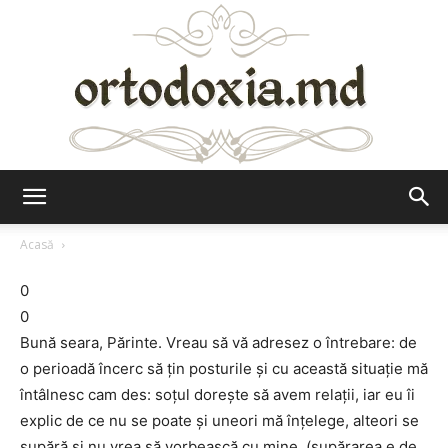
Ortodoxia.md
Acasă
0
0
Bună seara, Părinte. Vreau să vă adresez o întrebare: de
o perioadă încerc să ţin posturile şi cu această situaţie mă
întâlnesc cam des: soţul doreşte să avem relaţii, iar eu îi
explic de ce nu se poate şi uneori mă înţelege, alteori se
supără şi nu vrea să vorbească cu mine, (supărarea e de