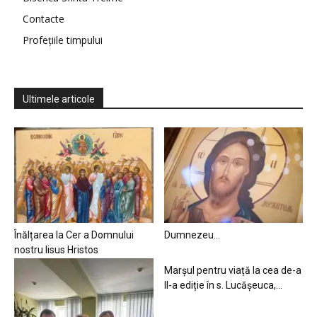
Contacte
Profețiile timpului
Ultimele articole
Înălțarea la Cer a Domnului
Dumnezeu…
nostru Iisus Hristos
Marșul pentru viață la cea de-a
II-a ediție în s. Lucășeuca,...