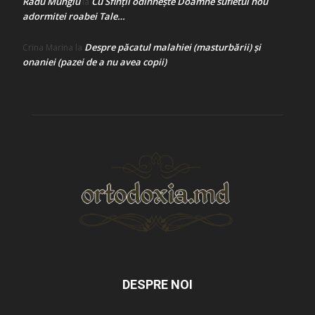
Radu Mungiu
Cu Sfinții odihnește Doamne sufletul nou
la
adormitei roabei Tale…
Despre păcatul malahiei (masturbării) şi
Crina Marina
la
onaniei (pazei de a nu avea copii)
DESPRE NOI