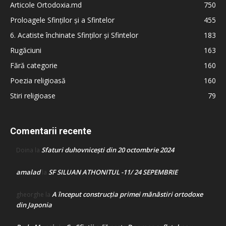
Articole Ortodoxia.md
750
Proloagele Sfinților și a Sfintelor
455
6. Acatiste închinate Sfinților și Sfintelor
183
Rugăciuni
163
Fără categorie
160
Poezia religioasă
160
Stiri religioase
79
Comentarii recente
Sfaturi duhovnicești din 20 octombrie 2024
Doina
la
amalad
SF SILUAN ATHONITUL -11/ 24 SEPEMBRIE
la
A început construcţia primei mănăstiri ortodoxe
gheorghe
la
din Japonia