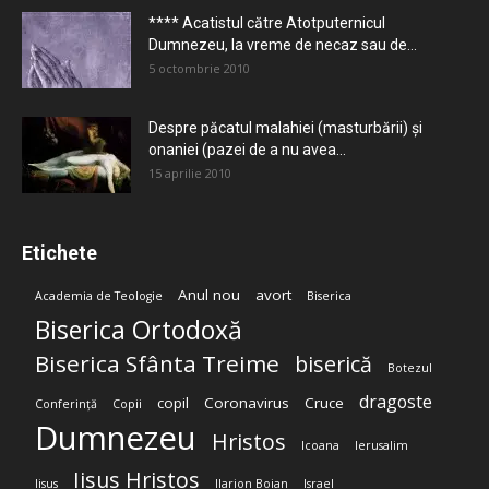
**** Acatistul către Atotputernicul
Dumnezeu, la vreme de necaz sau de...
5 octombrie 2010
Despre păcatul malahiei (masturbării) şi
onaniei (pazei de a nu avea...
15 aprilie 2010
Etichete
Anul nou
avort
Academia de Teologie
Biserica
Biserica Ortodoxă
Biserica Sfânta Treime
biserică
Botezul
dragoste
copil
Coronavirus
Cruce
Conferință
Copii
Dumnezeu
Hristos
Icoana
Ierusalim
Iisus Hristos
Iisus
Ilarion Boian
Israel