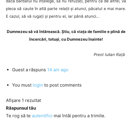
dacă bărbatul nu înțelege, să nu refuzați, pentru că de altfel, va
pleca să caute în altă parte relații și atunci, păcatul e mai mare.
E cazul, să vă rugați și pentru el, iar până atunci…
Dumnezeu să vă întărească. Știu, că viața de familie e plină de
încercări, totuși, cu Dumnezeu înainte!
Preot Iulian Rață
Guest
a răspuns
14 ani ago
You must
login
to post comments
Afișare 1 rezultat
Răspunsul tău
Te rog să te
autentifici
mai întâi pentru a trimite.