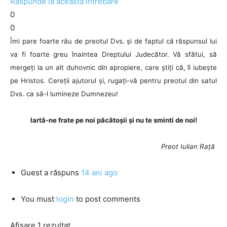
Răspunde la această întrebare
0
0
Îmi pare foarte rău de preotul Dvs. și de faptul că răspunsul lui
va fi foarte greu înaintea Dreptului Judecător. Vă sfătui, să
mergeți la un alt duhovnic din apropiere, care știți că, îl iubește
pe Hristos. Cereții ajutorul și, rugați-vă pentru preotul din satul
Dvs. ca să-l lumineze Dumnezeu!
Iartă-ne frate pe noi păcătoșii și nu te sminti de noi!
Preot Iulian Rață
Guest
a răspuns
14 ani ago
You must
login
to post comments
Afișare 1 rezultat