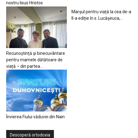
nostru Iisus Hristos
Marșul pentru viață la cea de-a
II-a ediție în s. Lucășeuca,...
Recunoștință și binecuvântare
pentru mamele dătătoare de
viață – din partea...
Învierea Fiului văduvei din Nain
Descoperă ortodoxia