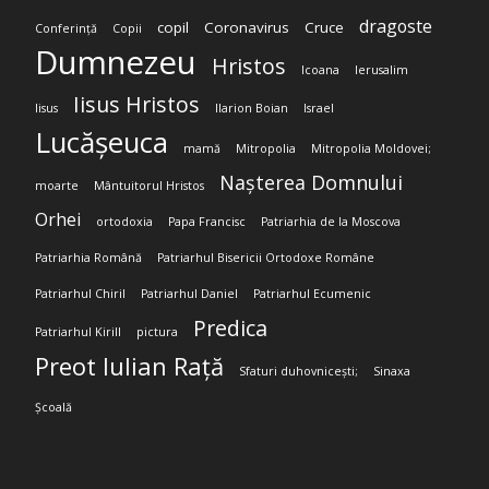
dragoste
copil
Coronavirus
Cruce
Conferință
Copii
Dumnezeu
Hristos
Icoana
Ierusalim
Iisus Hristos
Iisus
Ilarion Boian
Israel
Lucășeuca
mamă
Mitropolia
Mitropolia Moldovei;
Nașterea Domnului
moarte
Mântuitorul Hristos
Orhei
ortodoxia
Papa Francisc
Patriarhia de la Moscova
Patriarhia Română
Patriarhul Bisericii Ortodoxe Române
Patriarhul Chiril
Patriarhul Daniel
Patriarhul Ecumenic
Predica
Patriarhul Kirill
pictura
Preot Iulian Rață
Sfaturi duhovnicești;
Sinaxa
Școală