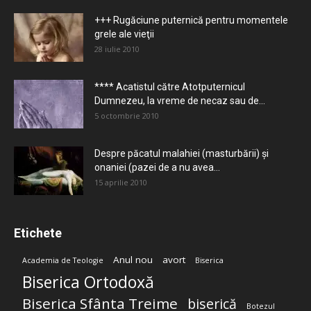
+++ Rugăciune puternică pentru momentele
grele ale vieţii
28 iulie 2010
**** Acatistul către Atotputernicul
Dumnezeu, la vreme de necaz sau de...
5 octombrie 2010
Despre păcatul malahiei (masturbării) şi
onaniei (pazei de a nu avea...
15 aprilie 2010
Etichete
Anul nou
avort
Academia de Teologie
Biserica
Biserica Ortodoxă
Biserica Sfânta Treime
biserică
Botezul