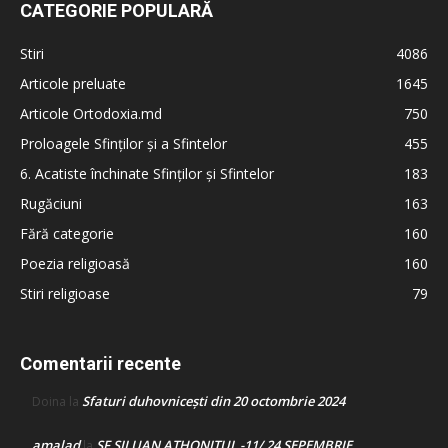
CATEGORIE POPULARĂ
Stiri
4086
Articole preluate
1645
Articole Ortodoxia.md
750
Proloagele Sfinților și a Sfintelor
455
6. Acatiste închinate Sfinților și Sfintelor
183
Rugăciuni
163
Fără categorie
160
Poezia religioasă
160
Stiri religioase
79
Comentarii recente
Sfaturi duhovnicești din 20 octombrie 2024
Doina
la
amalad
SF SILUAN ATHONITUL -11/ 24 SEPEMBRIE
la