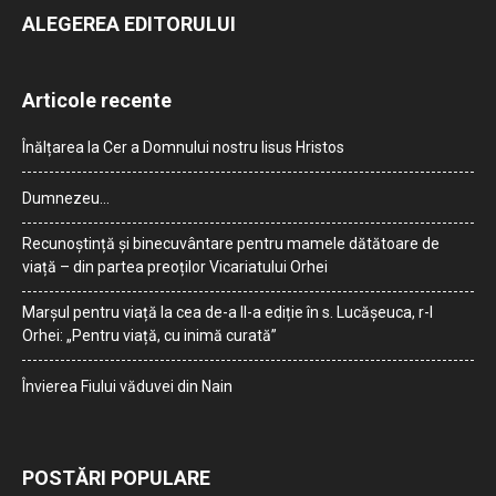
ALEGEREA EDITORULUI
Articole recente
Înălțarea la Cer a Domnului nostru Iisus Hristos
Dumnezeu…
Recunoștință și binecuvântare pentru mamele dătătoare de
viață – din partea preoților Vicariatului Orhei
Marșul pentru viață la cea de-a II-a ediție în s. Lucășeuca, r-l
Orhei: „Pentru viață, cu inimă curată”
Învierea Fiului văduvei din Nain
POSTĂRI POPULARE