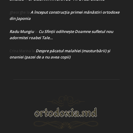
A început construcţia primei mănăstiri ortodoxe
gheorghe
la
din Japonia
Radu Mungiu
Cu Sfinții odihnește Doamne sufletul nou
la
adormitei roabei Tale…
Despre păcatul malahiei (masturbării) şi
Crina Marina
la
onaniei (pazei de a nu avea copii)