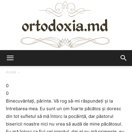
Ortodoxia.md
Acasă
0
0
Binecuvântaţi, părinte. Vă rog să-mi răspundeţi şi la
întrebarea mea. Eu sunt un om foarte păcătos şi doresc
din tot sufletul să mă întorc la pocăinţă, dar păstorul
bisericii noastre nici nu vrea să audă de mine păcătosul.
Eu mă întorc ca fiul cel pierdut, dar el nu mă primeşte, eu