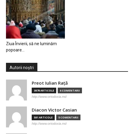
Ziua Învierii, să ne luminăm
popoare…
Autorii noștri
Preot Iulian Raţă
3878 ARTICOLE
6 COMENTARII
http://www.ortodoxia.md
Diacon Victor Casian
581 ARTICOLE
5 COMENTARII
http://www.ortodoxia.md