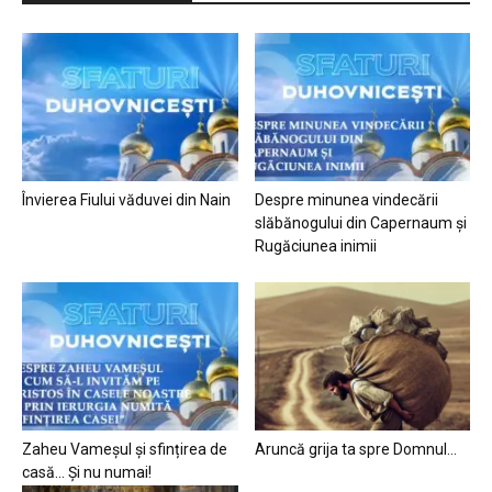
Învierea Fiului văduvei din Nain
Despre minunea vindecării
slăbănogului din Capernaum și
Rugăciunea inimii
Zaheu Vameșul și sfințirea de
Aruncă grija ta spre Domnul…
casă… Și nu numai!