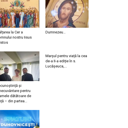
ălțarea la Cer a
Dumnezeu…
mnului nostru Iisus
istos
Marșul pentru viață la cea
de-a II-a ediție în s.
Lucășeuca,...
cunoștință și
necuvântare pentru
mele dătătoare de
ață – din partea...