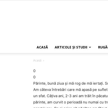
ACASĂ
ARTICOLE ŞI STUDII
RUGĂ
Acasă
0
0
Părinte, bună ziua şi mă rog de mă iertaţi. S
Am câteva întrebări care mă apasă pe suflet ş
un sfat. Câţiva ani, 2-3 ani am trăit în păca
părinte, am curvit o perioadă nu numai cu tru