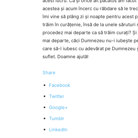
acest lucru. Ca şi orice alt păcătos am făcut 
acestea şi acum încerc cu răbdare să le trec
îmi vine să plâng zi şi noapte pentru acest
trăim în curăţenie, însă de la unele săruturi
procedez mai departe ca să trăim curaţi? Şi 
mai departe, căci Dumnezeu nu-i iubeşte pe c
care să-l iubesc cu adevărat pe Dumnezeu ş
suflet. Doamne ajută!
Share
Facebook
Twitter
Google+
Tumblr
LinkedIn