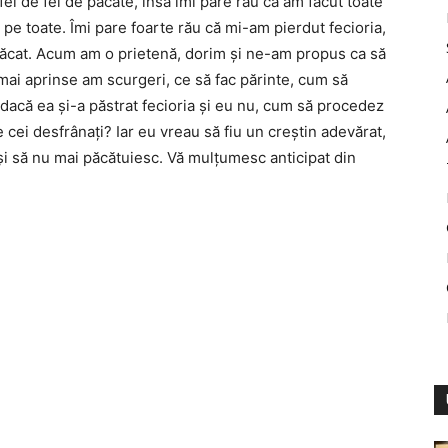
fel de fel de păcate, însă îmi pare rău că am făcut toate
 pe toate. Îmi pare foarte rău că mi-am pierdut fecioria,
 păcat. Acum am o prietenă, dorim şi ne-am propus ca să
 mai aprinse am scurgeri, ce să fac părinte, cum să
dacă ea şi-a păstrat fecioria şi eu nu, cum să procedez
ei desfrânaţi? Iar eu vreau să fiu un creştin adevărat,
i să nu mai păcătuiesc. Vă mulţumesc anticipat din