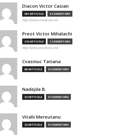
Diacon Victor Casian
581 ARTICOLE
5 COMENTARII
http://www.ortodoxia.md
Preot Victor Mihalachi
210 ARTICOLE
1 COMENTARII
http://www.ortodoxia.md
Cvasniuc Tatiana
88 ARTICOLE
0 COMENTARII
Nadejda B.
32 ARTICOLE
0 COMENTARII
Vitalii Mereutanu
23 ARTICOLE
0 COMENTARII