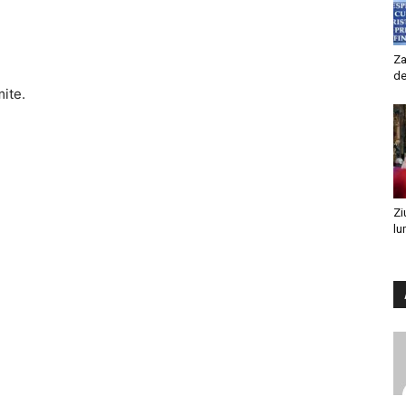
Za
de
mite.
Zi
lu