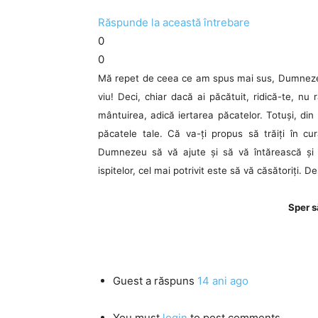
Răspunde la această întrebare
0
0
Mă repet de ceea ce am spus mai sus, Dumnezeu 
viu! Deci, chiar dacă ai păcătuit, ridică-te, nu
mântuirea, adică iertarea păcatelor. Totuși, din
păcatele tale. Că va-ți propus să trăiți în 
Dumnezeu să vă ajute și să vă întărească și r
ispitelor, cel mai potrivit este să vă căsătoriți. 
Sper s
Guest
a răspuns
14 ani ago
You must
login
to post comments