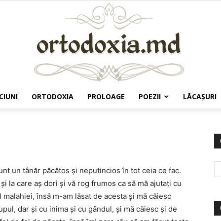
CIUNI
ORTODOXIA
PROLOAGE
POEZII
LĂCAŞURI
Ortodoxia.md
unt un tânăr păcătos şi neputincios în tot ceia ce fac.
i la care aş dori şi vă rog frumos ca să mă ajutaţi cu
tul malahiei, însă m-am lăsat de acesta şi mă căiesc
pul, dar şi cu inima şi cu gândul, şi mă căiesc şi de