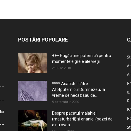
POSTĂRI POPULARE
C
+++ Rugăciune puternică pentru
St
momentele grele ale vieţii
Ar
28 iulie 2010
Ar
Pr
**** Acatistul către
Atotputernicul Dumnezeu, la
6.
vreme de necaz sau de...
Ru
5 octombrie 2010
Fă
lui
Despre păcatul malahiei
Po
(masturbării) şi onaniei (pazei de
a nu avea...
St