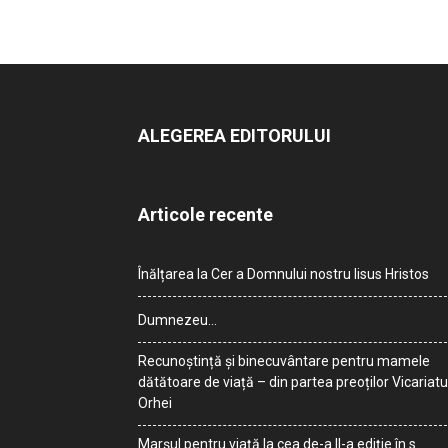
ALEGEREA EDITORULUI
Articole recente
Înălțarea la Cer a Domnului nostru Iisus Hristos
Dumnezeu…
Recunoștință și binecuvântare pentru mamele
dătătoare de viață – din partea preoților Vicariatu
Orhei
Marșul pentru viață la cea de-a II-a ediție în s.