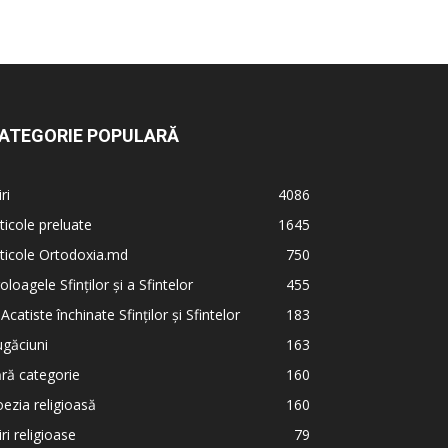
ATEGORIE POPULARĂ
iri
4086
ticole preluate
1645
ticole Ortodoxia.md
750
oloagele Sfinților și a Sfintelor
455
 Acatiste închinate Sfinților și Sfintelor
183
găciuni
163
ră categorie
160
ezia religioasă
160
iri religioase
79