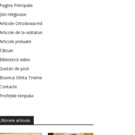
Pagina Principala
Știri religioase
Articole Ortodoxia.md
Articole de la vizitatori
Articole preluate
Tâlcuiri
Bibliotecă video
Gustări de post
Biserica Sfinta Treime
Contacte
Profețiile timpului
Ultimele articole