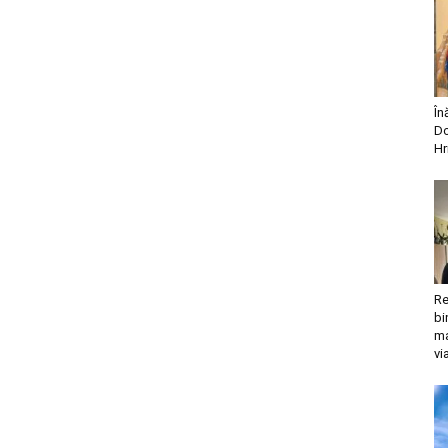
În
Do
Hr
Re
bi
ma
vi