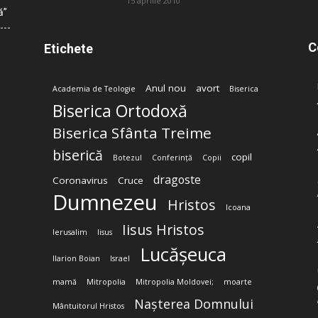
15 aprilie 2010
ă”
C
Etichete
Anul nou
avort
Academia de Teologie
Biserica
Biserica Ortodoxă
Biserica Sfânta Treime
biserică
copil
Botezul
Conferință
Copii
dragoste
Coronavirus
Cruce
Dumnezeu
Hristos
Icoana
Iisus Hristos
Ierusalim
Iisus
Lucășeuca
Ilarion Boian
Israel
mamă
Mitropolia
Mitropolia Moldovei;
moarte
Nașterea Domnului
Mântuitorul Hristos