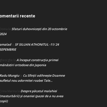
omentarii recente
Sfaturi duhovnicești din 20 octombrie
Doina
la
2024
amalad
SF SILUAN ATHONITUL -11/ 24
la
SEPEMBRIE
A început construcţia primei
gheorghe
la
mănăstiri ortodoxe din Japonia
Radu Mungiu
Cu Sfinții odihnește Doamne
la
sufletul nou adormitei roabei Tale…
Despre păcatul malahiei
Crina Marina
la
(masturbării) şi onaniei (pazei de a nu avea
copii)