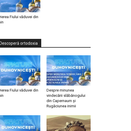
vierea Fiului văduvei din
in
Descoperă ortodoxia
vierea Fiului văduvei din
Despre minunea
in
vindecării slăbănogului
din Capernaum și
Rugăciunea inimii