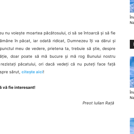
În
Na
nu voiește moartea păcătosului, ci să se întoarcă și să fie
 rămâne în păcat, iar odată ridicat, Dumnezeu îți va dărui și
 punctul meu de vedere, prietena ta, trebuie să știe, despre
curăție, doar poate să mă bucure și mă rog Bunului nostru
ezistați păcatului, ori dacă vedeți că nu puteți face față
Despre sărut,
citește aici
!
ă vă fie interesant!
În
Na
Preot Iulian Rață