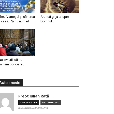
heu Vameșul și sfințirea
Aruncă grija ta spre
 casă… Și nu numai!
Domnul…
ua Învierii, să ne
minăm popoare…
Autorii noștri
Preot Iulian Raţă
3878 ARTICOLE
6 COMENTARII
http://www.ortodoxia.md