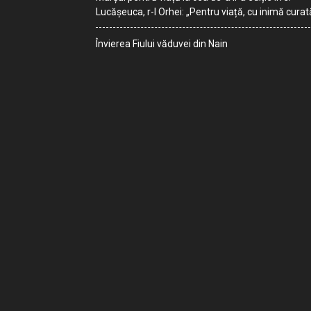
Lucășeuca, r-l Orhei: „Pentru viață, cu inimă curat
Învierea Fiului văduvei din Nain