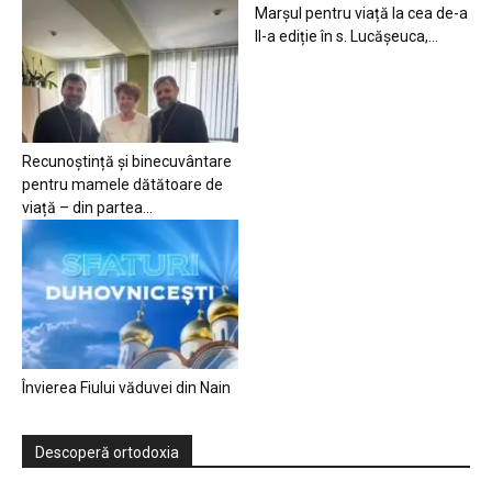
Marșul pentru viață la cea de-a
II-a ediție în s. Lucășeuca,...
Recunoștință și binecuvântare
pentru mamele dătătoare de
viață – din partea...
Învierea Fiului văduvei din Nain
Descoperă ortodoxia