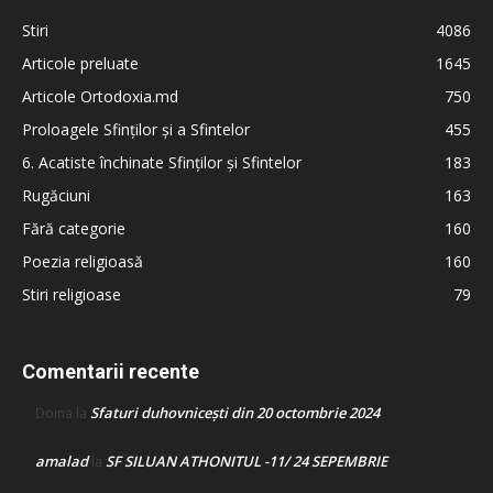
Stiri
4086
Articole preluate
1645
Articole Ortodoxia.md
750
Proloagele Sfinților și a Sfintelor
455
6. Acatiste închinate Sfinților și Sfintelor
183
Rugăciuni
163
Fără categorie
160
Poezia religioasă
160
Stiri religioase
79
Comentarii recente
Sfaturi duhovnicești din 20 octombrie 2024
Doina
la
amalad
SF SILUAN ATHONITUL -11/ 24 SEPEMBRIE
la