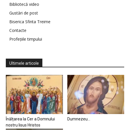
Bibliotecă video
Gustări de post
Biserica Sfinta Treime
Contacte
Profețiile timpului
Ultimele articole
Înălțarea la Cer a Domnului
Dumnezeu…
nostru Iisus Hristos