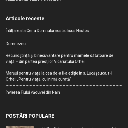
Articole recente
Înălțarea la Cer a Domnului nostru Iisus Hristos
Dumnezeu…
Recunoștință și binecuvântare pentru mamele dătătoare de
viață – din partea preoților Vicariatului Orhei
Marșul pentru viață la cea de-a II-a ediție în s. Lucășeuca, r-l
Orhei: „Pentru viață, cu inimă curată”
Învierea Fiului văduvei din Nain
POSTĂRI POPULARE