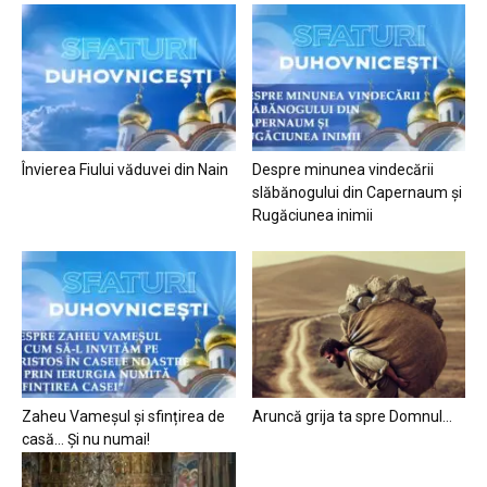
Învierea Fiului văduvei din Nain
Despre minunea vindecării
slăbănogului din Capernaum și
Rugăciunea inimii
Zaheu Vameșul și sfințirea de
Aruncă grija ta spre Domnul…
casă… Și nu numai!