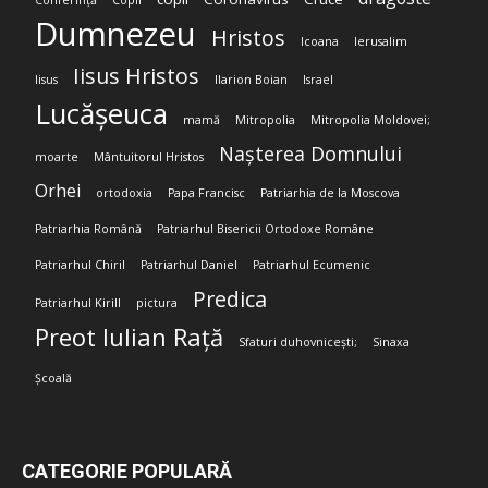
Conferință
Copii
Dumnezeu
Hristos
Icoana
Ierusalim
Iisus Hristos
Iisus
Ilarion Boian
Israel
Lucășeuca
mamă
Mitropolia
Mitropolia Moldovei;
Nașterea Domnului
moarte
Mântuitorul Hristos
Orhei
ortodoxia
Papa Francisc
Patriarhia de la Moscova
Patriarhia Română
Patriarhul Bisericii Ortodoxe Române
Patriarhul Chiril
Patriarhul Daniel
Patriarhul Ecumenic
Predica
Patriarhul Kirill
pictura
Preot Iulian Rață
Sfaturi duhovnicești;
Sinaxa
Școală
CATEGORIE POPULARĂ