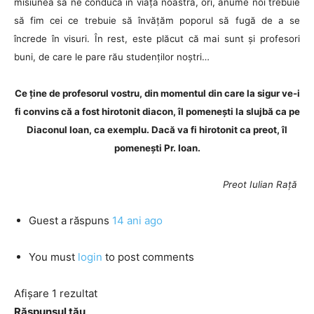
misiunea să ne conducă în viața noastră, ori, anume noi trebuie
să fim cei ce trebuie să învățăm poporul să fugă de a se
încrede în visuri. În rest, este plăcut că mai sunt și profesori
buni, de care le pare rău studenților noștri…
Ce ține de profesorul vostru, din momentul din care la sigur ve-i
fi convins că a fost hirotonit diacon, îl pomenești la slujbă ca pe
Diaconul Ioan, ca exemplu. Dacă va fi hirotonit ca preot, îl
pomenești Pr. Ioan.
Preot Iulian Rață
Guest
a răspuns
14 ani ago
You must
login
to post comments
Afișare 1 rezultat
Răspunsul tău