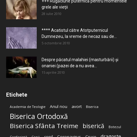
+++ Rugăciune puternică pentru momentele
grele ale vieţii
28 iulie 2010
**** Acatistul către Atotputernicul
Dumnezeu, la vreme de necaz sau de...
5 octombrie 2010
Despre păcatul malahiei (masturbării) şi
onaniei (pazei de a nu avea...
15 aprilie 2010
Etichete
Anul nou
avort
Academia de Teologie
Biserica
Biserica Ortodoxă
Biserica Sfânta Treime
biserică
Botezul
dragoste
copil
Coronavirus
Cruce