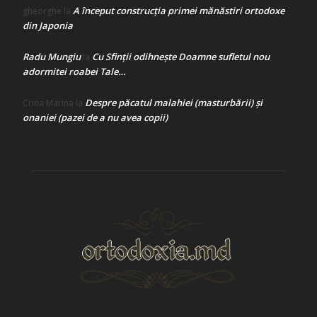
A început construcţia primei mănăstiri ortodoxe
gheorghe
la
din Japonia
Radu Mungiu
Cu Sfinții odihnește Doamne sufletul nou
la
adormitei roabei Tale…
Despre păcatul malahiei (masturbării) şi
Crina Marina
la
onaniei (pazei de a nu avea copii)