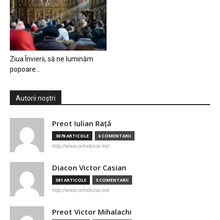
Ziua Învierii, să ne luminăm
popoare…
Autorii noștri
Preot Iulian Raţă
3878 ARTICOLE
6 COMENTARII
http://www.ortodoxia.md
Diacon Victor Casian
581 ARTICOLE
5 COMENTARII
http://www.ortodoxia.md
Preot Victor Mihalachi