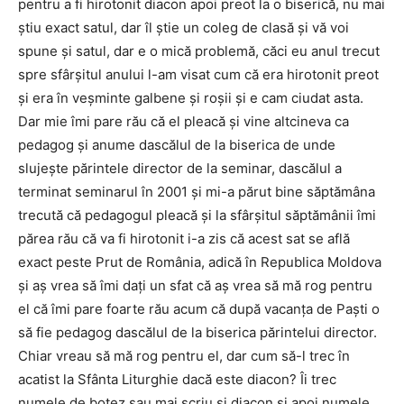
pentru a fi hirotonit diacon apoi preot la o biserică, nu mai
ştiu exact satul, dar îl ştie un coleg de clasă şi vă voi
spune şi satul, dar e o mică problemă, căci eu anul trecut
spre sfârşitul anului l-am visat cum că era hirotonit preot
şi era în veşminte galbene şi roşii şi e cam ciudat asta.
Dar mie îmi pare rău că el pleacă şi vine altcineva ca
pedagog şi anume dascălul de la biserica de unde
slujeşte părintele director de la seminar, dascălul a
terminat seminarul în 2001 şi mi-a părut bine săptămâna
trecută că pedagogul pleacă şi la sfârşitul săptămânii îmi
părea rău că va fi hirotonit i-a zis că acest sat se află
exact peste Prut de România, adică în Republica Moldova
şi aş vrea să îmi daţi un sfat că aş vrea să mă rog pentru
el că îmi pare foarte rău acum că după vacanţa de Paşti o
să fie pedagog dascălul de la biserica părintelui director.
Chiar vreau să mă rog pentru el, dar cum să-l trec în
acatist la Sfânta Liturghie dacă este diacon? Îi trec
numele de botez sau mai scriu şi diacon şi apoi numele