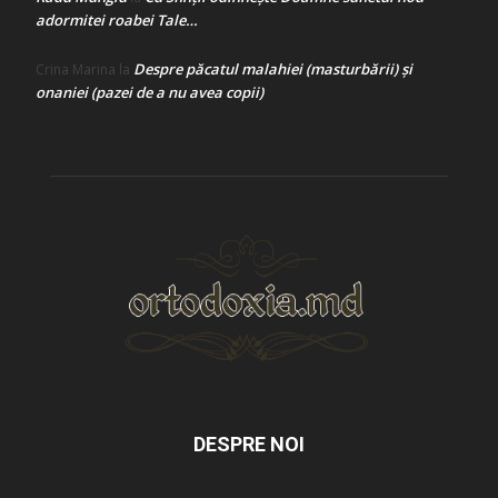
adormitei roabei Tale…
Despre păcatul malahiei (masturbării) şi
Crina Marina
la
onaniei (pazei de a nu avea copii)
DESPRE NOI