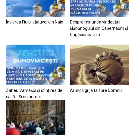
Învierea Fiului văduvei din Nain
Despre minunea vindecării
slăbănogului din Capernaum și
Rugăciunea inimii
Zaheu Vameșul și sfințirea de
Aruncă grija ta spre Domnul…
casă… Și nu numai!