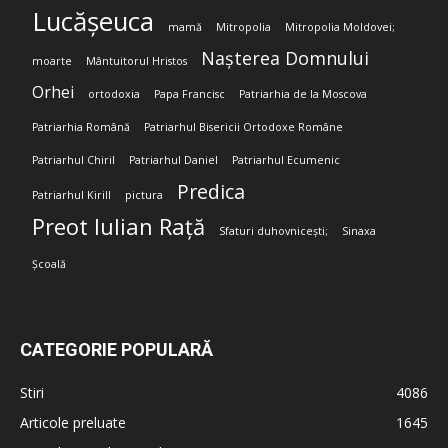
Lucășeuca
mamă
Mitropolia
Mitropolia Moldovei;
Nașterea Domnului
moarte
Mântuitorul Hristos
Orhei
ortodoxia
Papa Francisc
Patriarhia de la Moscova
Patriarhia Română
Patriarhul Bisericii Ortodoxe Române
Patriarhul Chiril
Patriarhul Daniel
Patriarhul Ecumenic
Predica
Patriarhul Kirill
pictura
Preot Iulian Rață
Sfaturi duhovnicești;
Sinaxa
Școală
CATEGORIE POPULARĂ
Stiri
4086
Articole preluate
1645