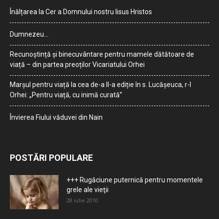
Înălțarea la Cer a Domnului nostru Iisus Hristos
Dumnezeu…
Recunoștință și binecuvântare pentru mamele dătătoare de
viață – din partea preoților Vicariatului Orhei
Marșul pentru viață la cea de-a II-a ediție în s. Lucășeuca, r-l
Orhei: „Pentru viață, cu inimă curată”
Învierea Fiului văduvei din Nain
POSTĂRI POPULARE
+++ Rugăciune puternică pentru momentele
grele ale vieţii
28 iulie 2010