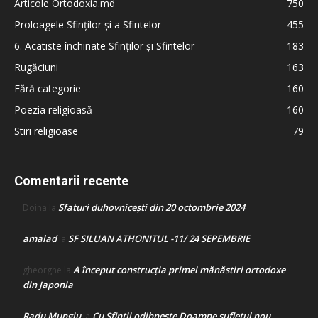
Articole Ortodoxia.md
750
Proloagele Sfinților și a Sfintelor
455
6. Acatiste închinate Sfinților și Sfintelor
183
Rugăciuni
163
Fără categorie
160
Poezia religioasă
160
Stiri religioase
79
Comentarii recente
Sfaturi duhovnicești din 20 octombrie 2024
Doina
la
amalad
SF SILUAN ATHONITUL -11/ 24 SEPEMBRIE
la
A început construcţia primei mănăstiri ortodoxe
gheorghe
la
din Japonia
Radu Mungiu
Cu Sfinții odihnește Doamne sufletul nou
la