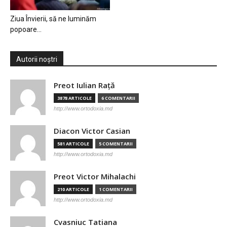
Ziua Învierii, să ne luminăm
popoare…
Autorii noștri
Preot Iulian Raţă
3878 ARTICOLE
6 COMENTARII
http://www.ortodoxia.md
Diacon Victor Casian
581 ARTICOLE
5 COMENTARII
http://www.ortodoxia.md
Preot Victor Mihalachi
210 ARTICOLE
1 COMENTARII
http://www.ortodoxia.md
Cvasniuc Tatiana