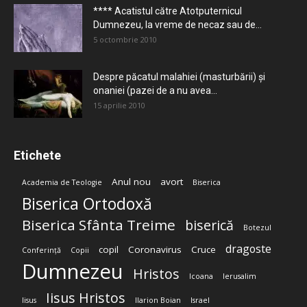
**** Acatistul către Atotputernicul
Dumnezeu, la vreme de necaz sau de...
5 octombrie 2010
Despre păcatul malahiei (masturbării) şi
onaniei (pazei de a nu avea...
15 aprilie 2010
Etichete
Anul nou
avort
Academia de Teologie
Biserica
Biserica Ortodoxă
Biserica Sfânta Treime
biserică
Botezul
dragoste
copil
Coronavirus
Cruce
Conferință
Copii
Dumnezeu
Hristos
Icoana
Ierusalim
Iisus Hristos
Iisus
Ilarion Boian
Israel