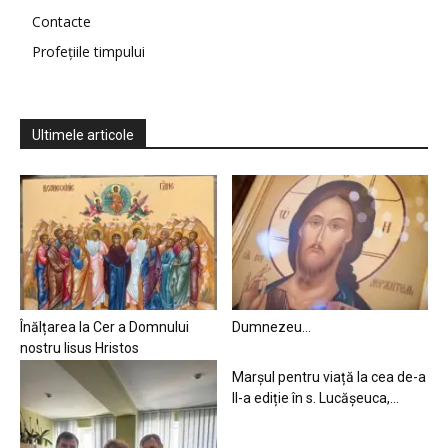
Contacte
Profețiile timpului
Ultimele articole
Înălțarea la Cer a Domnului
Dumnezeu…
nostru Iisus Hristos
Marșul pentru viață la cea de-a
II-a ediție în s. Lucășeuca,...