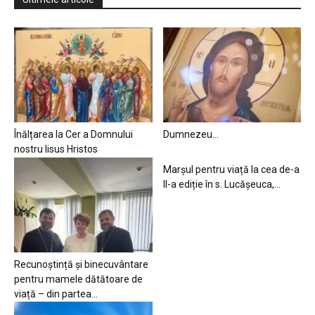
Înălțarea la Cer a Domnului
Dumnezeu…
nostru Iisus Hristos
Marșul pentru viață la cea de-a
II-a ediție în s. Lucășeuca,...
Recunoștință și binecuvântare
pentru mamele dătătoare de
viață – din partea...