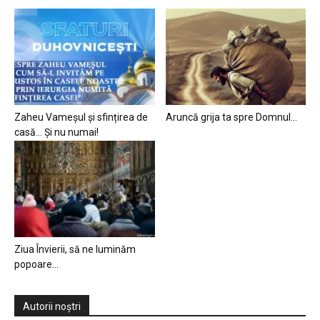
Zaheu Vameșul și sfințirea de
Aruncă grija ta spre Domnul…
casă… Și nu numai!
Ziua Învierii, să ne luminăm
popoare…
Autorii noștri