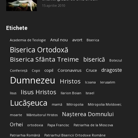
15 aprilie 2010
Etichete
Anul nou
avort
Academia de Teologie
Biserica
Biserica Ortodoxă
Biserica Sfânta Treime
biserică
Botezul
dragoste
copil
Coronavirus
Cruce
Conferință
Copii
Dumnezeu
Hristos
Icoana
Ierusalim
Iisus Hristos
Iisus
Ilarion Boian
Israel
Lucășeuca
mamă
Mitropolia
Mitropolia Moldovei;
Nașterea Domnului
moarte
Mântuitorul Hristos
Orhei
ortodoxia
Papa Francisc
Patriarhia de la Moscova
Patriarhia Română
Patriarhul Bisericii Ortodoxe Române