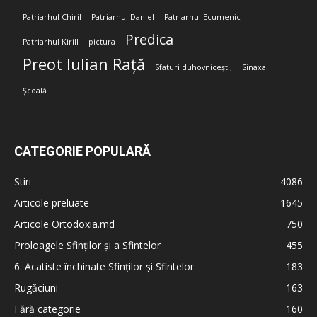
Patriarhul Chiril
Patriarhul Daniel
Patriarhul Ecumenic
Predica
Patriarhul Kirill
pictura
Preot Iulian Rață
Sfaturi duhovnicești;
Sinaxa
Școală
CATEGORIE POPULARĂ
Stiri
4086
Articole preluate
1645
Articole Ortodoxia.md
750
Proloagele Sfinților și a Sfintelor
455
6. Acatiste închinate Sfinților și Sfintelor
183
Rugăciuni
163
Fără categorie
160