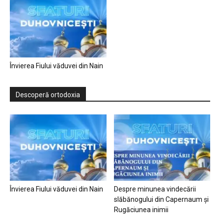
Învierea Fiului văduvei din Nain
Descoperă ortodoxia
Învierea Fiului văduvei din Nain
Despre minunea vindecării
slăbănogului din Capernaum și
Rugăciunea inimii