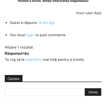
Hristos a Înviat. Iertați întârzierea răspunsului!
Preot Iulian Rață
Guest
a răspuns
14 ani ago
You must
login
to post comments
Afișare 1 rezultat
Răspunsul tău
Te rog să te
autentifici
mai întâi pentru a trimite.
Căutare