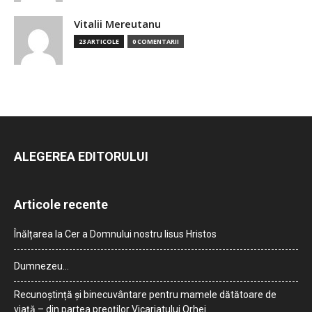
Vitalii Mereutanu
23 ARTICOLE
0 COMENTARII
ALEGEREA EDITORULUI
Articole recente
Înălțarea la Cer a Domnului nostru Iisus Hristos
Dumnezeu…
Recunoștință și binecuvântare pentru mamele dătătoare de
viață – din partea preoților Vicariatului Orhei