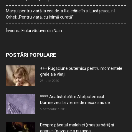
Marșul pentru viață la cea de-a II-a ediție în s. Lucășeuca, r-l
Orhei: „Pentru viață, cu inimă curată”
Învierea Fiului văduvei din Nain
POSTĂRI POPULARE
+++ Rugăciune puternică pentru momentele
grele ale vieţii
28 iulie 2010
**** Acatistul către Atotputernicul
Dumnezeu, la vreme de necaz sau de...
5 octombrie 2010
Despre păcatul malahiei (masturbării) şi
onaniei (pazei de a nu avea...