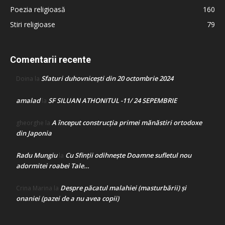
Poezia religioasă
160
Stiri religioase
79
Comentarii recente
Sfaturi duhovnicești din 20 octombrie 2024
Doina
la
amalad
SF SILUAN ATHONITUL -11/ 24 SEPEMBRIE
la
A început construcţia primei mănăstiri ortodoxe
gheorghe
la
din Japonia
Radu Mungiu
Cu Sfinții odihnește Doamne sufletul nou
la
adormitei roabei Tale…
Despre păcatul malahiei (masturbării) şi
Crina Marina
la
onaniei (pazei de a nu avea copii)