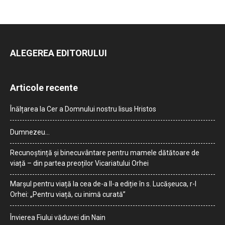
ALEGEREA EDITORULUI
Articole recente
Înălțarea la Cer a Domnului nostru Iisus Hristos
Dumnezeu…
Recunoștință și binecuvântare pentru mamele dătătoare de
viață – din partea preoților Vicariatului Orhei
Marșul pentru viață la cea de-a II-a ediție în s. Lucășeuca, r-l
Orhei: „Pentru viață, cu inimă curată”
Învierea Fiului văduvei din Nain