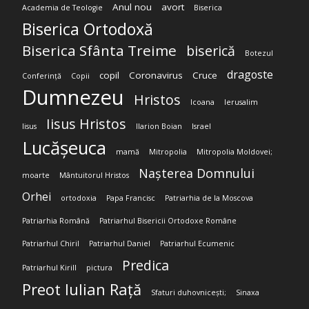
Anul nou
avort
Academia de Teologie
Biserica
Biserica Ortodoxă
Biserica Sfânta Treime
biserică
Botezul
dragoste
copil
Coronavirus
Cruce
Conferință
Copii
Dumnezeu
Hristos
Icoana
Ierusalim
Iisus Hristos
Iisus
Ilarion Boian
Israel
Lucășeuca
mamă
Mitropolia
Mitropolia Moldovei;
Nașterea Domnului
moarte
Mântuitorul Hristos
Orhei
ortodoxia
Papa Francisc
Patriarhia de la Moscova
Patriarhia Română
Patriarhul Bisericii Ortodoxe Române
Patriarhul Chiril
Patriarhul Daniel
Patriarhul Ecumenic
Predica
Patriarhul Kirill
pictura
Preot Iulian Rață
Sfaturi duhovnicești;
Sinaxa