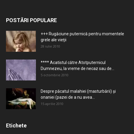
POSTĂRI POPULARE
+++ Rugăciune puternică pentru momentele
grele ale vieţii
28 iulie 2010
**** Acatistul către Atotputernicul
Dumnezeu, la vreme de necaz sau de...
5 octombrie 2010
Despre păcatul malahiei (masturbării) şi
onaniei (pazei de a nu avea...
15 aprilie 2010
Etichete