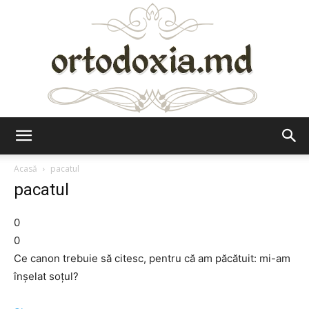
Ortodoxia.md
Acasă
pacatul
pacatul
0
0
Ce canon trebuie să citesc, pentru că am păcătuit: mi-am
înşelat soţul?