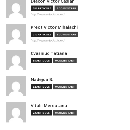
Diacon Victor Casian
581 ARTICOLE
5 COMENTARII
http://www.ortodoxia.md
Preot Victor Mihalachi
210 ARTICOLE
1 COMENTARII
http://www.ortodoxia.md
Cvasniuc Tatiana
88 ARTICOLE
0 COMENTARII
Nadejda B.
32 ARTICOLE
0 COMENTARII
Vitalii Mereutanu
23 ARTICOLE
0 COMENTARII