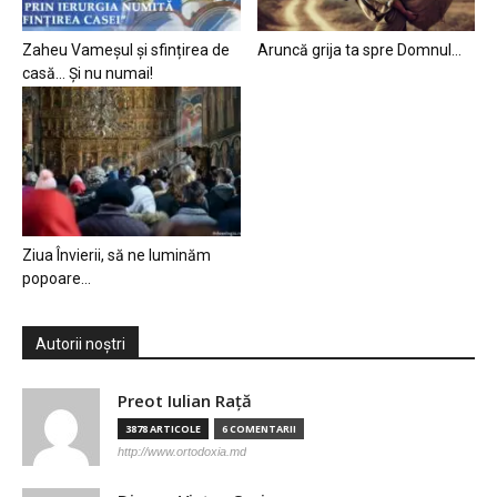
Zaheu Vameșul și sfințirea de
Aruncă grija ta spre Domnul…
casă… Și nu numai!
Ziua Învierii, să ne luminăm
popoare…
Autorii noștri
Preot Iulian Raţă
3878 ARTICOLE
6 COMENTARII
http://www.ortodoxia.md