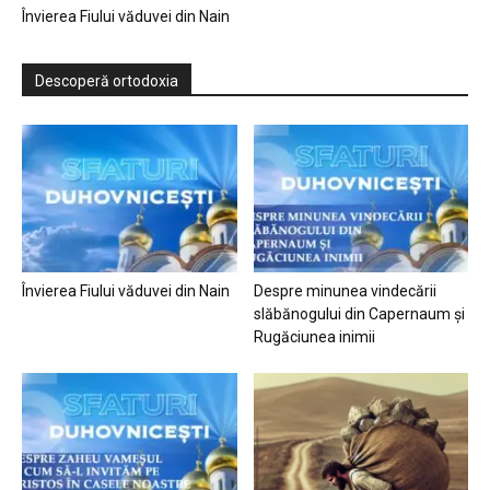
Învierea Fiului văduvei din Nain
Descoperă ortodoxia
Învierea Fiului văduvei din Nain
Despre minunea vindecării
slăbănogului din Capernaum și
Rugăciunea inimii