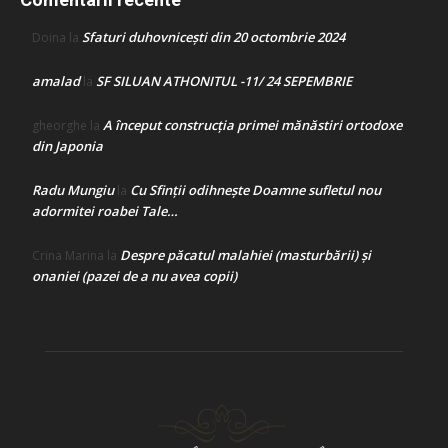
Sfaturi duhovnicești din 20 octombrie 2024
Doina
la
amalad
SF SILUAN ATHONITUL -11/ 24 SEPEMBRIE
la
A început construcţia primei mănăstiri ortodoxe
gheorghe
la
din Japonia
Radu Mungiu
Cu Sfinții odihnește Doamne sufletul nou
la
adormitei roabei Tale…
Despre păcatul malahiei (masturbării) şi
Crina Marina
la
onaniei (pazei de a nu avea copii)