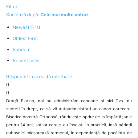
Filter
Sortează după:
Cele mai multe voturi
Newest First
Oldest First
Random
Recent activ
Răspunde la această întrebare
0
0
Dragă Florina, noi nu administrăm canoane și nici Dvs. nu
sunteți în drept, ca să vă autoadministrați un canon oarecare.
Biserica noastră Ortodoxă, rânduiește oprire de la împărtășanie
pentru 14 ani, soților care s-au înșelat. În practică, însă părinții
duhovnici micșorează termenul, în dependență de pocăința de