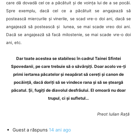
care dă dovadă cel ce a păcătuit și de voința lui de a se pocăi.
Spre exemplu, dacă cel ce a păcătuit se angajează să
postească miercurile și vinerile, se scad vre-o doi ani, dacă se
angajează să postească și lunea, se mai scade vreo doi ani.
Dacă se angajează să facă milostenie, se mai scade vre-o doi
ani, etc.
Dar toate acestea se stabilesc în cadrul Tainei Sfintei
Spovedanii, pe care trebuie să o săvârșiți. Doar acolo ve-ți
primi iertarea păcatelor și neapărat să cereți și canon de
pocăință, dacă doriți să se vindece rana și să se șteargă
păcatul. Și, fugiți de diavolul desfrâului. El omoară nu doar
trupul, ci și sufletul…
Preot Iulian Rață
Guest
a răspuns
14 ani ago