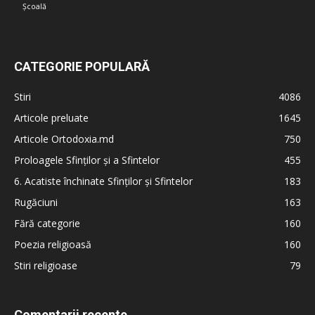
Școală
CATEGORIE POPULARĂ
Stiri
4086
Articole preluate
1645
Articole Ortodoxia.md
750
Proloagele Sfinților și a Sfintelor
455
6. Acatiste închinate Sfinților și Sfintelor
183
Rugăciuni
163
Fără categorie
160
Poezia religioasă
160
Stiri religioase
79
Comentarii recente