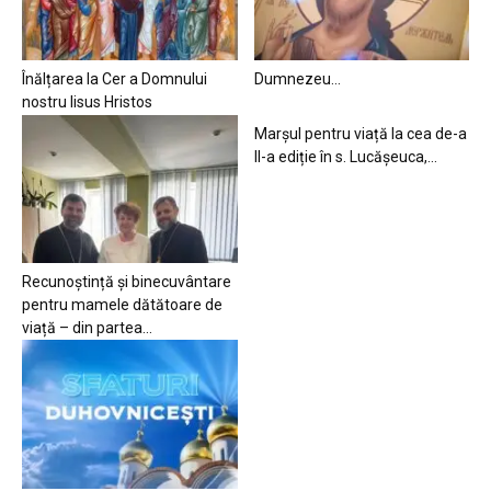
Înălțarea la Cer a Domnului
Dumnezeu…
nostru Iisus Hristos
Marșul pentru viață la cea de-a
II-a ediție în s. Lucășeuca,...
Recunoștință și binecuvântare
pentru mamele dătătoare de
viață – din partea...