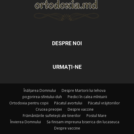
DESPRE NOI
URMAȚI-NE
Înălțarea Domnului
Despre Martorii lui Iehova
pogorirea-sfintului-duh
Piedici în calea mîntuirii
Ortodoxia pentru copii
Păcatul avortului
Păcatul vrăjitoriilor
Crucea preoției
Despre vaccine
Frământările sufletești ale tinerilor
Postul Mare
Învierea Domnului
Sa finisam impreuna biserica din lucaseuca
Despre vaccine