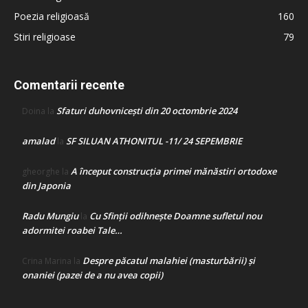
Poezia religioasă
160
Stiri religioase
79
Comentarii recente
Sfaturi duhovnicești din 20 octombrie 2024
Doina
la
amalad
SF SILUAN ATHONITUL -11/ 24 SEPEMBRIE
la
A început construcţia primei mănăstiri ortodoxe
gheorghe
la
din Japonia
Radu Mungiu
Cu Sfinții odihnește Doamne sufletul nou
la
adormitei roabei Tale…
Despre păcatul malahiei (masturbării) şi
Crina Marina
la
onaniei (pazei de a nu avea copii)