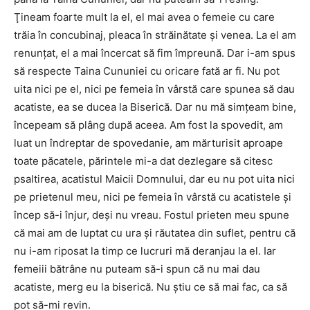
Ţineam foarte mult la el, el mai avea o femeie cu care
trăia în concubinaj, pleaca în străinătate şi venea. La el am
renunţat, el a mai încercat să fim împreună. Dar i-am spus
să respecte Taina Cununiei cu oricare fată ar fi. Nu pot
uita nici pe el, nici pe femeia în vârstă care spunea să dau
acatiste, ea se ducea la Biserică. Dar nu mă simţeam bine,
începeam să plâng după aceea. Am fost la spovedit, am
luat un îndreptar de spovedanie, am mărturisit aproape
toate păcatele, părintele mi-a dat dezlegare să citesc
psaltirea, acatistul Maicii Domnului, dar eu nu pot uita nici
pe prietenul meu, nici pe femeia în vârstă cu acatistele şi
încep să-i înjur, deşi nu vreau. Fostul prieten meu spune
că mai am de luptat cu ura şi răutatea din suflet, pentru că
nu i-am riposat la timp ce lucruri mă deranjau la el. Iar
femeiii bătrâne nu puteam să-i spun că nu mai dau
acatiste, merg eu la biserică. Nu ştiu ce să mai fac, ca să
pot să-mi revin.