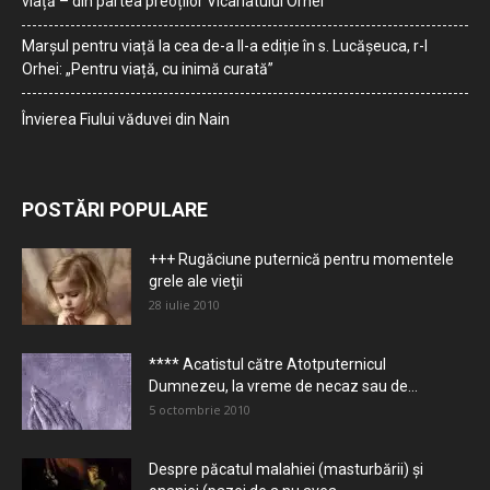
viață – din partea preoților Vicariatului Orhei
Marșul pentru viață la cea de-a II-a ediție în s. Lucășeuca, r-l
Orhei: „Pentru viață, cu inimă curată”
Învierea Fiului văduvei din Nain
POSTĂRI POPULARE
+++ Rugăciune puternică pentru momentele
grele ale vieţii
28 iulie 2010
**** Acatistul către Atotputernicul
Dumnezeu, la vreme de necaz sau de...
5 octombrie 2010
Despre păcatul malahiei (masturbării) şi