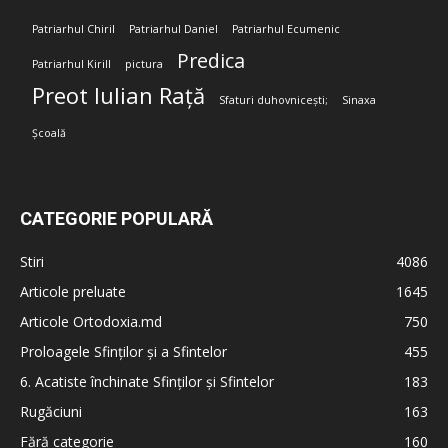
Patriarhul Chiril
Patriarhul Daniel
Patriarhul Ecumenic
Predica
Patriarhul Kirill
pictura
Preot Iulian Rață
Sfaturi duhovnicești;
Sinaxa
Școală
CATEGORIE POPULARĂ
Stiri
4086
Articole preluate
1645
Articole Ortodoxia.md
750
Proloagele Sfinților și a Sfintelor
455
6. Acatiste închinate Sfinților și Sfintelor
183
Rugăciuni
163
Fără categorie
160