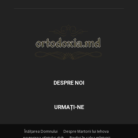
DESPRE NOI
URMAȚI-NE
Înălțarea Domnului
Despre Martorii lui Iehova
pogorirea-sfintului-duh
Piedici în calea mîntuirii