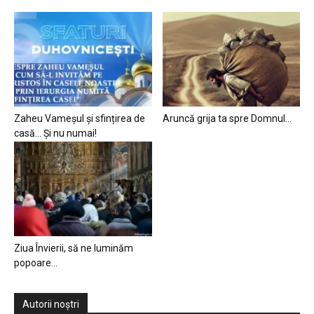
Zaheu Vameșul și sfințirea de
Aruncă grija ta spre Domnul…
casă… Și nu numai!
Ziua Învierii, să ne luminăm
popoare…
Autorii noștri