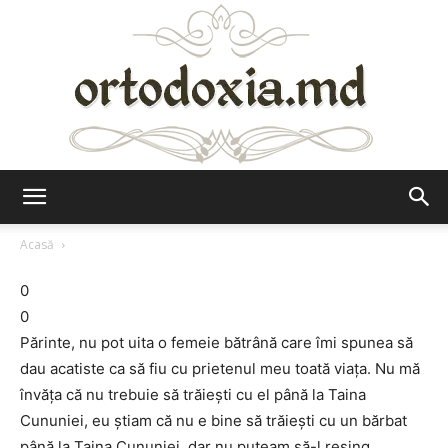
Ortodoxia.md
Acasă
0
0
Părinte, nu pot uita o femeie bătrână care îmi spunea să
dau acatiste ca să fiu cu prietenul meu toată viaţa. Nu mă
învăţa că nu trebuie să trăieşti cu el până la Taina
Cununiei, eu ştiam că nu e bine să trăieşti cu un bărbat
până la Taina Cununiei, dar nu puteam să-l resing.