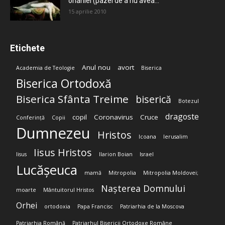
onaniei (pazei de a nu avea...
15 aprilie 2010
Etichete
Anul nou
avort
Academia de Teologie
Biserica
Biserica Ortodoxă
Biserica Sfânta Treime
biserică
Botezul
dragoste
copil
Coronavirus
Cruce
Conferință
Copii
Dumnezeu
Hristos
Icoana
Ierusalim
Iisus Hristos
Iisus
Ilarion Boian
Israel
Lucășeuca
mamă
Mitropolia
Mitropolia Moldovei;
Nașterea Domnului
moarte
Mântuitorul Hristos
Orhei
ortodoxia
Papa Francisc
Patriarhia de la Moscova
Patriarhia Română
Patriarhul Bisericii Ortodoxe Române