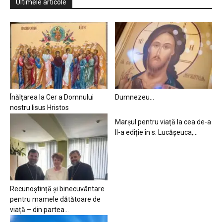
Ultimele articole
Înălțarea la Cer a Domnului
Dumnezeu…
nostru Iisus Hristos
Marșul pentru viață la cea de-a
II-a ediție în s. Lucășeuca,...
Recunoștință și binecuvântare
pentru mamele dătătoare de
viață – din partea...