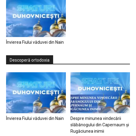
Învierea Fiului văduvei din Nain
Descoperă ortodoxia
Învierea Fiului văduvei din Nain
Despre minunea vindecării
slăbănogului din Capernaum și
Rugăciunea inimii