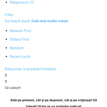
Răspunsuri (1)
Filter
Sortează după:
Cele mai multe voturi
Newest First
Oldest First
Random
Recent activ
Răspunde la această întrebare
0
0
Să iubești!
Atât pe prieteni, cât și pe dușmani, cât și pe vrăjmași! Să
iubești! Viața se va schimba radical!