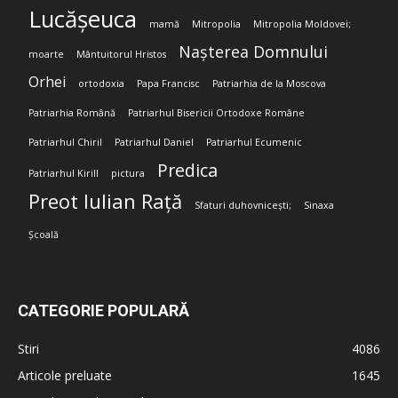
Lucășeuca
mamă
Mitropolia
Mitropolia Moldovei;
Nașterea Domnului
moarte
Mântuitorul Hristos
Orhei
ortodoxia
Papa Francisc
Patriarhia de la Moscova
Patriarhia Română
Patriarhul Bisericii Ortodoxe Române
Patriarhul Chiril
Patriarhul Daniel
Patriarhul Ecumenic
Predica
Patriarhul Kirill
pictura
Preot Iulian Rață
Sfaturi duhovnicești;
Sinaxa
Școală
CATEGORIE POPULARĂ
Stiri
4086
Articole preluate
1645