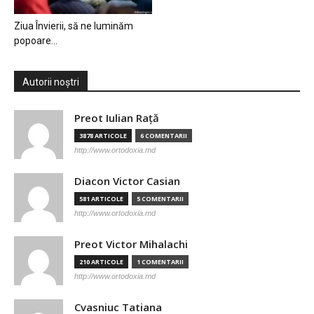
Ziua Învierii, să ne luminăm
popoare…
Autorii noștri
Preot Iulian Raţă
3878 ARTICOLE
6 COMENTARII
http://www.ortodoxia.md
Diacon Victor Casian
581 ARTICOLE
5 COMENTARII
http://www.ortodoxia.md
Preot Victor Mihalachi
210 ARTICOLE
1 COMENTARII
http://www.ortodoxia.md
Cvasniuc Tatiana