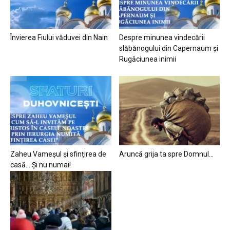
Învierea Fiului văduvei din Nain
Despre minunea vindecării
slăbănogului din Capernaum și
Rugăciunea inimii
Zaheu Vameșul și sfințirea de
Aruncă grija ta spre Domnul…
casă… Și nu numai!