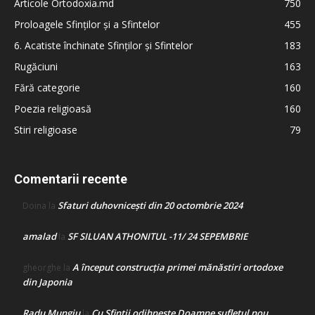
Articole Ortodoxia.md
750
Proloagele Sfinților și a Sfintelor
455
6. Acatiste închinate Sfinților și Sfintelor
183
Rugăciuni
163
Fără categorie
160
Poezia religioasă
160
Stiri religioase
79
Comentarii recente
Sfaturi duhovnicești din 20 octombrie 2024
Doina
la
amalad
SF SILUAN ATHONITUL -11/ 24 SEPEMBRIE
la
A început construcţia primei mănăstiri ortodoxe
gheorghe
la
din Japonia
Radu Mungiu
Cu Sfinții odihnește Doamne sufletul nou
la