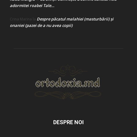
adormitei roabei Tale…
Despre păcatul malahiei (masturbării) şi
Crina Marina
la
onaniei (pazei de a nu avea copii)
DESPRE NOI