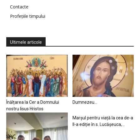
Contacte
Profețiile timpului
Ultimele articole
Înălțarea la Cer a Domnului
Dumnezeu…
nostru Iisus Hristos
Marșul pentru viață la cea de-a
II-a ediție în s. Lucășeuca,...