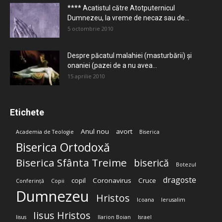
**** Acatistul către Atotputernicul
Dumnezeu, la vreme de necaz sau de...
5 octombrie 2010
Despre păcatul malahiei (masturbării) şi
onaniei (pazei de a nu avea...
15 aprilie 2010
Etichete
Anul nou
avort
Academia de Teologie
Biserica
Biserica Ortodoxă
Biserica Sfânta Treime
biserică
Botezul
dragoste
copil
Coronavirus
Cruce
Conferință
Copii
Dumnezeu
Hristos
Icoana
Ierusalim
Iisus Hristos
Iisus
Ilarion Boian
Israel