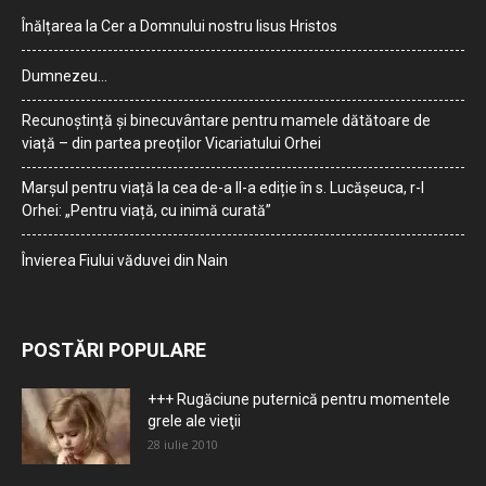
Înălțarea la Cer a Domnului nostru Iisus Hristos
Dumnezeu…
Recunoștință și binecuvântare pentru mamele dătătoare de
viață – din partea preoților Vicariatului Orhei
Marșul pentru viață la cea de-a II-a ediție în s. Lucășeuca, r-l
Orhei: „Pentru viață, cu inimă curată”
Învierea Fiului văduvei din Nain
POSTĂRI POPULARE
+++ Rugăciune puternică pentru momentele
grele ale vieţii
28 iulie 2010