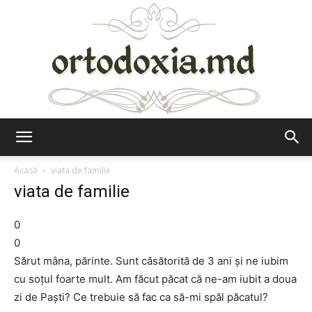
Ortodoxia.md
Acasă
viata de familie
viata de familie
0
0
Sărut mâna, părinte. Sunt căsătorită de 3 ani şi ne iubim
cu soţul foarte mult. Am făcut păcat că ne-am iubit a doua
zi de Paşti? Ce trebuie să fac ca să-mi spăl păcatul?