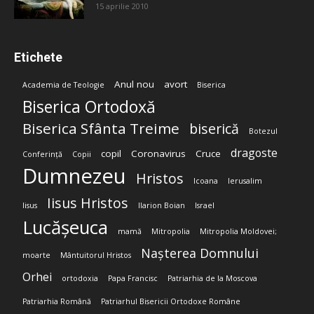
15 aprilie 2010
Etichete
Anul nou
avort
Academia de Teologie
Biserica
Biserica Ortodoxă
Biserica Sfânta Treime
biserică
Botezul
dragoste
copil
Coronavirus
Cruce
Conferință
Copii
Dumnezeu
Hristos
Icoana
Ierusalim
Iisus Hristos
Iisus
Ilarion Boian
Israel
Lucășeuca
mamă
Mitropolia
Mitropolia Moldovei;
Nașterea Domnului
moarte
Mântuitorul Hristos
Orhei
ortodoxia
Papa Francisc
Patriarhia de la Moscova
Patriarhia Română
Patriarhul Bisericii Ortodoxe Române