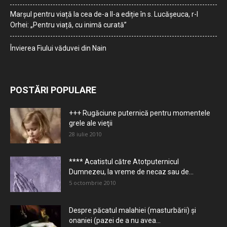
Marșul pentru viață la cea de-a II-a ediție în s. Lucășeuca, r-l
Orhei: „Pentru viață, cu inimă curată”
Învierea Fiului văduvei din Nain
POSTĂRI POPULARE
+++ Rugăciune puternică pentru momentele
grele ale vieţii
28 iulie 2010
**** Acatistul către Atotputernicul
Dumnezeu, la vreme de necaz sau de...
5 octombrie 2010
Despre păcatul malahiei (masturbării) şi
onaniei (pazei de a nu avea...