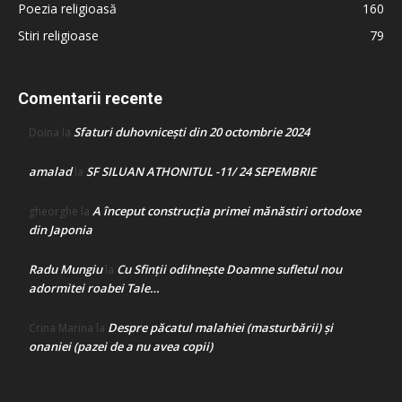
Poezia religioasă
160
Stiri religioase
79
Comentarii recente
Sfaturi duhovnicești din 20 octombrie 2024
Doina
la
amalad
SF SILUAN ATHONITUL -11/ 24 SEPEMBRIE
la
A început construcţia primei mănăstiri ortodoxe
gheorghe
la
din Japonia
Radu Mungiu
Cu Sfinții odihnește Doamne sufletul nou
la
adormitei roabei Tale…
Despre păcatul malahiei (masturbării) şi
Crina Marina
la
onaniei (pazei de a nu avea copii)