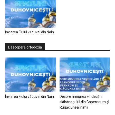
Învierea Fiului văduvei din Nain
Descoperă ortodoxia
Învierea Fiului văduvei din Nain
Despre minunea vindecării
slăbănogului din Capernaum și
Rugăciunea inimii