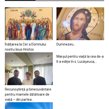
Înălțarea la Cer a Domnului
Dumnezeu…
nostru Iisus Hristos
Marșul pentru viață la cea de-a
II-a ediție în s. Lucășeuca,...
Recunoștință și binecuvântare
pentru mamele dătătoare de
viață – din partea...