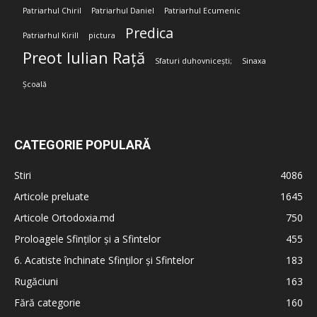
Patriarhul Chiril
Patriarhul Daniel
Patriarhul Ecumenic
Predica
Patriarhul Kirill
pictura
Preot Iulian Rață
Sfaturi duhovnicești;
Sinaxa
Școală
CATEGORIE POPULARĂ
Stiri
4086
Articole preluate
1645
Articole Ortodoxia.md
750
Proloagele Sfinților și a Sfintelor
455
6. Acatiste închinate Sfinților și Sfintelor
183
Rugăciuni
163
Fără categorie
160