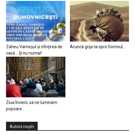
Zaheu Vameșul și sfințirea de
Aruncă grija ta spre Domnul…
casă… Și nu numai!
Ziua Învierii, să ne luminăm
popoare…
Autorii noștri