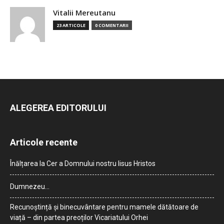
Vitalii Mereutanu
23 ARTICOLE
0 COMENTARII
ALEGEREA EDITORULUI
Articole recente
Înălțarea la Cer a Domnului nostru Iisus Hristos
Dumnezeu…
Recunoștință și binecuvântare pentru mamele dătătoare de
viață – din partea preoților Vicariatului Orhei